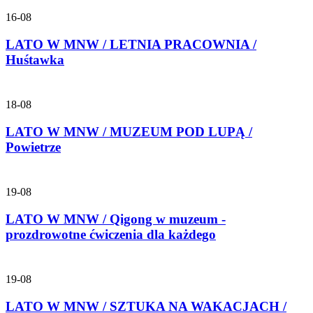
16-08
LATO W MNW / LETNIA PRACOWNIA /
Huśtawka
18-08
LATO W MNW / MUZEUM POD LUPĄ /
Powietrze
19-08
LATO W MNW / Qigong w muzeum -
prozdrowotne ćwiczenia dla każdego
19-08
LATO W MNW / SZTUKA NA WAKACJACH /