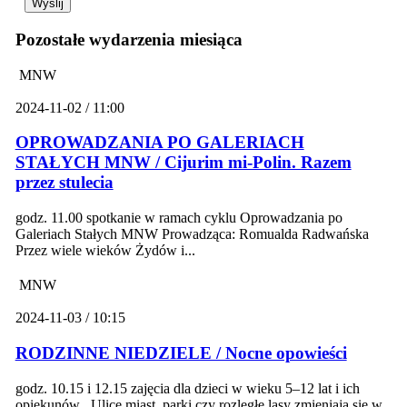
Pozostałe wydarzenia miesiąca
MNW
2024-11-02 / 11:00
OPROWADZANIA PO GALERIACH
STAŁYCH MNW / Cijurim mi-Polin. Razem
przez stulecia
godz. 11.00 spotkanie w ramach cyklu Oprowadzania po
Galeriach Stałych MNW Prowadząca: Romualda Radwańska
Przez wiele wieków Żydów i...
MNW
2024-11-03 / 10:15
RODZINNE NIEDZIELE / Nocne opowieści
godz. 10.15 i 12.15 zajęcia dla dzieci w wieku 5–12 lat i ich
opiekunów Ulice miast, parki czy rozległe lasy zmieniają się w