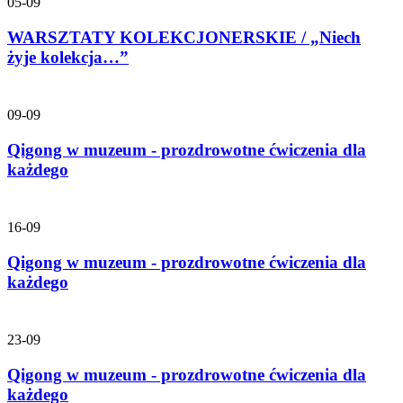
05-09
WARSZTATY KOLEKCJONERSKIE / „Niech
żyje kolekcja…”
09-09
Qigong w muzeum - prozdrowotne ćwiczenia dla
każdego
16-09
Qigong w muzeum - prozdrowotne ćwiczenia dla
każdego
23-09
Qigong w muzeum - prozdrowotne ćwiczenia dla
każdego