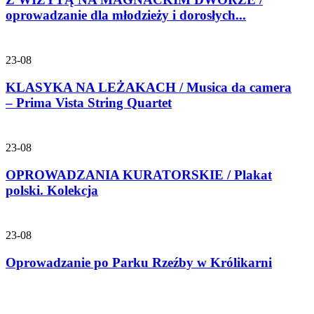
oprowadzanie dla młodzieży i dorosłych...
23-08
KLASYKA NA LEŻAKACH / Musica da camera
– Prima Vista String Quartet
23-08
OPROWADZANIA KURATORSKIE / Plakat
polski. Kolekcja
23-08
Oprowadzanie po Parku Rzeźby w Królikarni