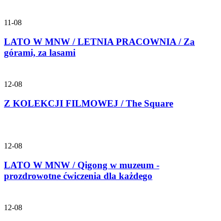
11-08
LATO W MNW / LETNIA PRACOWNIA / Za
górami, za lasami
12-08
Z KOLEKCJI FILMOWEJ / The Square
12-08
LATO W MNW / Qigong w muzeum -
prozdrowotne ćwiczenia dla każdego
12-08