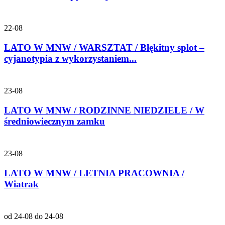
22-08
LATO W MNW / WARSZTAT / Błękitny splot –
cyjanotypia z wykorzystaniem...
23-08
LATO W MNW / RODZINNE NIEDZIELE / W
średniowiecznym zamku
23-08
LATO W MNW / LETNIA PRACOWNIA /
Wiatrak
od 24-08 do 24-08