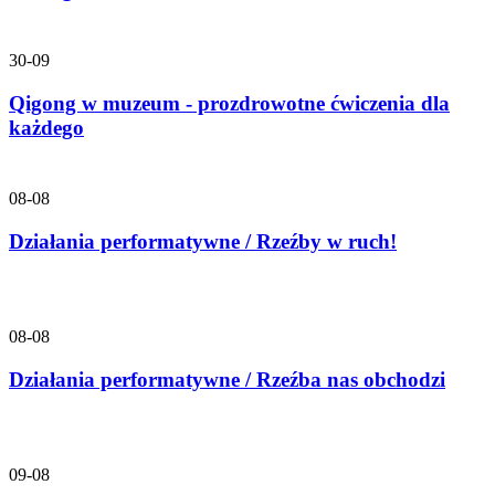
30-09
Qigong w muzeum - prozdrowotne ćwiczenia dla
każdego
08-08
Działania performatywne / Rzeźby w ruch!
08-08
Działania performatywne / Rzeźba nas obchodzi
09-08