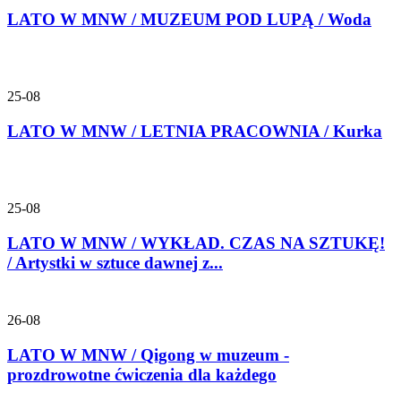
LATO W MNW / MUZEUM POD LUPĄ / Woda
25-08
LATO W MNW / LETNIA PRACOWNIA / Kurka
25-08
LATO W MNW / WYKŁAD. CZAS NA SZTUKĘ!
/ Artystki w sztuce dawnej z...
26-08
LATO W MNW / Qigong w muzeum -
prozdrowotne ćwiczenia dla każdego