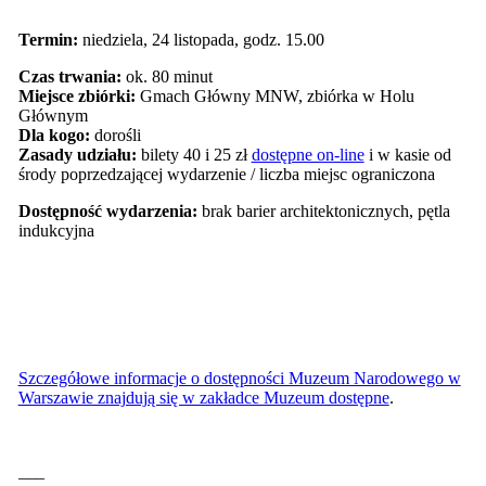
Termin:
niedziela, 24 listopada, godz. 15.00
Czas trwania:
ok. 80 minut
Miejsce zbiórki:
Gmach Główny MNW, zbiórka w Holu
Głównym
Dla kogo:
dorośli
Zasady udziału:
bilety 40 i 25 zł
dostępne on-line
i w kasie od
środy poprzedzającej wydarzenie / liczba miejsc ograniczona
Dostępność wydarzenia:
brak barier architektonicznych, pętla
indukcyjna
Szczegółowe informacje o dostępności Muzeum Narodowego w
Warszawie znajdują się w zakładce Muzeum dostępne
.
___