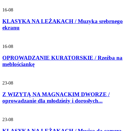
16-08
KLASYKA NA LEŻAKACH / Muzyka srebrnego
ekranu
16-08
OPROWADZANIE KURATORSKIE / Rzeźba na
meblościankę
23-08
Z WIZYTĄ NA MAGNACKIM DWORZE /
oprowadzanie dla młodzieży i dorosłych...
23-08
KLASYKA NA LEŻAKACH / Musica da camera