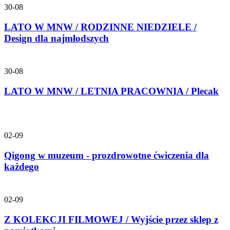
30-08
LATO W MNW / RODZINNE NIEDZIELE /
Design dla najmłodszych
30-08
LATO W MNW / LETNIA PRACOWNIA / Plecak
02-09
Qigong w muzeum - prozdrowotne ćwiczenia dla
każdego
02-09
Z KOLEKCJI FILMOWEJ / Wyjście przez sklep z