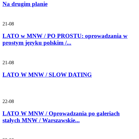
Na drugim planie
21-08
LATO w MNW / PO PROSTU: oprowadzania w
prostym języku polskim /...
21-08
LATO W MNW / SLOW DATING
22-08
LATO W MNW / Oprowadzania po galeriach
stałych MNW / Warszawskie...