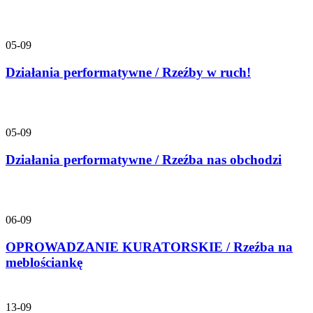
05-09
Działania performatywne / Rzeźby w ruch!
05-09
Działania performatywne / Rzeźba nas obchodzi
06-09
OPROWADZANIE KURATORSKIE / Rzeźba na
meblościankę
13-09