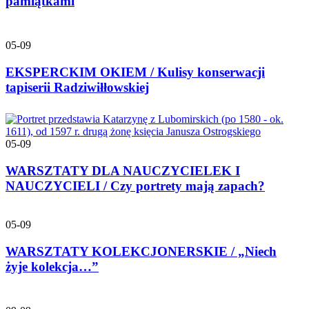
pamiątkami
05-09
EKSPERCKIM OKIEM / Kulisy konserwacji
tapiserii Radziwiłłowskiej
05-09
WARSZTATY DLA NAUCZYCIELEK I
NAUCZYCIELI / Czy portrety mają zapach?
05-09
WARSZTATY KOLEKCJONERSKIE / „Niech
żyje kolekcja…”