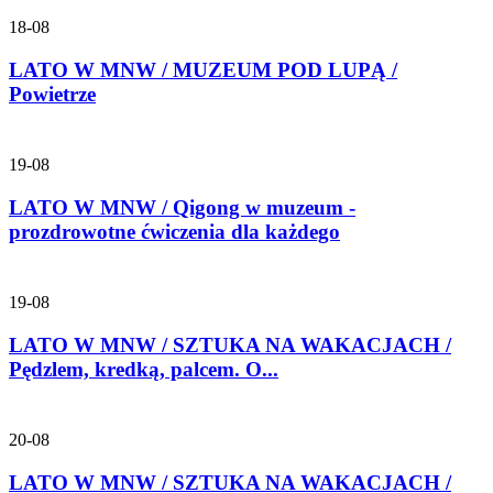
18-08
LATO W MNW / MUZEUM POD LUPĄ /
Powietrze
19-08
LATO W MNW / Qigong w muzeum -
prozdrowotne ćwiczenia dla każdego
19-08
LATO W MNW / SZTUKA NA WAKACJACH /
Pędzlem, kredką, palcem. O...
20-08
LATO W MNW / SZTUKA NA WAKACJACH /