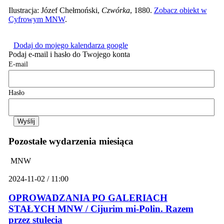
Ilustracja: Józef Chełmoński,
Czwórka
, 1880.
Zobacz obiekt w
Cyfrowym MNW
.
Dodaj do mojego kalendarza google
Podaj e-mail i hasło do Twojego konta
E-mail
Hasło
Pozostałe wydarzenia miesiąca
MNW
2024-11-02 / 11:00
OPROWADZANIA PO GALERIACH
STAŁYCH MNW / Cijurim mi-Polin. Razem
przez stulecia