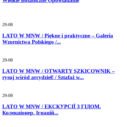
Wielkie Botaniczne Opowiadanie
29-08
LATO W MNW / Piękne i praktyczne – Galeria
Wzornictwa Polskiego /...
29-08
LATO W MNW / OTWARTY SZKICOWNIK –
rysuj wśród arcydzieł! / Sztafaż w...
29-08
LATO W MNW / ЕКСКУРСІЇ З ГІДОМ.
Колекціонер. Ігнацій...