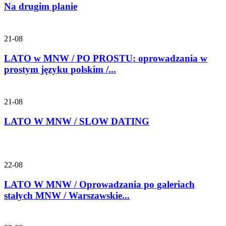
Na drugim planie
21-08
LATO w MNW / PO PROSTU: oprowadzania w
prostym języku polskim /...
21-08
LATO W MNW / SLOW DATING
22-08
LATO W MNW / Oprowadzania po galeriach
stałych MNW / Warszawskie...