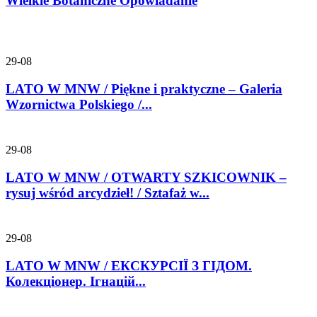
Wielkie Botaniczne Opowiadanie
29-08
LATO W MNW / Piękne i praktyczne – Galeria
Wzornictwa Polskiego /...
29-08
LATO W MNW / OTWARTY SZKICOWNIK –
rysuj wśród arcydzieł! / Sztafaż w...
29-08
LATO W MNW / ЕКСКУРСІЇ З ГІДОМ.
Колекціонер. Ігнацій...