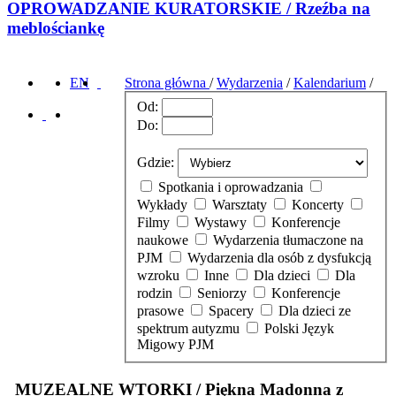
OPROWADZANIE KURATORSKIE / Rzeźba na
meblościankę
EN
Strona główna
/
Wydarzenia
/
Kalendarium
/
Od:
Do:
Gdzie:
Spotkania i oprowadzania
Wykłady
Warsztaty
Koncerty
Filmy
Wystawy
Konferencje
naukowe
Wydarzenia tłumaczone na
PJM
Wydarzenia dla osób z dysfukcją
wzroku
Inne
Dla dzieci
Dla
rodzin
Seniorzy
Konferencje
prasowe
Spacery
Dla dzieci ze
spektrum autyzmu
Polski Język
Migowy PJM
MUZEALNE WTORKI / Piękna Madonna z