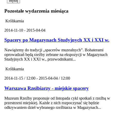
Pozostałe wydarzenia miesiąca
Królikarnia
2014-11-10 - 2015-04-04
Spacery po Magazynach Studyjnych XX i XXI w.
Nawiążemy do tradycji „spacerów muzealnych”. Bohaterami
oprowadzań będą rzeźby zebrane na ekspozycji w Magazynach
Studyjnych XX i XXI w., przewodnikami...
Królikarnia
2014-11-15 / 12:00 - 2015-04-04 / 12:00
Warszawa Rzeźbiarzy - miejskie spacery
Muzeum Rzeźby proponuje od listopada cykl spotkań z rzeźbą w
przestrzeni miejskiej. Każde z nich rozpoczynać się będzie
odkrywaniem dzieł wybranego rzeźbiarza w Magazynach...