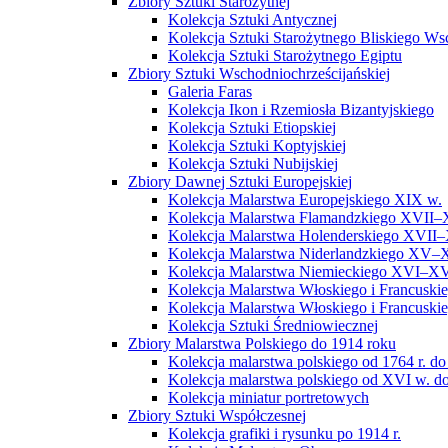
Zbiory Sztuki Starożytnej
Kolekcja Sztuki Antycznej
Kolekcja Sztuki Starożytnego Bliskiego W
Kolekcja Sztuki Starożytnego Egiptu
Zbiory Sztuki Wschodniochrześcijańskiej
Galeria Faras
Kolekcja Ikon i Rzemiosła Bizantyjskiego
Kolekcja Sztuki Etiopskiej
Kolekcja Sztuki Koptyjskiej
Kolekcja Sztuki Nubijskiej
Zbiory Dawnej Sztuki Europejskiej
Kolekcja Malarstwa Europejskiego XIX w.
Kolekcja Malarstwa Flamandzkiego XVII–
Kolekcja Malarstwa Holenderskiego XVII–
Kolekcja Malarstwa Niderlandzkiego XV–
Kolekcja Malarstwa Niemieckiego XVI–XV
Kolekcja Malarstwa Włoskiego i Francusk
Kolekcja Malarstwa Włoskiego i Francusk
Kolekcja Sztuki Średniowiecznej
Zbiory Malarstwa Polskiego do 1914 roku
Kolekcja malarstwa polskiego od 1764 r. do
Kolekcja malarstwa polskiego od XVI w. do
Kolekcja miniatur portretowych
Zbiory Sztuki Współczesnej
Kolekcja grafiki i rysunku po 1914 r.