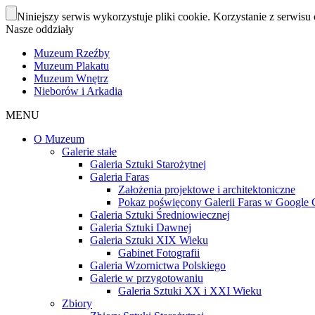
Niniejszy serwis wykorzystuje pliki cookie. Korzystanie z serwisu 
Nasze oddziały
Muzeum Rzeźby
Muzeum Plakatu
Muzeum Wnętrz
Nieborów i Arkadia
MENU
O Muzeum
Galerie stałe
Galeria Sztuki Starożytnej
Galeria Faras
Założenia projektowe i architektoniczne
Pokaz poświęcony Galerii Faras w Google Cu
Galeria Sztuki Średniowiecznej
Galeria Sztuki Dawnej
Galeria Sztuki XIX Wieku
Gabinet Fotografii
Galeria Wzornictwa Polskiego
Galerie w przygotowaniu
Galeria Sztuki XX i XXI Wieku
Zbiory