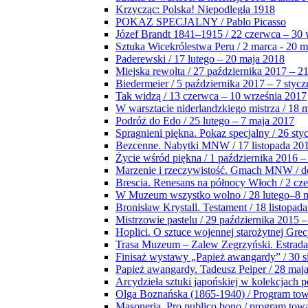
Krzycząc: Polska! Niepodległa 1918
POKAZ SPECJALNY / Pablo Picasso
Józef Brandt 1841–1915 / 22 czerwca – 30 
Sztuka Wicekrólestwa Peru / 2 marca - 20 
Paderewski / 17 lutego – 20 maja 2018
Miejska rewolta / 27 października 2017 – 2
Biedermeier / 5 października 2017 – 7 stycz
Tak widzą / 13 czerwca – 10 września 2017
W warsztacie niderlandzkiego mistrza / 18 
Podróż do Edo / 25 lutego – 7 maja 2017
Spragnieni piękna. Pokaz specjalny / 26 sty
Bezcenne. Nabytki MNW / 17 listopada 201
Życie wśród piękna / 1 października 2016 –
Marzenie i rzeczywistość. Gmach MNW / do
Brescia. Renesans na północy Włoch / 2 cz
W Muzeum wszystko wolno / 28 lutego–8 
Bronisław Krystall. Testament / 18 listopa
Mistrzowie pastelu / 29 października 2015 –
Hoplici. O sztuce wojennej starożytnej Grec
Trasa Muzeum – Zalew Zegrzyński. Estrada
Finisaż wystawy „Papież awangardy” / 30 s
Papież awangardy. Tadeusz Peiper / 28 maja
Arcydzieła sztuki japońskiej w kolekcjach p
Olga Boznańska (1865-1940) / Program to
Masoneria. Pro publico bono / program tow