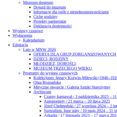
Muzeum dostępne
Dojazd do muzeum
Informacje dla osób z niepełnosprawnościami
Ciche godziny
Projekty partnerskie
Deklaracja dostępności
Wystawy czasowe
Wydarzenia
Kalendarium
Edukacja
Lato w MNW 2026
OFERTA DLA GRUP ZORGANIZOWANYCH
DZIECI, RODZINY
MŁODZIEŻ, DOROŚLI
MUZEUM TRZECIEGO WIEKU
Programy do wystaw czasowych
Kolekcjoner. Ignacy Korwin-Milewski (1846–192
Olga Boznańska
Mityczne otwarcie / Galeria Sztuki Starożytnej
Archiwum
Czarny karnawał / 3 października 2025 – 11
Autoportrety / 21 marca – 20 lipca 2025
Józef Chełmoński / 27 września 2024 – 2 lu
Surrealizm. Inne mity / 10 maja 2024 – 11 s
Arkadia / 17 listopada 2023 – 17 marca 202