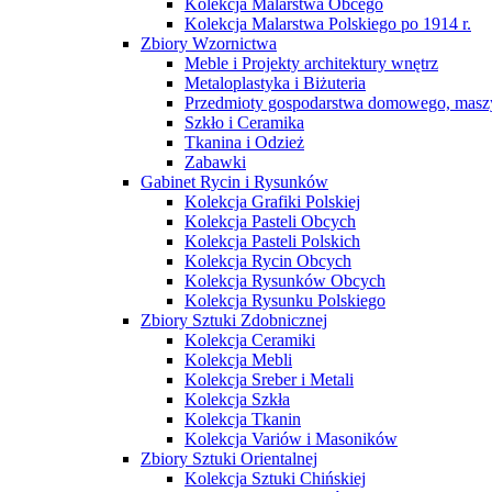
Kolekcja Malarstwa Obcego
Kolekcja Malarstwa Polskiego po 1914 r.
Zbiory Wzornictwa
Meble i Projekty architektury wnętrz
Metaloplastyka i Biżuteria
Przedmioty gospodarstwa domowego, maszy
Szkło i Ceramika
Tkanina i Odzież
Zabawki
Gabinet Rycin i Rysunków
Kolekcja Grafiki Polskiej
Kolekcja Pasteli Obcych
Kolekcja Pasteli Polskich
Kolekcja Rycin Obcych
Kolekcja Rysunków Obcych
Kolekcja Rysunku Polskiego
Zbiory Sztuki Zdobnicznej
Kolekcja Ceramiki
Kolekcja Mebli
Kolekcja Sreber i Metali
Kolekcja Szkła
Kolekcja Tkanin
Kolekcja Variów i Masoników
Zbiory Sztuki Orientalnej
Kolekcja Sztuki Chińskiej