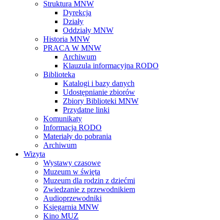
Struktura MNW
Dyrekcja
Działy
Oddziały MNW
Historia MNW
PRACA W MNW
Archiwum
Klauzula informacyjna RODO
Biblioteka
Katalogi i bazy danych
Udostępnianie zbiorów
Zbiory Biblioteki MNW
Przydatne linki
Komunikaty
Informacja RODO
Materiały do pobrania
Archiwum
Wizyta
Wystawy czasowe
Muzeum w święta
Muzeum dla rodzin z dziećmi
Zwiedzanie z przewodnikiem
Audioprzewodniki
Księgarnia MNW
Kino MUZ