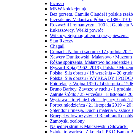
Picasso
MNW kolekcjonuje
Bez gorsetu. Camille Claudel i polskie rzeź
Przesilenie. Malarstwo Północy 1880–1910
Rozważni i romantyczni. 100 lat Gabinetu
Łukaszowcy. Wielki powrót
Witkacy. Sejsmograf epoki przyspieszenia
Stan Rzeczy
Chagall
Cranach. Natura i sacrum / 17 grudnia 2021
Xawery Dunikowski. Malarstwo / Muzeum 
Różne spojrzenia. Malarstwo holenderskie i
Ryszard Kaja (1962–2019). Polska / Muze
Polska. Siła obrazu / 18 września – 20 grud
Polska. Siła obrazu / WYKŁADY I POD
Fotorelacje. Wojna 1920 / 14 sierpnia - 15 l
Bruno Barbey. Zawsze w ruchu / 1 grudnia
Zatrute źródło / 25 września - 8 listopada 2
Wystawa, której nie było… Ignacy Łopieńs
Portret młodzieńca / 21 listopada 2019 – 20
Splendor i finezja. Duch i materia w sztuce 
Bruegel w towarzystwie i Rembrandt osobiś
Zamoyski ocalony
Na jednej strunie: Malczewski i Słowacki
Sztuka to wartość. Z kolekcji PKO Banku P