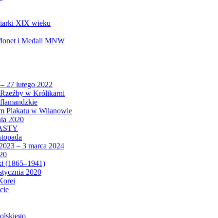
biarki XIX wieku
 Monet i Medali MNW
 – 27 lutego 2022
Rzeźby w Królikarni
 flamandzkie
um Plakatu w Wilanowie
nia 2020
CASTY
istopada
 2023 – 3 marca 2024
020
ki (1865–1941)
 stycznia 2020
Korei
cie
olskiego