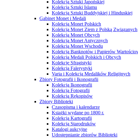
Kolekcja Sztuki Japońskiej
Kolekcja Sztuki Islamu
Kolekcja Sztuki Buddyjskiej i Hinduskiej
Gabinet Monet i Medali
Kolekcja Monet Polskich
Kolekcja Monet Ziem z Polską Związanych
Kolekcja Monet Obcych
Kolekcja Monet Antycznych
Kolekcja Monet Wschodu
Kolekcja Banknotów i Papierów Wartości
Kolekcja Medali Polskich i Obcych
Kolekcje Sfragistyki
Kolekcja Falerystyki
Varia i Kolekcja Medalików Religijnych
Zbiory Fotografii i Ikonografii
Kolekcja Ikonografii
Kolekcja Fotografii
Kolekcja Rękopisów
Zbiory Biblioteki
Czasopisma i kalendarze
Książki wydane po 1800 r.
Kolekcja Kartografii
Kolekcja Starodruków
Katalogi aukcyjne
Udostępnianie zbiorów Biblioteki