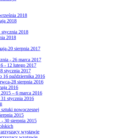
września 2018
maja 2018
1 stycznia 2018
nia 2018
maja-20 sierpnia 2017
cznia - 26 marca 2017
6 - 12 lutego 2017
 8 stycznia 2017
 16 października 2016
erwca-28 sierpnia 2016
maja 2016
da 2015 – 6 marca 2016
 31 stycznia 2016
ji
 sztuki nowoczesnej
ierpnia 2015
 - 30 sierpnia 2015
olskich
warzyszący wystawie
arzyszący wystawie