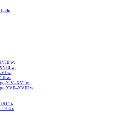
schodu
XVIII w.
XVIII w.
XVI w.
III w.
iego XIV–XVI w.
iego XVII–XVIII w.
 1914 r.
 1764 r.