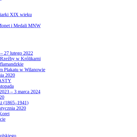
biarki XIX wieku
 Monet i Medali MNW
 – 27 lutego 2022
Rzeźby w Królikarni
 flamandzkie
um Plakatu w Wilanowie
nia 2020
CASTY
istopada
 2023 – 3 marca 2024
020
ki (1865–1941)
 stycznia 2020
Korei
cie
olskiego