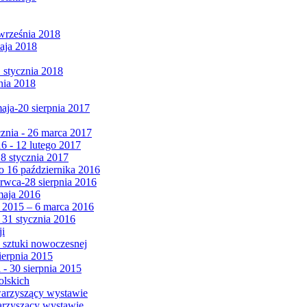
września 2018
maja 2018
1 stycznia 2018
nia 2018
maja-20 sierpnia 2017
cznia - 26 marca 2017
6 - 12 lutego 2017
 8 stycznia 2017
 16 października 2016
erwca-28 sierpnia 2016
maja 2016
da 2015 – 6 marca 2016
 31 stycznia 2016
ji
 sztuki nowoczesnej
ierpnia 2015
 - 30 sierpnia 2015
olskich
warzyszący wystawie
arzyszący wystawie