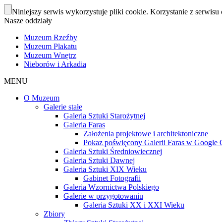
Niniejszy serwis wykorzystuje pliki cookie. Korzystanie z serwisu 
Nasze oddziały
Muzeum Rzeźby
Muzeum Plakatu
Muzeum Wnętrz
Nieborów i Arkadia
MENU
O Muzeum
Galerie stałe
Galeria Sztuki Starożytnej
Galeria Faras
Założenia projektowe i architektoniczne
Pokaz poświęcony Galerii Faras w Google Cu
Galeria Sztuki Średniowiecznej
Galeria Sztuki Dawnej
Galeria Sztuki XIX Wieku
Gabinet Fotografii
Galeria Wzornictwa Polskiego
Galerie w przygotowaniu
Galeria Sztuki XX i XXI Wieku
Zbiory