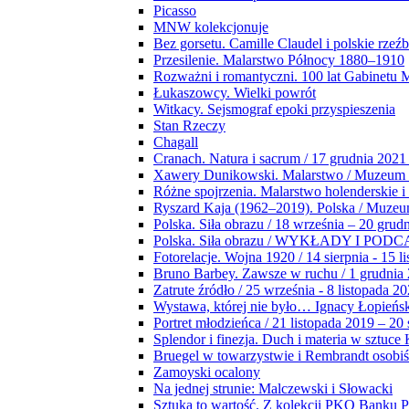
Picasso
MNW kolekcjonuje
Bez gorsetu. Camille Claudel i polskie rzeź
Przesilenie. Malarstwo Północy 1880–1910
Rozważni i romantyczni. 100 lat Gabinetu
Łukaszowcy. Wielki powrót
Witkacy. Sejsmograf epoki przyspieszenia
Stan Rzeczy
Chagall
Cranach. Natura i sacrum / 17 grudnia 2021
Xawery Dunikowski. Malarstwo / Muzeum 
Różne spojrzenia. Malarstwo holenderskie i
Ryszard Kaja (1962–2019). Polska / Muze
Polska. Siła obrazu / 18 września – 20 grud
Polska. Siła obrazu / WYKŁADY I POD
Fotorelacje. Wojna 1920 / 14 sierpnia - 15 l
Bruno Barbey. Zawsze w ruchu / 1 grudnia
Zatrute źródło / 25 września - 8 listopada 2
Wystawa, której nie było… Ignacy Łopieńs
Portret młodzieńca / 21 listopada 2019 – 20
Splendor i finezja. Duch i materia w sztuce 
Bruegel w towarzystwie i Rembrandt osobiś
Zamoyski ocalony
Na jednej strunie: Malczewski i Słowacki
Sztuka to wartość. Z kolekcji PKO Banku P