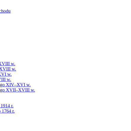
schodu
XVIII w.
XVIII w.
XVI w.
III w.
iego XIV–XVI w.
iego XVII–XVIII w.
 1914 r.
 1764 r.