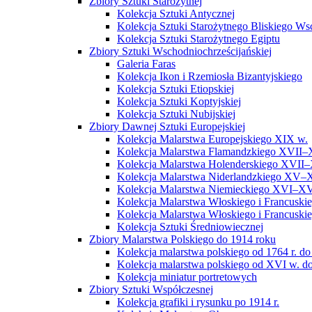
Zbiory Sztuki Starożytnej
Kolekcja Sztuki Antycznej
Kolekcja Sztuki Starożytnego Bliskiego W
Kolekcja Sztuki Starożytnego Egiptu
Zbiory Sztuki Wschodniochrześcijańskiej
Galeria Faras
Kolekcja Ikon i Rzemiosła Bizantyjskiego
Kolekcja Sztuki Etiopskiej
Kolekcja Sztuki Koptyjskiej
Kolekcja Sztuki Nubijskiej
Zbiory Dawnej Sztuki Europejskiej
Kolekcja Malarstwa Europejskiego XIX w.
Kolekcja Malarstwa Flamandzkiego XVII–
Kolekcja Malarstwa Holenderskiego XVII–
Kolekcja Malarstwa Niderlandzkiego XV–
Kolekcja Malarstwa Niemieckiego XVI–XV
Kolekcja Malarstwa Włoskiego i Francusk
Kolekcja Malarstwa Włoskiego i Francusk
Kolekcja Sztuki Średniowiecznej
Zbiory Malarstwa Polskiego do 1914 roku
Kolekcja malarstwa polskiego od 1764 r. do
Kolekcja malarstwa polskiego od XVI w. do
Kolekcja miniatur portretowych
Zbiory Sztuki Współczesnej
Kolekcja grafiki i rysunku po 1914 r.