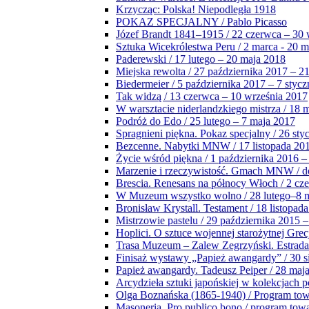
Krzycząc: Polska! Niepodległa 1918
POKAZ SPECJALNY / Pablo Picasso
Józef Brandt 1841–1915 / 22 czerwca – 30 
Sztuka Wicekrólestwa Peru / 2 marca - 20 
Paderewski / 17 lutego – 20 maja 2018
Miejska rewolta / 27 października 2017 – 2
Biedermeier / 5 października 2017 – 7 stycz
Tak widzą / 13 czerwca – 10 września 2017
W warsztacie niderlandzkiego mistrza / 18 
Podróż do Edo / 25 lutego – 7 maja 2017
Spragnieni piękna. Pokaz specjalny / 26 sty
Bezcenne. Nabytki MNW / 17 listopada 201
Życie wśród piękna / 1 października 2016 –
Marzenie i rzeczywistość. Gmach MNW / do
Brescia. Renesans na północy Włoch / 2 cz
W Muzeum wszystko wolno / 28 lutego–8 
Bronisław Krystall. Testament / 18 listopa
Mistrzowie pastelu / 29 października 2015 –
Hoplici. O sztuce wojennej starożytnej Grec
Trasa Muzeum – Zalew Zegrzyński. Estrada
Finisaż wystawy „Papież awangardy” / 30 s
Papież awangardy. Tadeusz Peiper / 28 maja
Arcydzieła sztuki japońskiej w kolekcjach p
Olga Boznańska (1865-1940) / Program to
Masoneria. Pro publico bono / program tow