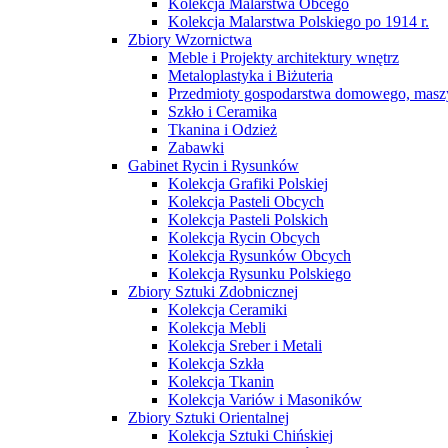
Kolekcja Malarstwa Obcego
Kolekcja Malarstwa Polskiego po 1914 r.
Zbiory Wzornictwa
Meble i Projekty architektury wnętrz
Metaloplastyka i Biżuteria
Przedmioty gospodarstwa domowego, maszy
Szkło i Ceramika
Tkanina i Odzież
Zabawki
Gabinet Rycin i Rysunków
Kolekcja Grafiki Polskiej
Kolekcja Pasteli Obcych
Kolekcja Pasteli Polskich
Kolekcja Rycin Obcych
Kolekcja Rysunków Obcych
Kolekcja Rysunku Polskiego
Zbiory Sztuki Zdobnicznej
Kolekcja Ceramiki
Kolekcja Mebli
Kolekcja Sreber i Metali
Kolekcja Szkła
Kolekcja Tkanin
Kolekcja Variów i Masoników
Zbiory Sztuki Orientalnej
Kolekcja Sztuki Chińskiej