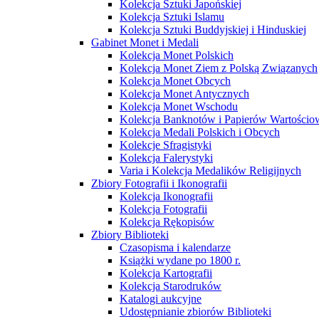
Kolekcja Sztuki Japońskiej
Kolekcja Sztuki Islamu
Kolekcja Sztuki Buddyjskiej i Hinduskiej
Gabinet Monet i Medali
Kolekcja Monet Polskich
Kolekcja Monet Ziem z Polską Związanych
Kolekcja Monet Obcych
Kolekcja Monet Antycznych
Kolekcja Monet Wschodu
Kolekcja Banknotów i Papierów Wartości
Kolekcja Medali Polskich i Obcych
Kolekcje Sfragistyki
Kolekcja Falerystyki
Varia i Kolekcja Medalików Religijnych
Zbiory Fotografii i Ikonografii
Kolekcja Ikonografii
Kolekcja Fotografii
Kolekcja Rękopisów
Zbiory Biblioteki
Czasopisma i kalendarze
Książki wydane po 1800 r.
Kolekcja Kartografii
Kolekcja Starodruków
Katalogi aukcyjne
Udostępnianie zbiorów Biblioteki