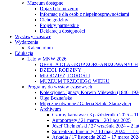
Muzeum dostępne
Dojazd do muzeum
Informacje dla osób z niepełnosprawnościami
Ciche godziny
Projekty partnerskie
Deklaracja dostępności
Wystawy czasowe
Wydarzenia
Kalendarium
Edukacja
Lato w MNW 2026
OFERTA DLA GRUP ZORGANIZOWANYCH
DZIECI, RODZINY
MŁODZIEŻ, DOROŚLI
MUZEUM TRZECIEGO WIEKU
Programy do wystaw czasowych
Kolekcjoner. Ignacy Korwin-Milewski (1846–192
Olga Boznańska
Mityczne otwarcie / Galeria Sztuki Starożytnej
Archiwum
Czarny karnawał / 3 października 2025 – 11
Autoportrety / 21 marca – 20 lipca 2025
Józef Chełmoński / 27 września 2024 – 2 lu
Surrealizm. Inne mity / 10 maja 2024 – 11 s
Arkadia / 17 listopada 2023 – 17 marca 202