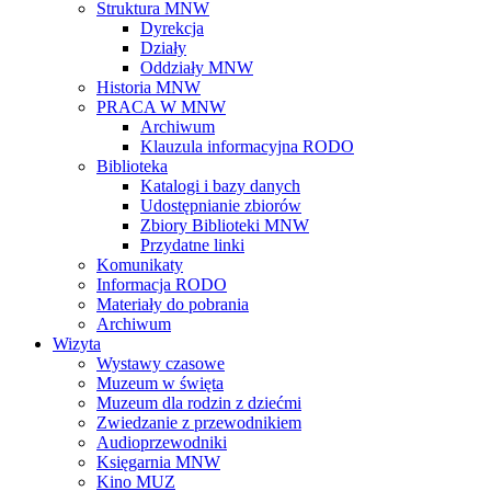
Struktura MNW
Dyrekcja
Działy
Oddziały MNW
Historia MNW
PRACA W MNW
Archiwum
Klauzula informacyjna RODO
Biblioteka
Katalogi i bazy danych
Udostępnianie zbiorów
Zbiory Biblioteki MNW
Przydatne linki
Komunikaty
Informacja RODO
Materiały do pobrania
Archiwum
Wizyta
Wystawy czasowe
Muzeum w święta
Muzeum dla rodzin z dziećmi
Zwiedzanie z przewodnikiem
Audioprzewodniki
Księgarnia MNW
Kino MUZ