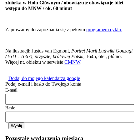
zbiórka w Holu Głównym / obowiązuje obowiązuje bilet
wstępu do MNW / ok. 60 minut
Zapraszamy do zapoznania się z pełnym
programem cyklu.
Na ilustracji: Justus van Egmont,
Portret Marii Ludwiki Gonzagi
(1611 - 1667), przyszłej królowej Polski
, 1645, olej, płótno.
Więcej nt. obiektu w serwisie
CMNW
.
Dodaj do mojego kalendarza google
Podaj e-mail i hasło do Twojego konta
E-mail
Hasło
Pozostałe wydarzenia miesiąca