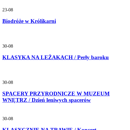
23-08
Biodróże w Królikarni
30-08
KLASYKA NA LEŻAKACH / Perły baroku
30-08
SPACERY PRZYRODNICZE W MUZEUM
WNĘTRZ / Dzień leniwych spacerów
30-08
KLASYCZNIE NA TRAWIE / Koncert