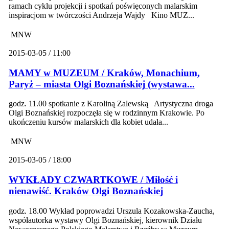
ramach cyklu projekcji i spotkań poświęconych malarskim
inspiracjom w twórczości Andrzeja Wajdy Kino MUZ...
MNW
2015-03-05 / 11:00
MAMY w MUZEUM / Kraków, Monachium,
Paryż – miasta Olgi Boznańskiej (wystawa...
godz. 11.00 spotkanie z Karoliną Zalewską Artystyczna droga
Olgi Boznańskiej rozpoczęła się w rodzinnym Krakowie. Po
ukończeniu kursów malarskich dla kobiet udała...
MNW
2015-03-05 / 18:00
WYKŁADY CZWARTKOWE / Miłość i
nienawiść. Kraków Olgi Boznańskiej
godz. 18.00 Wykład poprowadzi Urszula Kozakowska-Zaucha,
współautorka wystawy Olgi Boznańskiej, kierownik Działu