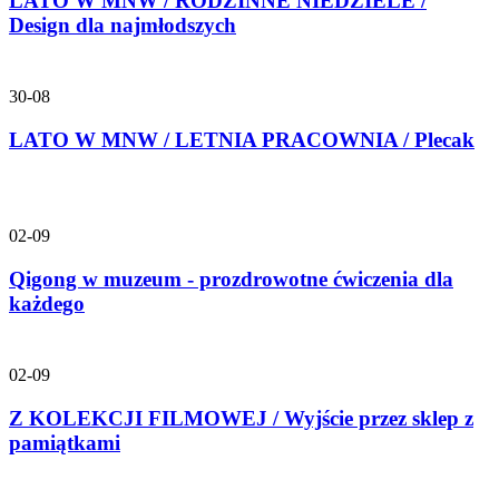
LATO W MNW / RODZINNE NIEDZIELE /
Design dla najmłodszych
30-08
LATO W MNW / LETNIA PRACOWNIA / Plecak
02-09
Qigong w muzeum - prozdrowotne ćwiczenia dla
każdego
02-09
Z KOLEKCJI FILMOWEJ / Wyjście przez sklep z
pamiątkami