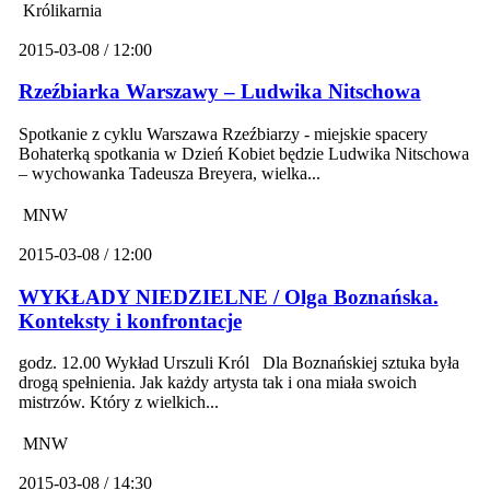
Królikarnia
2015-03-08 / 12:00
Rzeźbiarka Warszawy – Ludwika Nitschowa
Spotkanie z cyklu Warszawa Rzeźbiarzy - miejskie spacery
Bohaterką spotkania w Dzień Kobiet będzie Ludwika Nitschowa
– wychowanka Tadeusza Breyera, wielka...
MNW
2015-03-08 / 12:00
WYKŁADY NIEDZIELNE / Olga Boznańska.
Konteksty i konfrontacje
godz. 12.00 Wykład Urszuli Król Dla Boznańskiej sztuka była
drogą spełnienia. Jak każdy artysta tak i ona miała swoich
mistrzów. Który z wielkich...
MNW
2015-03-08 / 14:30