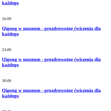
każdego
16-09
Qigong w muzeum - prozdrowotne ćwiczenia dla
każdego
23-09
Qigong w muzeum - prozdrowotne ćwiczenia dla
każdego
30-09
Qigong w muzeum - prozdrowotne ćwiczenia dla
każdego