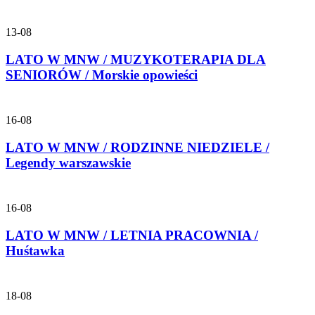
13-08
LATO W MNW / MUZYKOTERAPIA DLA
SENIORÓW / Morskie opowieści
16-08
LATO W MNW / RODZINNE NIEDZIELE /
Legendy warszawskie
16-08
LATO W MNW / LETNIA PRACOWNIA /
Huśtawka
18-08