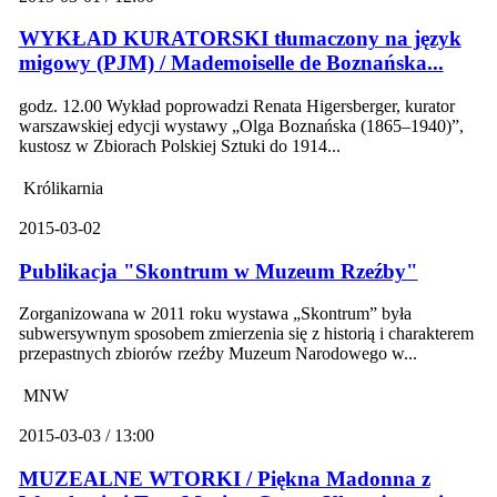
WYKŁAD KURATORSKI tłumaczony na język
migowy (PJM) / Mademoiselle de Boznańska...
godz. 12.00 Wykład poprowadzi Renata Higersberger, kurator
warszawskiej edycji wystawy „Olga Boznańska (1865–1940)”,
kustosz w Zbiorach Polskiej Sztuki do 1914...
Królikarnia
2015-03-02
Publikacja "Skontrum w Muzeum Rzeźby"
Zorganizowana w 2011 roku wystawa „Skontrum” była
subwersywnym sposobem zmierzenia się z historią i charakterem
przepastnych zbiorów rzeźby Muzeum Narodowego w...
MNW
2015-03-03 / 13:00
MUZEALNE WTORKI / Piękna Madonna z