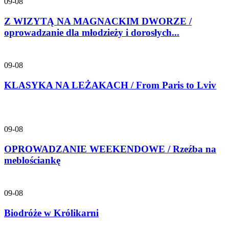
09-08
Z WIZYTĄ NA MAGNACKIM DWORZE /
oprowadzanie dla młodzieży i dorosłych...
09-08
KLASYKA NA LEŻAKACH / From Paris to Lviv
09-08
OPROWADZANIE WEEKENDOWE / Rzeźba na
meblościankę
09-08
Biodróże w Królikarni