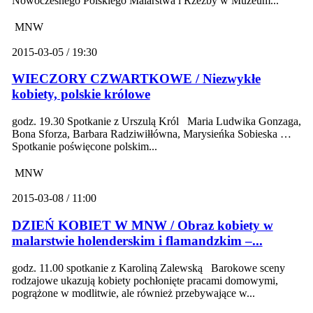
Nowoczesnego Polskiego Malarstwa i Rzeźby w Muzeum...
MNW
2015-03-05 / 19:30
WIECZORY CZWARTKOWE / Niezwykłe
kobiety, polskie królowe
godz. 19.30 Spotkanie z Urszulą Król Maria Ludwika Gonzaga,
Bona Sforza, Barbara Radziwiłłówna, Marysieńka Sobieska …
Spotkanie poświęcone polskim...
MNW
2015-03-08 / 11:00
DZIEŃ KOBIET W MNW / Obraz kobiety w
malarstwie holenderskim i flamandzkim –...
godz. 11.00 spotkanie z Karoliną Zalewską Barokowe sceny
rodzajowe ukazują kobiety pochłonięte pracami domowymi,
pogrążone w modlitwie, ale również przebywające w...