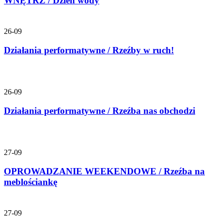
WNĘTRZ / Dzień wody
26-09
Działania performatywne / Rzeźby w ruch!
26-09
Działania performatywne / Rzeźba nas obchodzi
27-09
OPROWADZANIE WEEKENDOWE / Rzeźba na
meblościankę
27-09