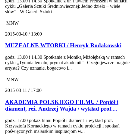
godz. 13.00 i 14.30 Spotkanie z dr. Pawłem Freussem w ramach
cyklu „Galeria Sztuki Średniowiecznej: Jedno dzieło – wiele
słów” W Galerii Sztuki...
MNW
2015-03-10 / 13:00
MUZEALNE WTORKI / Henryk Rodakowski
godz. 13.00 i 14.30 Spotkanie z Moniką Miżołębską w ramach
cyklu „Tyrania tematu, prymat akademii” Czego jeszcze pragnie
artysta? Czy uznanie, bogactwo i...
MNW
2015-03-11 / 17:00
AKADEMIA POLSKIEGO FILMU / Popiół i
diament, reż. Andrzej Wajda / wykład prof....
godz. 17.00 pokaz filmu Popiół i diament i wykład prof.
Krzysztofa Kornackiego w ramach cyklu projekcji i spotkań
poświęconych malarskim inspiracjom w...