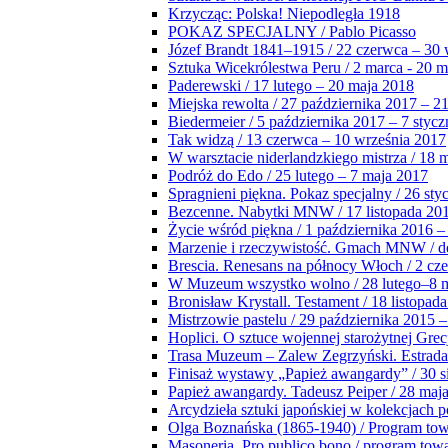
Krzycząc: Polska! Niepodległa 1918
POKAZ SPECJALNY / Pablo Picasso
Józef Brandt 1841–1915 / 22 czerwca – 30 
Sztuka Wicekrólestwa Peru / 2 marca - 20 
Paderewski / 17 lutego – 20 maja 2018
Miejska rewolta / 27 października 2017 – 2
Biedermeier / 5 października 2017 – 7 stycz
Tak widzą / 13 czerwca – 10 września 2017
W warsztacie niderlandzkiego mistrza / 18 
Podróż do Edo / 25 lutego – 7 maja 2017
Spragnieni piękna. Pokaz specjalny / 26 sty
Bezcenne. Nabytki MNW / 17 listopada 201
Życie wśród piękna / 1 października 2016 –
Marzenie i rzeczywistość. Gmach MNW / do
Brescia. Renesans na północy Włoch / 2 cz
W Muzeum wszystko wolno / 28 lutego–8 
Bronisław Krystall. Testament / 18 listopa
Mistrzowie pastelu / 29 października 2015 –
Hoplici. O sztuce wojennej starożytnej Grec
Trasa Muzeum – Zalew Zegrzyński. Estrada
Finisaż wystawy „Papież awangardy” / 30 s
Papież awangardy. Tadeusz Peiper / 28 maja
Arcydzieła sztuki japońskiej w kolekcjach p
Olga Boznańska (1865-1940) / Program to
Masoneria. Pro publico bono / program tow