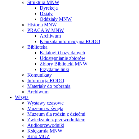
Struktura MNW
Dyrekcja
Działy
Oddziały MNW
Historia MNW
PRACA W MNW
Archiwum
Klauzula informacyjna RODO
Biblioteka
Katalogi i bazy danych
Udostępnianie zbiorów
Zbiory Biblioteki MNW
Przydatne linki
Komunikaty
Informacja RODO
Materiały do pobrania
Archiwum
Wizyta
Wystawy czasowe
Muzeum w święta
Muzeum dla rodzin z dziećmi
Zwiedzanie z przewodnikiem
Audioprzewodniki
Księgarnia MNW
Kino MUZ