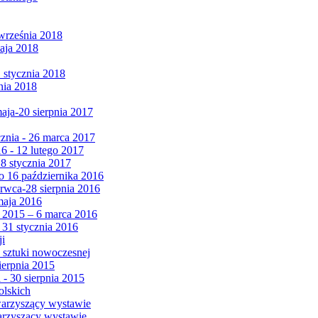
września 2018
maja 2018
1 stycznia 2018
nia 2018
maja-20 sierpnia 2017
cznia - 26 marca 2017
6 - 12 lutego 2017
 8 stycznia 2017
 16 października 2016
erwca-28 sierpnia 2016
maja 2016
da 2015 – 6 marca 2016
 31 stycznia 2016
ji
 sztuki nowoczesnej
ierpnia 2015
 - 30 sierpnia 2015
olskich
warzyszący wystawie
arzyszący wystawie