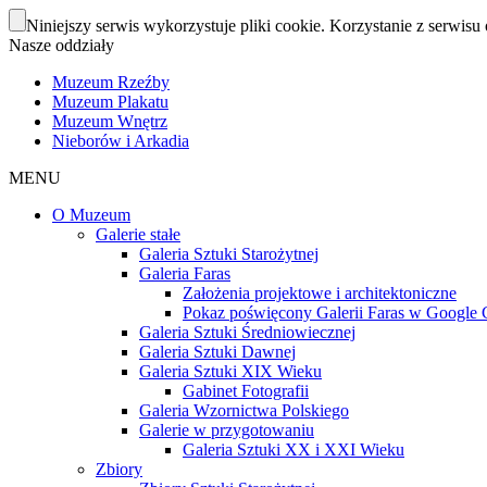
Niniejszy serwis wykorzystuje pliki cookie. Korzystanie z serwisu 
Nasze oddziały
Muzeum Rzeźby
Muzeum Plakatu
Muzeum Wnętrz
Nieborów i Arkadia
MENU
O Muzeum
Galerie stałe
Galeria Sztuki Starożytnej
Galeria Faras
Założenia projektowe i architektoniczne
Pokaz poświęcony Galerii Faras w Google Cu
Galeria Sztuki Średniowiecznej
Galeria Sztuki Dawnej
Galeria Sztuki XIX Wieku
Gabinet Fotografii
Galeria Wzornictwa Polskiego
Galerie w przygotowaniu
Galeria Sztuki XX i XXI Wieku
Zbiory