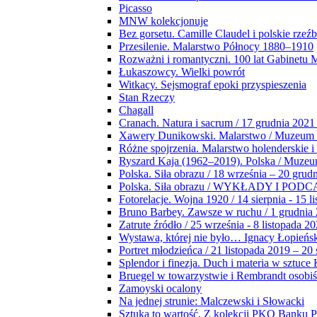
Picasso
MNW kolekcjonuje
Bez gorsetu. Camille Claudel i polskie rzeź
Przesilenie. Malarstwo Północy 1880–1910
Rozważni i romantyczni. 100 lat Gabinetu
Łukaszowcy. Wielki powrót
Witkacy. Sejsmograf epoki przyspieszenia
Stan Rzeczy
Chagall
Cranach. Natura i sacrum / 17 grudnia 2021
Xawery Dunikowski. Malarstwo / Muzeum 
Różne spojrzenia. Malarstwo holenderskie i
Ryszard Kaja (1962–2019). Polska / Muze
Polska. Siła obrazu / 18 września – 20 grud
Polska. Siła obrazu / WYKŁADY I POD
Fotorelacje. Wojna 1920 / 14 sierpnia - 15 l
Bruno Barbey. Zawsze w ruchu / 1 grudnia
Zatrute źródło / 25 września - 8 listopada 2
Wystawa, której nie było… Ignacy Łopieńs
Portret młodzieńca / 21 listopada 2019 – 20
Splendor i finezja. Duch i materia w sztuce 
Bruegel w towarzystwie i Rembrandt osobiś
Zamoyski ocalony
Na jednej strunie: Malczewski i Słowacki
Sztuka to wartość. Z kolekcji PKO Banku P