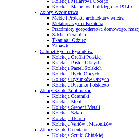
Kolekcja Malarstwa Obcego
Kolekcja Malarstwa Polskiego po 1914 r.
Zbiory Wzornictwa
Meble i Projekty architektury wnętrz
Metaloplastyka i Biżuteria
Przedmioty gospodarstwa domowego, maszy
Szkło i Ceramika
Tkanina i Odzież
Zabawki
Gabinet Rycin i Rysunków
Kolekcja Grafiki Polskiej
Kolekcja Pasteli Obcych
Kolekcja Pasteli Polskich
Kolekcja Rycin Obcych
Kolekcja Rysunków Obcych
Kolekcja Rysunku Polskiego
Zbiory Sztuki Zdobnicznej
Kolekcja Ceramiki
Kolekcja Mebli
Kolekcja Sreber i Metali
Kolekcja Szkła
Kolekcja Tkanin
Kolekcja Variów i Masoników
Zbiory Sztuki Orientalnej
Kolekcja Sztuki Chińskiej