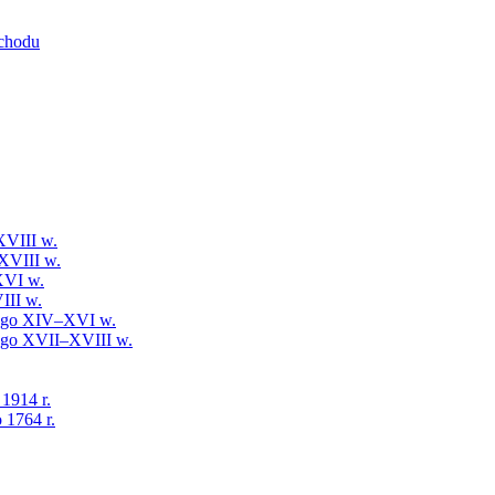
schodu
XVIII w.
XVIII w.
XVI w.
III w.
iego XIV–XVI w.
iego XVII–XVIII w.
 1914 r.
 1764 r.