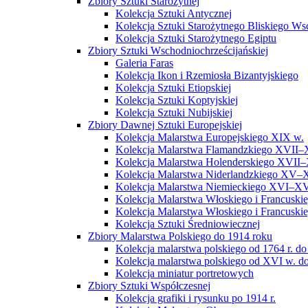
Zbiory Sztuki Starożytnej
Kolekcja Sztuki Antycznej
Kolekcja Sztuki Starożytnego Bliskiego W
Kolekcja Sztuki Starożytnego Egiptu
Zbiory Sztuki Wschodniochrześcijańskiej
Galeria Faras
Kolekcja Ikon i Rzemiosła Bizantyjskiego
Kolekcja Sztuki Etiopskiej
Kolekcja Sztuki Koptyjskiej
Kolekcja Sztuki Nubijskiej
Zbiory Dawnej Sztuki Europejskiej
Kolekcja Malarstwa Europejskiego XIX w.
Kolekcja Malarstwa Flamandzkiego XVII–
Kolekcja Malarstwa Holenderskiego XVII–
Kolekcja Malarstwa Niderlandzkiego XV–
Kolekcja Malarstwa Niemieckiego XVI–XV
Kolekcja Malarstwa Włoskiego i Francusk
Kolekcja Malarstwa Włoskiego i Francusk
Kolekcja Sztuki Średniowiecznej
Zbiory Malarstwa Polskiego do 1914 roku
Kolekcja malarstwa polskiego od 1764 r. do
Kolekcja malarstwa polskiego od XVI w. do
Kolekcja miniatur portretowych
Zbiory Sztuki Współczesnej
Kolekcja grafiki i rysunku po 1914 r.