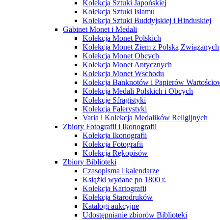
Kolekcja Sztuki Japońskiej
Kolekcja Sztuki Islamu
Kolekcja Sztuki Buddyjskiej i Hinduskiej
Gabinet Monet i Medali
Kolekcja Monet Polskich
Kolekcja Monet Ziem z Polską Związanych
Kolekcja Monet Obcych
Kolekcja Monet Antycznych
Kolekcja Monet Wschodu
Kolekcja Banknotów i Papierów Wartości
Kolekcja Medali Polskich i Obcych
Kolekcje Sfragistyki
Kolekcja Falerystyki
Varia i Kolekcja Medalików Religijnych
Zbiory Fotografii i Ikonografii
Kolekcja Ikonografii
Kolekcja Fotografii
Kolekcja Rękopisów
Zbiory Biblioteki
Czasopisma i kalendarze
Książki wydane po 1800 r.
Kolekcja Kartografii
Kolekcja Starodruków
Katalogi aukcyjne
Udostępnianie zbiorów Biblioteki