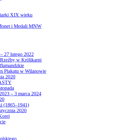
biarki XIX wieku
 Monet i Medali MNW
 – 27 lutego 2022
Rzeźby w Królikarni
 flamandzkie
um Plakatu w Wilanowie
nia 2020
CASTY
istopada
 2023 – 3 marca 2024
020
ki (1865–1941)
 stycznia 2020
Korei
cie
olskiego