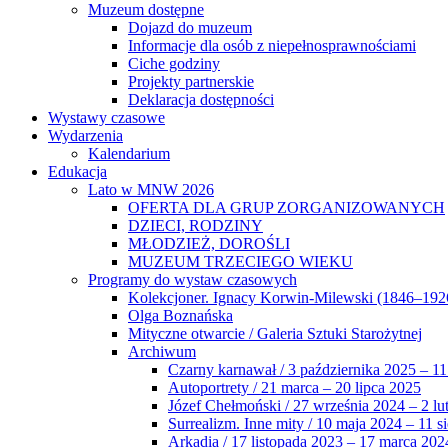
Muzeum dostępne
Dojazd do muzeum
Informacje dla osób z niepełnosprawnościami
Ciche godziny
Projekty partnerskie
Deklaracja dostępności
Wystawy czasowe
Wydarzenia
Kalendarium
Edukacja
Lato w MNW 2026
OFERTA DLA GRUP ZORGANIZOWANYCH
DZIECI, RODZINY
MŁODZIEŻ, DOROŚLI
MUZEUM TRZECIEGO WIEKU
Programy do wystaw czasowych
Kolekcjoner. Ignacy Korwin-Milewski (1846–192
Olga Boznańska
Mityczne otwarcie / Galeria Sztuki Starożytnej
Archiwum
Czarny karnawał / 3 października 2025 – 11
Autoportrety / 21 marca – 20 lipca 2025
Józef Chełmoński / 27 września 2024 – 2 lu
Surrealizm. Inne mity / 10 maja 2024 – 11 s
Arkadia / 17 listopada 2023 – 17 marca 202