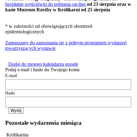
bezpłatne wejściówki do pobrania on-line
od 23 sierpnia oraz w
kasie Muzeum Rzeźby w Królikarni od 25 sierpnia
* w zależności od obowiązujących obostrzeń
epidemiologicznych
Zapraszamy do zapoznania się z pełnym programem wydarzeń
towarzyszących wystawie
Dodaj do mojego kalendarza google
Podaj e-mail i hasło do Twojego konta
E-mail
Hasło
Pozostałe wydarzenia miesiąca
Królikarnia