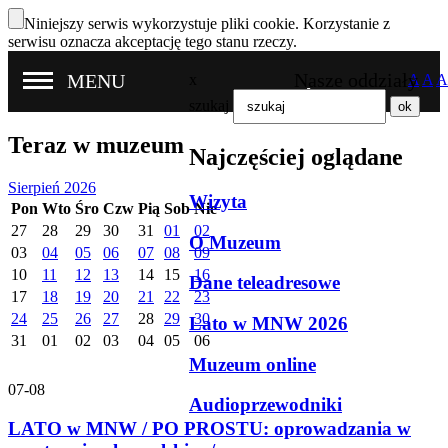
Niniejszy serwis wykorzystuje pliki cookie. Korzystanie z
serwisu oznacza akceptację tego stanu rzeczy.
Nasze oddziały
MENU
x
A
A
A
szukaj
Teraz w muzeum
Najczęściej oglądane
Sierpień 2026
Wizyta
Pon
Wto
Śro
Czw
Pią
Sob
Nie
27
28
29
30
31
01
02
O Muzeum
03
04
05
06
07
08
09
10
11
12
13
14
15
16
Dane teleadresowe
17
18
19
20
21
22
23
24
25
26
27
28
29
30
Lato w MNW 2026
31
01
02
03
04
05
06
Muzeum online
07-08
Audioprzewodniki
LATO w MNW / PO PROSTU: oprowadzania w