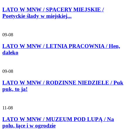
LATO W MNW / SPACERY MIEJSKIE /
Poetyckie ślady w miejskiej...
09-08
LATO W MNW / LETNIA PRACOWNIA / Hen,
daleko
09-08
LATO W MNW / RODZINNE NIEDZIELE / Puk
puk, to ja!
11-08
LATO W MNW / MUZEUM POD LUPĄ / Na
polu, łące i w ogrodzie