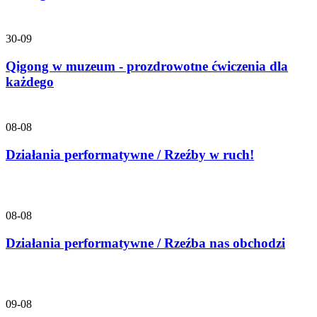
30-09
Qigong w muzeum - prozdrowotne ćwiczenia dla
każdego
08-08
Działania performatywne / Rzeźby w ruch!
08-08
Działania performatywne / Rzeźba nas obchodzi
09-08