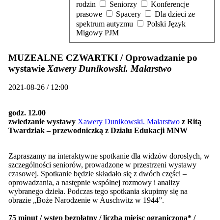
rodzin
Seniorzy
Konferencje
prasowe
Spacery
Dla dzieci ze
spektrum autyzmu
Polski Język
Migowy PJM
MUZEALNE CZWARTKI / Oprowadzanie po
wystawie
Xawery Dunikowski. Malarstwo
2021-08-26 / 12:00
godz. 12.00
zwiedzanie wystawy
Xawery Dunikowski. Malarstwo
z Ritą
Twardziak – przewodniczką z Działu Edukacji MNW
Zapraszamy na interaktywne spotkanie dla widzów dorosłych, w
szczególności seniorów, prowadzone w przestrzeni wystawy
czasowej. Spotkanie będzie składało się z dwóch części –
oprowadzania, a następnie wspólnej rozmowy i analizy
wybranego dzieła. Podczas tego spotkania skupimy się na
obrazie „Boże Narodzenie w Auschwitz w 1944”.
75 minut / wstęp bezpłatny / liczba miejsc ograniczona* /