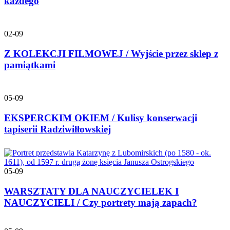
każdego
02-09
Z KOLEKCJI FILMOWEJ / Wyjście przez sklep z
pamiątkami
05-09
EKSPERCKIM OKIEM / Kulisy konserwacji
tapiserii Radziwiłłowskiej
05-09
WARSZTATY DLA NAUCZYCIELEK I
NAUCZYCIELI / Czy portrety mają zapach?