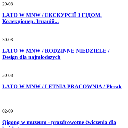
29-08
LATO W MNW / ЕКСКУРСІЇ З ГІДОМ.
Колекціонер. Ігнацій...
30-08
LATO W MNW / RODZINNE NIEDZIELE /
Design dla najmłodszych
30-08
LATO W MNW / LETNIA PRACOWNIA / Plecak
02-09
Qigong w muzeum - prozdrowotne ćwiczenia dla