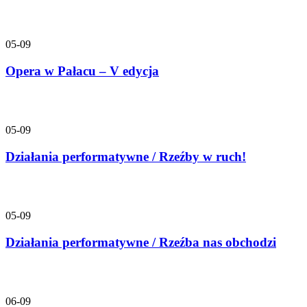
05-09
Opera w Pałacu – V edycja
05-09
Działania performatywne / Rzeźby w ruch!
05-09
Działania performatywne / Rzeźba nas obchodzi
06-09