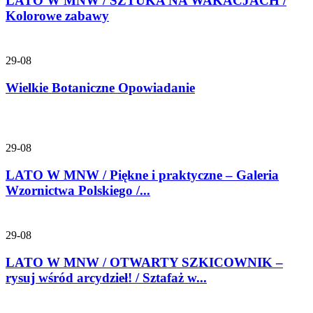
LATO W MNW / SZTUKA NA WAKACJACH /
Kolorowe zabawy
29-08
Wielkie Botaniczne Opowiadanie
29-08
LATO W MNW / Piękne i praktyczne – Galeria
Wzornictwa Polskiego /...
29-08
LATO W MNW / OTWARTY SZKICOWNIK –
rysuj wśród arcydzieł! / Sztafaż w...