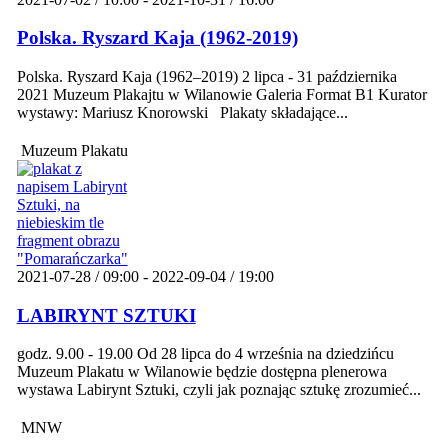
Polska. Ryszard Kaja (1962-2019)
Polska. Ryszard Kaja (1962–2019) 2 lipca - 31 października
2021 Muzeum Plakajtu w Wilanowie Galeria Format B1 Kurator
wystawy: Mariusz Knorowski Plakaty składające...
Muzeum Plakatu
2021-07-28 / 09:00 - 2022-09-04 / 19:00
LABIRYNT SZTUKI
godz. 9.00 - 19.00 Od 28 lipca do 4 września na dziedzińcu
Muzeum Plakatu w Wilanowie będzie dostępna plenerowa
wystawa Labirynt Sztuki, czyli jak poznając sztukę zrozumieć...
MNW