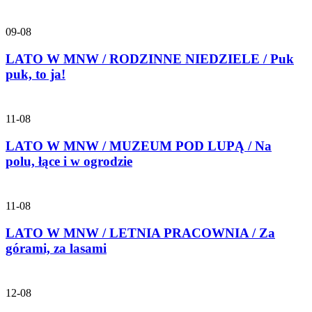
09-08
LATO W MNW / RODZINNE NIEDZIELE / Puk
puk, to ja!
11-08
LATO W MNW / MUZEUM POD LUPĄ / Na
polu, łące i w ogrodzie
11-08
LATO W MNW / LETNIA PRACOWNIA / Za
górami, za lasami
12-08