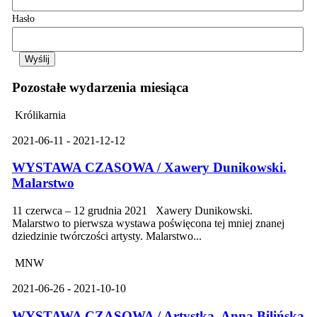
Hasło
Pozostałe wydarzenia miesiąca
Królikarnia
2021-06-11 - 2021-12-12
WYSTAWA CZASOWA / Xawery Dunikowski.
Malarstwo
11 czerwca – 12 grudnia 2021 Xawery Dunikowski.
Malarstwo to pierwsza wystawa poświęcona tej mniej znanej
dziedzinie twórczości artysty. Malarstwo...
MNW
2021-06-26 - 2021-10-10
WYSTAWA CZASOWA / Artystka. Anna Bilińska