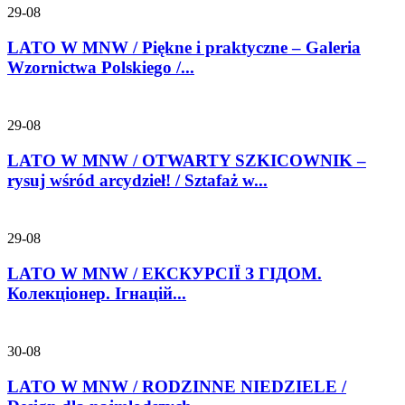
29-08
LATO W MNW / Piękne i praktyczne – Galeria
Wzornictwa Polskiego /...
29-08
LATO W MNW / OTWARTY SZKICOWNIK –
rysuj wśród arcydzieł! / Sztafaż w...
29-08
LATO W MNW / ЕКСКУРСІЇ З ГІДОМ.
Колекціонер. Ігнацій...
30-08
LATO W MNW / RODZINNE NIEDZIELE /