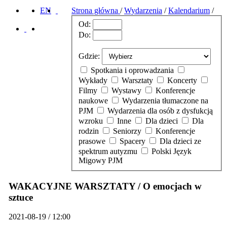
EN
Strona główna
/
Wydarzenia
/
Kalendarium
/
Od:
Do:
Gdzie:
Spotkania i oprowadzania
Wykłady
Warsztaty
Koncerty
Filmy
Wystawy
Konferencje
naukowe
Wydarzenia tłumaczone na
PJM
Wydarzenia dla osób z dysfukcją
wzroku
Inne
Dla dzieci
Dla
rodzin
Seniorzy
Konferencje
prasowe
Spacery
Dla dzieci ze
spektrum autyzmu
Polski Język
Migowy PJM
WAKACYJNE WARSZTATY / O emocjach w
sztuce
2021-08-19 / 12:00