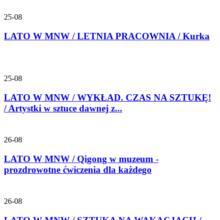
25-08
LATO W MNW / LETNIA PRACOWNIA / Kurka
25-08
LATO W MNW / WYKŁAD. CZAS NA SZTUKĘ!
/ Artystki w sztuce dawnej z...
26-08
LATO W MNW / Qigong w muzeum -
prozdrowotne ćwiczenia dla każdego
26-08