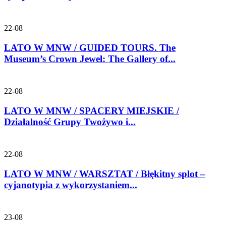
22-08
LATO W MNW / GUIDED TOURS. The
Museum’s Crown Jewel: The Gallery of...
22-08
LATO W MNW / SPACERY MIEJSKIE /
Działalność Grupy Twożywo i...
22-08
LATO W MNW / WARSZTAT / Błękitny splot –
cyjanotypia z wykorzystaniem...
23-08