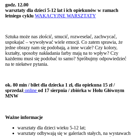
godz. 12.00
warsztaty dla dzieci 5-12 lat i ich opiekunów w ramach
letniego cyklu
WAKACYJNE WARSZTATY
Sztuka może nas złościć, smucić, rozweselać, zachwycać,
uspokajać – wywoływać wiele emocji. Co zatem sprawia, że
jedne obrazy nam się podobają, a inne wcale? Czy kolory,
kształty, sposoby nakładania farby mają na to wpływ? Czy
każdemu musi się podobać to samo? Spróbujmy odpowiedzieć
na te niełatwe pytania.
ok. 80 min / bilet dla dziecka 1 zł, dla opiekuna 15 zł /
sprzedaż
online
od 17 sierpnia / zbiórka w Holu Głównym
MNW
Ważne informacje
warsztaty dla dzieci wieku 5-12 lat;
warsztaty odbywają się w galeriach stałych, na wystawach