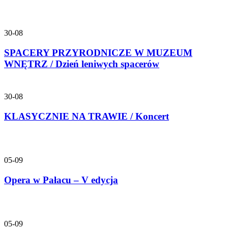
30-08
SPACERY PRZYRODNICZE W MUZEUM
WNĘTRZ / Dzień leniwych spacerów
30-08
KLASYCZNIE NA TRAWIE / Koncert
05-09
Opera w Pałacu – V edycja
05-09