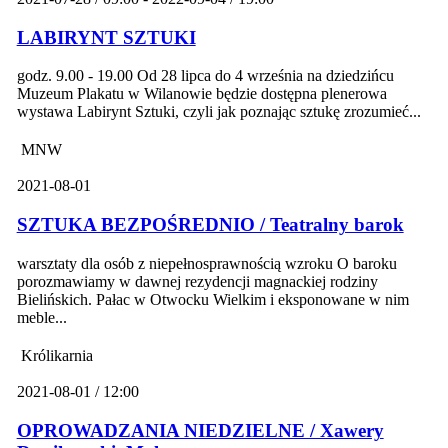
LABIRYNT SZTUKI
godz. 9.00 - 19.00 Od 28 lipca do 4 września na dziedzińcu
Muzeum Plakatu w Wilanowie będzie dostępna plenerowa
wystawa Labirynt Sztuki, czyli jak poznając sztukę zrozumieć...
MNW
2021-08-01
SZTUKA BEZPOŚREDNIO / Teatralny barok
warsztaty dla osób z niepełnosprawnością wzroku O baroku
porozmawiamy w dawnej rezydencji magnackiej rodziny
Bielińskich. Pałac w Otwocku Wielkim i eksponowane w nim
meble...
Królikarnia
2021-08-01 / 12:00
OPROWADZANIA NIEDZIELNE / Xawery