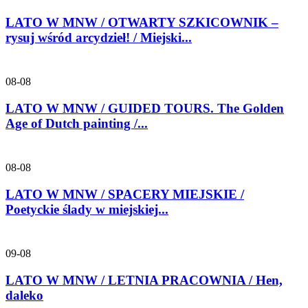
LATO W MNW / OTWARTY SZKICOWNIK –
rysuj wśród arcydzieł! / Miejski...
08-08
LATO W MNW / GUIDED TOURS. The Golden
Age of Dutch painting /...
08-08
LATO W MNW / SPACERY MIEJSKIE /
Poetyckie ślady w miejskiej...
09-08
LATO W MNW / LETNIA PRACOWNIA / Hen,
daleko