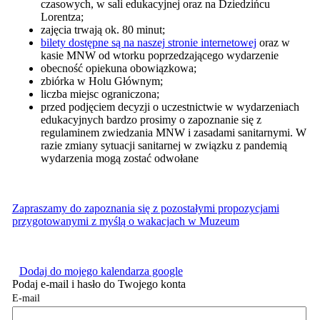
czasowych, w sali edukacyjnej oraz na Dziedzińcu
Lorentza;
zajęcia trwają ok. 80 minut;
bilety dostępne są na naszej stronie internetowej
oraz w
kasie MNW od wtorku poprzedzającego wydarzenie
obecność opiekuna obowiązkowa;
zbiórka w Holu Głównym;
liczba miejsc ograniczona;
przed podjęciem decyzji o uczestnictwie w wydarzeniach
edukacyjnych bardzo prosimy o zapoznanie się z
regulaminem zwiedzania MNW i zasadami sanitarnymi. W
razie zmiany sytuacji sanitarnej w związku z pandemią
wydarzenia mogą zostać odwołane
Zapraszamy do zapoznania się z pozostałymi propozycjami
przygotowanymi z myślą o wakacjach w Muzeum
Dodaj do mojego kalendarza google
Podaj e-mail i hasło do Twojego konta
E-mail