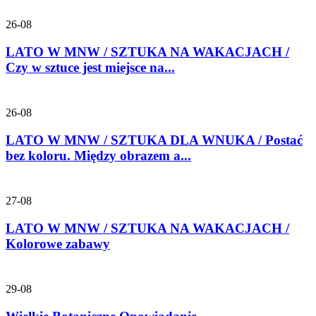
26-08
LATO W MNW / SZTUKA NA WAKACJACH /
Czy w sztuce jest miejsce na...
26-08
LATO W MNW / SZTUKA DLA WNUKA / Postać
bez koloru. Między obrazem a...
27-08
LATO W MNW / SZTUKA NA WAKACJACH /
Kolorowe zabawy
29-08