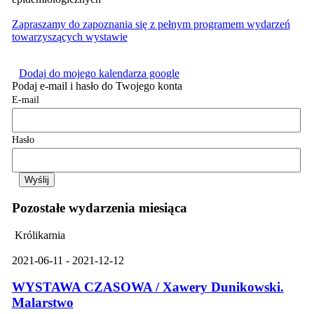
Zapraszamy do zapoznania się z pełnym programem wydarzeń
towarzyszących wystawie
Dodaj do mojego kalendarza google
Podaj e-mail i hasło do Twojego konta
E-mail
Hasło
Pozostałe wydarzenia miesiąca
Królikarnia
2021-06-11 - 2021-12-12
WYSTAWA CZASOWA / Xawery Dunikowski.
Malarstwo