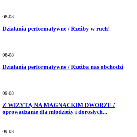
08-08
Działania performatywne / Rzeźby w ruch!
08-08
Działania performatywne / Rzeźba nas obchodzi
09-08
Z WIZYTĄ NA MAGNACKIM DWORZE /
oprowadzanie dla młodzieży i dorosłych...
09-08