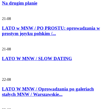
Na drugim planie
21-08
LATO w MNW / PO PROSTU: oprowadzania w
prostym języku polskim /...
21-08
LATO W MNW / SLOW DATING
22-08
LATO W MNW / Oprowadzania po galeriach
stałych MNW / Warszawskie...