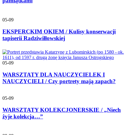
pamiątkami
05-09
EKSPERCKIM OKIEM / Kulisy konserwacji
tapiserii Radziwiłłowskiej
05-09
WARSZTATY DLA NAUCZYCIELEK I
NAUCZYCIELI / Czy portrety mają zapach?
05-09
WARSZTATY KOLEKCJONERSKIE / „Niech
żyje kolekcja…”