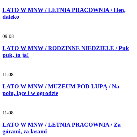
LATO W MNW / LETNIA PRACOWNIA / Hen,
daleko
09-08
LATO W MNW / RODZINNE NIEDZIELE / Puk
puk, to ja!
11-08
LATO W MNW / MUZEUM POD LUPĄ / Na
polu, łące i w ogrodzie
11-08
LATO W MNW / LETNIA PRACOWNIA / Za
górami, za lasami