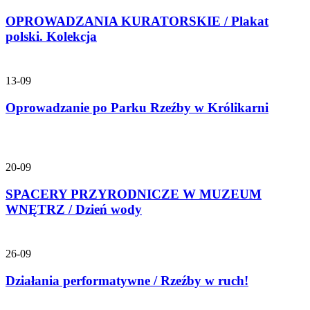
OPROWADZANIA KURATORSKIE / Plakat
polski. Kolekcja
13-09
Oprowadzanie po Parku Rzeźby w Królikarni
20-09
SPACERY PRZYRODNICZE W MUZEUM
WNĘTRZ / Dzień wody
26-09
Działania performatywne / Rzeźby w ruch!