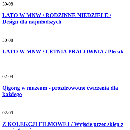
30-08
LATO W MNW / RODZINNE NIEDZIELE /
Design dla najmłodszych
30-08
LATO W MNW / LETNIA PRACOWNIA / Plecak
02-09
Qigong w muzeum - prozdrowotne ćwiczenia dla
każdego
02-09
Z KOLEKCJI FILMOWEJ / Wyjście przez sklep z