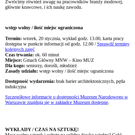
Zwrócimy również uwagę na pracowników branży modowej,
głównie krawcowe, i ich naukę zawodu.
wstęp wolny / ilość miejsc ograniczona
Termin:
wtorek, 20 stycznia, wykład godz. 13.00, karta pracy
dostępna w punkcie informacji od godz. 12.00 /
Sprawdź terminy
kolejnych zajęć
Czas trwania:
ok. 60 minut
Miejsce:
Gmach Główny MNW – Kino MUZ
Dla kogo:
seniorzy, dorośli, młodzież
Zasady udziału:
wstęp wolny / ilość miejsc ograniczona
Dostępność wydarzenia:
brak barier architektonicznych, pętla
indukcyjna
Szczegółowe informacje o dostępności Muzeum Narodowego w
Warszawie znajdują się w zakładce Muzeum dostępne
.
WYKŁADY / CZAS NA SZTUKĘ!
Masz wolny wtorek i ochotę na solidną dawkę wiedzy? Cykl