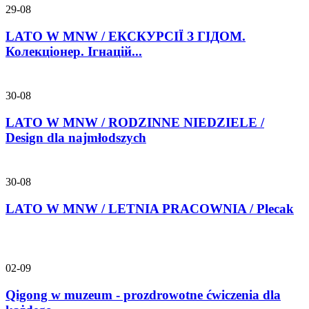
29-08
LATO W MNW / ЕКСКУРСІЇ З ГІДОМ.
Колекціонер. Ігнацій...
30-08
LATO W MNW / RODZINNE NIEDZIELE /
Design dla najmłodszych
30-08
LATO W MNW / LETNIA PRACOWNIA / Plecak
02-09
Qigong w muzeum - prozdrowotne ćwiczenia dla