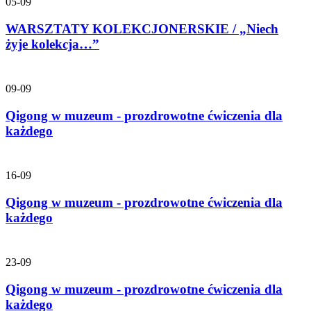
05-09
WARSZTATY KOLEKCJONERSKIE / „Niech
żyje kolekcja…”
09-09
Qigong w muzeum - prozdrowotne ćwiczenia dla
każdego
16-09
Qigong w muzeum - prozdrowotne ćwiczenia dla
każdego
23-09
Qigong w muzeum - prozdrowotne ćwiczenia dla
każdego