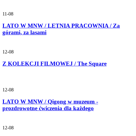
11-08
LATO W MNW / LETNIA PRACOWNIA / Za
górami, za lasami
12-08
Z KOLEKCJI FILMOWEJ / The Square
12-08
LATO W MNW / Qigong w muzeum -
prozdrowotne ćwiczenia dla każdego
12-08