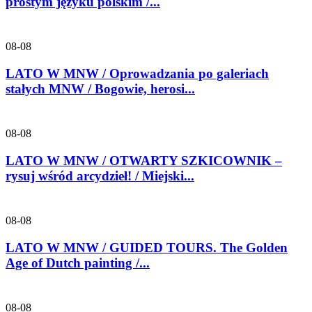
prostym języku polskim /...
08-08
LATO W MNW / Oprowadzania po galeriach
stałych MNW / Bogowie, herosi...
08-08
LATO W MNW / OTWARTY SZKICOWNIK –
rysuj wśród arcydzieł! / Miejski...
08-08
LATO W MNW / GUIDED TOURS. The Golden
Age of Dutch painting /...
08-08