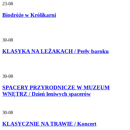
23-08
Biodróże w Królikarni
30-08
KLASYKA NA LEŻAKACH / Perły baroku
30-08
SPACERY PRZYRODNICZE W MUZEUM
WNĘTRZ / Dzień leniwych spacerów
30-08
KLASYCZNIE NA TRAWIE / Koncert