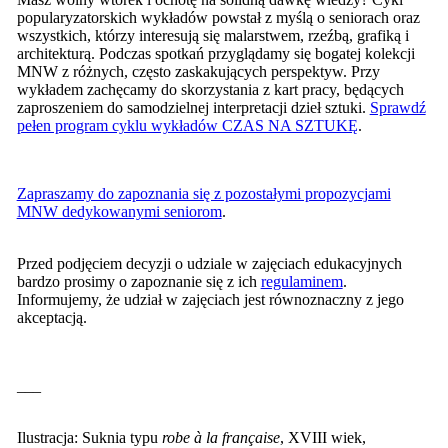
popularyzatorskich wykładów powstał z myślą o seniorach oraz
wszystkich, którzy interesują się malarstwem, rzeźbą, grafiką i
architekturą. Podczas spotkań przyglądamy się bogatej kolekcji
MNW z różnych, często zaskakujących perspektyw. Przy
wykładem zachęcamy do skorzystania z kart pracy, będących
zaproszeniem do samodzielnej interpretacji dzieł sztuki.
Sprawdź
pełen program cyklu wykładów CZAS NA SZTUKĘ
.
Zapraszamy do zapoznania się z pozostałymi propozycjami
MNW dedykowanymi seniorom
.
Przed podjęciem decyzji o udziale w zajęciach edukacyjnych
bardzo prosimy o zapoznanie się z ich
regulaminem
.
Informujemy, że udział w zajęciach jest równoznaczny z jego
akceptacją.
___
Ilustracja: Suknia typu
robe à la française
, XVIII wiek,