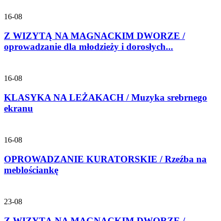
16-08
Z WIZYTĄ NA MAGNACKIM DWORZE /
oprowadzanie dla młodzieży i dorosłych...
16-08
KLASYKA NA LEŻAKACH / Muzyka srebrnego
ekranu
16-08
OPROWADZANIE KURATORSKIE / Rzeźba na
meblościankę
23-08
Z WIZYTĄ NA MAGNACKIM DWORZE /