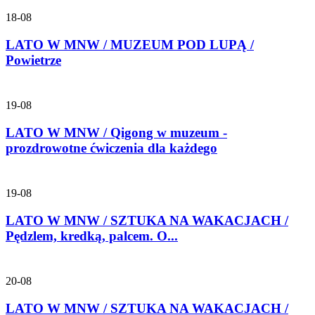
18-08
LATO W MNW / MUZEUM POD LUPĄ /
Powietrze
19-08
LATO W MNW / Qigong w muzeum -
prozdrowotne ćwiczenia dla każdego
19-08
LATO W MNW / SZTUKA NA WAKACJACH /
Pędzlem, kredką, palcem. O...
20-08
LATO W MNW / SZTUKA NA WAKACJACH /