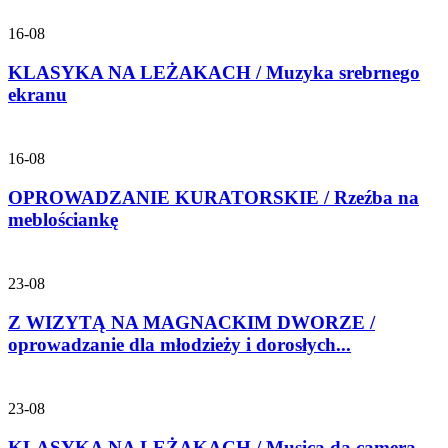
16-08
KLASYKA NA LEŻAKACH / Muzyka srebrnego
ekranu
16-08
OPROWADZANIE KURATORSKIE / Rzeźba na
meblościankę
23-08
Z WIZYTĄ NA MAGNACKIM DWORZE /
oprowadzanie dla młodzieży i dorosłych...
23-08
KLASYKA NA LEŻAKACH / Musica da camera