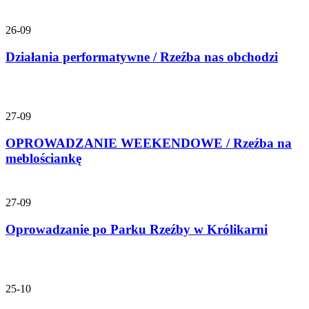
26-09
Działania performatywne / Rzeźba nas obchodzi
27-09
OPROWADZANIE WEEKENDOWE / Rzeźba na
meblościankę
27-09
Oprowadzanie po Parku Rzeźby w Królikarni
25-10