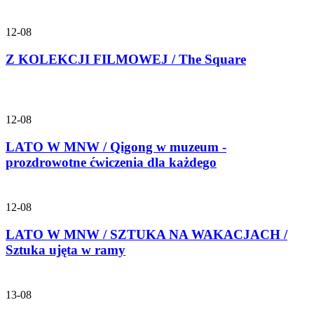
12-08
Z KOLEKCJI FILMOWEJ / The Square
12-08
LATO W MNW / Qigong w muzeum -
prozdrowotne ćwiczenia dla każdego
12-08
LATO W MNW / SZTUKA NA WAKACJACH /
Sztuka ujęta w ramy
13-08