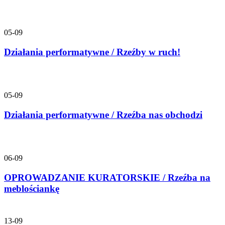
05-09
Działania performatywne / Rzeźby w ruch!
05-09
Działania performatywne / Rzeźba nas obchodzi
06-09
OPROWADZANIE KURATORSKIE / Rzeźba na
meblościankę
13-09