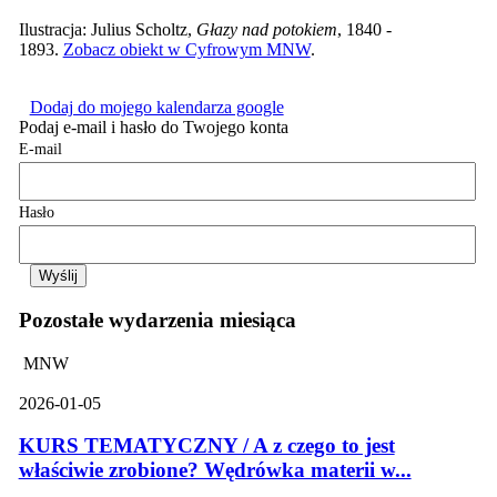
Ilustracja: Julius Scholtz,
Głazy nad potokiem
, 1840 -
1893.
Zobacz obiekt w Cyfrowym MNW
.
Dodaj do mojego kalendarza google
Podaj e-mail i hasło do Twojego konta
E-mail
Hasło
Pozostałe wydarzenia miesiąca
MNW
2026-01-05
KURS TEMATYCZNY / A z czego to jest
właściwie zrobione? Wędrówka materii w...