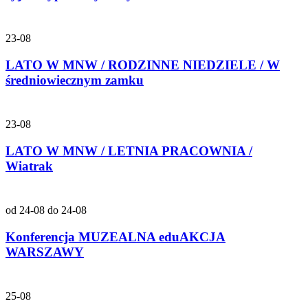
23-08
LATO W MNW / RODZINNE NIEDZIELE / W
średniowiecznym zamku
23-08
LATO W MNW / LETNIA PRACOWNIA /
Wiatrak
od 24-08 do 24-08
Konferencja MUZEALNA eduAKCJA
WARSZAWY
25-08