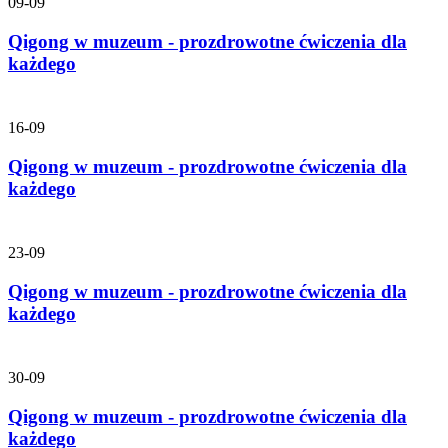
09-09
Qigong w muzeum - prozdrowotne ćwiczenia dla
każdego
16-09
Qigong w muzeum - prozdrowotne ćwiczenia dla
każdego
23-09
Qigong w muzeum - prozdrowotne ćwiczenia dla
każdego
30-09
Qigong w muzeum - prozdrowotne ćwiczenia dla
każdego