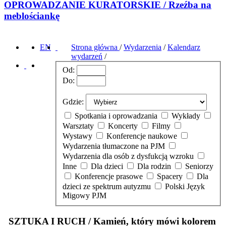
OPROWADZANIE KURATORSKIE / Rzeźba na
meblościankę
EN
Strona główna
/
Wydarzenia
/
Kalendarz
wydarzeń
/
Od:
Do:
Gdzie:
Spotkania i oprowadzania
Wykłady
Warsztaty
Koncerty
Filmy
Wystawy
Konferencje naukowe
Wydarzenia tłumaczone na PJM
Wydarzenia dla osób z dysfukcją wzroku
Inne
Dla dzieci
Dla rodzin
Seniorzy
Konferencje prasowe
Spacery
Dla
dzieci ze spektrum autyzmu
Polski Język
Migowy PJM
SZTUKA I RUCH / Kamień, który mówi kolorem