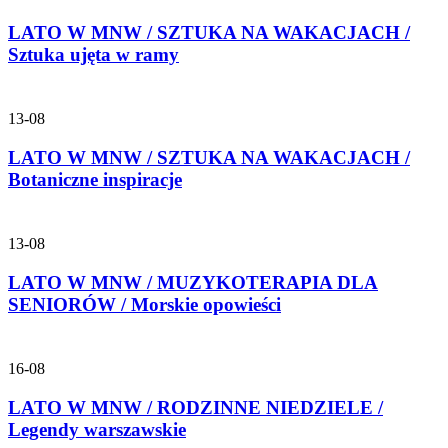
LATO W MNW / SZTUKA NA WAKACJACH /
Sztuka ujęta w ramy
13-08
LATO W MNW / SZTUKA NA WAKACJACH /
Botaniczne inspiracje
13-08
LATO W MNW / MUZYKOTERAPIA DLA
SENIORÓW / Morskie opowieści
16-08
LATO W MNW / RODZINNE NIEDZIELE /
Legendy warszawskie