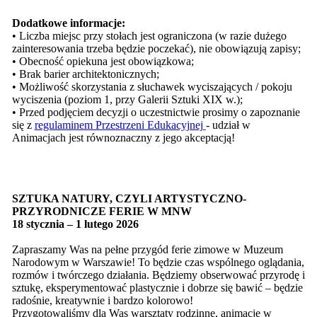
Dodatkowe informacje:
• Liczba miejsc przy stołach jest ograniczona (w razie dużego
zainteresowania trzeba będzie poczekać), nie obowiązują zapisy;
• Obecność opiekuna jest obowiązkowa;
• Brak barier architektonicznych;
• Możliwość skorzystania z słuchawek wyciszających / pokoju
wyciszenia (poziom 1, przy Galerii Sztuki XIX w.);
• Przed podjęciem decyzji o uczestnictwie prosimy o zapoznanie
się z
regulaminem Przestrzeni Edukacyjnej
- udział w
Animacjach jest równoznaczny z jego akceptacją!
SZTUKA NATURY, CZYLI ARTYSTYCZNO-
PRZYRODNICZE FERIE W MNW
18 stycznia – 1 lutego 2026
Zapraszamy Was na pełne przygód ferie zimowe w Muzeum
Narodowym w Warszawie! To będzie czas wspólnego oglądania,
rozmów i twórczego działania. Będziemy obserwować przyrodę i
sztukę, eksperymentować plastycznie i dobrze się bawić – będzie
radośnie, kreatywnie i bardzo kolorowo!
Przygotowaliśmy dla Was warsztaty rodzinne, animacje w