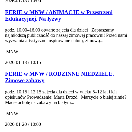
2026-01-18 / 10:00
FERIE w MNW / ANIMACJE w Przestrzeni
Edukacyjnej. Na łyżwy
godz. 10.00–16.00 otwarte zajęcia dla dzieci Zapraszamy
najmłodszą publiczność do naszej zimowej pracowni! Przed nami
wyzwania artystyczne inspirowane naturą, zimową...
MNW
2026-01-18 / 10:15
FERIE w MNW / RODZINNE NIEDZIELE.
Zimowe zabawy
godz. 10.15 i 12.15 zajęcia dla dzieci w wieku 5–12 lat i ich
opiekunów Prowadzenie: Marta Drozd Marzycie o białej zimie?
Macie ochotę na zabawy na białym...
MNW
2026-01-20 / 10:00