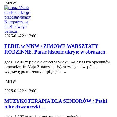
MNW
2026-01-22 / 12:00
FERIE w MNW / ZIMOWE WARSZTATY
RODZINNE. Ptasie historie ukryte w obrazach
godz. 12.00 zajęcia dla dzieci w wieku 5–12 lat i ich opiekunów
prowadzenie: Maja Żurawska Wyruszymy na wspólną
wyprawę po muzeum, tropiąc ptaki...
MNW
2026-01-22 / 12:00
MUZYKOTERAPIA DLA SENIORÓW / Ptaki
niby dzwoneczki …
godz. 12.00 warsztaty muzyczne dla seniorów