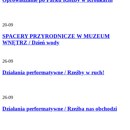
20-09
SPACERY PRZYRODNICZE W MUZEUM
WNĘTRZ / Dzień wody
26-09
Działania performatywne / Rzeźby w ruch!
26-09
Działania performatywne / Rzeźba nas obchodzi