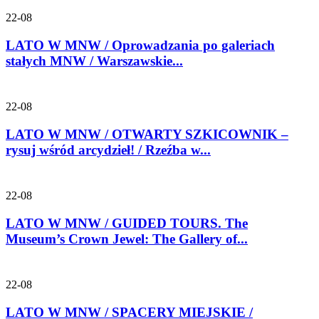
22-08
LATO W MNW / Oprowadzania po galeriach
stałych MNW / Warszawskie...
22-08
LATO W MNW / OTWARTY SZKICOWNIK –
rysuj wśród arcydzieł! / Rzeźba w...
22-08
LATO W MNW / GUIDED TOURS. The
Museum’s Crown Jewel: The Gallery of...
22-08
LATO W MNW / SPACERY MIEJSKIE /