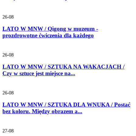
26-08
LATO W MNW / Qigong w muzeum -
prozdrowotne ćwiczenia dla każdego
26-08
LATO W MNW / SZTUKA NA WAKACJACH /
Czy w sztuce jest miejsce na...
26-08
LATO W MNW / SZTUKA DLA WNUKA / Postać
bez koloru. Między obrazem a...
27-08