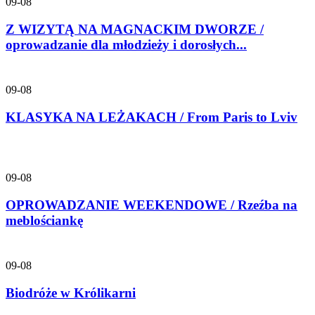
09-08
Z WIZYTĄ NA MAGNACKIM DWORZE /
oprowadzanie dla młodzieży i dorosłych...
09-08
KLASYKA NA LEŻAKACH / From Paris to Lviv
09-08
OPROWADZANIE WEEKENDOWE / Rzeźba na
meblościankę
09-08
Biodróże w Królikarni