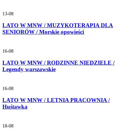
13-08
LATO W MNW / MUZYKOTERAPIA DLA
SENIORÓW / Morskie opowieści
16-08
LATO W MNW / RODZINNE NIEDZIELE /
Legendy warszawskie
16-08
LATO W MNW / LETNIA PRACOWNIA /
Huśtawka
18-08