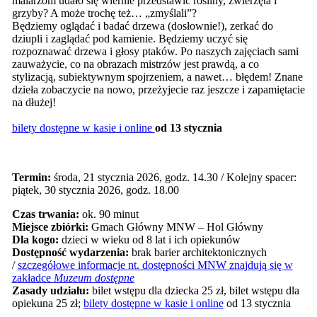
malarzom udało się wiernie przedstawić rośliny, zwierzęta i
grzyby? A może trochę też… „zmyślali”?
Będziemy oglądać i badać drzewa (dosłownie!), zerkać do
dziupli i zaglądać pod kamienie. Będziemy uczyć się
rozpoznawać drzewa i głosy ptaków. Po naszych zajęciach sami
zauważycie, co na obrazach mistrzów jest prawdą, a co
stylizacją, subiektywnym spojrzeniem, a nawet… błędem! Znane
dzieła zobaczycie na nowo, przeżyjecie raz jeszcze i zapamiętacie
na dłużej!
bilety dostępne w kasie i online
od 13 stycznia
Termin:
środa, 21 stycznia 2026, godz. 14.30 / Kolejny spacer:
piątek, 30 stycznia 2026, godz. 18.00
Czas trwania:
ok. 90 minut
Miejsce zbiórki:
Gmach Główny MNW – Hol Główny
Dla kogo:
dzieci w wieku od 8 lat i ich opiekunów
Dostępność wydarzenia:
brak barier architektonicznych
/
szczegółowe informacje nt. dostępności MNW znajdują się w
zakładce
Muzeum dostępne
Zasady udziału:
bilet wstępu dla dziecka 25 zł, bilet wstępu dla
opiekuna 25 zł;
bilety dostępne w kasie i online
od 13 stycznia