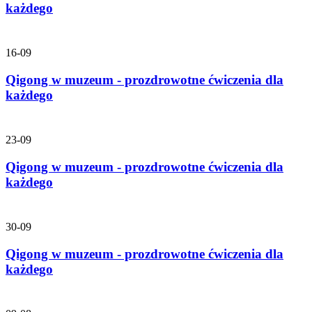
każdego
16-09
Qigong w muzeum - prozdrowotne ćwiczenia dla
każdego
23-09
Qigong w muzeum - prozdrowotne ćwiczenia dla
każdego
30-09
Qigong w muzeum - prozdrowotne ćwiczenia dla
każdego