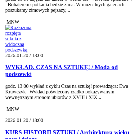
Bohaterem spotkania będzie zima. W muzealnych galeriach
poszukamy zimowych pejzaży,...
MNW
2026-01-20 / 13:00
WYKŁAD. CZAS NA SZTUKĘ! / Moda od
podszewki
godz. 13.00 wykład z cyklu Czas na sztukę! prowadząca: Ewa
Krawczyk Wykład poświęcony rzadko pokazywanym
wewnętrznym stronom ubiorów z XVIII i XIX...
MNW
2026-01-20 / 18:00
KURS HISTORII SZTUKI / Architektura wieku