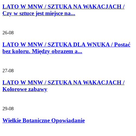
LATO W MNW / SZTUKA NA WAKACJACH /
Czy w sztuce jest miejsce na...
26-08
LATO W MNW / SZTUKA DLA WNUKA / Postać
bez koloru. Między obrazem a...
27-08
LATO W MNW / SZTUKA NA WAKACJACH /
Kolorowe zabawy
29-08
Wielkie Botaniczne Opowiadanie