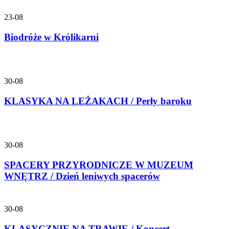
23-08
Biodróże w Królikarni
30-08
KLASYKA NA LEŻAKACH / Perły baroku
30-08
SPACERY PRZYRODNICZE W MUZEUM
WNĘTRZ / Dzień leniwych spacerów
30-08
KLASYCZNIE NA TRAWIE / Koncert