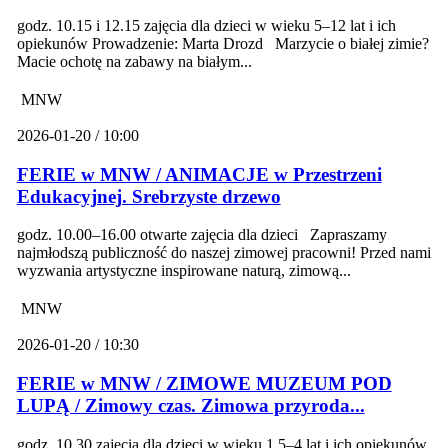
godz. 10.15 i 12.15 zajęcia dla dzieci w wieku 5–12 lat i ich
opiekunów Prowadzenie: Marta Drozd Marzycie o białej zimie?
Macie ochotę na zabawy na białym...
MNW
2026-01-20 / 10:00
FERIE w MNW / ANIMACJE w Przestrzeni
Edukacyjnej. Srebrzyste drzewo
godz. 10.00–16.00 otwarte zajęcia dla dzieci Zapraszamy
najmłodszą publiczność do naszej zimowej pracowni! Przed nami
wyzwania artystyczne inspirowane naturą, zimową...
MNW
2026-01-20 / 10:30
FERIE w MNW / ZIMOWE MUZEUM POD
LUPĄ / Zimowy czas. Zimowa przyroda...
godz. 10.30 zajęcia dla dzieci w wieku 1,5–4 lat i ich opiekunów