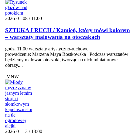
2026-01-08 / 11:00
SZTUKA I RUCH / Kamień, który mówi kolorem
– warsztaty malowania na otoczakach
godz. 11.00 warsztaty artystyczno-ruchowe
prowadzenie: Marzena Maya Rostkowska Podczas warsztatów
będziemy malować otoczaki, tworząc na nich miniaturowe
obrazy,...
MNW
2026-01-13 / 13:00