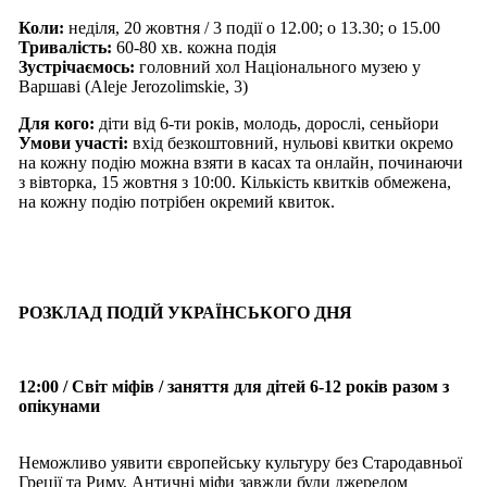
Коли:
неділя, 20 жовтня / 3 події o 12.00; o 13.30; o 15.00
Тривалість:
60-80 хв. кожна подія
Зустрічаємось:
головний хол Національного музею у
Варшаві (Aleje Jerozolimskie, 3)
Для кого:
діти від 6-ти років, молодь, дорослі, сеньйори
Умови участі:
вхід безкоштовний, нульові квитки окремо
на кожну подію можна взяти в касах та онлайн, починаючи
з вівторка, 15 жовтня з 10:00. Кількість квитків обмежена,
на кожну подію потрібен окремий квиток.
РОЗКЛАД ПОДІЙ УКРАЇНСЬКОГО ДНЯ
12:00 / Світ міфів / заняття для дітей 6-12 років разом з
опікунами
Неможливо уявити європейську культуру без Стародавньої
Греції та Риму. Античні міфи завжди були джерелом