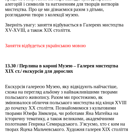
алегорій і символів та натхненням для творців витворів
мистецтва. Про це ми дізнаємося разом з дітьми,
розглядаючи твори з колекції музею.
Зверніть увагу: заняття відбувається в Галереях мистецтва
XV-XVIII, а також ХІХ століття.
Заняття відбудеться українською мовою
13.30 /
Перлина в короні Музею – Галерея мистецтва
ХІХ ст./ екскурсія для дорослих
Екскурсія галереєю Музею, яку відвідують найчастіше,
схожа на перегляд альбому з найважливішими творами
польського живопису. Разом ми простежимо, як
змінювалося обличчя польського мистецтва від кінця XVIII
до початку XX століття. Познайомимося з культовими
творами Юзефа Зіммлера, чи роботами Яна Матейка на
історичну тематику, а також великими, академічними
полотнами Генрика Семирадського. З’ясуємо, хто є ким на
творах Яцека Мальчевського. Художня галерея XIX століття