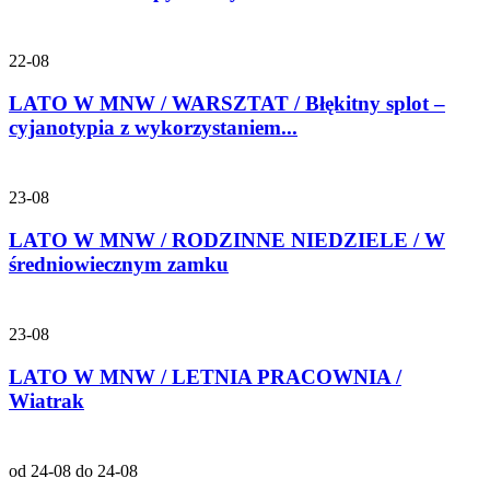
22-08
LATO W MNW / WARSZTAT / Błękitny splot –
cyjanotypia z wykorzystaniem...
23-08
LATO W MNW / RODZINNE NIEDZIELE / W
średniowiecznym zamku
23-08
LATO W MNW / LETNIA PRACOWNIA /
Wiatrak
od 24-08 do 24-08