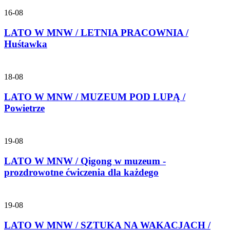
16-08
LATO W MNW / LETNIA PRACOWNIA /
Huśtawka
18-08
LATO W MNW / MUZEUM POD LUPĄ /
Powietrze
19-08
LATO W MNW / Qigong w muzeum -
prozdrowotne ćwiczenia dla każdego
19-08
LATO W MNW / SZTUKA NA WAKACJACH /