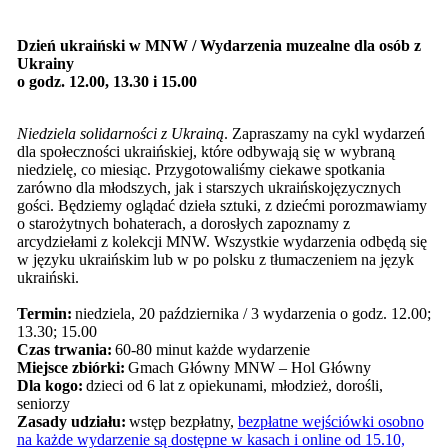
Dzień ukraiński w MNW / Wydarzenia muzealne dla osób z
Ukrainy
o godz. 12.00, 13.30 і 15.00
Niedziela solidarności z Ukrainą
. Zapraszamy na cykl wydarzeń
dla społeczności ukraińskiej, które odbywają się w wybraną
niedzielę, co miesiąc. Przygotowaliśmy ciekawe spotkania
zarówno dla młodszych, jak i starszych ukraińskojęzycznych
gości. Będziemy oglądać dzieła sztuki, z dziećmi porozmawiamy
o starożytnych bohaterach, a dorosłych zapoznamy z
arcydziełami z kolekcji MNW. Wszystkie wydarzenia odbędą się
w języku ukraińskim lub w po polsku z tłumaczeniem na język
ukraiński.
Termin:
niedziela, 20 października / 3 wydarzenia o godz. 12.00;
13.30; 15.00
Czas trwania:
60-80 minut każde wydarzenie
Miejsce zbiórki:
Gmach Główny MNW – Hol Główny
Dla kogo:
dzieci od 6 lat z opiekunami, młodzież, dorośli,
seniorzy
Zasady udziału:
wstęp bezpłatny,
bezpłatne wejściówki osobno
na każde wydarzenie są dostępne w kasach i online od 15.10,