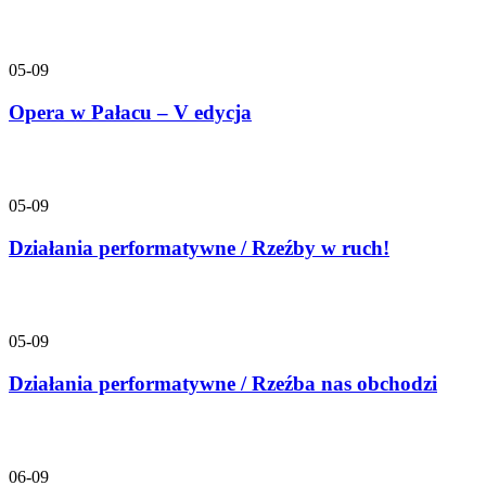
05-09
Opera w Pałacu – V edycja
05-09
Działania performatywne / Rzeźby w ruch!
05-09
Działania performatywne / Rzeźba nas obchodzi
06-09