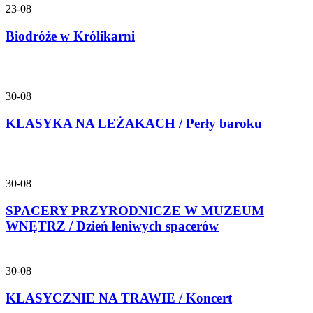
23-08
Biodróże w Królikarni
30-08
KLASYKA NA LEŻAKACH / Perły baroku
30-08
SPACERY PRZYRODNICZE W MUZEUM
WNĘTRZ / Dzień leniwych spacerów
30-08
KLASYCZNIE NA TRAWIE / Koncert