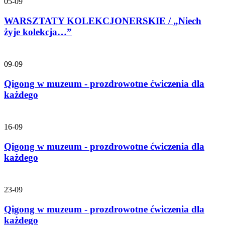
05-09
WARSZTATY KOLEKCJONERSKIE / „Niech
żyje kolekcja…”
09-09
Qigong w muzeum - prozdrowotne ćwiczenia dla
każdego
16-09
Qigong w muzeum - prozdrowotne ćwiczenia dla
każdego
23-09
Qigong w muzeum - prozdrowotne ćwiczenia dla
każdego