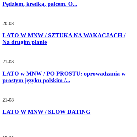
Pędzlem, kredką, palcem. O...
20-08
LATO W MNW / SZTUKA NA WAKACJACH /
Na drugim planie
21-08
LATO w MNW / PO PROSTU: oprowadzania w
prostym języku polskim /...
21-08
LATO W MNW / SLOW DATING