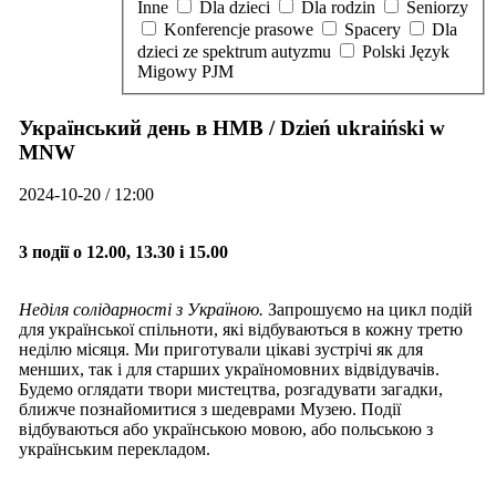
Inne
Dla dzieci
Dla rodzin
Seniorzy
Konferencje prasowe
Spacery
Dla
dzieci ze spektrum autyzmu
Polski Język
Migowy PJM
Український день в НМВ / Dzień ukraiński w
MNW
2024-10-20 / 12:00
3 події o 12.00, 13.30 i 15.00
Неділя солідарності з Україною.
Запрошуємо на цикл подій
для української спільноти, які відбуваються в кожну третю
неділю місяця. Ми приготували цікаві зустрічі як для
менших, так і для старших україномовних відвідувачів.
Будемо оглядати твори мистецтва, розгадувати загадки,
ближче познайомитися з шедеврами Музею. Події
відбуваються або українською мовою, або польською з
українським перекладом.