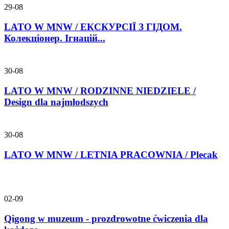
29-08
LATO W MNW / ЕКСКУРСІЇ З ГІДОМ.
Колекціонер. Ігнацій...
30-08
LATO W MNW / RODZINNE NIEDZIELE /
Design dla najmłodszych
30-08
LATO W MNW / LETNIA PRACOWNIA / Plecak
02-09
Qigong w muzeum - prozdrowotne ćwiczenia dla