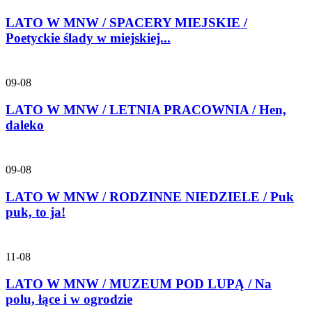
LATO W MNW / SPACERY MIEJSKIE /
Poetyckie ślady w miejskiej...
09-08
LATO W MNW / LETNIA PRACOWNIA / Hen,
daleko
09-08
LATO W MNW / RODZINNE NIEDZIELE / Puk
puk, to ja!
11-08
LATO W MNW / MUZEUM POD LUPĄ / Na
polu, łące i w ogrodzie