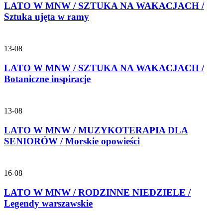
LATO W MNW / SZTUKA NA WAKACJACH /
Sztuka ujęta w ramy
13-08
LATO W MNW / SZTUKA NA WAKACJACH /
Botaniczne inspiracje
13-08
LATO W MNW / MUZYKOTERAPIA DLA
SENIORÓW / Morskie opowieści
16-08
LATO W MNW / RODZINNE NIEDZIELE /
Legendy warszawskie