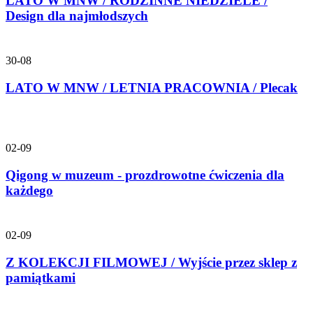
LATO W MNW / RODZINNE NIEDZIELE /
Design dla najmłodszych
30-08
LATO W MNW / LETNIA PRACOWNIA / Plecak
02-09
Qigong w muzeum - prozdrowotne ćwiczenia dla
każdego
02-09
Z KOLEKCJI FILMOWEJ / Wyjście przez sklep z
pamiątkami