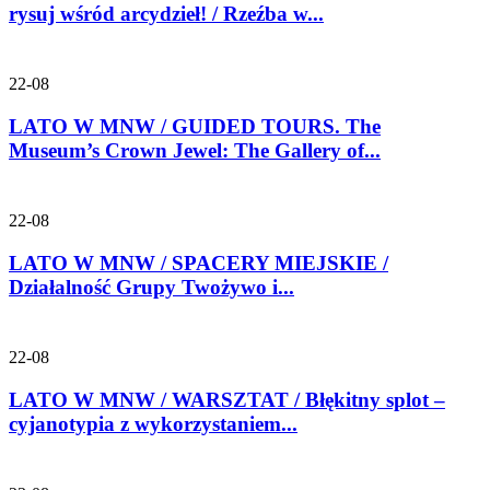
rysuj wśród arcydzieł! / Rzeźba w...
22-08
LATO W MNW / GUIDED TOURS. The
Museum’s Crown Jewel: The Gallery of...
22-08
LATO W MNW / SPACERY MIEJSKIE /
Działalność Grupy Twożywo i...
22-08
LATO W MNW / WARSZTAT / Błękitny splot –
cyjanotypia z wykorzystaniem...