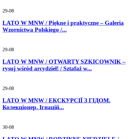
29-08
LATO W MNW / Piękne i praktyczne – Galeria
Wzornictwa Polskiego /...
29-08
LATO W MNW / OTWARTY SZKICOWNIK –
rysuj wśród arcydzieł! / Sztafaż w...
29-08
LATO W MNW / ЕКСКУРСІЇ З ГІДОМ.
Колекціонер. Ігнацій...
30-08