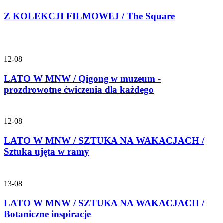
Z KOLEKCJI FILMOWEJ / The Square
12-08
LATO W MNW / Qigong w muzeum -
prozdrowotne ćwiczenia dla każdego
12-08
LATO W MNW / SZTUKA NA WAKACJACH /
Sztuka ujęta w ramy
13-08
LATO W MNW / SZTUKA NA WAKACJACH /
Botaniczne inspiracje