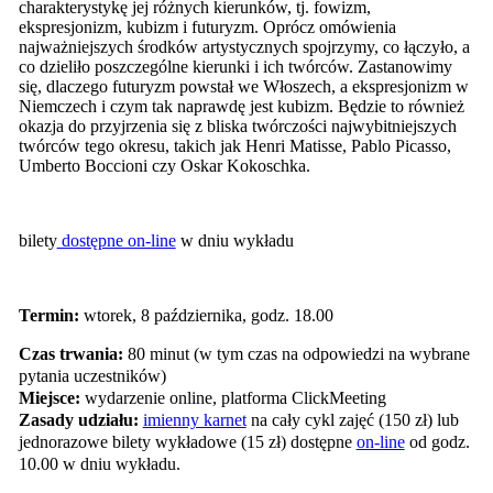
charakterystykę jej różnych kierunków, tj. fowizm,
ekspresjonizm, kubizm i futuryzm. Oprócz omówienia
najważniejszych środków artystycznych spojrzymy, co łączyło, a
co dzieliło poszczególne kierunki i ich twórców. Zastanowimy
się, dlaczego futuryzm powstał we Włoszech, a ekspresjonizm w
Niemczech i czym tak naprawdę jest kubizm. Będzie to również
okazja do przyjrzenia się z bliska twórczości najwybitniejszych
twórców tego okresu, takich jak Henri Matisse, Pablo Picasso,
Umberto Boccioni czy Oskar Kokoschka.
bilety
dostępne on-line
w dniu wykładu
Termin:
wtorek, 8 października, godz. 18.00
Czas trwania:
80 minut (w tym czas na odpowiedzi na wybrane
pytania uczestników)
Miejsce:
wydarzenie online, platforma ClickMeeting
Zasady udziału:
imienny karnet
na cały cykl zajęć (150 zł) lub
jednorazowe bilety wykładowe (15 zł) dostępne
on-line
od godz.
10.00 w dniu wykładu.