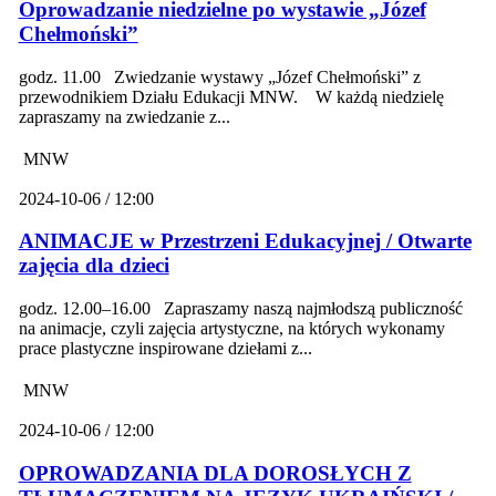
Oprowadzanie niedzielne po wystawie „Józef
Chełmoński”
godz. 11.00 Zwiedzanie wystawy „Józef Chełmoński” z
przewodnikiem Działu Edukacji MNW. W każdą niedzielę
zapraszamy na zwiedzanie z...
MNW
2024-10-06 / 12:00
ANIMACJE w Przestrzeni Edukacyjnej / Otwarte
zajęcia dla dzieci
godz. 12.00–16.00 Zapraszamy naszą najmłodszą publiczność
na animacje, czyli zajęcia artystyczne, na których wykonamy
prace plastyczne inspirowane dziełami z...
MNW
2024-10-06 / 12:00
OPROWADZANIA DLA DOROSŁYCH Z