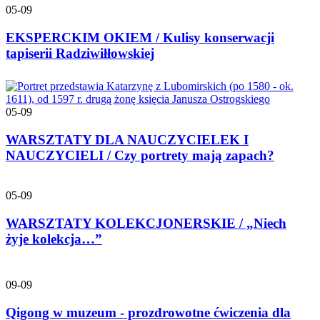
05-09
EKSPERCKIM OKIEM / Kulisy konserwacji
tapiserii Radziwiłłowskiej
05-09
WARSZTATY DLA NAUCZYCIELEK I
NAUCZYCIELI / Czy portrety mają zapach?
05-09
WARSZTATY KOLEKCJONERSKIE / „Niech
żyje kolekcja…”
09-09
Qigong w muzeum - prozdrowotne ćwiczenia dla