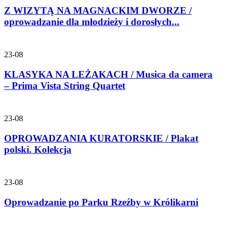
Z WIZYTĄ NA MAGNACKIM DWORZE /
oprowadzanie dla młodzieży i dorosłych...
23-08
KLASYKA NA LEŻAKACH / Musica da camera
– Prima Vista String Quartet
23-08
OPROWADZANIA KURATORSKIE / Plakat
polski. Kolekcja
23-08
Oprowadzanie po Parku Rzeźby w Królikarni