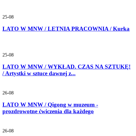
25-08
LATO W MNW / LETNIA PRACOWNIA / Kurka
25-08
LATO W MNW / WYKŁAD. CZAS NA SZTUKĘ!
/ Artystki w sztuce dawnej z...
26-08
LATO W MNW / Qigong w muzeum -
prozdrowotne ćwiczenia dla każdego
26-08