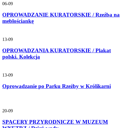
06-09
OPROWADZANIE KURATORSKIE / Rzeźba na
meblościankę
13-09
OPROWADZANIA KURATORSKIE / Plakat
polski. Kolekcja
13-09
Oprowadzanie po Parku Rzeźby w Królikarni
20-09
SPACERY PRZYRODNICZE W MUZEUM