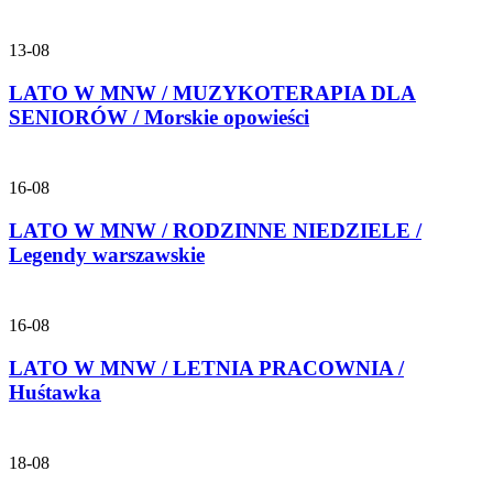
13-08
LATO W MNW / MUZYKOTERAPIA DLA
SENIORÓW / Morskie opowieści
16-08
LATO W MNW / RODZINNE NIEDZIELE /
Legendy warszawskie
16-08
LATO W MNW / LETNIA PRACOWNIA /
Huśtawka
18-08