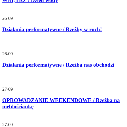
WNĘTRZ / Dzień wody
26-09
Działania performatywne / Rzeźby w ruch!
26-09
Działania performatywne / Rzeźba nas obchodzi
27-09
OPROWADZANIE WEEKENDOWE / Rzeźba na
meblościankę
27-09