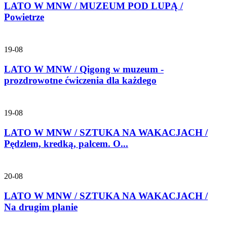
LATO W MNW / MUZEUM POD LUPĄ /
Powietrze
19-08
LATO W MNW / Qigong w muzeum -
prozdrowotne ćwiczenia dla każdego
19-08
LATO W MNW / SZTUKA NA WAKACJACH /
Pędzlem, kredką, palcem. O...
20-08
LATO W MNW / SZTUKA NA WAKACJACH /
Na drugim planie