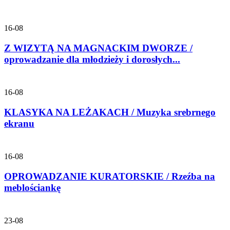
16-08
Z WIZYTĄ NA MAGNACKIM DWORZE /
oprowadzanie dla młodzieży i dorosłych...
16-08
KLASYKA NA LEŻAKACH / Muzyka srebrnego
ekranu
16-08
OPROWADZANIE KURATORSKIE / Rzeźba na
meblościankę
23-08