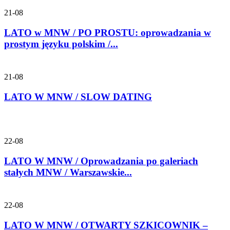
21-08
LATO w MNW / PO PROSTU: oprowadzania w
prostym języku polskim /...
21-08
LATO W MNW / SLOW DATING
22-08
LATO W MNW / Oprowadzania po galeriach
stałych MNW / Warszawskie...
22-08
LATO W MNW / OTWARTY SZKICOWNIK –