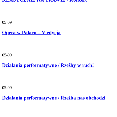
05-09
Opera w Pałacu – V edycja
05-09
Działania performatywne / Rzeźby w ruch!
05-09
Działania performatywne / Rzeźba nas obchodzi