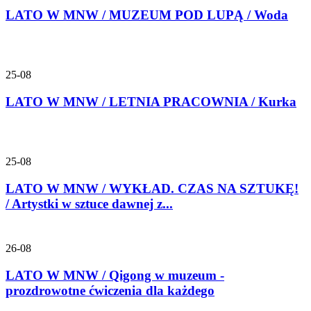
LATO W MNW / MUZEUM POD LUPĄ / Woda
25-08
LATO W MNW / LETNIA PRACOWNIA / Kurka
25-08
LATO W MNW / WYKŁAD. CZAS NA SZTUKĘ!
/ Artystki w sztuce dawnej z...
26-08
LATO W MNW / Qigong w muzeum -
prozdrowotne ćwiczenia dla każdego