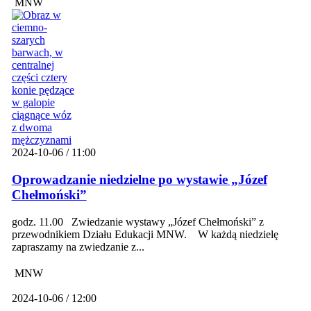
MNW
2024-10-06 / 11:00
Oprowadzanie niedzielne po wystawie „Józef
Chełmoński”
godz. 11.00 Zwiedzanie wystawy „Józef Chełmoński” z
przewodnikiem Działu Edukacji MNW. W każdą niedzielę
zapraszamy na zwiedzanie z...
MNW
2024-10-06 / 12:00