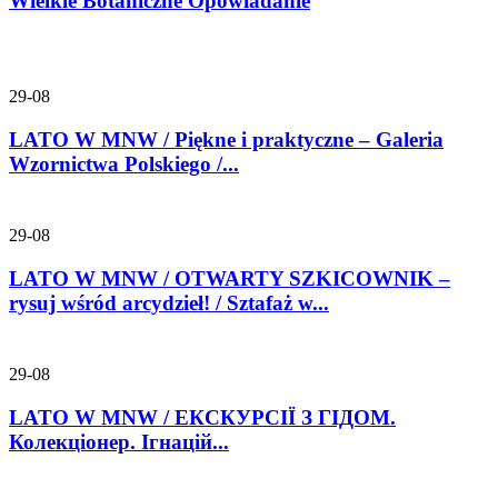
Wielkie Botaniczne Opowiadanie
29-08
LATO W MNW / Piękne i praktyczne – Galeria
Wzornictwa Polskiego /...
29-08
LATO W MNW / OTWARTY SZKICOWNIK –
rysuj wśród arcydzieł! / Sztafaż w...
29-08
LATO W MNW / ЕКСКУРСІЇ З ГІДОМ.
Колекціонер. Ігнацій...