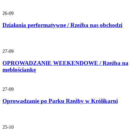
26-09
Działania performatywne / Rzeźba nas obchodzi
27-09
OPROWADZANIE WEEKENDOWE / Rzeźba na
meblościankę
27-09
Oprowadzanie po Parku Rzeźby w Królikarni
25-10