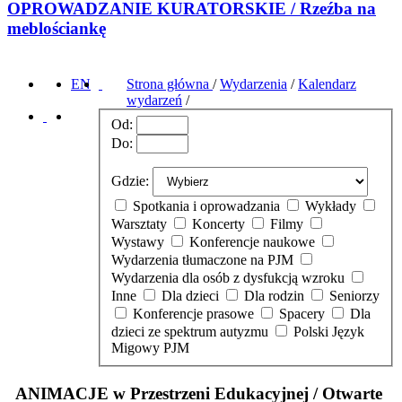
OPROWADZANIE KURATORSKIE / Rzeźba na
meblościankę
EN
Strona główna
/
Wydarzenia
/
Kalendarz
wydarzeń
/
Od:
Do:
Gdzie:
Spotkania i oprowadzania
Wykłady
Warsztaty
Koncerty
Filmy
Wystawy
Konferencje naukowe
Wydarzenia tłumaczone na PJM
Wydarzenia dla osób z dysfukcją wzroku
Inne
Dla dzieci
Dla rodzin
Seniorzy
Konferencje prasowe
Spacery
Dla
dzieci ze spektrum autyzmu
Polski Język
Migowy PJM
ANIMACJE w Przestrzeni Edukacyjnej / Otwarte