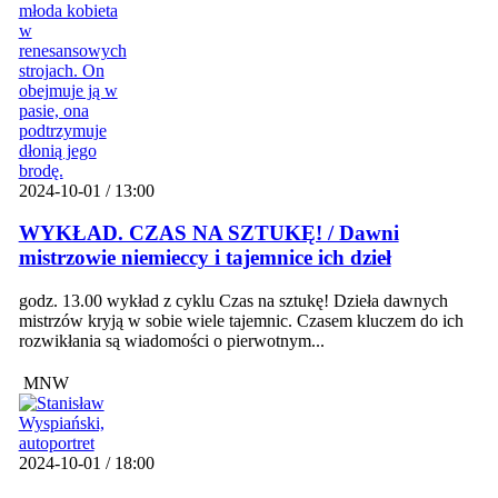
2024-10-01 / 13:00
WYKŁAD. CZAS NA SZTUKĘ! / Dawni
mistrzowie niemieccy i tajemnice ich dzieł
godz. 13.00 wykład z cyklu Czas na sztukę! Dzieła dawnych
mistrzów kryją w sobie wiele tajemnic. Czasem kluczem do ich
rozwikłania są wiadomości o pierwotnym...
MNW
2024-10-01 / 18:00