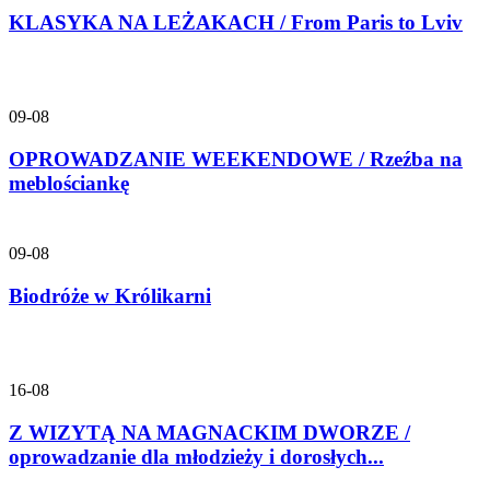
KLASYKA NA LEŻAKACH / From Paris to Lviv
09-08
OPROWADZANIE WEEKENDOWE / Rzeźba na
meblościankę
09-08
Biodróże w Królikarni
16-08
Z WIZYTĄ NA MAGNACKIM DWORZE /
oprowadzanie dla młodzieży i dorosłych...