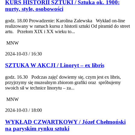
KURS HISTORII SZTUKI / Sztuka ok. 1900:
nurty, style, osobowości
godz. 18.00 Prowadzenie: Karolina Zalewska Wykład on-line
realizowany w ramach kursu z historii sztuki Od piramid do street
artu. Przełom XIX i XX wieku to...
MNW
2024-10-03 / 16:30
SZTUKA W AKCJI / Linoryt – ex libris
godz. 16.30 Podczas zajęć dowiemy się, czym jest ex libris,
przyjrzymy się muzealnym zbiorom grafiki oraz spróbujemy
swoich sił w technice linorytu – za...
MNW
2024-10-03 / 18:00
WYKŁAD CZWARTKOWY / Józef Chełmoński
na paryskim rynku sztuki