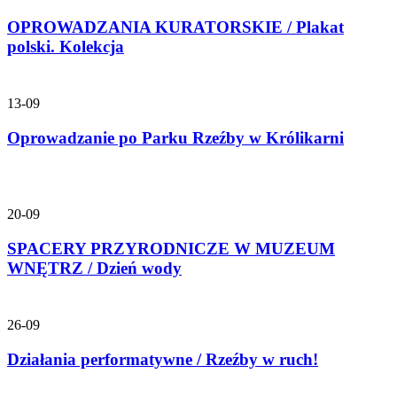
OPROWADZANIA KURATORSKIE / Plakat
polski. Kolekcja
13-09
Oprowadzanie po Parku Rzeźby w Królikarni
20-09
SPACERY PRZYRODNICZE W MUZEUM
WNĘTRZ / Dzień wody
26-09
Działania performatywne / Rzeźby w ruch!