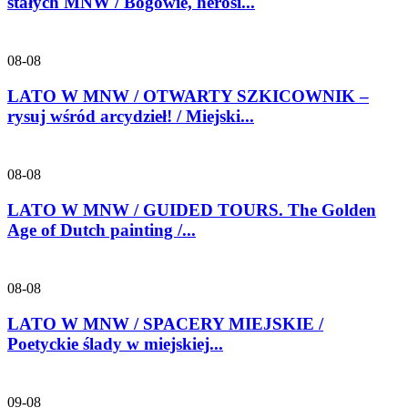
stałych MNW / Bogowie, herosi...
08-08
LATO W MNW / OTWARTY SZKICOWNIK –
rysuj wśród arcydzieł! / Miejski...
08-08
LATO W MNW / GUIDED TOURS. The Golden
Age of Dutch painting /...
08-08
LATO W MNW / SPACERY MIEJSKIE /
Poetyckie ślady w miejskiej...
09-08