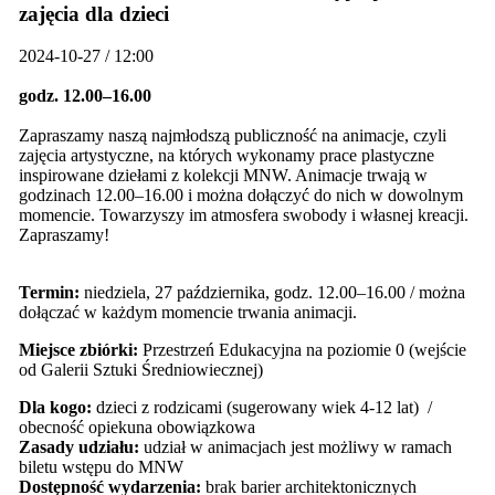
zajęcia dla dzieci
2024-10-27 / 12:00
godz. 12.00–16.00
Zapraszamy naszą najmłodszą publiczność na animacje, czyli
zajęcia artystyczne, na których wykonamy prace plastyczne
inspirowane dziełami z kolekcji MNW. Animacje trwają w
godzinach 12.00–16.00 i można dołączyć do nich w dowolnym
momencie. Towarzyszy im atmosfera swobody i własnej kreacji.
Zapraszamy!
Termin:
niedziela, 27 października,
godz. 12.00–16.00 / można
dołączać w każdym momencie trwania animacji.
Miejsce zbiórki:
Przestrzeń Edukacyjna na poziomie 0 (wejście
od Galerii Sztuki Średniowiecznej)
Dla kogo:
dzieci z rodzicami (sugerowany wiek 4-12 lat) /
obecność opiekuna obowiązkowa
Zasady udziału:
udział w animacjach jest możliwy w ramach
biletu wstępu do MNW
Dostępność wydarzenia:
brak barier architektonicznych