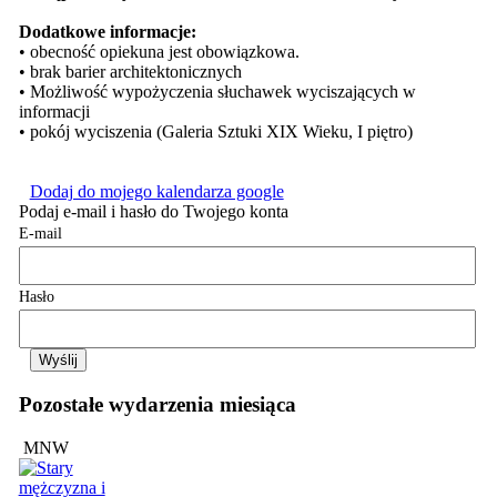
Dodatkowe informacje:
• obecność opiekuna jest obowiązkowa.
• brak barier architektonicznych
• Możliwość wypożyczenia słuchawek wyciszających w
informacji
• pokój wyciszenia (Galeria Sztuki XIX Wieku, I piętro)
Dodaj do mojego kalendarza google
Podaj e-mail i hasło do Twojego konta
E-mail
Hasło
Pozostałe wydarzenia miesiąca
MNW