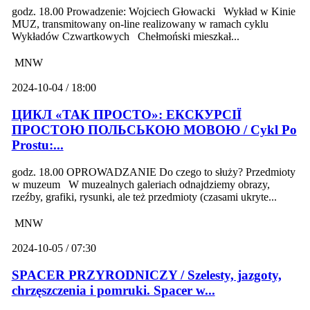
godz. 18.00 Prowadzenie: Wojciech Głowacki Wykład w Kinie
MUZ, transmitowany on-line realizowany w ramach cyklu
Wykładów Czwartkowych Chełmoński mieszkał...
MNW
2024-10-04 / 18:00
ЦИКЛ «ТАК ПРОСТО»: ЕКСКУРСІЇ
ПРОСТОЮ ПОЛЬСЬКОЮ МОВОЮ / Cykl Po
Prostu:...
godz. 18.00 OPROWADZANIE Do czego to służy? Przedmioty
w muzeum W muzealnych galeriach odnajdziemy obrazy,
rzeźby, grafiki, rysunki, ale też przedmioty (czasami ukryte...
MNW
2024-10-05 / 07:30
SPACER PRZYRODNICZY / Szelesty, jazgoty,
chrzęszczenia i pomruki. Spacer w...