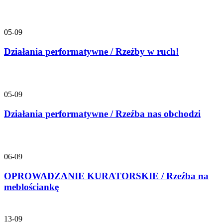
05-09
Działania performatywne / Rzeźby w ruch!
05-09
Działania performatywne / Rzeźba nas obchodzi
06-09
OPROWADZANIE KURATORSKIE / Rzeźba na
meblościankę
13-09