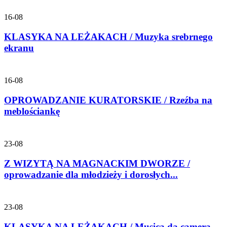
16-08
KLASYKA NA LEŻAKACH / Muzyka srebrnego
ekranu
16-08
OPROWADZANIE KURATORSKIE / Rzeźba na
meblościankę
23-08
Z WIZYTĄ NA MAGNACKIM DWORZE /
oprowadzanie dla młodzieży i dorosłych...
23-08
KLASYKA NA LEŻAKACH / Musica da camera