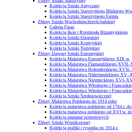
Zbiory Sztuki Starożytnej
Kolekcja Sztuki Antycznej
Kolekcja Sztuki Starożytnego Bliskiego W
Kolekcja Sztuki Starożytnego Egiptu
Zbiory Sztuki Wschodniochrześcijańskiej
Galeria Faras
Kolekcja Ikon i Rzemiosła Bizantyjskiego
Kolekcja Sztuki Etiopskiej
Kolekcja Sztuki Koptyjskiej
Kolekcja Sztuki Nubijskiej
Zbiory Dawnej Sztuki Europejskiej
Kolekcja Malarstwa Europejskiego XIX w.
Kolekcja Malarstwa Flamandzkiego XVII–
Kolekcja Malarstwa Holenderskiego XVII–
Kolekcja Malarstwa Niderlandzkiego XV–
Kolekcja Malarstwa Niemieckiego XVI–XV
Kolekcja Malarstwa Włoskiego i Francusk
Kolekcja Malarstwa Włoskiego i Francusk
Kolekcja Sztuki Średniowiecznej
Zbiory Malarstwa Polskiego do 1914 roku
Kolekcja malarstwa polskiego od 1764 r. do
Kolekcja malarstwa polskiego od XVI w. do
Kolekcja miniatur portretowych
Zbiory Sztuki Współczesnej
Kolekcja grafiki i rysunku po 1914 r.