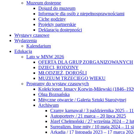
Muzeum dostępne
Dojazd do muzeum
Informacje dla osób z niepełnosprawnościami
Ciche godziny
Projekty partnerskie
Deklaracja dostępności
Wystawy czasowe
Wydarzenia
Kalendarium
Edukacja
Lato w MNW 2026
OFERTA DLA GRUP ZORGANIZOWANYCH
DZIECI, RODZINY
MŁODZIEŻ, DOROŚLI
MUZEUM TRZECIEGO WIEKU
Programy do wystaw czasowych
Kolekcjoner. Ignacy Korwin-Milewski (1846–192
Olga Boznańska
Mityczne otwarcie / Galeria Sztuki Starożytnej
Archiwum
Czarny karnawał / 3 października 2025 – 11
Autoportrety / 21 marca – 20 lipca 2025
Józef Chełmoński / 27 września 2024 – 2 lu
Surrealizm. Inne mity / 10 maja 2024 – 11 s
Arkadia / 17 listopada 2023 – 17 marca 202