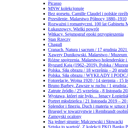
Picasso
MNW kolekcjonuje
Bez gorsetu. Camille Claudel i polskie rzeź
Przesilenie. Malarstwo Północy 1880–1910
Rozważni i romantyczni. 100 lat Gabinetu
Łukaszowcy. Wielki powrót
Witkacy. Sejsmograf epoki przyspieszenia
Stan Rzeczy
Chagall
Cranach. Natura i sacrum / 17 grudnia 2021
Xawery Dunikowski. Malarstwo / Muzeum 
Różne spojrzenia. Malarstwo holenderskie i
Ryszard Kaja (1962–2019). Polska / Muze
Polska. Siła obrazu / 18 września – 20 grud
Polska. Siła obrazu / WYKŁADY I POD
Fotorelacje. Wojna 1920 / 14 sierpnia - 15 l
Bruno Barbey. Zawsze w ruchu / 1 grudnia
Zatrute źródło / 25 września - 8 listopada 2
Wystawa, której nie było… Ignacy Łopieńs
Portret młodzieńca / 21 listopada 2019 – 20
Splendor i finezja. Duch i materia w sztuce 
Bruegel w towarzystwie i Rembrandt osobiś
Zamoyski ocalony
Na jednej strunie: Malczewski i Słowacki
Sztuka to wartość. Z kolekcji PKO Banku P