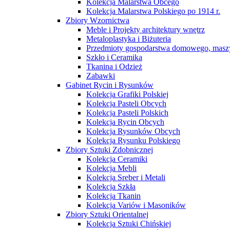
Kolekcja Malarstwa Obcego
Kolekcja Malarstwa Polskiego po 1914 r.
Zbiory Wzornictwa
Meble i Projekty architektury wnętrz
Metaloplastyka i Biżuteria
Przedmioty gospodarstwa domowego, maszy
Szkło i Ceramika
Tkanina i Odzież
Zabawki
Gabinet Rycin i Rysunków
Kolekcja Grafiki Polskiej
Kolekcja Pasteli Obcych
Kolekcja Pasteli Polskich
Kolekcja Rycin Obcych
Kolekcja Rysunków Obcych
Kolekcja Rysunku Polskiego
Zbiory Sztuki Zdobnicznej
Kolekcja Ceramiki
Kolekcja Mebli
Kolekcja Sreber i Metali
Kolekcja Szkła
Kolekcja Tkanin
Kolekcja Variów i Masoników
Zbiory Sztuki Orientalnej
Kolekcja Sztuki Chińskiej