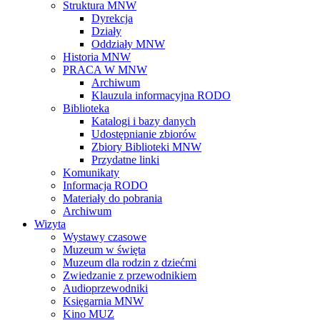
Struktura MNW
Dyrekcja
Działy
Oddziały MNW
Historia MNW
PRACA W MNW
Archiwum
Klauzula informacyjna RODO
Biblioteka
Katalogi i bazy danych
Udostępnianie zbiorów
Zbiory Biblioteki MNW
Przydatne linki
Komunikaty
Informacja RODO
Materiały do pobrania
Archiwum
Wizyta
Wystawy czasowe
Muzeum w święta
Muzeum dla rodzin z dziećmi
Zwiedzanie z przewodnikiem
Audioprzewodniki
Księgarnia MNW
Kino MUZ