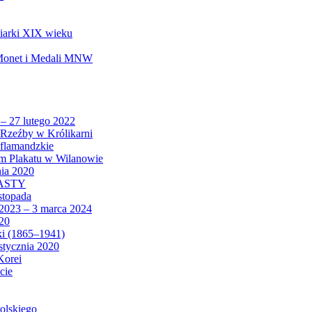
biarki XIX wieku
 Monet i Medali MNW
 – 27 lutego 2022
Rzeźby w Królikarni
 flamandzkie
um Plakatu w Wilanowie
nia 2020
CASTY
istopada
 2023 – 3 marca 2024
020
ki (1865–1941)
 stycznia 2020
Korei
cie
olskiego