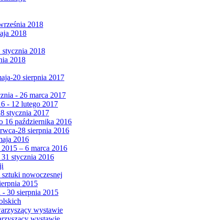
września 2018
maja 2018
1 stycznia 2018
nia 2018
maja-20 sierpnia 2017
cznia - 26 marca 2017
6 - 12 lutego 2017
 8 stycznia 2017
 16 października 2016
erwca-28 sierpnia 2016
maja 2016
da 2015 – 6 marca 2016
 31 stycznia 2016
ji
 sztuki nowoczesnej
ierpnia 2015
 - 30 sierpnia 2015
olskich
warzyszący wystawie
arzyszący wystawie