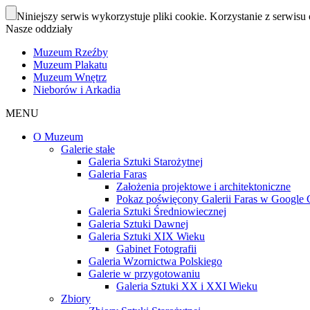
Niniejszy serwis wykorzystuje pliki cookie. Korzystanie z serwisu 
Nasze oddziały
Muzeum Rzeźby
Muzeum Plakatu
Muzeum Wnętrz
Nieborów i Arkadia
MENU
O Muzeum
Galerie stałe
Galeria Sztuki Starożytnej
Galeria Faras
Założenia projektowe i architektoniczne
Pokaz poświęcony Galerii Faras w Google Cu
Galeria Sztuki Średniowiecznej
Galeria Sztuki Dawnej
Galeria Sztuki XIX Wieku
Gabinet Fotografii
Galeria Wzornictwa Polskiego
Galerie w przygotowaniu
Galeria Sztuki XX i XXI Wieku
Zbiory