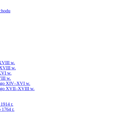
schodu
XVIII w.
XVIII w.
XVI w.
III w.
iego XIV–XVI w.
iego XVII–XVIII w.
 1914 r.
 1764 r.