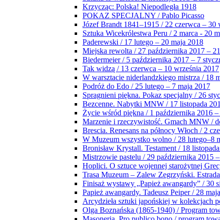
Krzycząc: Polska! Niepodległa 1918
POKAZ SPECJALNY / Pablo Picasso
Józef Brandt 1841–1915 / 22 czerwca – 30 
Sztuka Wicekrólestwa Peru / 2 marca - 20 
Paderewski / 17 lutego – 20 maja 2018
Miejska rewolta / 27 października 2017 – 2
Biedermeier / 5 października 2017 – 7 stycz
Tak widzą / 13 czerwca – 10 września 2017
W warsztacie niderlandzkiego mistrza / 18 
Podróż do Edo / 25 lutego – 7 maja 2017
Spragnieni piękna. Pokaz specjalny / 26 sty
Bezcenne. Nabytki MNW / 17 listopada 201
Życie wśród piękna / 1 października 2016 –
Marzenie i rzeczywistość. Gmach MNW / do
Brescia. Renesans na północy Włoch / 2 cz
W Muzeum wszystko wolno / 28 lutego–8 
Bronisław Krystall. Testament / 18 listopa
Mistrzowie pastelu / 29 października 2015 –
Hoplici. O sztuce wojennej starożytnej Grec
Trasa Muzeum – Zalew Zegrzyński. Estrada
Finisaż wystawy „Papież awangardy” / 30 s
Papież awangardy. Tadeusz Peiper / 28 maja
Arcydzieła sztuki japońskiej w kolekcjach p
Olga Boznańska (1865-1940) / Program to
Masoneria. Pro publico bono / program tow