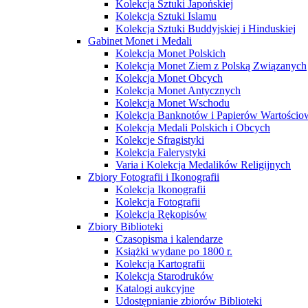
Kolekcja Sztuki Japońskiej
Kolekcja Sztuki Islamu
Kolekcja Sztuki Buddyjskiej i Hinduskiej
Gabinet Monet i Medali
Kolekcja Monet Polskich
Kolekcja Monet Ziem z Polską Związanych
Kolekcja Monet Obcych
Kolekcja Monet Antycznych
Kolekcja Monet Wschodu
Kolekcja Banknotów i Papierów Wartości
Kolekcja Medali Polskich i Obcych
Kolekcje Sfragistyki
Kolekcja Falerystyki
Varia i Kolekcja Medalików Religijnych
Zbiory Fotografii i Ikonografii
Kolekcja Ikonografii
Kolekcja Fotografii
Kolekcja Rękopisów
Zbiory Biblioteki
Czasopisma i kalendarze
Książki wydane po 1800 r.
Kolekcja Kartografii
Kolekcja Starodruków
Katalogi aukcyjne
Udostępnianie zbiorów Biblioteki