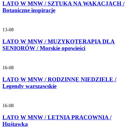
LATO W MNW / SZTUKA NA WAKACJACH /
Botaniczne inspiracje
13-08
LATO W MNW / MUZYKOTERAPIA DLA
SENIORÓW / Morskie opowieści
16-08
LATO W MNW / RODZINNE NIEDZIELE /
Legendy warszawskie
16-08
LATO W MNW / LETNIA PRACOWNIA /
Huśtawka