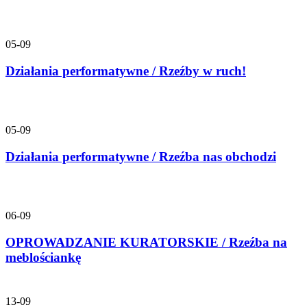
05-09
Działania performatywne / Rzeźby w ruch!
05-09
Działania performatywne / Rzeźba nas obchodzi
06-09
OPROWADZANIE KURATORSKIE / Rzeźba na
meblościankę
13-09