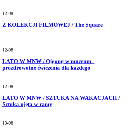
12-08
Z KOLEKCJI FILMOWEJ / The Square
12-08
LATO W MNW / Qigong w muzeum -
prozdrowotne ćwiczenia dla każdego
12-08
LATO W MNW / SZTUKA NA WAKACJACH /
Sztuka ujęta w ramy
13-08