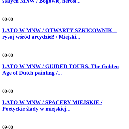
stałych MNW / Bogowie, herosi...
08-08
LATO W MNW / OTWARTY SZKICOWNIK –
rysuj wśród arcydzieł! / Miejski...
08-08
LATO W MNW / GUIDED TOURS. The Golden
Age of Dutch painting /...
08-08
LATO W MNW / SPACERY MIEJSKIE /
Poetyckie ślady w miejskiej...
09-08