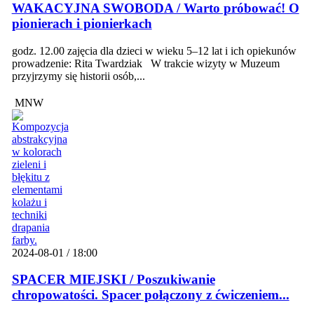
WAKACYJNA SWOBODA / Warto próbować! O
pionierach i pionierkach
godz. 12.00 zajęcia dla dzieci w wieku 5–12 lat i ich opiekunów
prowadzenie: Rita Twardziak W trakcie wizyty w Muzeum
przyjrzymy się historii osób,...
MNW
2024-08-01 / 18:00
SPACER MIEJSKI / Poszukiwanie
chropowatości. Spacer połączony z ćwiczeniem...