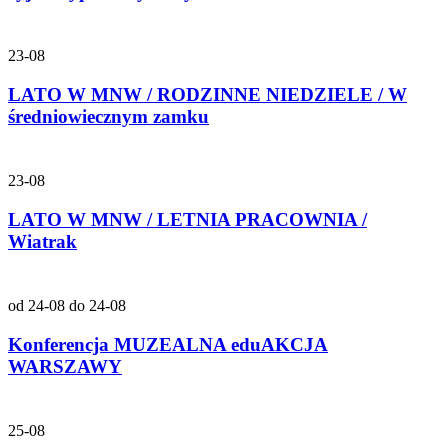
23-08
LATO W MNW / RODZINNE NIEDZIELE / W
średniowiecznym zamku
23-08
LATO W MNW / LETNIA PRACOWNIA /
Wiatrak
od 24-08 do 24-08
Konferencja MUZEALNA eduAKCJA
WARSZAWY
25-08