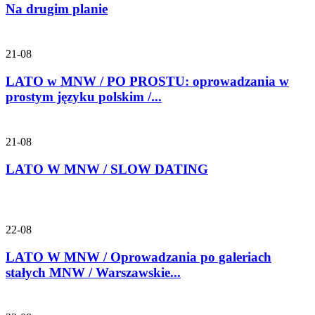
Na drugim planie
21-08
LATO w MNW / PO PROSTU: oprowadzania w
prostym języku polskim /...
21-08
LATO W MNW / SLOW DATING
22-08
LATO W MNW / Oprowadzania po galeriach
stałych MNW / Warszawskie...