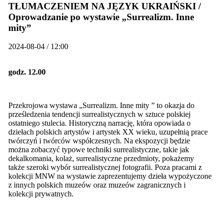
TŁUMACZENIEM NA JĘZYK UKRAIŃSKI /
Oprowadzanie po wystawie „Surrealizm. Inne
mity”
2024-08-04 / 12:00
godz. 12.00
Przekrojowa wystawa „Surrealizm. Inne mity ” to okazja do
prześledzenia tendencji surrealistycznych w sztuce polskiej
ostatniego stulecia. Historyczną narrację, która opowiada o
dziełach polskich artystów i artystek XX wieku, uzupełnią prace
twórczyń i twórców współczesnych. Na ekspozycji będzie
można zobaczyć typowe techniki surrealistyczne, takie jak
dekalkomania, kolaż, surrealistyczne przedmioty, pokażemy
także szeroki wybór surrealistycznej fotografii. Poza pracami z
kolekcji MNW na wystawie zaprezentujemy dzieła wypożyczone
z innych polskich muzeów oraz muzeów zagranicznych i
kolekcji prywatnych.