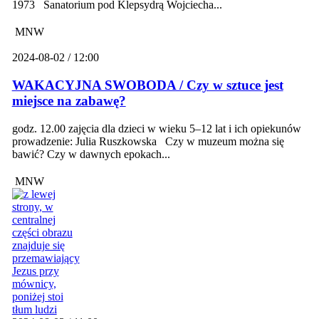
1973 Sanatorium pod Klepsydrą Wojciecha...
MNW
2024-08-02 / 12:00
WAKACYJNA SWOBODA / Czy w sztuce jest
miejsce na zabawę?
godz. 12.00 zajęcia dla dzieci w wieku 5–12 lat i ich opiekunów
prowadzenie: Julia Ruszkowska Czy w muzeum można się
bawić? Czy w dawnych epokach...
MNW