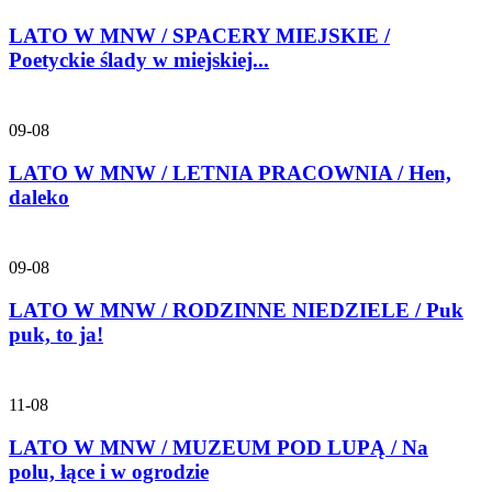
LATO W MNW / SPACERY MIEJSKIE /
Poetyckie ślady w miejskiej...
09-08
LATO W MNW / LETNIA PRACOWNIA / Hen,
daleko
09-08
LATO W MNW / RODZINNE NIEDZIELE / Puk
puk, to ja!
11-08
LATO W MNW / MUZEUM POD LUPĄ / Na
polu, łące i w ogrodzie