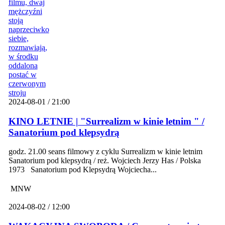
2024-08-01 / 21:00
KINO LETNIE | "Surrealizm w kinie letnim " /
Sanatorium pod klepsydrą
godz. 21.00 seans filmowy z cyklu Surrealizm w kinie letnim
Sanatorium pod klepsydrą / reż. Wojciech Jerzy Has / Polska
1973 Sanatorium pod Klepsydrą Wojciecha...
MNW
2024-08-02 / 12:00