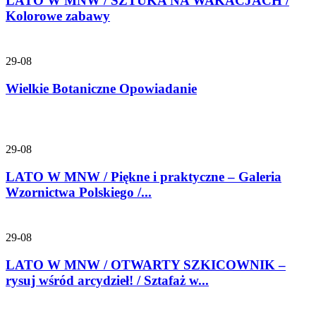
LATO W MNW / SZTUKA NA WAKACJACH /
Kolorowe zabawy
29-08
Wielkie Botaniczne Opowiadanie
29-08
LATO W MNW / Piękne i praktyczne – Galeria
Wzornictwa Polskiego /...
29-08
LATO W MNW / OTWARTY SZKICOWNIK –
rysuj wśród arcydzieł! / Sztafaż w...