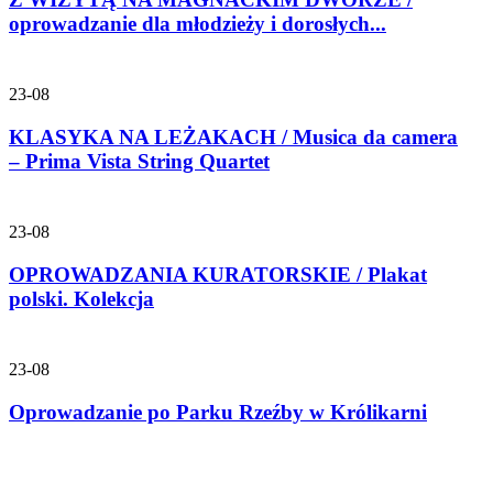
oprowadzanie dla młodzieży i dorosłych...
23-08
KLASYKA NA LEŻAKACH / Musica da camera
– Prima Vista String Quartet
23-08
OPROWADZANIA KURATORSKIE / Plakat
polski. Kolekcja
23-08
Oprowadzanie po Parku Rzeźby w Królikarni