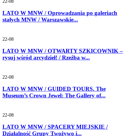
22-08
LATO W MNW / Oprowadzania po galeriach
stałych MNW / Warszawskie...
22-08
LATO W MNW / OTWARTY SZKICOWNIK –
rysuj wśród arcydzieł! / Rzeźba w...
22-08
LATO W MNW / GUIDED TOURS. The
Museum’s Crown Jewel: The Gallery of...
22-08
LATO W MNW / SPACERY MIEJSKIE /
Działalność Grupy Twożywo i...