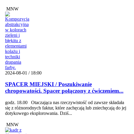
MNW
2024-08-01 / 18:00
SPACER MIEJSKI / Poszukiwanie
chropowatości. Spacer połączony z ćwiczeniem...
godz. 18.00 Otaczająca nas rzeczywistość od zawsze składała
się z różnorodnych faktur, które zachęcają lub zniechęcają do jej
dotykowego eksplorowania. Dziś...
MNW