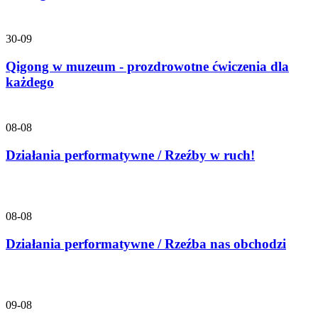
30-09
Qigong w muzeum - prozdrowotne ćwiczenia dla
każdego
08-08
Działania performatywne / Rzeźby w ruch!
08-08
Działania performatywne / Rzeźba nas obchodzi
09-08