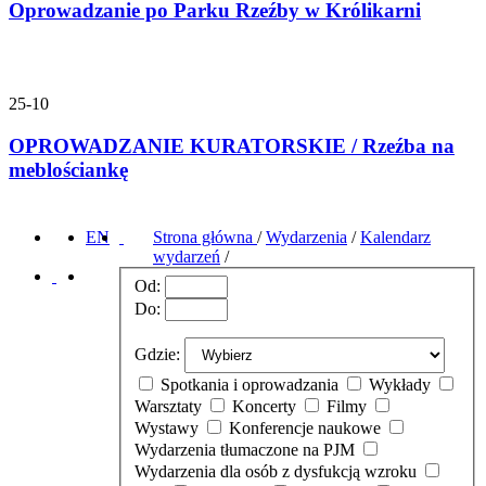
Oprowadzanie po Parku Rzeźby w Królikarni
25-10
OPROWADZANIE KURATORSKIE / Rzeźba na
meblościankę
EN
Strona główna
/
Wydarzenia
/
Kalendarz
wydarzeń
/
Od:
Do:
Gdzie:
Spotkania i oprowadzania
Wykłady
Warsztaty
Koncerty
Filmy
Wystawy
Konferencje naukowe
Wydarzenia tłumaczone na PJM
Wydarzenia dla osób z dysfukcją wzroku