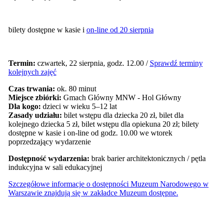
bilety dostępne w kasie i
on-line od 20 sierpnia
Termin:
czwartek, 22 sierpnia, godz. 12.00 /
Sprawdź terminy
kolejnych zajęć
Czas trwania:
ok. 80 minut
Miejsce zbiórki:
Gmach Główny MNW - Hol Główny
Dla kogo:
dzieci w wieku 5–12 lat
Zasady udziału:
bilet wstępu dla dziecka 20 zł, bilet dla
kolejnego dziecka 5 zł, bilet wstępu dla opiekuna 20 zł; bilety
dostępne w kasie i on-line od godz. 10.00 we wtorek
poprzedzający wydarzenie
Dostępność wydarzenia:
brak barier architektonicznych / pętla
indukcyjna w sali edukacyjnej
Szczegółowe informacje o dostępności Muzeum Narodowego w
Warszawie znajdują się w zakładce Muzeum dostępne.