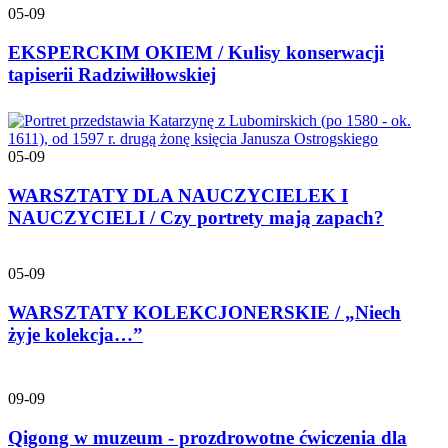
05-09
EKSPERCKIM OKIEM / Kulisy konserwacji
tapiserii Radziwiłłowskiej
05-09
WARSZTATY DLA NAUCZYCIELEK I
NAUCZYCIELI / Czy portrety mają zapach?
05-09
WARSZTATY KOLEKCJONERSKIE / „Niech
żyje kolekcja…”
09-09
Qigong w muzeum - prozdrowotne ćwiczenia dla