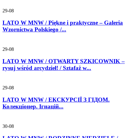
29-08
LATO W MNW / Piękne i praktyczne – Galeria
Wzornictwa Polskiego /...
29-08
LATO W MNW / OTWARTY SZKICOWNIK –
rysuj wśród arcydzieł! / Sztafaż w...
29-08
LATO W MNW / ЕКСКУРСІЇ З ГІДОМ.
Колекціонер. Ігнацій...
30-08