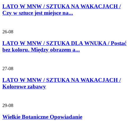
LATO W MNW / SZTUKA NA WAKACJACH /
Czy w sztuce jest miejsce na...
26-08
LATO W MNW / SZTUKA DLA WNUKA / Postać
bez koloru. Między obrazem a...
27-08
LATO W MNW / SZTUKA NA WAKACJACH /
Kolorowe zabawy
29-08
Wielkie Botaniczne Opowiadanie