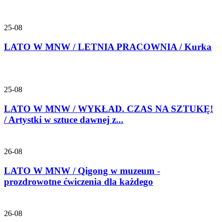
25-08
LATO W MNW / LETNIA PRACOWNIA / Kurka
25-08
LATO W MNW / WYKŁAD. CZAS NA SZTUKĘ!
/ Artystki w sztuce dawnej z...
26-08
LATO W MNW / Qigong w muzeum -
prozdrowotne ćwiczenia dla każdego
26-08