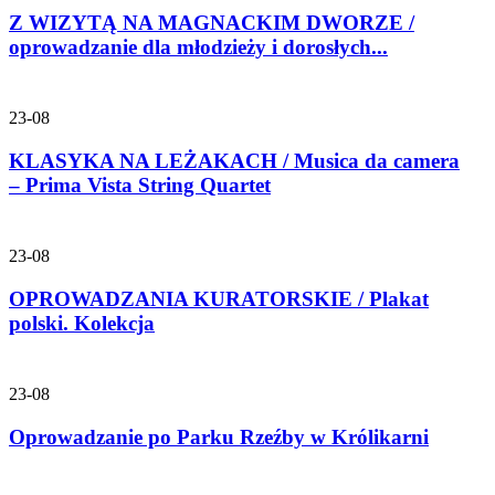
Z WIZYTĄ NA MAGNACKIM DWORZE /
oprowadzanie dla młodzieży i dorosłych...
23-08
KLASYKA NA LEŻAKACH / Musica da camera
– Prima Vista String Quartet
23-08
OPROWADZANIA KURATORSKIE / Plakat
polski. Kolekcja
23-08
Oprowadzanie po Parku Rzeźby w Królikarni