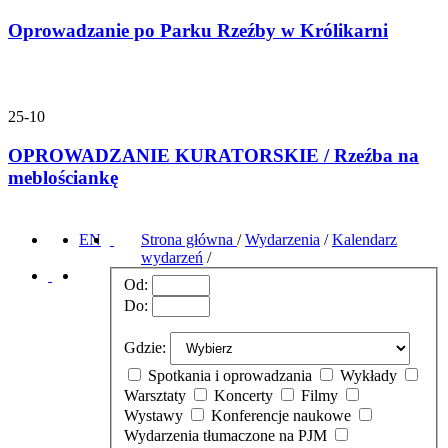
Oprowadzanie po Parku Rzeźby w Królikarni
25-10
OPROWADZANIE KURATORSKIE / Rzeźba na
meblościankę
EN
Strona główna
/
Wydarzenia
/
Kalendarz
wydarzeń
/
Od:
Do:
Gdzie:
Spotkania i oprowadzania
Wykłady
Warsztaty
Koncerty
Filmy
Wystawy
Konferencje naukowe
Wydarzenia tłumaczone na PJM