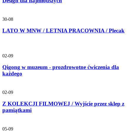
Design dla najmłodszych
30-08
LATO W MNW / LETNIA PRACOWNIA / Plecak
02-09
Qigong w muzeum - prozdrowotne ćwiczenia dla
każdego
02-09
Z KOLEKCJI FILMOWEJ / Wyjście przez sklep z
pamiątkami
05-09