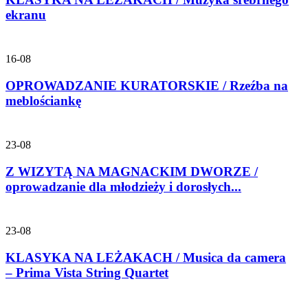
ekranu
16-08
OPROWADZANIE KURATORSKIE / Rzeźba na
meblościankę
23-08
Z WIZYTĄ NA MAGNACKIM DWORZE /
oprowadzanie dla młodzieży i dorosłych...
23-08
KLASYKA NA LEŻAKACH / Musica da camera
– Prima Vista String Quartet