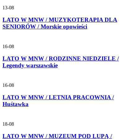
13-08
LATO W MNW / MUZYKOTERAPIA DLA
SENIORÓW / Morskie opowieści
16-08
LATO W MNW / RODZINNE NIEDZIELE /
Legendy warszawskie
16-08
LATO W MNW / LETNIA PRACOWNIA /
Huśtawka
18-08
LATO W MNW / MUZEUM POD LUPĄ /