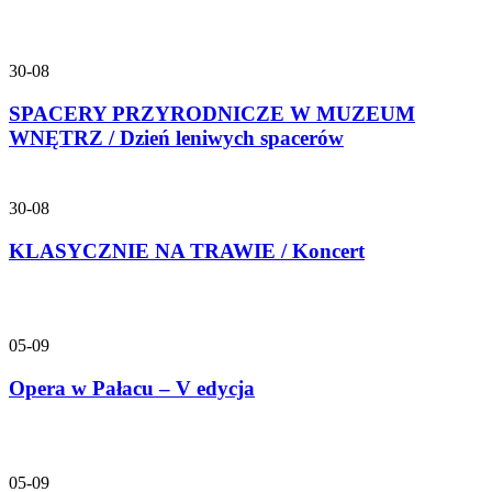
30-08
SPACERY PRZYRODNICZE W MUZEUM
WNĘTRZ / Dzień leniwych spacerów
30-08
KLASYCZNIE NA TRAWIE / Koncert
05-09
Opera w Pałacu – V edycja
05-09