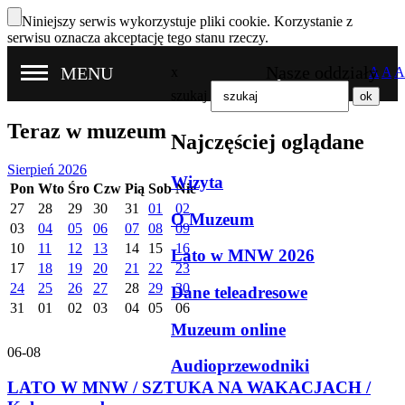
Niniejszy serwis wykorzystuje pliki cookie. Korzystanie z
serwisu oznacza akceptację tego stanu rzeczy.
Nasze oddziały
MENU
x
A
A
A
szukaj
Teraz w muzeum
Najczęściej oglądane
Sierpień 2026
Wizyta
Pon
Wto
Śro
Czw
Pią
Sob
Nie
27
28
29
30
31
01
02
O Muzeum
03
04
05
06
07
08
09
10
11
12
13
14
15
16
Lato w MNW 2026
17
18
19
20
21
22
23
24
25
26
27
28
29
30
Dane teleadresowe
31
01
02
03
04
05
06
Muzeum online
06-08
Audioprzewodniki
LATO W MNW / SZTUKA NA WAKACJACH /