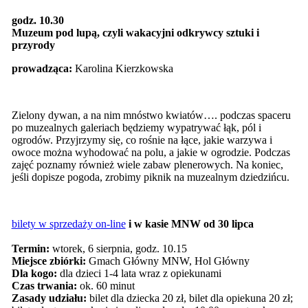
godz. 10.30
Muzeum pod lupą, czyli wakacyjni odkrywcy sztuki i
przyrody
prowadząca:
Karolina Kierzkowska
Zielony dywan, a na nim mnóstwo kwiatów…. podczas spaceru
po muzealnych galeriach będziemy wypatrywać łąk, pól i
ogrodów. Przyjrzymy się, co rośnie na łące, jakie warzywa i
owoce można wyhodować na polu, a jakie w ogrodzie. Podczas
zajęć poznamy również wiele zabaw plenerowych. Na koniec,
jeśli dopisze pogoda, zrobimy piknik na muzealnym dziedzińcu.
bilety w sprzedaży on-line
i w kasie MNW od 30 lipca
Termin:
wtorek, 6 sierpnia, godz. 10.15
Miejsce zbiórki:
Gmach Główny MNW, Hol Główny
Dla kogo:
dla dzieci 1-4 lata wraz z opiekunami
Czas trwania:
ok. 60 minut
Zasady udziału:
bilet dla dziecka 20 zł, bilet dla opiekuna 20 zł;