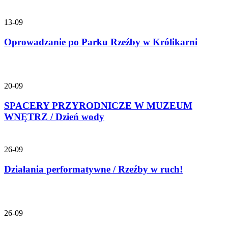
13-09
Oprowadzanie po Parku Rzeźby w Królikarni
20-09
SPACERY PRZYRODNICZE W MUZEUM
WNĘTRZ / Dzień wody
26-09
Działania performatywne / Rzeźby w ruch!
26-09