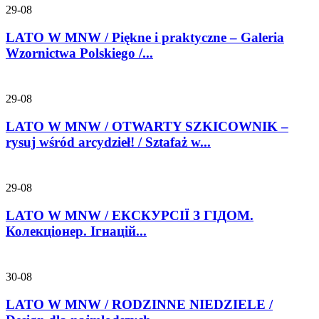
29-08
LATO W MNW / Piękne i praktyczne – Galeria
Wzornictwa Polskiego /...
29-08
LATO W MNW / OTWARTY SZKICOWNIK –
rysuj wśród arcydzieł! / Sztafaż w...
29-08
LATO W MNW / ЕКСКУРСІЇ З ГІДОМ.
Колекціонер. Ігнацій...
30-08
LATO W MNW / RODZINNE NIEDZIELE /