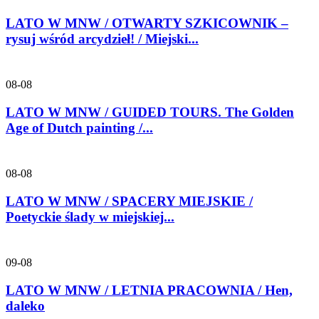
LATO W MNW / OTWARTY SZKICOWNIK –
rysuj wśród arcydzieł! / Miejski...
08-08
LATO W MNW / GUIDED TOURS. The Golden
Age of Dutch painting /...
08-08
LATO W MNW / SPACERY MIEJSKIE /
Poetyckie ślady w miejskiej...
09-08
LATO W MNW / LETNIA PRACOWNIA / Hen,
daleko