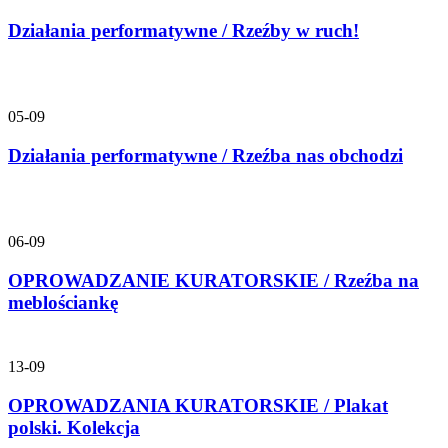
Działania performatywne / Rzeźby w ruch!
05-09
Działania performatywne / Rzeźba nas obchodzi
06-09
OPROWADZANIE KURATORSKIE / Rzeźba na
meblościankę
13-09
OPROWADZANIA KURATORSKIE / Plakat
polski. Kolekcja