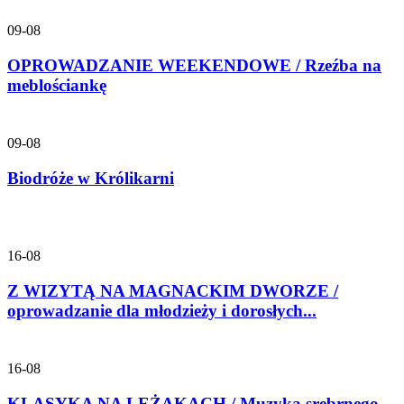
09-08
OPROWADZANIE WEEKENDOWE / Rzeźba na
meblościankę
09-08
Biodróże w Królikarni
16-08
Z WIZYTĄ NA MAGNACKIM DWORZE /
oprowadzanie dla młodzieży i dorosłych...
16-08
KLASYKA NA LEŻAKACH / Muzyka srebrnego