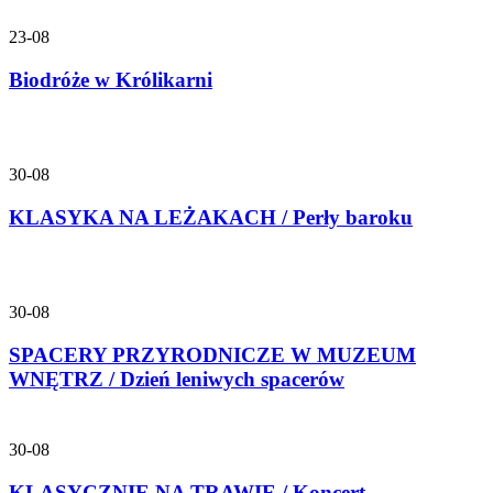
23-08
Biodróże w Królikarni
30-08
KLASYKA NA LEŻAKACH / Perły baroku
30-08
SPACERY PRZYRODNICZE W MUZEUM
WNĘTRZ / Dzień leniwych spacerów
30-08
KLASYCZNIE NA TRAWIE / Koncert