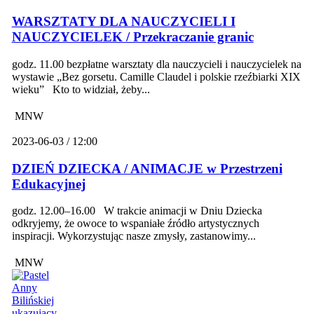
WARSZTATY DLA NAUCZYCIELI I
NAUCZYCIELEK / Przekraczanie granic
godz. 11.00 bezpłatne warsztaty dla nauczycieli i nauczycielek na
wystawie „Bez gorsetu. Camille Claudel i polskie rzeźbiarki XIX
wieku” Kto to widział, żeby...
MNW
2023-06-03 / 12:00
DZIEŃ DZIECKA / ANIMACJE w Przestrzeni
Edukacyjnej
godz. 12.00–16.00 W trakcie animacji w Dniu Dziecka
odkryjemy, że owoce to wspaniałe źródło artystycznych
inspiracji. Wykorzystując nasze zmysły, zastanowimy...
MNW