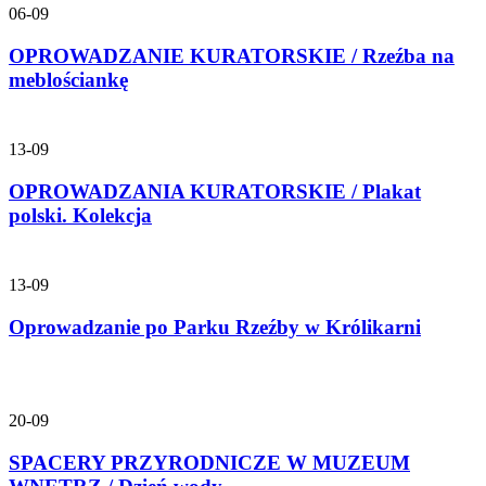
06-09
OPROWADZANIE KURATORSKIE / Rzeźba na
meblościankę
13-09
OPROWADZANIA KURATORSKIE / Plakat
polski. Kolekcja
13-09
Oprowadzanie po Parku Rzeźby w Królikarni
20-09
SPACERY PRZYRODNICZE W MUZEUM