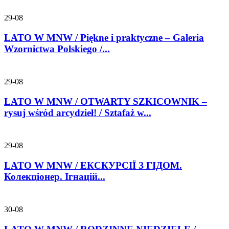
29-08
LATO W MNW / Piękne i praktyczne – Galeria
Wzornictwa Polskiego /...
29-08
LATO W MNW / OTWARTY SZKICOWNIK –
rysuj wśród arcydzieł! / Sztafaż w...
29-08
LATO W MNW / ЕКСКУРСІЇ З ГІДОМ.
Колекціонер. Ігнацій...
30-08