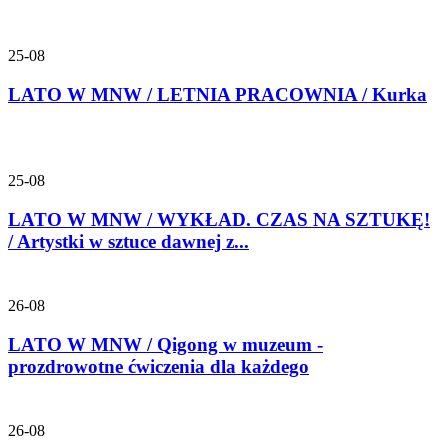
25-08
LATO W MNW / LETNIA PRACOWNIA / Kurka
25-08
LATO W MNW / WYKŁAD. CZAS NA SZTUKĘ!
/ Artystki w sztuce dawnej z...
26-08
LATO W MNW / Qigong w muzeum -
prozdrowotne ćwiczenia dla każdego
26-08