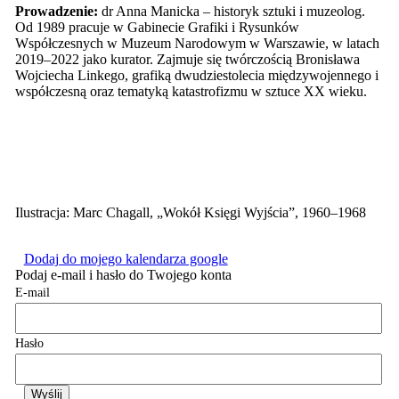
Prowadzenie:
dr Anna Manicka – historyk sztuki i muzeolog.
Od 1989 pracuje w Gabinecie Grafiki i Rysunków
Współczesnych w Muzeum Narodowym w Warszawie, w latach
2019–2022 jako kurator. Zajmuje się twórczością Bronisława
Wojciecha Linkego, grafiką dwudziestolecia międzywojennego i
współczesną oraz tematyką katastrofizmu w sztuce XX wieku.
Ilustracja: Marc Chagall, „Wokół Księgi Wyjścia”, 1960–1968
Dodaj do mojego kalendarza google
Podaj e-mail i hasło do Twojego konta
E-mail
Hasło