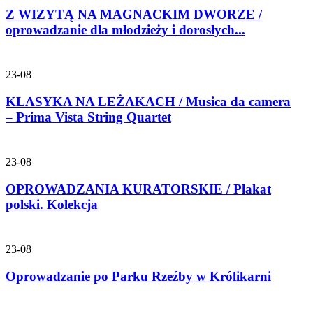
Z WIZYTĄ NA MAGNACKIM DWORZE /
oprowadzanie dla młodzieży i dorosłych...
23-08
KLASYKA NA LEŻAKACH / Musica da camera
– Prima Vista String Quartet
23-08
OPROWADZANIA KURATORSKIE / Plakat
polski. Kolekcja
23-08
Oprowadzanie po Parku Rzeźby w Królikarni