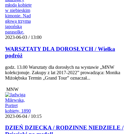
2023-06-03 / 13:00
WARSZTATY DLA DOROSŁYCH / Wielka
podróż
godz. 13.00 Warsztaty dla dorosłych na wystawie „MNW
kolekcjonuje. Zakupy z lat 2017-2022” prowadząca: Monika
Miżołębska Termin „Grand Tour” oznaczał...
MNW
2023-06-04 / 10:15
DZIEŃ DZIECKA / RODZINNE NIEDZIELE /