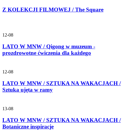
Z KOLEKCJI FILMOWEJ / The Square
12-08
LATO W MNW / Qigong w muzeum -
prozdrowotne ćwiczenia dla każdego
12-08
LATO W MNW / SZTUKA NA WAKACJACH /
Sztuka ujęta w ramy
13-08
LATO W MNW / SZTUKA NA WAKACJACH /
Botaniczne inspiracje