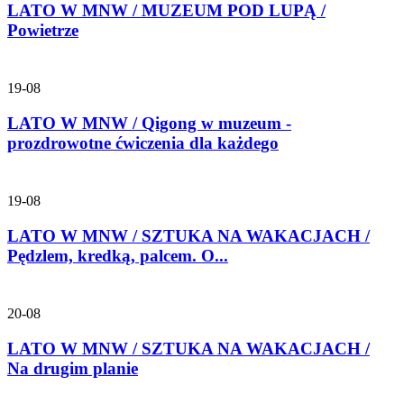
LATO W MNW / MUZEUM POD LUPĄ /
Powietrze
19-08
LATO W MNW / Qigong w muzeum -
prozdrowotne ćwiczenia dla każdego
19-08
LATO W MNW / SZTUKA NA WAKACJACH /
Pędzlem, kredką, palcem. O...
20-08
LATO W MNW / SZTUKA NA WAKACJACH /
Na drugim planie