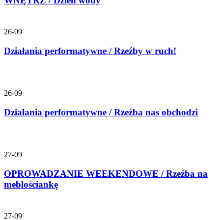
WNĘTRZ / Dzień wody
26-09
Działania performatywne / Rzeźby w ruch!
26-09
Działania performatywne / Rzeźba nas obchodzi
27-09
OPROWADZANIE WEEKENDOWE / Rzeźba na
meblościankę
27-09