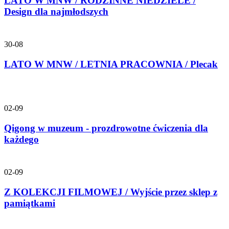
LATO W MNW / RODZINNE NIEDZIELE /
Design dla najmłodszych
30-08
LATO W MNW / LETNIA PRACOWNIA / Plecak
02-09
Qigong w muzeum - prozdrowotne ćwiczenia dla
każdego
02-09
Z KOLEKCJI FILMOWEJ / Wyjście przez sklep z
pamiątkami