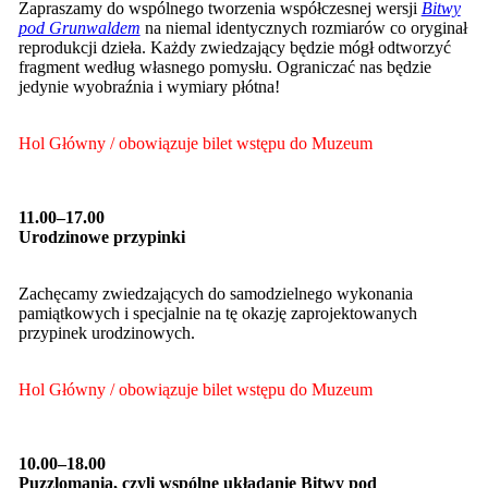
Zapraszamy do wspólnego tworzenia współczesnej wersji
Bitwy
pod Grunwaldem
na niemal identycznych rozmiarów co oryginał
reprodukcji dzieła. Każdy zwiedzający będzie mógł odtworzyć
fragment według własnego pomysłu. Ograniczać nas będzie
jedynie wyobraźnia i wymiary płótna!
Hol Główny / obowiązuje bilet wstępu do Muzeum
11.00–17.00
Urodzinowe przypinki
Zachęcamy zwiedzających do samodzielnego wykonania
pamiątkowych i specjalnie na tę okazję zaprojektowanych
przypinek urodzinowych.
Hol Główny / obowiązuje bilet wstępu do Muzeum
10.00–18.00
Puzzlomania, czyli wspólne układanie Bitwy pod