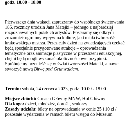
godz. 10.00 - 18.00
Pierwszego dnia wakacji zapraszamy do wspólnego świętowania
185. rocznicy urodzin Jana Matejki – jednego z najbardziej
rozpoznawalnych polskich artystów. Postaramy się odkryć i
zrozumieć ogromny wpływ na kulturę, jaki miała twórczość
krakowskiego mistrza. Przez cały dzień na zwiedzających czekać
będą specjalnie przygotowane atrakcje – oprowadzania
tematyczne oraz animacje plastyczne w przestrzeni eduakcyjnej,
chętni będą mogli wykonać okolicznościowe przypinki.
Spróbujemy przenieść się w świat twórczości Matejki, a nawet
stworzyć nową
Bitwę pod Grunwaldem
.
Termin:
sobota, 24 czerwca 2023, godz. 10.00 - 18.00
Miejsce zbiórki:
Gmach Główny MNW, Hol Główny
Dla kogo:
dzieci, młodzież, dorośli, seniorzy
Zasady udziału:
bilety na oprowadzania w cenie 25 i 10 zł /
pozostałe wydarzenia w ramach biletu wstępu do Muzeum