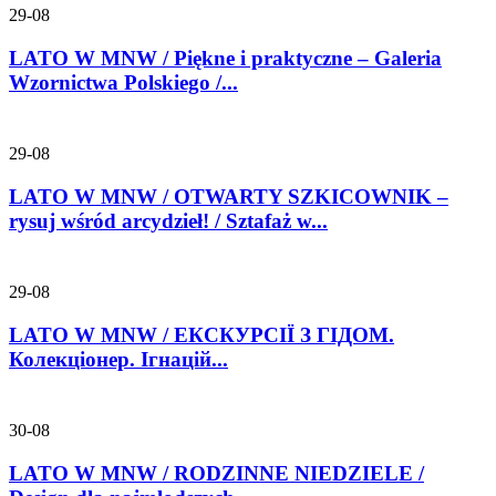
29-08
LATO W MNW / Piękne i praktyczne – Galeria
Wzornictwa Polskiego /...
29-08
LATO W MNW / OTWARTY SZKICOWNIK –
rysuj wśród arcydzieł! / Sztafaż w...
29-08
LATO W MNW / ЕКСКУРСІЇ З ГІДОМ.
Колекціонер. Ігнацій...
30-08
LATO W MNW / RODZINNE NIEDZIELE /