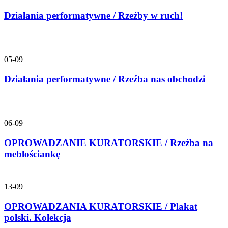
Działania performatywne / Rzeźby w ruch!
05-09
Działania performatywne / Rzeźba nas obchodzi
06-09
OPROWADZANIE KURATORSKIE / Rzeźba na
meblościankę
13-09
OPROWADZANIA KURATORSKIE / Plakat
polski. Kolekcja