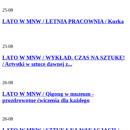
25-08
LATO W MNW / LETNIA PRACOWNIA / Kurka
25-08
LATO W MNW / WYKŁAD. CZAS NA SZTUKĘ!
/ Artystki w sztuce dawnej z...
26-08
LATO W MNW / Qigong w muzeum -
prozdrowotne ćwiczenia dla każdego
26-08