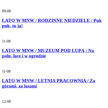
09-08
LATO W MNW / RODZINNE NIEDZIELE / Puk
puk, to ja!
11-08
LATO W MNW / MUZEUM POD LUPĄ / Na
polu, łące i w ogrodzie
11-08
LATO W MNW / LETNIA PRACOWNIA / Za
górami, za lasami
12-08