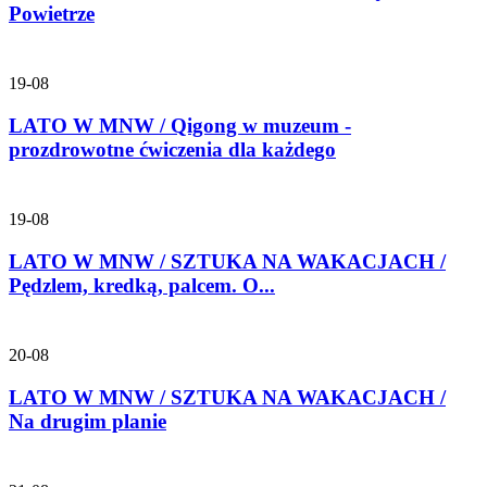
Powietrze
19-08
LATO W MNW / Qigong w muzeum -
prozdrowotne ćwiczenia dla każdego
19-08
LATO W MNW / SZTUKA NA WAKACJACH /
Pędzlem, kredką, palcem. O...
20-08
LATO W MNW / SZTUKA NA WAKACJACH /
Na drugim planie