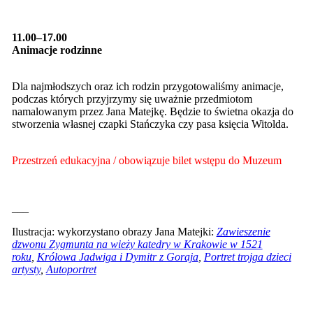
11.00–17.00
Animacje rodzinne
Dla najmłodszych oraz ich rodzin przygotowaliśmy animacje,
podczas których przyjrzymy się uważnie przedmiotom
namalowanym przez Jana Matejkę. Będzie to świetna okazja do
stworzenia własnej czapki Stańczyka czy pasa księcia Witolda.
Przestrzeń edukacyjna / obowiązuje bilet wstępu do Muzeum
___
Ilustracja: wykorzystano obrazy Jana Matejki:
Zawieszenie
dzwonu Zygmunta na wieży katedry w Krakowie w 1521
roku
,
Królowa Jadwiga i Dymitr z Goraja
,
Portret trojga dzieci
artysty
,
Autoportret