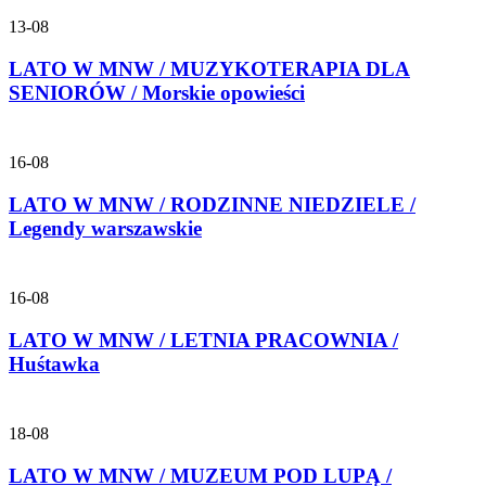
13-08
LATO W MNW / MUZYKOTERAPIA DLA
SENIORÓW / Morskie opowieści
16-08
LATO W MNW / RODZINNE NIEDZIELE /
Legendy warszawskie
16-08
LATO W MNW / LETNIA PRACOWNIA /
Huśtawka
18-08
LATO W MNW / MUZEUM POD LUPĄ /