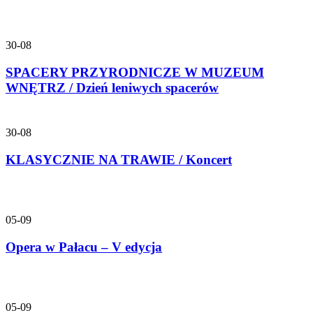
30-08
SPACERY PRZYRODNICZE W MUZEUM
WNĘTRZ / Dzień leniwych spacerów
30-08
KLASYCZNIE NA TRAWIE / Koncert
05-09
Opera w Pałacu – V edycja
05-09