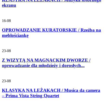
ekranu
16-08
OPROWADZANIE KURATORSKIE / Rzeźba na
meblościankę
23-08
Z WIZYTĄ NA MAGNACKIM DWORZE /
oprowadzanie dla młodzieży i dorosłych...
23-08
KLASYKA NA LEŻAKACH / Musica da camera
– Prima Vista String Quartet