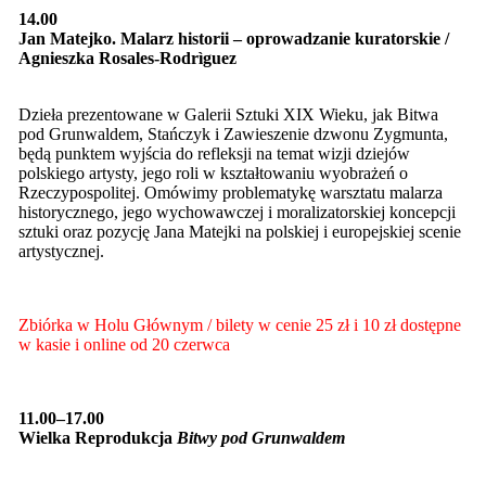
14.00
Jan Matejko. Malarz historii – oprowadzanie kuratorskie /
Agnieszka Rosales-Rodrìguez
Dzieła prezentowane w Galerii Sztuki XIX Wieku, jak Bitwa
pod Grunwaldem, Stańczyk i Zawieszenie dzwonu Zygmunta,
będą punktem wyjścia do refleksji na temat wizji dziejów
polskiego artysty, jego roli w kształtowaniu wyobrażeń o
Rzeczypospolitej. Omówimy problematykę warsztatu malarza
historycznego, jego wychowawczej i moralizatorskiej koncepcji
sztuki oraz pozycję Jana Matejki na polskiej i europejskiej scenie
artystycznej.
Zbiórka w Holu Głównym / bilety w cenie 25 zł i 10 zł dostępne
w kasie i online od 20 czerwca
11.00–17.00
Wielka Reprodukcja
Bitwy pod Grunwaldem