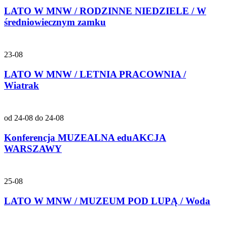
LATO W MNW / RODZINNE NIEDZIELE / W
średniowiecznym zamku
23-08
LATO W MNW / LETNIA PRACOWNIA /
Wiatrak
od 24-08 do 24-08
Konferencja MUZEALNA eduAKCJA
WARSZAWY
25-08
LATO W MNW / MUZEUM POD LUPĄ / Woda