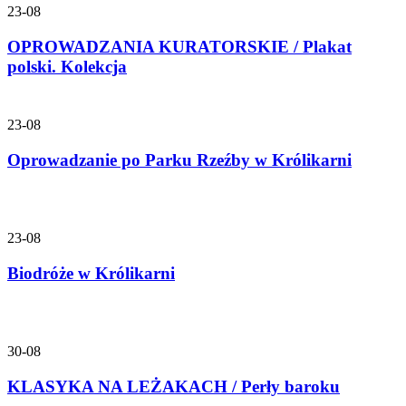
23-08
OPROWADZANIA KURATORSKIE / Plakat
polski. Kolekcja
23-08
Oprowadzanie po Parku Rzeźby w Królikarni
23-08
Biodróże w Królikarni
30-08
KLASYKA NA LEŻAKACH / Perły baroku