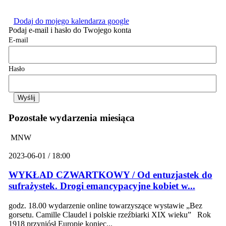
Dodaj do mojego kalendarza google
Podaj e-mail i hasło do Twojego konta
E-mail
Hasło
Pozostałe wydarzenia miesiąca
MNW
2023-06-01 / 18:00
WYKŁAD CZWARTKOWY / Od entuzjastek do
sufrażystek. Drogi emancypacyjne kobiet w...
godz. 18.00 wydarzenie online towarzyszące wystawie „Bez
gorsetu. Camille Claudel i polskie rzeźbiarki XIX wieku” Rok
1918 przyniósł Europie koniec...