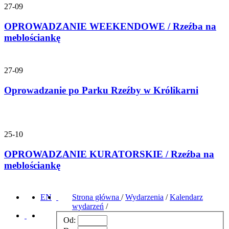
27-09
OPROWADZANIE WEEKENDOWE / Rzeźba na
meblościankę
27-09
Oprowadzanie po Parku Rzeźby w Królikarni
25-10
OPROWADZANIE KURATORSKIE / Rzeźba na
meblościankę
EN
Strona główna
/
Wydarzenia
/
Kalendarz
wydarzeń
/
Od: