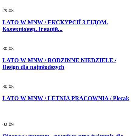
29-08
LATO W MNW / ЕКСКУРСІЇ З ГІДОМ.
Колекціонер. Ігнацій...
30-08
LATO W MNW / RODZINNE NIEDZIELE /
Design dla najmłodszych
30-08
LATO W MNW / LETNIA PRACOWNIA / Plecak
02-09