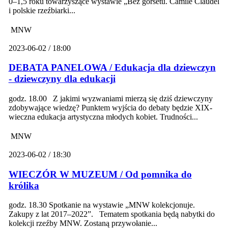
0–1,5 roku towarzyszące wystawie „Bez gorsetu. Camile Claudel
i polskie rzeźbiarki...
MNW
2023-06-02 / 18:00
DEBATA PANELOWA / Edukacja dla dziewczyn
- dziewczyny dla edukacji
godz. 18.00 Z jakimi wyzwaniami mierzą się dziś dziewczyny
zdobywające wiedzę? Punktem wyjścia do debaty będzie XIX-
wieczna edukacja artystyczna młodych kobiet. Trudności...
MNW
2023-06-02 / 18:30
WIECZÓR W MUZEUM / Od pomnika do
królika
godz. 18.30 Spotkanie na wystawie „MNW kolekcjonuje.
Zakupy z lat 2017–2022”. Tematem spotkania będą nabytki do
kolekcji rzeźby MNW. Zostaną przywołanie...