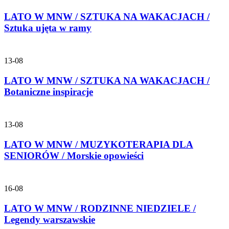
LATO W MNW / SZTUKA NA WAKACJACH /
Sztuka ujęta w ramy
13-08
LATO W MNW / SZTUKA NA WAKACJACH /
Botaniczne inspiracje
13-08
LATO W MNW / MUZYKOTERAPIA DLA
SENIORÓW / Morskie opowieści
16-08
LATO W MNW / RODZINNE NIEDZIELE /
Legendy warszawskie