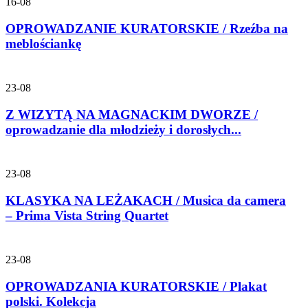
16-08
OPROWADZANIE KURATORSKIE / Rzeźba na
meblościankę
23-08
Z WIZYTĄ NA MAGNACKIM DWORZE /
oprowadzanie dla młodzieży i dorosłych...
23-08
KLASYKA NA LEŻAKACH / Musica da camera
– Prima Vista String Quartet
23-08
OPROWADZANIA KURATORSKIE / Plakat
polski. Kolekcja