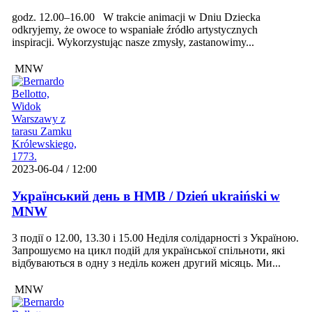
godz. 12.00–16.00 W trakcie animacji w Dniu Dziecka
odkryjemy, że owoce to wspaniałe źródło artystycznych
inspiracji. Wykorzystując nasze zmysły, zastanowimy...
MNW
2023-06-04 / 12:00
Український день в НМВ / Dzień ukraiński w
MNW
3 події o 12.00, 13.30 i 15.00 Неділя солідарності з Україною.
Запрошуємо на цикл подій для української спільноти, які
відбуваються в одну з неділь кожен другий місяць. Ми...
MNW