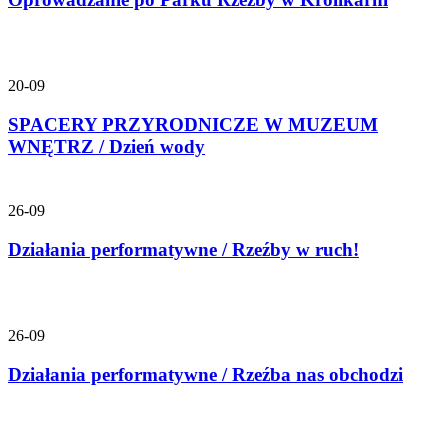
20-09
SPACERY PRZYRODNICZE W MUZEUM
WNĘTRZ / Dzień wody
26-09
Działania performatywne / Rzeźby w ruch!
26-09
Działania performatywne / Rzeźba nas obchodzi