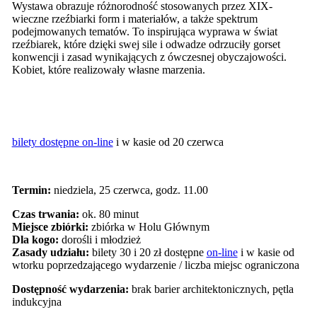
Wystawa obrazuje różnorodność stosowanych przez XIX-
wieczne rzeźbiarki form i materiałów, a także spektrum
podejmowanych tematów. To inspirująca wyprawa w świat
rzeźbiarek, które dzięki swej sile i odwadze odrzuciły gorset
konwencji i zasad wynikających z ówczesnej obyczajowości.
Kobiet, które realizowały własne marzenia.
bilety dostępne on-line
i w kasie od 20 czerwca
Termin:
niedziela, 25 czerwca, godz. 11.00
Czas trwania:
ok. 80 minut
Miejsce zbiórki:
zbiórka w Holu Głównym
Dla kogo:
dorośli i młodzież
Zasady udziału:
bilety 30 i 20 zł dostępne
on-line
i w kasie od
wtorku poprzedzającego wydarzenie / liczba miejsc ograniczona
Dostępność wydarzenia:
brak barier architektonicznych, pętla
indukcyjna