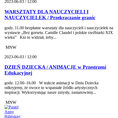
2023-06-03 / 12:00
WARSZTATY DLA NAUCZYCIELI I
NAUCZYCIELEK / Przekraczanie granic
godz. 11.00 bezpłatne warsztaty dla nauczycieli i nauczycielek na
wystawie „Bez gorsetu. Camille Claudel i polskie rzeźbiarki XIX
wieku” Kto to widział, żeby...
MNW
2023-06-03 / 12:00
DZIEŃ DZIECKA / ANIMACJE w Przestrzeni
Edukacyjnej
godz. 12.00–16.00 W trakcie animacji w Dniu Dziecka
odkryjemy, że owoce to wspaniałe źródło artystycznych
inspiracji. Wykorzystując nasze zmysły, zastanowimy...
MNW