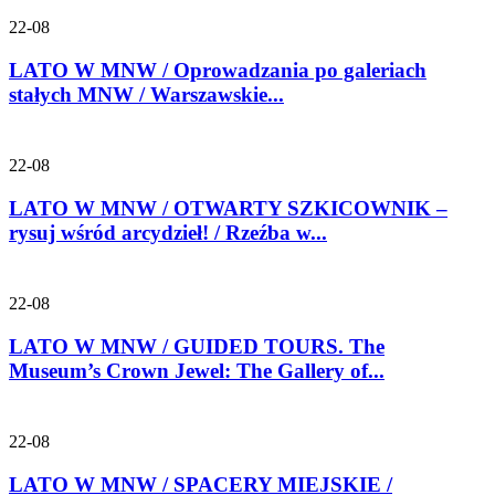
22-08
LATO W MNW / Oprowadzania po galeriach
stałych MNW / Warszawskie...
22-08
LATO W MNW / OTWARTY SZKICOWNIK –
rysuj wśród arcydzieł! / Rzeźba w...
22-08
LATO W MNW / GUIDED TOURS. The
Museum’s Crown Jewel: The Gallery of...
22-08
LATO W MNW / SPACERY MIEJSKIE /