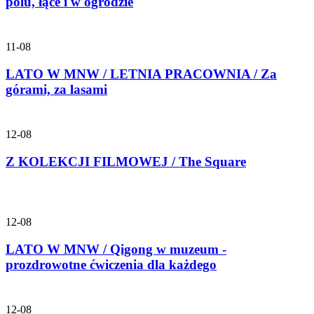
polu, łące i w ogrodzie
11-08
LATO W MNW / LETNIA PRACOWNIA / Za
górami, za lasami
12-08
Z KOLEKCJI FILMOWEJ / The Square
12-08
LATO W MNW / Qigong w muzeum -
prozdrowotne ćwiczenia dla każdego
12-08