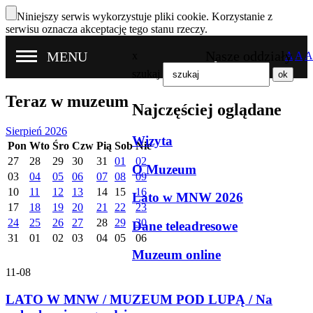
Niniejszy serwis wykorzystuje pliki cookie. Korzystanie z
serwisu oznacza akceptację tego stanu rzeczy.
Nasze oddziały
MENU
x
A
A
A
szukaj
Teraz w muzeum
Najczęściej oglądane
Sierpień 2026
Wizyta
Pon
Wto
Śro
Czw
Pią
Sob
Nie
27
28
29
30
31
01
02
O Muzeum
03
04
05
06
07
08
09
10
11
12
13
14
15
16
Lato w MNW 2026
17
18
19
20
21
22
23
24
25
26
27
28
29
30
Dane teleadresowe
31
01
02
03
04
05
06
Muzeum online
11-08
LATO W MNW / MUZEUM POD LUPĄ / Na