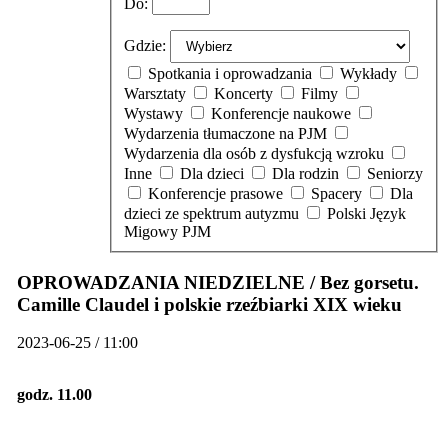
Do:
Gdzie:
Spotkania i oprowadzania
Wykłady
Warsztaty
Koncerty
Filmy
Wystawy
Konferencje naukowe
Wydarzenia tłumaczone na PJM
Wydarzenia dla osób z dysfukcją wzroku
Inne
Dla dzieci
Dla rodzin
Seniorzy
Konferencje prasowe
Spacery
Dla
dzieci ze spektrum autyzmu
Polski Język
Migowy PJM
OPROWADZANIA NIEDZIELNE / Bez gorsetu.
Camille Claudel i polskie rzeźbiarki XIX wieku
2023-06-25 / 11:00
godz. 11.00