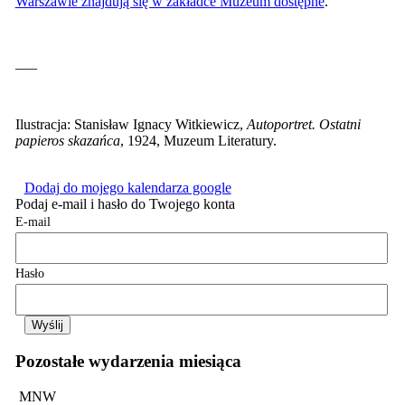
Warszawie znajdują się w zakładce Muzeum dostępne
.
___
Ilustracja: Stanisław Ignacy Witkiewicz,
Autoportret. Ostatni
papieros skazańca
, 1924, Muzeum Literatury.
Dodaj do mojego kalendarza google
Podaj e-mail i hasło do Twojego konta
E-mail
Hasło
Pozostałe wydarzenia miesiąca
MNW