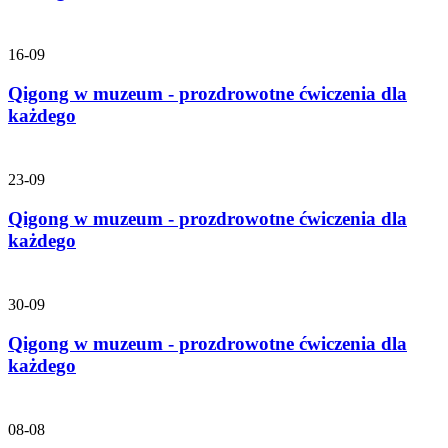
16-09
Qigong w muzeum - prozdrowotne ćwiczenia dla
każdego
23-09
Qigong w muzeum - prozdrowotne ćwiczenia dla
każdego
30-09
Qigong w muzeum - prozdrowotne ćwiczenia dla
każdego
08-08