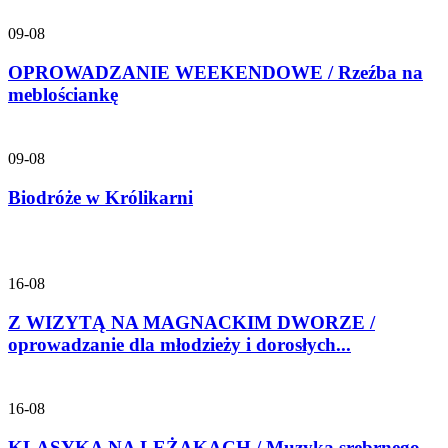
09-08
OPROWADZANIE WEEKENDOWE / Rzeźba na
meblościankę
09-08
Biodróże w Królikarni
16-08
Z WIZYTĄ NA MAGNACKIM DWORZE /
oprowadzanie dla młodzieży i dorosłych...
16-08
KLASYKA NA LEŻAKACH / Muzyka srebrnego