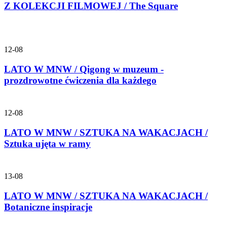
Z KOLEKCJI FILMOWEJ / The Square
12-08
LATO W MNW / Qigong w muzeum -
prozdrowotne ćwiczenia dla każdego
12-08
LATO W MNW / SZTUKA NA WAKACJACH /
Sztuka ujęta w ramy
13-08
LATO W MNW / SZTUKA NA WAKACJACH /
Botaniczne inspiracje