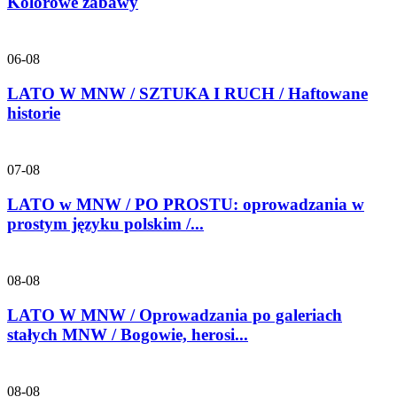
Kolorowe zabawy
06-08
LATO W MNW / SZTUKA I RUCH / Haftowane
historie
07-08
LATO w MNW / PO PROSTU: oprowadzania w
prostym języku polskim /...
08-08
LATO W MNW / Oprowadzania po galeriach
stałych MNW / Bogowie, herosi...
08-08