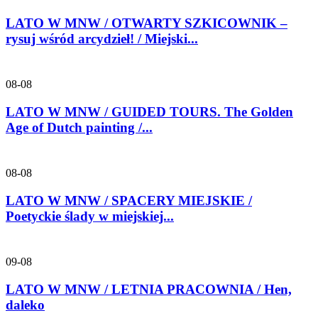
LATO W MNW / OTWARTY SZKICOWNIK –
rysuj wśród arcydzieł! / Miejski...
08-08
LATO W MNW / GUIDED TOURS. The Golden
Age of Dutch painting /...
08-08
LATO W MNW / SPACERY MIEJSKIE /
Poetyckie ślady w miejskiej...
09-08
LATO W MNW / LETNIA PRACOWNIA / Hen,
daleko