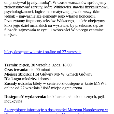
on przeżywał ją całym sobą”. W czasie warsztatów spróbujemy
zrekonstruować zarzuty, które Witkiewicz stawiał fizykalizmowi,
psychologizmowi, logice matematycznej, przede wszystkim
jednak – najważniejsze elementy jego własnej koncepcji.
Przeczytamy fragmenty tekstów Witkacego, a także obejrzymy
kilka jego dzieł malarskich na wystawie, by przekonać się, że
filozofia zajmowała w życiu i twórczości Witkacego centralne
miejsce.
bilety dostępne w kasie i on-line od 27 września
Termin:
piątek, 30 września, godz. 18.00
Czas trwania:
ok. 90 minut
Miejsce zbiórki:
Hol Główny MNW, Gmach Główny
Dla kogo:
młodzież i dorośli
Zasady udziału:
bilety w cenie 30 zł dostępne w kasie MNW i
online od 27 września / ilość miejsc ograniczona
Dostępność wydarzenia:
brak barier architektonicznych, pętla
indukcyjna
Szczegółowe informacje o dostępności Muzeum Narodowego w