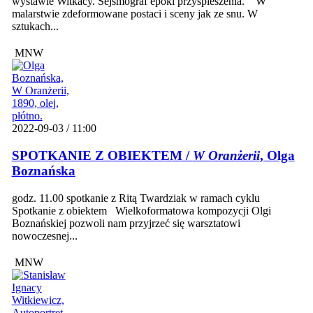
wystawie Witkacy. Sejsmograf epoki przyspieszenia. W
malarstwie zdeformowane postaci i sceny jak ze snu. W
sztukach...
MNW
2022-09-03 / 11:00
SPOTKANIE Z OBIEKTEM /
W Oranżerii
, Olga
Boznańska
godz. 11.00 spotkanie z Ritą Twardziak w ramach cyklu
Spotkanie z obiektem Wielkoformatowa kompozycji Olgi
Boznańskiej pozwoli nam przyjrzeć się warsztatowi
nowoczesnej...
MNW