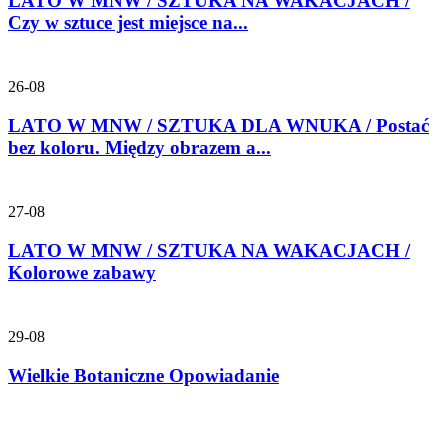
LATO W MNW / SZTUKA NA WAKACJACH /
Czy w sztuce jest miejsce na...
26-08
LATO W MNW / SZTUKA DLA WNUKA / Postać
bez koloru. Między obrazem a...
27-08
LATO W MNW / SZTUKA NA WAKACJACH /
Kolorowe zabawy
29-08
Wielkie Botaniczne Opowiadanie