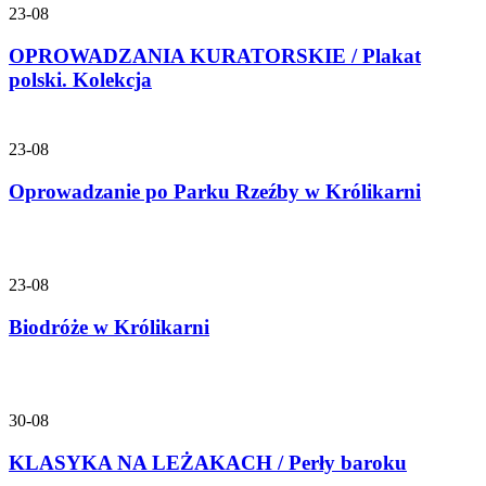
23-08
OPROWADZANIA KURATORSKIE / Plakat
polski. Kolekcja
23-08
Oprowadzanie po Parku Rzeźby w Królikarni
23-08
Biodróże w Królikarni
30-08
KLASYKA NA LEŻAKACH / Perły baroku