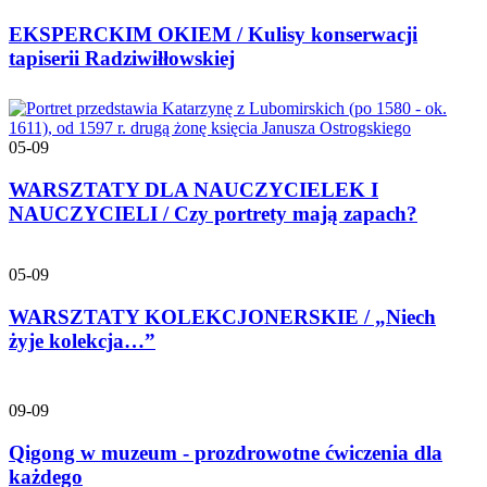
EKSPERCKIM OKIEM / Kulisy konserwacji
tapiserii Radziwiłłowskiej
05-09
WARSZTATY DLA NAUCZYCIELEK I
NAUCZYCIELI / Czy portrety mają zapach?
05-09
WARSZTATY KOLEKCJONERSKIE / „Niech
żyje kolekcja…”
09-09
Qigong w muzeum - prozdrowotne ćwiczenia dla
każdego