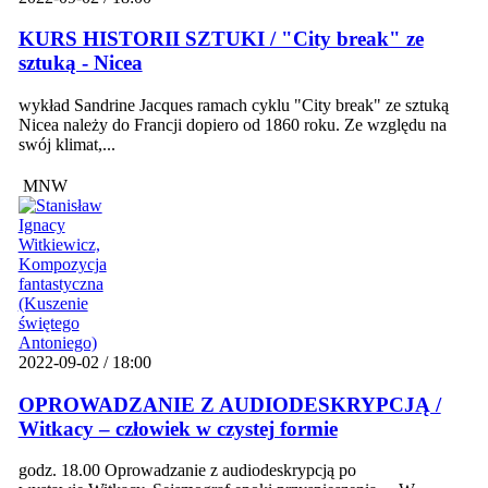
KURS HISTORII SZTUKI / "City break" ze
sztuką - Nicea
wykład Sandrine Jacques ramach cyklu "City break" ze sztuką
Nicea należy do Francji dopiero od 1860 roku. Ze względu na
swój klimat,...
MNW
2022-09-02 / 18:00
OPROWADZANIE Z AUDIODESKRYPCJĄ /
Witkacy – człowiek w czystej formie
godz. 18.00 Oprowadzanie z audiodeskrypcją po