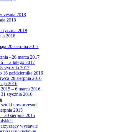
września 2018
maja 2018
1 stycznia 2018
nia 2018
maja-20 sierpnia 2017
cznia - 26 marca 2017
6 - 12 lutego 2017
 8 stycznia 2017
 16 października 2016
erwca-28 sierpnia 2016
maja 2016
da 2015 – 6 marca 2016
 31 stycznia 2016
ji
 sztuki nowoczesnej
ierpnia 2015
 - 30 sierpnia 2015
olskich
warzyszący wystawie
arzyszący wystawie