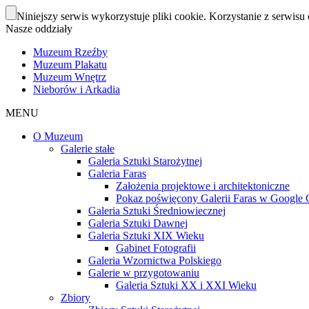
Niniejszy serwis wykorzystuje pliki cookie. Korzystanie z serwisu 
Nasze oddziały
Muzeum Rzeźby
Muzeum Plakatu
Muzeum Wnętrz
Nieborów i Arkadia
MENU
O Muzeum
Galerie stałe
Galeria Sztuki Starożytnej
Galeria Faras
Założenia projektowe i architektoniczne
Pokaz poświęcony Galerii Faras w Google Cu
Galeria Sztuki Średniowiecznej
Galeria Sztuki Dawnej
Galeria Sztuki XIX Wieku
Gabinet Fotografii
Galeria Wzornictwa Polskiego
Galerie w przygotowaniu
Galeria Sztuki XX i XXI Wieku
Zbiory