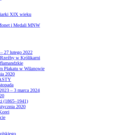
biarki XIX wieku
 Monet i Medali MNW
 – 27 lutego 2022
Rzeźby w Królikarni
 flamandzkie
um Plakatu w Wilanowie
nia 2020
CASTY
istopada
 2023 – 3 marca 2024
020
ki (1865–1941)
 stycznia 2020
Korei
cie
olskiego