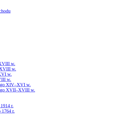
schodu
XVIII w.
XVIII w.
XVI w.
III w.
iego XIV–XVI w.
iego XVII–XVIII w.
 1914 r.
 1764 r.