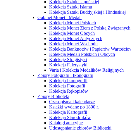
Kolekcja Sztuki Japońskiej
Kolekcja Sztuki Islamu
Kolekcja Sztuki Buddyjskiej i Hinduskiej
Gabinet Monet i Medali
Kolekcja Monet Polskich
Kolekcja Monet Ziem z Polską Związanych
Kolekcja Monet Obcych
Kolekcja Monet Antycznych
Kolekcja Monet Wschodu
Kolekcja Banknotów i Papierów Wartości
Kolekcja Medali Polskich i Obcych
Kolekcje Sfragistyki
Kolekcja Falerystyki
Varia i Kolekcja Medalików Religijnych
Zbiory Fotografii i Ikonografii
Kolekcja Ikonografii
Kolekcja Fotografii
Kolekcja Rękopisów
Zbiory Biblioteki
Czasopisma i kalendarze
Książki wydane po 1800 r.
Kolekcja Kartografii
Kolekcja Starodruków
Katalogi aukcyjne
Udostępnianie zbiorów Biblioteki