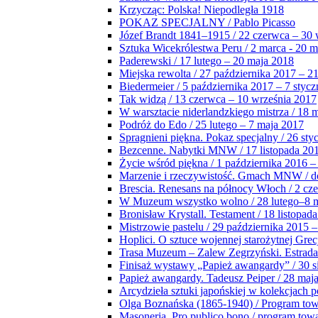
Krzycząc: Polska! Niepodległa 1918
POKAZ SPECJALNY / Pablo Picasso
Józef Brandt 1841–1915 / 22 czerwca – 30 
Sztuka Wicekrólestwa Peru / 2 marca - 20 
Paderewski / 17 lutego – 20 maja 2018
Miejska rewolta / 27 października 2017 – 2
Biedermeier / 5 października 2017 – 7 stycz
Tak widzą / 13 czerwca – 10 września 2017
W warsztacie niderlandzkiego mistrza / 18 
Podróż do Edo / 25 lutego – 7 maja 2017
Spragnieni piękna. Pokaz specjalny / 26 sty
Bezcenne. Nabytki MNW / 17 listopada 201
Życie wśród piękna / 1 października 2016 –
Marzenie i rzeczywistość. Gmach MNW / do
Brescia. Renesans na północy Włoch / 2 cz
W Muzeum wszystko wolno / 28 lutego–8 
Bronisław Krystall. Testament / 18 listopa
Mistrzowie pastelu / 29 października 2015 –
Hoplici. O sztuce wojennej starożytnej Grec
Trasa Muzeum – Zalew Zegrzyński. Estrada
Finisaż wystawy „Papież awangardy” / 30 s
Papież awangardy. Tadeusz Peiper / 28 maja
Arcydzieła sztuki japońskiej w kolekcjach p
Olga Boznańska (1865-1940) / Program to
Masoneria. Pro publico bono / program tow