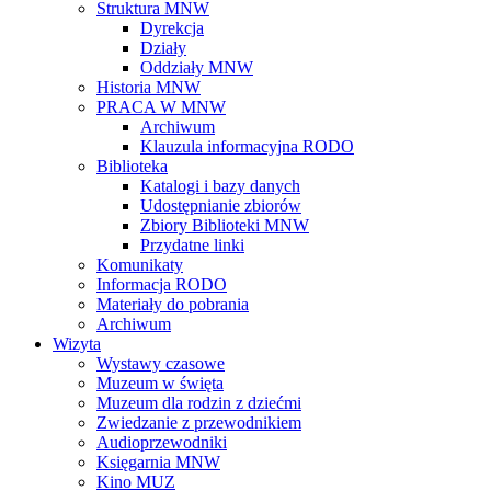
Struktura MNW
Dyrekcja
Działy
Oddziały MNW
Historia MNW
PRACA W MNW
Archiwum
Klauzula informacyjna RODO
Biblioteka
Katalogi i bazy danych
Udostępnianie zbiorów
Zbiory Biblioteki MNW
Przydatne linki
Komunikaty
Informacja RODO
Materiały do pobrania
Archiwum
Wizyta
Wystawy czasowe
Muzeum w święta
Muzeum dla rodzin z dziećmi
Zwiedzanie z przewodnikiem
Audioprzewodniki
Księgarnia MNW
Kino MUZ