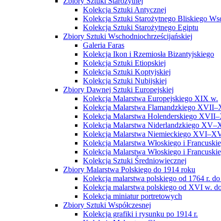
Zbiory Sztuki Starożytnej
Kolekcja Sztuki Antycznej
Kolekcja Sztuki Starożytnego Bliskiego W
Kolekcja Sztuki Starożytnego Egiptu
Zbiory Sztuki Wschodniochrześcijańskiej
Galeria Faras
Kolekcja Ikon i Rzemiosła Bizantyjskiego
Kolekcja Sztuki Etiopskiej
Kolekcja Sztuki Koptyjskiej
Kolekcja Sztuki Nubijskiej
Zbiory Dawnej Sztuki Europejskiej
Kolekcja Malarstwa Europejskiego XIX w.
Kolekcja Malarstwa Flamandzkiego XVII–
Kolekcja Malarstwa Holenderskiego XVII–
Kolekcja Malarstwa Niderlandzkiego XV–
Kolekcja Malarstwa Niemieckiego XVI–XV
Kolekcja Malarstwa Włoskiego i Francusk
Kolekcja Malarstwa Włoskiego i Francusk
Kolekcja Sztuki Średniowiecznej
Zbiory Malarstwa Polskiego do 1914 roku
Kolekcja malarstwa polskiego od 1764 r. do
Kolekcja malarstwa polskiego od XVI w. do
Kolekcja miniatur portretowych
Zbiory Sztuki Współczesnej
Kolekcja grafiki i rysunku po 1914 r.