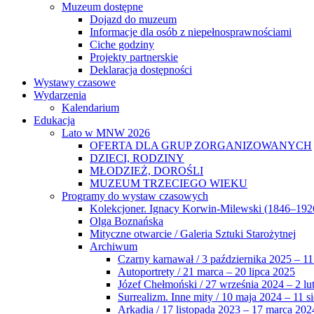
Muzeum dostępne
Dojazd do muzeum
Informacje dla osób z niepełnosprawnościami
Ciche godziny
Projekty partnerskie
Deklaracja dostępności
Wystawy czasowe
Wydarzenia
Kalendarium
Edukacja
Lato w MNW 2026
OFERTA DLA GRUP ZORGANIZOWANYCH
DZIECI, RODZINY
MŁODZIEŻ, DOROŚLI
MUZEUM TRZECIEGO WIEKU
Programy do wystaw czasowych
Kolekcjoner. Ignacy Korwin-Milewski (1846–192
Olga Boznańska
Mityczne otwarcie / Galeria Sztuki Starożytnej
Archiwum
Czarny karnawał / 3 października 2025 – 11
Autoportrety / 21 marca – 20 lipca 2025
Józef Chełmoński / 27 września 2024 – 2 lu
Surrealizm. Inne mity / 10 maja 2024 – 11 s
Arkadia / 17 listopada 2023 – 17 marca 202