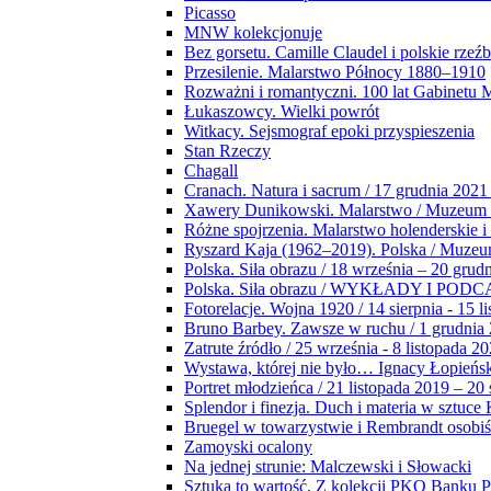
Picasso
MNW kolekcjonuje
Bez gorsetu. Camille Claudel i polskie rzeź
Przesilenie. Malarstwo Północy 1880–1910
Rozważni i romantyczni. 100 lat Gabinetu
Łukaszowcy. Wielki powrót
Witkacy. Sejsmograf epoki przyspieszenia
Stan Rzeczy
Chagall
Cranach. Natura i sacrum / 17 grudnia 2021
Xawery Dunikowski. Malarstwo / Muzeum 
Różne spojrzenia. Malarstwo holenderskie i
Ryszard Kaja (1962–2019). Polska / Muze
Polska. Siła obrazu / 18 września – 20 grud
Polska. Siła obrazu / WYKŁADY I POD
Fotorelacje. Wojna 1920 / 14 sierpnia - 15 l
Bruno Barbey. Zawsze w ruchu / 1 grudnia
Zatrute źródło / 25 września - 8 listopada 2
Wystawa, której nie było… Ignacy Łopieńs
Portret młodzieńca / 21 listopada 2019 – 20
Splendor i finezja. Duch i materia w sztuce 
Bruegel w towarzystwie i Rembrandt osobiś
Zamoyski ocalony
Na jednej strunie: Malczewski i Słowacki
Sztuka to wartość. Z kolekcji PKO Banku P