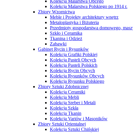
Kolekcja Malarstwa Obcego
Kolekcja Malarstwa Polskiego po 1914 r.
Zbiory Wzornictwa
Meble i Projekty architektury wnętrz
Metaloplastyka i Biżuteria
Przedmioty gospodarstwa domowego, maszy
Szkło i Ceramika
Tkanina i Odzież
Zabawki
Gabinet Rycin i Rysunków
Kolekcja Grafiki Polskiej
Kolekcja Pasteli Obcych
Kolekcja Pasteli Polskich
Kolekcja Rycin Obcych
Kolekcja Rysunków Obcych
Kolekcja Rysunku Polskiego
Zbiory Sztuki Zdobnicznej
Kolekcja Ceramiki
Kolekcja Mebli
Kolekcja Sreber i Metali
Kolekcja Szkła
Kolekcja Tkanin
Kolekcja Variów i Masoników
Zbiory Sztuki Orientalnej
Kolekcja Sztuki Chińskiej