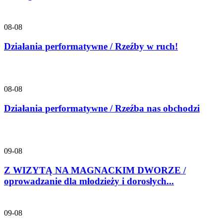
08-08
Działania performatywne / Rzeźby w ruch!
08-08
Działania performatywne / Rzeźba nas obchodzi
09-08
Z WIZYTĄ NA MAGNACKIM DWORZE /
oprowadzanie dla młodzieży i dorosłych...
09-08