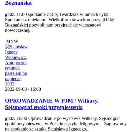
Boznańska
godz. 11.00 spotkanie z Ritą Twardziak w ramach cyklu
Spotkanie z obiektem Wielkoformatowa kompozycji Olgi
Boznańskiej pozwoli nam przyjrzeć się warsztatowi
nowoczesnej...
MNW
2022-09-03 / 16:00
OPROWADZANIE W PJM / Witkacy.
Sejsmograf epoki przyspieszenia
godz. 16.00 Oprowadzanie po wystawie Witkacy. Sejsmograf
epoki przyspieszenia w Polskim Języku Migowym. Zapraszamy
na spotkanie ze sztuką Stanisława Ignacego...