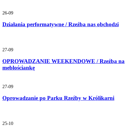
26-09
Działania performatywne / Rzeźba nas obchodzi
27-09
OPROWADZANIE WEEKENDOWE / Rzeźba na
meblościankę
27-09
Oprowadzanie po Parku Rzeźby w Królikarni
25-10