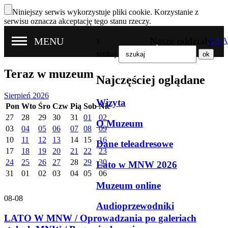
Niniejszy serwis wykorzystuje pliki cookie. Korzystanie z
serwisu oznacza akceptację tego stanu rzeczy.
Nasze oddziały
MENU
x
A
A
A
szukaj
Teraz w muzeum
Najczęściej oglądane
Sierpień 2026
Wizyta
Pon
Wto
Śro
Czw
Pią
Sob
Nie
27
28
29
30
31
01
02
O Muzeum
03
04
05
06
07
08
09
10
11
12
13
14
15
16
Dane teleadresowe
17
18
19
20
21
22
23
24
25
26
27
28
29
30
Lato w MNW 2026
31
01
02
03
04
05
06
Muzeum online
08-08
Audioprzewodniki
LATO W MNW / Oprowadzania po galeriach