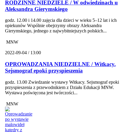
RODZINNE NIEDZIELE / W odwiedzinach u
Aleksandra Gierymskiego
godz. 12.00 i 14.00 zajęcia dla dzieci w wieku 5–12 lat i ich
opiekunów Wspólnie obejrzymy obrazy Aleksandra
Gierymskiego, jednego z najwybitniejszych polskich...
MNW
2022-09-04 / 13:00
OPROWADZANIA NIEDZIELNE / Witkacy.
Sejsmograf epoki przyspieszenia
godz. 13.00 Zwiedzanie wystawy Witkacy. Sejsmograf epoki
przyspieszenia z przewodnikiem z Działu Edukacji MNW.
Wystawa poświęcona jest twórczości...
MNW