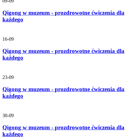
09-09
Qigong w muzeum - prozdrowotne ćwiczenia dla
każdego
16-09
Qigong w muzeum - prozdrowotne ćwiczenia dla
każdego
23-09
Qigong w muzeum - prozdrowotne ćwiczenia dla
każdego
30-09
Qigong w muzeum - prozdrowotne ćwiczenia dla
każdego