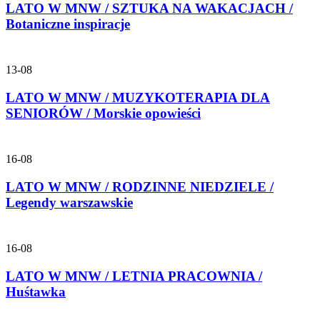
LATO W MNW / SZTUKA NA WAKACJACH /
Botaniczne inspiracje
13-08
LATO W MNW / MUZYKOTERAPIA DLA
SENIORÓW / Morskie opowieści
16-08
LATO W MNW / RODZINNE NIEDZIELE /
Legendy warszawskie
16-08
LATO W MNW / LETNIA PRACOWNIA /
Huśtawka