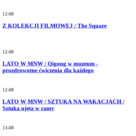
12-08
Z KOLEKCJI FILMOWEJ / The Square
12-08
LATO W MNW / Qigong w muzeum -
prozdrowotne ćwiczenia dla każdego
12-08
LATO W MNW / SZTUKA NA WAKACJACH /
Sztuka ujęta w ramy
13-08