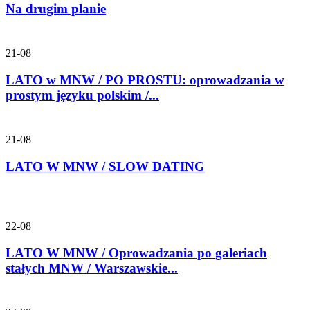
Na drugim planie
21-08
LATO w MNW / PO PROSTU: oprowadzania w
prostym języku polskim /...
21-08
LATO W MNW / SLOW DATING
22-08
LATO W MNW / Oprowadzania po galeriach
stałych MNW / Warszawskie...