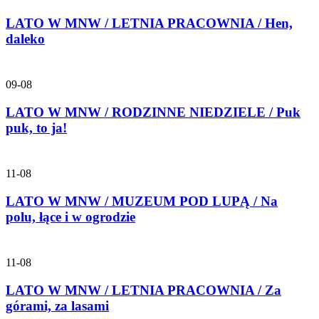
LATO W MNW / LETNIA PRACOWNIA / Hen,
daleko
09-08
LATO W MNW / RODZINNE NIEDZIELE / Puk
puk, to ja!
11-08
LATO W MNW / MUZEUM POD LUPĄ / Na
polu, łące i w ogrodzie
11-08
LATO W MNW / LETNIA PRACOWNIA / Za
górami, za lasami