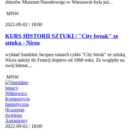
zbiorów Muzeum Narodowego w Warszawie była już...
MNW
2022-09-02 / 18:00
KURS HISTORII SZTUKI / "City break" ze
sztuką - Nicea
wykład Sandrine Jacques ramach cyklu "City break" ze sztuką
Nicea należy do Francji dopiero od 1860 roku. Ze względu na
swój klimat,...
MNW
2022-09-02 / 18:00