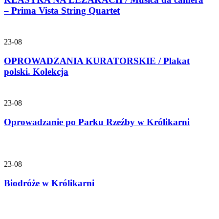
– Prima Vista String Quartet
23-08
OPROWADZANIA KURATORSKIE / Plakat
polski. Kolekcja
23-08
Oprowadzanie po Parku Rzeźby w Królikarni
23-08
Biodróże w Królikarni