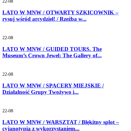
22-08
LATO W MNW / OTWARTY SZKICOWNIK –
rysuj wśród arcydzieł! / Rzeźba w...
22-08
LATO W MNW / GUIDED TOURS. The
Museum’s Crown Jewel: The Gallery of...
22-08
LATO W MNW / SPACERY MIEJSKIE /
Działalność Grupy Twożywo i...
22-08
LATO W MNW / WARSZTAT / Błękitny splot –
cyjanotypia z wykorzystaniem...