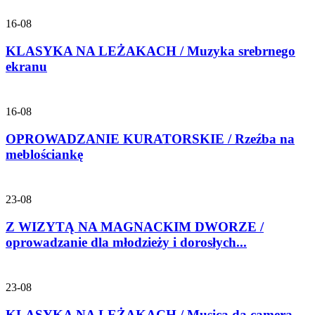
16-08
KLASYKA NA LEŻAKACH / Muzyka srebrnego
ekranu
16-08
OPROWADZANIE KURATORSKIE / Rzeźba na
meblościankę
23-08
Z WIZYTĄ NA MAGNACKIM DWORZE /
oprowadzanie dla młodzieży i dorosłych...
23-08
KLASYKA NA LEŻAKACH / Musica da camera