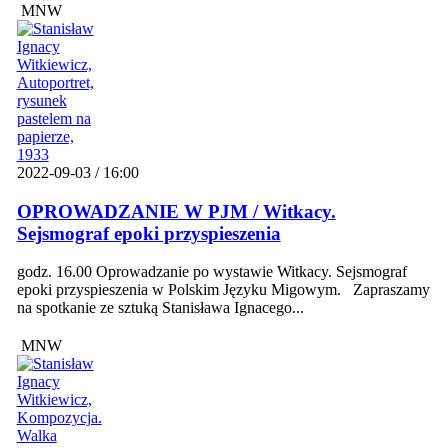
MNW
2022-09-03 / 16:00
OPROWADZANIE W PJM / Witkacy.
Sejsmograf epoki przyspieszenia
godz. 16.00 Oprowadzanie po wystawie Witkacy. Sejsmograf
epoki przyspieszenia w Polskim Języku Migowym. Zapraszamy
na spotkanie ze sztuką Stanisława Ignacego...
MNW