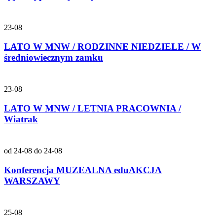
23-08
LATO W MNW / RODZINNE NIEDZIELE / W
średniowiecznym zamku
23-08
LATO W MNW / LETNIA PRACOWNIA /
Wiatrak
od 24-08 do 24-08
Konferencja MUZEALNA eduAKCJA
WARSZAWY
25-08