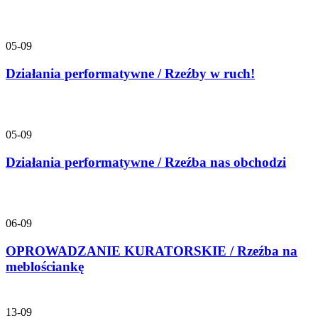
05-09
Działania performatywne / Rzeźby w ruch!
05-09
Działania performatywne / Rzeźba nas obchodzi
06-09
OPROWADZANIE KURATORSKIE / Rzeźba na
meblościankę
13-09