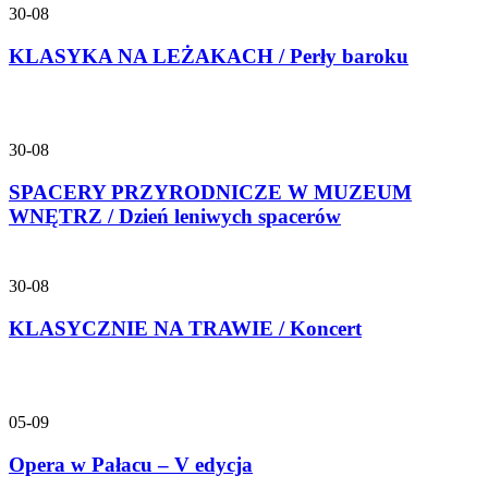
30-08
KLASYKA NA LEŻAKACH / Perły baroku
30-08
SPACERY PRZYRODNICZE W MUZEUM
WNĘTRZ / Dzień leniwych spacerów
30-08
KLASYCZNIE NA TRAWIE / Koncert
05-09
Opera w Pałacu – V edycja