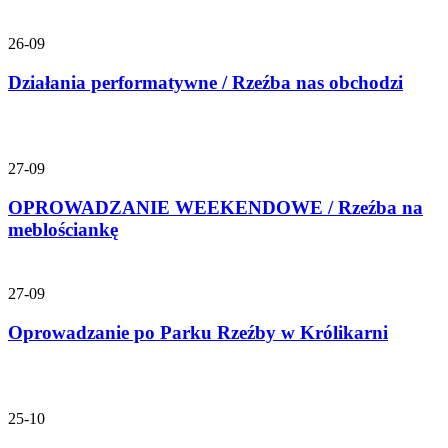
26-09
Działania performatywne / Rzeźba nas obchodzi
27-09
OPROWADZANIE WEEKENDOWE / Rzeźba na
meblościankę
27-09
Oprowadzanie po Parku Rzeźby w Królikarni
25-10