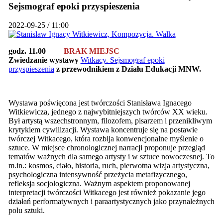
Sejsmograf epoki przyspieszenia
2022-09-25 / 11:00
godz. 11.00
BRAK MIEJSC
Zwiedzanie wystawy
Witkacy. Sejsmograf epoki
przyspieszenia
z przewodnikiem z Działu Edukacji MNW.
Wystawa poświęcona jest twórczości Stanisława Ignacego
Witkiewicza, jednego z najwybitniejszych twórców XX wieku.
Był artystą wszechstronnym, filozofem, pisarzem i przenikliwym
krytykiem cywilizacji. Wystawa koncentruje się na postawie
twórczej Witkacego, która rozbija konwencjonalne myślenie o
sztuce. W miejsce chronologicznej narracji proponuje przegląd
tematów ważnych dla samego artysty i w sztuce nowoczesnej. To
m.in.: kosmos, ciało, historia, ruch, pierwotna wizja artystyczna,
psychologiczna intensywność przeżycia metafizycznego,
refleksja socjologiczna. Ważnym aspektem proponowanej
interpretacji twórczości Witkacego jest również pokazanie jego
działań performatywnych i paraartystycznych jako przynależnych
polu sztuki.