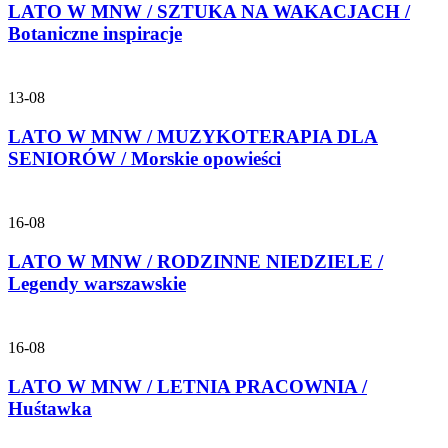
LATO W MNW / SZTUKA NA WAKACJACH /
Botaniczne inspiracje
13-08
LATO W MNW / MUZYKOTERAPIA DLA
SENIORÓW / Morskie opowieści
16-08
LATO W MNW / RODZINNE NIEDZIELE /
Legendy warszawskie
16-08
LATO W MNW / LETNIA PRACOWNIA /
Huśtawka