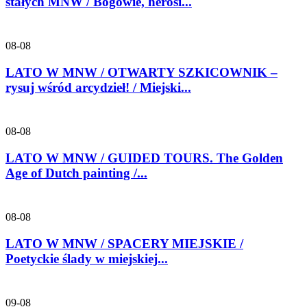
stałych MNW / Bogowie, herosi...
08-08
LATO W MNW / OTWARTY SZKICOWNIK –
rysuj wśród arcydzieł! / Miejski...
08-08
LATO W MNW / GUIDED TOURS. The Golden
Age of Dutch painting /...
08-08
LATO W MNW / SPACERY MIEJSKIE /
Poetyckie ślady w miejskiej...
09-08