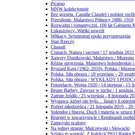
Picasso
MNW kolekcjonuje
Bez gorsetu. Camille Claudel i polskie rzeź
Przesilenie. Malarstwo Północy 1880–1910
Rozważni i romantyczni. 100 lat Gabinetu
Łukaszowcy. Wielki powrót
Witkacy. Sejsmograf epoki przyspieszenia
Stan Rzeczy
Chagall
Cranach. Natura i sacrum / 17 grudnia 2021
Xawery Dunikowski. Malarstwo / Muzeum 
Różne spojrzenia. Malarstwo holenderskie i
Ryszard Kaja (1962–2019). Polska / Muze
Polska. Siła obrazu / 18 września – 20 grud
Polska. Siła obrazu / WYKŁADY I POD
Fotorelacje. Wojna 1920 / 14 sierpnia - 15 l
Bruno Barbey. Zawsze w ruchu / 1 grudnia
Zatrute źródło / 25 września - 8 listopada 2
Wystawa, której nie było… Ignacy Łopieńs
Portret młodzieńca / 21 listopada 2019 – 20
Splendor i finezja. Duch i materia w sztuce 
Bruegel w towarzystwie i Rembrandt osobiś
Zamoyski ocalony
Na jednej strunie: Malczewski i Słowacki
Sztuka to wartość. Z kolekcji PKO Banku P