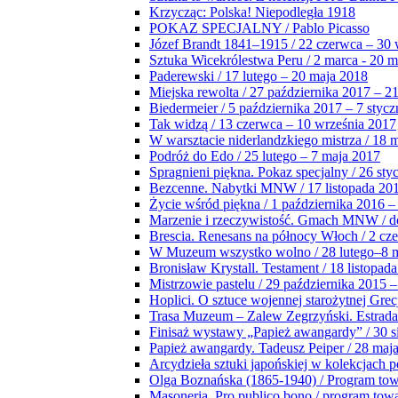
Krzycząc: Polska! Niepodległa 1918
POKAZ SPECJALNY / Pablo Picasso
Józef Brandt 1841–1915 / 22 czerwca – 30 
Sztuka Wicekrólestwa Peru / 2 marca - 20 
Paderewski / 17 lutego – 20 maja 2018
Miejska rewolta / 27 października 2017 – 2
Biedermeier / 5 października 2017 – 7 stycz
Tak widzą / 13 czerwca – 10 września 2017
W warsztacie niderlandzkiego mistrza / 18 
Podróż do Edo / 25 lutego – 7 maja 2017
Spragnieni piękna. Pokaz specjalny / 26 sty
Bezcenne. Nabytki MNW / 17 listopada 201
Życie wśród piękna / 1 października 2016 –
Marzenie i rzeczywistość. Gmach MNW / do
Brescia. Renesans na północy Włoch / 2 cz
W Muzeum wszystko wolno / 28 lutego–8 
Bronisław Krystall. Testament / 18 listopa
Mistrzowie pastelu / 29 października 2015 –
Hoplici. O sztuce wojennej starożytnej Grec
Trasa Muzeum – Zalew Zegrzyński. Estrada
Finisaż wystawy „Papież awangardy” / 30 s
Papież awangardy. Tadeusz Peiper / 28 maja
Arcydzieła sztuki japońskiej w kolekcjach p
Olga Boznańska (1865-1940) / Program to
Masoneria. Pro publico bono / program tow