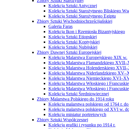
Zbiory Sztuki Starożytnej
Kolekcja Sztuki Antycznej
Kolekcja Sztuki Starożytnego Bliskiego W
Kolekcja Sztuki Starożytnego Egiptu
Zbiory Sztuki Wschodniochrześcijańskiej
Galeria Faras
Kolekcja Ikon i Rzemiosła Bizantyjskiego
Kolekcja Sztuki Etiopskiej
Kolekcja Sztuki Koptyjskiej
Kolekcja Sztuki Nubijskiej
Zbiory Dawnej Sztuki Europejskiej
Kolekcja Malarstwa Europejskiego XIX w.
Kolekcja Malarstwa Flamandzkiego XVII–
Kolekcja Malarstwa Holenderskiego XVII–
Kolekcja Malarstwa Niderlandzkiego XV–
Kolekcja Malarstwa Niemieckiego XVI–XV
Kolekcja Malarstwa Włoskiego i Francusk
Kolekcja Malarstwa Włoskiego i Francusk
Kolekcja Sztuki Średniowiecznej
Zbiory Malarstwa Polskiego do 1914 roku
Kolekcja malarstwa polskiego od 1764 r. do
Kolekcja malarstwa polskiego od XVI w. do
Kolekcja miniatur portretowych
Zbiory Sztuki Współczesnej
Kolekcja grafiki i rysunku po 1914 r.