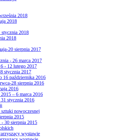
września 2018
maja 2018
1 stycznia 2018
nia 2018
maja-20 sierpnia 2017
cznia - 26 marca 2017
6 - 12 lutego 2017
 8 stycznia 2017
 16 października 2016
erwca-28 sierpnia 2016
maja 2016
da 2015 – 6 marca 2016
 31 stycznia 2016
ji
 sztuki nowoczesnej
ierpnia 2015
 - 30 sierpnia 2015
olskich
warzyszący wystawie
arzyszący wystawie