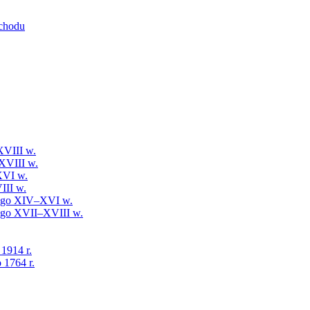
schodu
XVIII w.
XVIII w.
XVI w.
III w.
iego XIV–XVI w.
iego XVII–XVIII w.
 1914 r.
 1764 r.