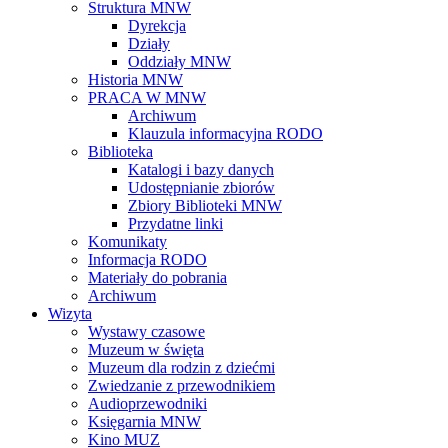
Struktura MNW
Dyrekcja
Działy
Oddziały MNW
Historia MNW
PRACA W MNW
Archiwum
Klauzula informacyjna RODO
Biblioteka
Katalogi i bazy danych
Udostępnianie zbiorów
Zbiory Biblioteki MNW
Przydatne linki
Komunikaty
Informacja RODO
Materiały do pobrania
Archiwum
Wizyta
Wystawy czasowe
Muzeum w święta
Muzeum dla rodzin z dziećmi
Zwiedzanie z przewodnikiem
Audioprzewodniki
Księgarnia MNW
Kino MUZ