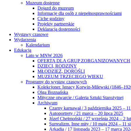
Muzeum dostępne
Dojazd do muzeum
Informacje dla osób z niepełnosprawnościami
Ciche godziny
Projekty partnerskie
Deklaracja dostępności
Wystawy czasowe
Wydarzenia
Kalendarium
Edukacja
Lato w MNW 2026
OFERTA DLA GRUP ZORGANIZOWANYCH
DZIECI, RODZINY
MŁODZIEŻ, DOROŚLI
MUZEUM TRZECIEGO WIEKU
Programy do wystaw czasowych
Kolekcjoner. Ignacy Korwin-Milewski (1846–192
Olga Boznańska
Mityczne otwarcie / Galeria Sztuki Starożytnej
Archiwum
Czarny karnawał / 3 października 2025 – 11
Autoportrety / 21 marca – 20 lipca 2025
Józef Chełmoński / 27 września 2024 – 2 lu
Surrealizm. Inne mity / 10 maja 2024 – 11 s
Arkadia / 17 listopada 2023 – 17 marca 202