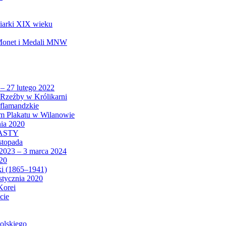
biarki XIX wieku
 Monet i Medali MNW
 – 27 lutego 2022
Rzeźby w Królikarni
 flamandzkie
um Plakatu w Wilanowie
nia 2020
CASTY
istopada
 2023 – 3 marca 2024
020
ki (1865–1941)
 stycznia 2020
Korei
cie
olskiego