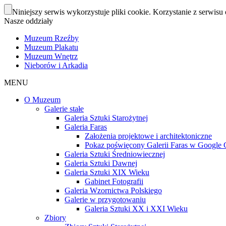
Niniejszy serwis wykorzystuje pliki cookie. Korzystanie z serwisu 
Nasze oddziały
Muzeum Rzeźby
Muzeum Plakatu
Muzeum Wnętrz
Nieborów i Arkadia
MENU
O Muzeum
Galerie stałe
Galeria Sztuki Starożytnej
Galeria Faras
Założenia projektowe i architektoniczne
Pokaz poświęcony Galerii Faras w Google Cu
Galeria Sztuki Średniowiecznej
Galeria Sztuki Dawnej
Galeria Sztuki XIX Wieku
Gabinet Fotografii
Galeria Wzornictwa Polskiego
Galerie w przygotowaniu
Galeria Sztuki XX i XXI Wieku
Zbiory