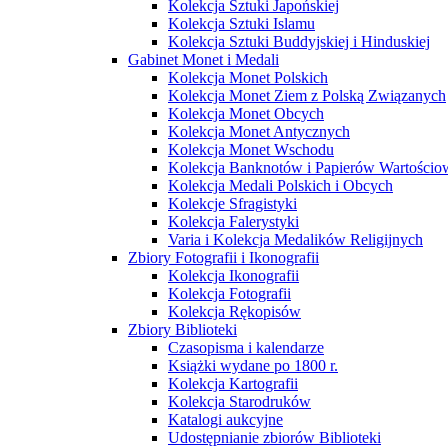
Kolekcja Sztuki Japońskiej
Kolekcja Sztuki Islamu
Kolekcja Sztuki Buddyjskiej i Hinduskiej
Gabinet Monet i Medali
Kolekcja Monet Polskich
Kolekcja Monet Ziem z Polską Związanych
Kolekcja Monet Obcych
Kolekcja Monet Antycznych
Kolekcja Monet Wschodu
Kolekcja Banknotów i Papierów Wartości
Kolekcja Medali Polskich i Obcych
Kolekcje Sfragistyki
Kolekcja Falerystyki
Varia i Kolekcja Medalików Religijnych
Zbiory Fotografii i Ikonografii
Kolekcja Ikonografii
Kolekcja Fotografii
Kolekcja Rękopisów
Zbiory Biblioteki
Czasopisma i kalendarze
Książki wydane po 1800 r.
Kolekcja Kartografii
Kolekcja Starodruków
Katalogi aukcyjne
Udostępnianie zbiorów Biblioteki