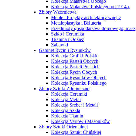
Kolekcja Malarstwa Obcego
Kolekcja Malarstwa Polskiego po 1914 r.
Zbiory Wzornictwa
Meble i Projekty architektury wnętrz
Metaloplastyka i Biżuteria
Przedmioty gospodarstwa domowego, maszy
Szkło i Ceramika
Tkanina i Odzież
Zabawki
Gabinet Rycin i Rysunków
Kolekcja Grafiki Polskiej
Kolekcja Pasteli Obcych
Kolekcja Pasteli Polskich
Kolekcja Rycin Obcych
Kolekcja Rysunków Obcych
Kolekcja Rysunku Polskiego
Zbiory Sztuki Zdobnicznej
Kolekcja Ceramiki
Kolekcja Mebli
Kolekcja Sreber i Metali
Kolekcja Szkła
Kolekcja Tkanin
Kolekcja Variów i Masoników
Zbiory Sztuki Orientalnej
Kolekcja Sztuki Chińskiej