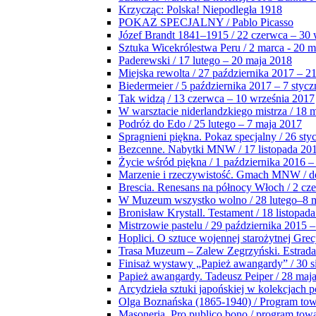
Krzycząc: Polska! Niepodległa 1918
POKAZ SPECJALNY / Pablo Picasso
Józef Brandt 1841–1915 / 22 czerwca – 30 
Sztuka Wicekrólestwa Peru / 2 marca - 20 
Paderewski / 17 lutego – 20 maja 2018
Miejska rewolta / 27 października 2017 – 2
Biedermeier / 5 października 2017 – 7 stycz
Tak widzą / 13 czerwca – 10 września 2017
W warsztacie niderlandzkiego mistrza / 18 
Podróż do Edo / 25 lutego – 7 maja 2017
Spragnieni piękna. Pokaz specjalny / 26 sty
Bezcenne. Nabytki MNW / 17 listopada 201
Życie wśród piękna / 1 października 2016 –
Marzenie i rzeczywistość. Gmach MNW / do
Brescia. Renesans na północy Włoch / 2 cz
W Muzeum wszystko wolno / 28 lutego–8 
Bronisław Krystall. Testament / 18 listopa
Mistrzowie pastelu / 29 października 2015 –
Hoplici. O sztuce wojennej starożytnej Grec
Trasa Muzeum – Zalew Zegrzyński. Estrada
Finisaż wystawy „Papież awangardy” / 30 s
Papież awangardy. Tadeusz Peiper / 28 maja
Arcydzieła sztuki japońskiej w kolekcjach p
Olga Boznańska (1865-1940) / Program to
Masoneria. Pro publico bono / program tow