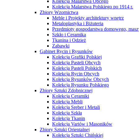
Kolekcja Malarstwa Obcego
Kolekcja Malarstwa Polskiego po 1914 r.
Zbiory Wzornictwa
Meble i Projekty architektury wnętrz
Metaloplastyka i Biżuteria
Przedmioty gospodarstwa domowego, maszy
Szkło i Ceramika
Tkanina i Odzież
Zabawki
Gabinet Rycin i Rysunków
Kolekcja Grafiki Polskiej
Kolekcja Pasteli Obcych
Kolekcja Pasteli Polskich
Kolekcja Rycin Obcych
Kolekcja Rysunków Obcych
Kolekcja Rysunku Polskiego
Zbiory Sztuki Zdobnicznej
Kolekcja Ceramiki
Kolekcja Mebli
Kolekcja Sreber i Metali
Kolekcja Szkła
Kolekcja Tkanin
Kolekcja Variów i Masoników
Zbiory Sztuki Orientalnej
Kolekcja Sztuki Chińskiej