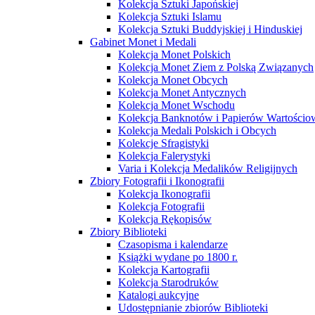
Kolekcja Sztuki Japońskiej
Kolekcja Sztuki Islamu
Kolekcja Sztuki Buddyjskiej i Hinduskiej
Gabinet Monet i Medali
Kolekcja Monet Polskich
Kolekcja Monet Ziem z Polską Związanych
Kolekcja Monet Obcych
Kolekcja Monet Antycznych
Kolekcja Monet Wschodu
Kolekcja Banknotów i Papierów Wartości
Kolekcja Medali Polskich i Obcych
Kolekcje Sfragistyki
Kolekcja Falerystyki
Varia i Kolekcja Medalików Religijnych
Zbiory Fotografii i Ikonografii
Kolekcja Ikonografii
Kolekcja Fotografii
Kolekcja Rękopisów
Zbiory Biblioteki
Czasopisma i kalendarze
Książki wydane po 1800 r.
Kolekcja Kartografii
Kolekcja Starodruków
Katalogi aukcyjne
Udostępnianie zbiorów Biblioteki