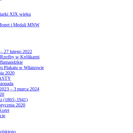
biarki XIX wieku
 Monet i Medali MNW
 – 27 lutego 2022
Rzeźby w Królikarni
 flamandzkie
um Plakatu w Wilanowie
nia 2020
CASTY
istopada
 2023 – 3 marca 2024
020
ki (1865–1941)
 stycznia 2020
Korei
cie
olskiego