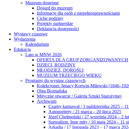
Muzeum dostępne
Dojazd do muzeum
Informacje dla osób z niepełnosprawnościami
Ciche godziny
Projekty partnerskie
Deklaracja dostępności
Wystawy czasowe
Wydarzenia
Kalendarium
Edukacja
Lato w MNW 2026
OFERTA DLA GRUP ZORGANIZOWANYCH
DZIECI, RODZINY
MŁODZIEŻ, DOROŚLI
MUZEUM TRZECIEGO WIEKU
Programy do wystaw czasowych
Kolekcjoner. Ignacy Korwin-Milewski (1846–192
Olga Boznańska
Mityczne otwarcie / Galeria Sztuki Starożytnej
Archiwum
Czarny karnawał / 3 października 2025 – 11
Autoportrety / 21 marca – 20 lipca 2025
Józef Chełmoński / 27 września 2024 – 2 lu
Surrealizm. Inne mity / 10 maja 2024 – 11 s
Arkadia / 17 listopada 2023 – 17 marca 202