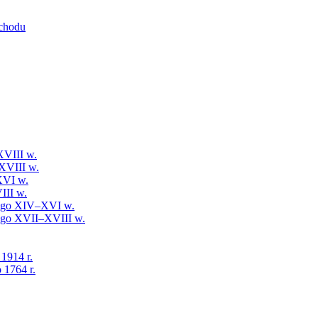
schodu
XVIII w.
XVIII w.
XVI w.
III w.
iego XIV–XVI w.
iego XVII–XVIII w.
 1914 r.
 1764 r.