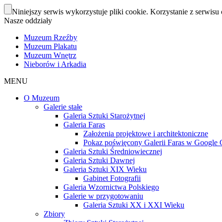
Niniejszy serwis wykorzystuje pliki cookie. Korzystanie z serwisu 
Nasze oddziały
Muzeum Rzeźby
Muzeum Plakatu
Muzeum Wnętrz
Nieborów i Arkadia
MENU
O Muzeum
Galerie stałe
Galeria Sztuki Starożytnej
Galeria Faras
Założenia projektowe i architektoniczne
Pokaz poświęcony Galerii Faras w Google Cu
Galeria Sztuki Średniowiecznej
Galeria Sztuki Dawnej
Galeria Sztuki XIX Wieku
Gabinet Fotografii
Galeria Wzornictwa Polskiego
Galerie w przygotowaniu
Galeria Sztuki XX i XXI Wieku
Zbiory