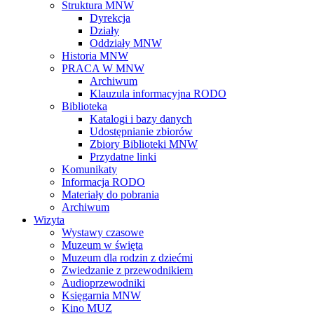
Struktura MNW
Dyrekcja
Działy
Oddziały MNW
Historia MNW
PRACA W MNW
Archiwum
Klauzula informacyjna RODO
Biblioteka
Katalogi i bazy danych
Udostępnianie zbiorów
Zbiory Biblioteki MNW
Przydatne linki
Komunikaty
Informacja RODO
Materiały do pobrania
Archiwum
Wizyta
Wystawy czasowe
Muzeum w święta
Muzeum dla rodzin z dziećmi
Zwiedzanie z przewodnikiem
Audioprzewodniki
Księgarnia MNW
Kino MUZ