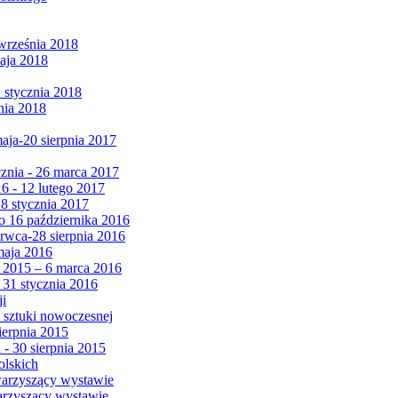
września 2018
maja 2018
1 stycznia 2018
nia 2018
maja-20 sierpnia 2017
cznia - 26 marca 2017
6 - 12 lutego 2017
 8 stycznia 2017
 16 października 2016
erwca-28 sierpnia 2016
maja 2016
da 2015 – 6 marca 2016
 31 stycznia 2016
ji
 sztuki nowoczesnej
ierpnia 2015
 - 30 sierpnia 2015
olskich
warzyszący wystawie
arzyszący wystawie