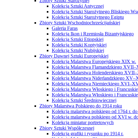
Zbiory Sztuki Starożytnej
Kolekcja Sztuki Antycznej
Kolekcja Sztuki Starożytnego Bliskiego W
Kolekcja Sztuki Starożytnego Egiptu
Zbiory Sztuki Wschodniochrześcijańskiej
Galeria Faras
Kolekcja Ikon i Rzemiosła Bizantyjskiego
Kolekcja Sztuki Etiopskiej
Kolekcja Sztuki Koptyjskiej
Kolekcja Sztuki Nubijskiej
Zbiory Dawnej Sztuki Europejskiej
Kolekcja Malarstwa Europejskiego XIX w.
Kolekcja Malarstwa Flamandzkiego XVII–
Kolekcja Malarstwa Holenderskiego XVII–
Kolekcja Malarstwa Niderlandzkiego XV–
Kolekcja Malarstwa Niemieckiego XVI–XV
Kolekcja Malarstwa Włoskiego i Francusk
Kolekcja Malarstwa Włoskiego i Francusk
Kolekcja Sztuki Średniowiecznej
Zbiory Malarstwa Polskiego do 1914 roku
Kolekcja malarstwa polskiego od 1764 r. do
Kolekcja malarstwa polskiego od XVI w. do
Kolekcja miniatur portretowych
Zbiory Sztuki Współczesnej
Kolekcja grafiki i rysunku po 1914 r.