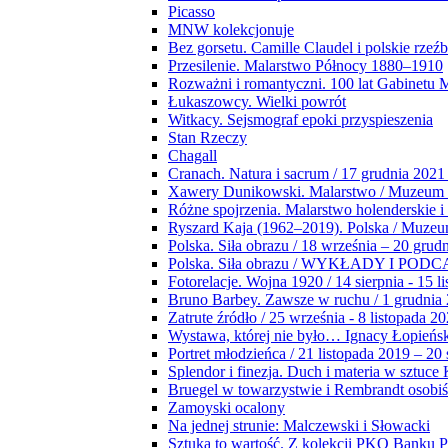
Picasso
MNW kolekcjonuje
Bez gorsetu. Camille Claudel i polskie rzeź
Przesilenie. Malarstwo Północy 1880–1910
Rozważni i romantyczni. 100 lat Gabinetu
Łukaszowcy. Wielki powrót
Witkacy. Sejsmograf epoki przyspieszenia
Stan Rzeczy
Chagall
Cranach. Natura i sacrum / 17 grudnia 2021
Xawery Dunikowski. Malarstwo / Muzeum 
Różne spojrzenia. Malarstwo holenderskie i
Ryszard Kaja (1962–2019). Polska / Muze
Polska. Siła obrazu / 18 września – 20 grud
Polska. Siła obrazu / WYKŁADY I POD
Fotorelacje. Wojna 1920 / 14 sierpnia - 15 l
Bruno Barbey. Zawsze w ruchu / 1 grudnia
Zatrute źródło / 25 września - 8 listopada 2
Wystawa, której nie było… Ignacy Łopieńs
Portret młodzieńca / 21 listopada 2019 – 20
Splendor i finezja. Duch i materia w sztuce 
Bruegel w towarzystwie i Rembrandt osobiś
Zamoyski ocalony
Na jednej strunie: Malczewski i Słowacki
Sztuka to wartość. Z kolekcji PKO Banku P