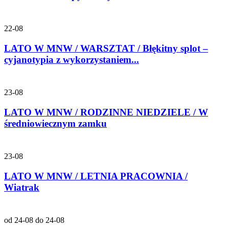
22-08
LATO W MNW / WARSZTAT / Błękitny splot –
cyjanotypia z wykorzystaniem...
23-08
LATO W MNW / RODZINNE NIEDZIELE / W
średniowiecznym zamku
23-08
LATO W MNW / LETNIA PRACOWNIA /
Wiatrak
od 24-08 do 24-08