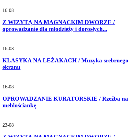
16-08
Z WIZYTĄ NA MAGNACKIM DWORZE /
oprowadzanie dla młodzieży i dorosłych...
16-08
KLASYKA NA LEŻAKACH / Muzyka srebrnego
ekranu
16-08
OPROWADZANIE KURATORSKIE / Rzeźba na
meblościankę
23-08
Z WIZYTĄ NA MAGNACKIM DWORZE /