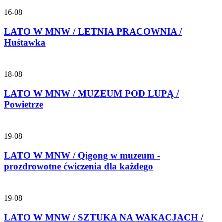
16-08
LATO W MNW / LETNIA PRACOWNIA /
Huśtawka
18-08
LATO W MNW / MUZEUM POD LUPĄ /
Powietrze
19-08
LATO W MNW / Qigong w muzeum -
prozdrowotne ćwiczenia dla każdego
19-08
LATO W MNW / SZTUKA NA WAKACJACH /