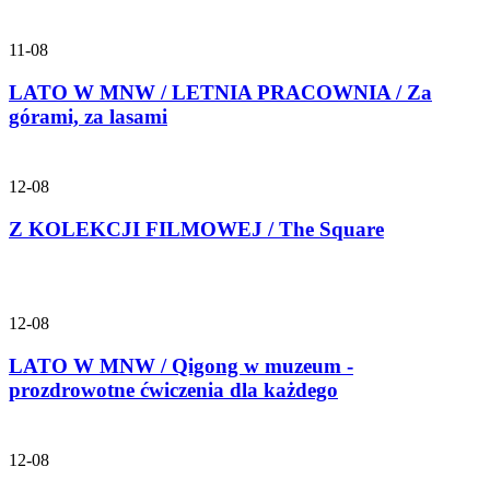
11-08
LATO W MNW / LETNIA PRACOWNIA / Za
górami, za lasami
12-08
Z KOLEKCJI FILMOWEJ / The Square
12-08
LATO W MNW / Qigong w muzeum -
prozdrowotne ćwiczenia dla każdego
12-08