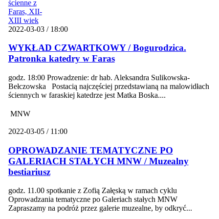
2022-03-03 / 18:00
WYKŁAD CZWARTKOWY / Bogurodzica.
Patronka katedry w Faras
godz. 18:00 Prowadzenie: dr hab. Aleksandra Sulikowska-
Bełczowska Postacią najczęściej przedstawianą na malowidłach
ściennych w faraskiej katedrze jest Matka Boska....
MNW
2022-03-05 / 11:00
OPROWADZANIE TEMATYCZNE PO
GALERIACH STAŁYCH MNW / Muzealny
bestiariusz
godz. 11.00 spotkanie z Zofią Załęską w ramach cyklu
Oprowadzania tematyczne po Galeriach stałych MNW
Zapraszamy na podróż przez galerie muzealne, by odkryć...