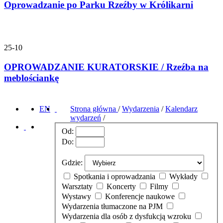
Oprowadzanie po Parku Rzeźby w Królikarni
25-10
OPROWADZANIE KURATORSKIE / Rzeźba na
meblościankę
EN
Strona główna
/
Wydarzenia
/
Kalendarz
wydarzeń
/
Od:
Do:
Gdzie:
Spotkania i oprowadzania
Wykłady
Warsztaty
Koncerty
Filmy
Wystawy
Konferencje naukowe
Wydarzenia tłumaczone na PJM
Wydarzenia dla osób z dysfukcją wzroku