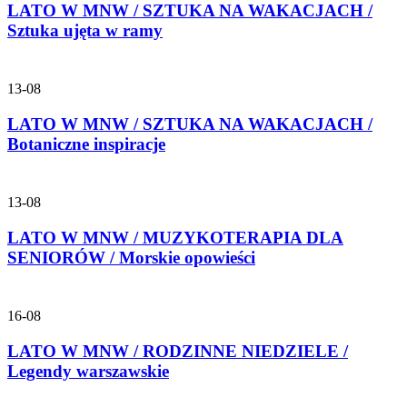
LATO W MNW / SZTUKA NA WAKACJACH /
Sztuka ujęta w ramy
13-08
LATO W MNW / SZTUKA NA WAKACJACH /
Botaniczne inspiracje
13-08
LATO W MNW / MUZYKOTERAPIA DLA
SENIORÓW / Morskie opowieści
16-08
LATO W MNW / RODZINNE NIEDZIELE /
Legendy warszawskie