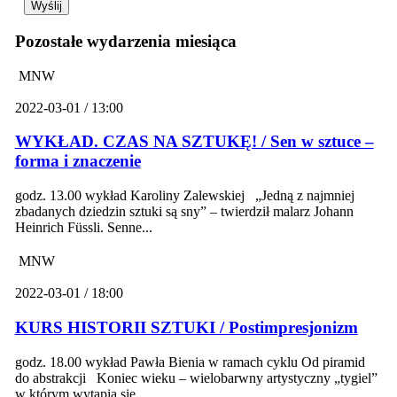
Pozostałe wydarzenia miesiąca
MNW
2022-03-01 / 13:00
WYKŁAD. CZAS NA SZTUKĘ! / Sen w sztuce –
forma i znaczenie
godz. 13.00 wykład Karoliny Zalewskiej „Jedną z najmniej
zbadanych dziedzin sztuki są sny” – twierdził malarz Johann
Heinrich Füssli. Senne...
MNW
2022-03-01 / 18:00
KURS HISTORII SZTUKI / Postimpresjonizm
godz. 18.00 wykład Pawła Bienia w ramach cyklu Od piramid
do abstrakcji Koniec wieku – wielobarwny artystyczny „tygiel”
w którym wytapia się...