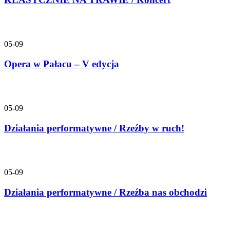
05-09
Opera w Pałacu – V edycja
05-09
Działania performatywne / Rzeźby w ruch!
05-09
Działania performatywne / Rzeźba nas obchodzi