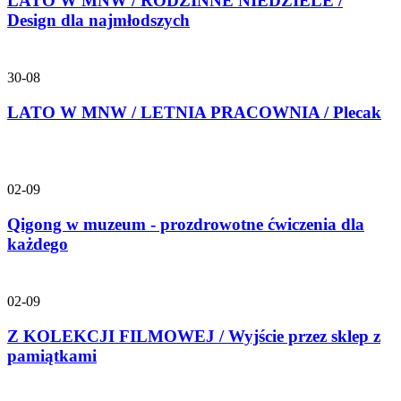
LATO W MNW / RODZINNE NIEDZIELE /
Design dla najmłodszych
30-08
LATO W MNW / LETNIA PRACOWNIA / Plecak
02-09
Qigong w muzeum - prozdrowotne ćwiczenia dla
każdego
02-09
Z KOLEKCJI FILMOWEJ / Wyjście przez sklep z
pamiątkami