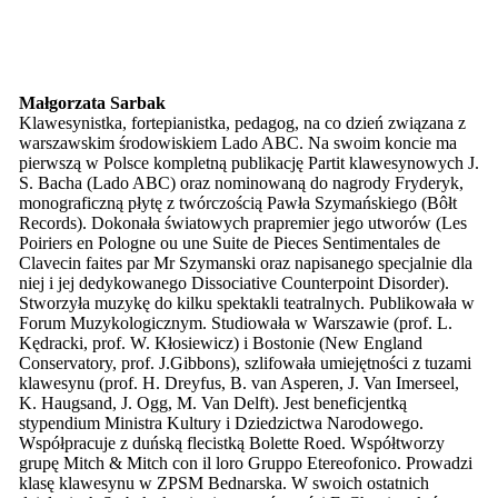
Małgorzata Sarbak
Klawesynistka, fortepianistka, pedagog, na co dzień związana z
warszawskim środowiskiem Lado ABC. Na swoim koncie ma
pierwszą w Polsce kompletną publikację Partit klawesynowych J.
S. Bacha (Lado ABC) oraz nominowaną do nagrody Fryderyk,
monograficzną płytę z twórczością Pawła Szymańskiego (Bôłt
Records). Dokonała światowych prapremier jego utworów (Les
Poiriers en Pologne ou une Suite de Pieces Sentimentales de
Clavecin faites par Mr Szymanski oraz napisanego specjalnie dla
niej i jej dedykowanego Dissociative Counterpoint Disorder).
Stworzyła muzykę do kilku spektakli teatralnych. Publikowała w
Forum Muzykologicznym. Studiowała w Warszawie (prof. L.
Kędracki, prof. W. Kłosiewicz) i Bostonie (New England
Conservatory, prof. J.Gibbons), szlifowała umiejętności z tuzami
klawesynu (prof. H. Dreyfus, B. van Asperen, J. Van Imerseel,
K. Haugsand, J. Ogg, M. Van Delft). Jest beneficjentką
stypendium Ministra Kultury i Dziedzictwa Narodowego.
Współpracuje z duńską flecistką Bolette Roed. Współtworzy
grupę Mitch & Mitch con il loro Gruppo Etereofonico. Prowadzi
klasę klawesynu w ZPSM Bednarska. W swoich ostatnich