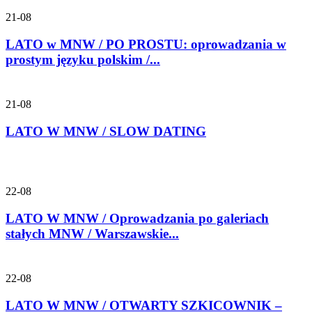
21-08
LATO w MNW / PO PROSTU: oprowadzania w
prostym języku polskim /...
21-08
LATO W MNW / SLOW DATING
22-08
LATO W MNW / Oprowadzania po galeriach
stałych MNW / Warszawskie...
22-08
LATO W MNW / OTWARTY SZKICOWNIK –