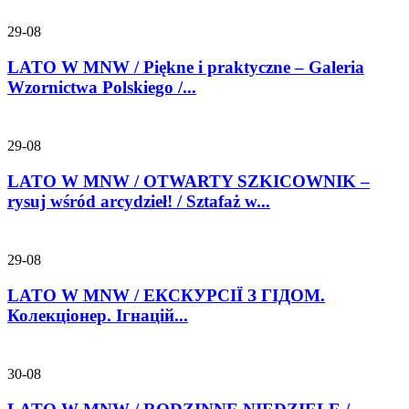
29-08
LATO W MNW / Piękne i praktyczne – Galeria
Wzornictwa Polskiego /...
29-08
LATO W MNW / OTWARTY SZKICOWNIK –
rysuj wśród arcydzieł! / Sztafaż w...
29-08
LATO W MNW / ЕКСКУРСІЇ З ГІДОМ.
Колекціонер. Ігнацій...
30-08