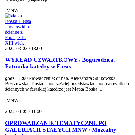
MNW
2022-03-03 / 18:00
WYKŁAD CZWARTKOWY / Bogurodzica.
Patronka katedry w Faras
godz. 18:00 Prowadzenie: dr hab. Aleksandra Sulikowska-
Bełczowska Postacią najczęściej przedstawianą na malowidłach
ściennych w faraskiej katedrze jest Matka Boska....
MNW
2022-03-05 / 11:00
OPROWADZANIE TEMATYCZNE PO
GALERIACH STAŁYCH MNW / Muzealny