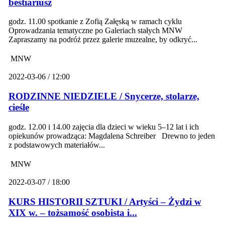
bestiariusz
godz. 11.00 spotkanie z Zofią Załęską w ramach cyklu
Oprowadzania tematyczne po Galeriach stałych MNW
Zapraszamy na podróż przez galerie muzealne, by odkryć...
MNW
2022-03-06 / 12:00
RODZINNE NIEDZIELE / Snycerze, stolarze,
cieśle
godz. 12.00 i 14.00 zajęcia dla dzieci w wieku 5–12 lat i ich
opiekunów prowadząca: Magdalena Schreiber Drewno to jeden
z podstawowych materiałów...
MNW
2022-03-07 / 18:00
KURS HISTORII SZTUKI / Artyści – Żydzi w
XIX w. – tożsamość osobista i...