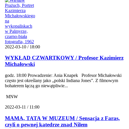
2022-03-10 / 18:00
WYKŁAD CZWARTKOWY / Profesor Kazimierz
Michałowski
godz. 18:00 Prowadzenie: Ania Knapek Profesor Michałowski
często jest określany jako „polski Indiana Jones”. Z filmowym
bohaterem łączą go niewątpliwie...
MNW
2022-03-11 / 11:00
MAMA, TATA W MUZEUM / Sensacja z Faras,
czyli o pewnej katedrze znad Nilem