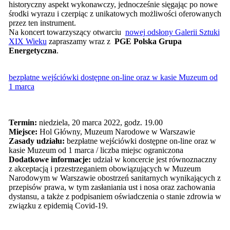
historyczny aspekt wykonawczy, jednocześnie sięgając po nowe
środki wyrazu i czerpiąc z unikatowych możliwości oferowanych
przez ten instrument.
Na koncert towarzyszący otwarciu
nowej odsłony Galerii Sztuki
XIX Wieku
zapraszamy wraz z
PGE Polska Grupa
Energetyczna
.
bezpłatne wejściówki dostępne on-line oraz w kasie Muzeum od
1 marca
Termin:
niedziela, 20 marca 2022, godz. 19.00
Miejsce:
Hol Główny, Muzeum Narodowe w Warszawie
Zasady udziału:
bezpłatne wejściówki dostępne on-line oraz w
kasie Muzeum od 1 marca / liczba miejsc ograniczona
Dodatkowe informacje:
udział w koncercie jest równoznaczny
z akceptacją i przestrzeganiem obowiązujących w Muzeum
Narodowym w Warszawie obostrzeń sanitarnych wynikających z
przepisów prawa, w tym zasłaniania ust i nosa oraz zachowania
dystansu, a także z podpisaniem oświadczenia o stanie zdrowia w
związku z epidemią Covid-19.