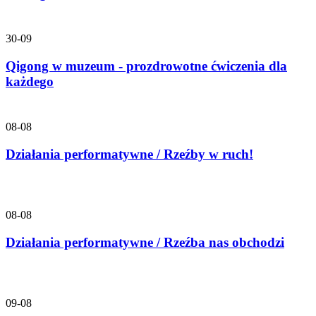
30-09
Qigong w muzeum - prozdrowotne ćwiczenia dla
każdego
08-08
Działania performatywne / Rzeźby w ruch!
08-08
Działania performatywne / Rzeźba nas obchodzi
09-08