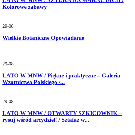
LATO W MNW / SZTUKA NA WAKACJACH /
Kolorowe zabawy
29-08
Wielkie Botaniczne Opowiadanie
29-08
LATO W MNW / Piękne i praktyczne – Galeria
Wzornictwa Polskiego /...
29-08
LATO W MNW / OTWARTY SZKICOWNIK –
rysuj wśród arcydzieł! / Sztafaż w...