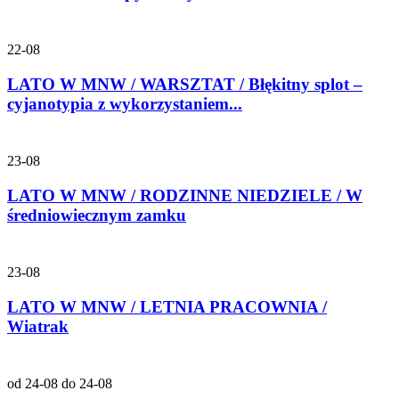
22-08
LATO W MNW / WARSZTAT / Błękitny splot –
cyjanotypia z wykorzystaniem...
23-08
LATO W MNW / RODZINNE NIEDZIELE / W
średniowiecznym zamku
23-08
LATO W MNW / LETNIA PRACOWNIA /
Wiatrak
od 24-08 do 24-08