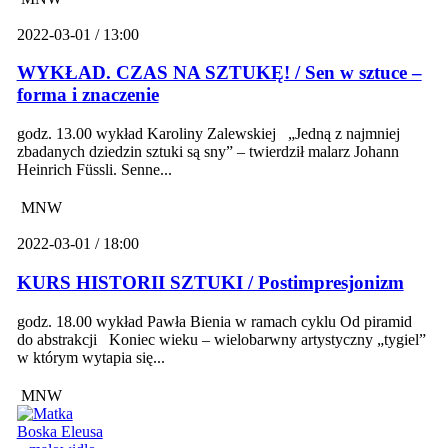
2022-03-01 / 13:00
WYKŁAD. CZAS NA SZTUKĘ! / Sen w sztuce –
forma i znaczenie
godz. 13.00 wykład Karoliny Zalewskiej „Jedną z najmniej
zbadanych dziedzin sztuki są sny” – twierdził malarz Johann
Heinrich Füssli. Senne...
MNW
2022-03-01 / 18:00
KURS HISTORII SZTUKI / Postimpresjonizm
godz. 18.00 wykład Pawła Bienia w ramach cyklu Od piramid
do abstrakcji Koniec wieku – wielobarwny artystyczny „tygiel”
w którym wytapia się...
MNW