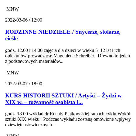
MNW
2022-03-06 / 12:00
RODZINNE NIEDZIELE / Snycerze, stolarze,
cieśle
godz. 12.00 i 14.00 zajęcia dla dzieci w wieku 5–12 lat i ich
opiekunów prowadząca: Magdalena Schreiber Drewno to jeden
z podstawowych materiałów...
MNW
2022-03-07 / 18:00
KURS HISTORII SZTUKI / Artyści – Żydzi w
XIX w. – tożsamość osobista i...
godz. 18.00 wykład dr Renaty Piątkowskiej ramach cyklu Wokół
sztuki XIX wieku Podczas wykładu zostaną omówione wpływy
dziewiętnastowiecznych...