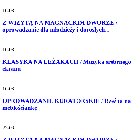
16-08
Z WIZYTĄ NA MAGNACKIM DWORZE /
oprowadzanie dla młodzieży i dorosłych...
16-08
KLASYKA NA LEŻAKACH / Muzyka srebrnego
ekranu
16-08
OPROWADZANIE KURATORSKIE / Rzeźba na
meblościankę
23-08
Z WIZYTĄ NA MAGNACKIM DWORZE /