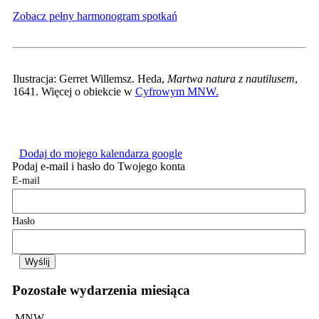
Zobacz pełny harmonogram spotkań
Ilustracja: Gerret Willemsz. Heda,
Martwa natura z nautilusem
,
1641. Więcej o obiekcie w
Cyfrowym MNW.
Dodaj do mojego kalendarza google
Podaj e-mail i hasło do Twojego konta
E-mail
Hasło
Pozostałe wydarzenia miesiąca
MNW