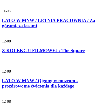
11-08
LATO W MNW / LETNIA PRACOWNIA / Za
górami, za lasami
12-08
Z KOLEKCJI FILMOWEJ / The Square
12-08
LATO W MNW / Qigong w muzeum -
prozdrowotne ćwiczenia dla każdego
12-08