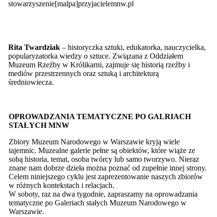
stowarzyszenie[malpa]przyjacielemnw.pl
Rita Twardziak
– historyczka sztuki, edukatorka, nauczycielka,
popularyzatorka wiedzy o sztuce. Związana z Oddziałem
Muzeum Rzeźby w Królikarni, zajmuje się historią rzeźby i
mediów przestrzennych oraz sztuką i architekturą
średniowiecza.
OPROWADZANIA TEMATYCZNE PO GALRIACH
STAŁYCH MNW
Zbiory Muzeum Narodowego w Warszawie kryją wiele
tajemnic. Muzealne galerie pełne są obiektów, które wiąże ze
sobą historia, temat, osoba twórcy lub samo tworzywo. Nieraz
znane nam dobrze dzieła można poznać od zupełnie innej strony.
Celem niniejszego cyklu jest zaprezentowanie naszych zbiorów
w różnych kontekstach i relacjach.
W soboty, raz na dwa tygodnie, zapraszamy na oprowadzania
tematyczne po Galeriach stałych Muzeum Narodowego w
Warszawie.