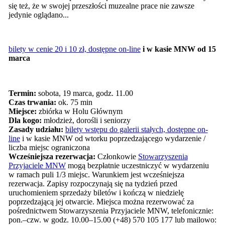
się też, że w swojej przeszłości muzealne prace nie zawsze
jedynie oglądano...
bilety w cenie 20 i 10 zł, dostępne on-line
i w kasie MNW od 15
marca
Termin:
sobota, 19 marca, godz. 11.00
Czas trwania:
ok. 75 min
Miejsce:
zbiórka w Holu Głównym
Dla kogo:
młodzież, dorośli i seniorzy
Zasady udziału:
bilety wstępu do galerii stałych, dostępne on-
line
i w kasie MNW od wtorku poprzedzającego wydarzenie /
liczba miejsc ograniczona
Wcześniejsza rezerwacja:
Członkowie
Stowarzyszenia
Przyjaciele MNW
mogą bezpłatnie uczestniczyć w wydarzeniu
w ramach puli 1/3 miejsc. Warunkiem jest wcześniejsza
rezerwacja. Zapisy rozpoczynają się na tydzień przed
uruchomieniem sprzedaży biletów i kończą w niedzielę
poprzedzającą jej otwarcie. Miejsca można rezerwować za
pośrednictwem Stowarzyszenia Przyjaciele MNW, telefonicznie:
pon.–czw. w godz. 10.00–15.00 (+48) 570 105 177 lub mailowo: