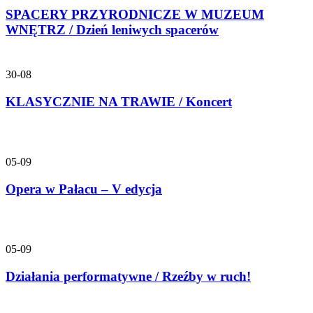
SPACERY PRZYRODNICZE W MUZEUM
WNĘTRZ / Dzień leniwych spacerów
30-08
KLASYCZNIE NA TRAWIE / Koncert
05-09
Opera w Pałacu – V edycja
05-09
Działania performatywne / Rzeźby w ruch!