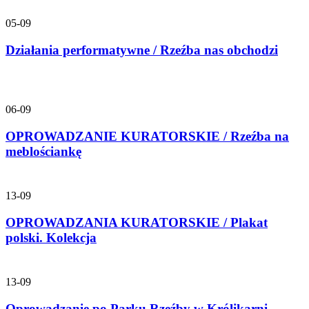
05-09
Działania performatywne / Rzeźba nas obchodzi
06-09
OPROWADZANIE KURATORSKIE / Rzeźba na
meblościankę
13-09
OPROWADZANIA KURATORSKIE / Plakat
polski. Kolekcja
13-09
Oprowadzanie po Parku Rzeźby w Królikarni