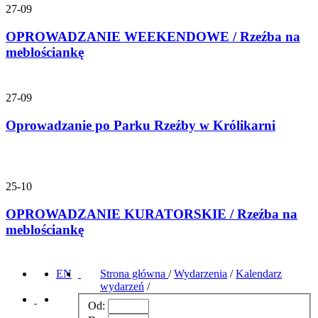
27-09
OPROWADZANIE WEEKENDOWE / Rzeźba na
meblościankę
27-09
Oprowadzanie po Parku Rzeźby w Królikarni
25-10
OPROWADZANIE KURATORSKIE / Rzeźba na
meblościankę
EN
Strona główna
/
Wydarzenia
/
Kalendarz
wydarzeń
/
Od: