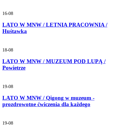
16-08
LATO W MNW / LETNIA PRACOWNIA /
Huśtawka
18-08
LATO W MNW / MUZEUM POD LUPĄ /
Powietrze
19-08
LATO W MNW / Qigong w muzeum -
prozdrowotne ćwiczenia dla każdego
19-08