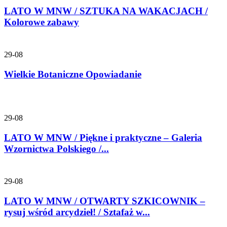
LATO W MNW / SZTUKA NA WAKACJACH /
Kolorowe zabawy
29-08
Wielkie Botaniczne Opowiadanie
29-08
LATO W MNW / Piękne i praktyczne – Galeria
Wzornictwa Polskiego /...
29-08
LATO W MNW / OTWARTY SZKICOWNIK –
rysuj wśród arcydzieł! / Sztafaż w...