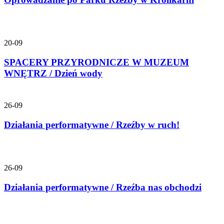
20-09
SPACERY PRZYRODNICZE W MUZEUM
WNĘTRZ / Dzień wody
26-09
Działania performatywne / Rzeźby w ruch!
26-09
Działania performatywne / Rzeźba nas obchodzi