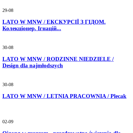
29-08
LATO W MNW / ЕКСКУРСІЇ З ГІДОМ.
Колекціонер. Ігнацій...
30-08
LATO W MNW / RODZINNE NIEDZIELE /
Design dla najmłodszych
30-08
LATO W MNW / LETNIA PRACOWNIA / Plecak
02-09