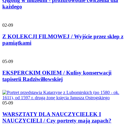
Qigong w muzeum - prozdrowotne ćwiczenia dla
każdego
02-09
Z KOLEKCJI FILMOWEJ / Wyjście przez sklep z
pamiątkami
05-09
EKSPERCKIM OKIEM / Kulisy konserwacji
tapiserii Radziwiłłowskiej
05-09
WARSZTATY DLA NAUCZYCIELEK I
NAUCZYCIELI / Czy portrety mają zapach?