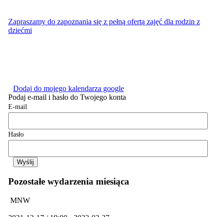
Zapraszamy do zapoznania się z pełną ofertą zajęć dla rodzin z
dziećmi
Dodaj do mojego kalendarza google
Podaj e-mail i hasło do Twojego konta
E-mail
Hasło
Pozostałe wydarzenia miesiąca
MNW