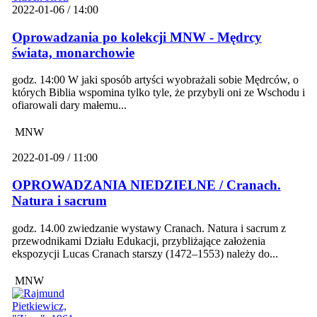
2022-01-06 / 14:00
Oprowadzania po kolekcji MNW - Mędrcy
świata, monarchowie
godz. 14:00 W jaki sposób artyści wyobrażali sobie Mędrców, o
których Biblia wspomina tylko tyle, że przybyli oni ze Wschodu i
ofiarowali dary małemu...
MNW
2022-01-09 / 11:00
OPROWADZANIA NIEDZIELNE / Cranach.
Natura i sacrum
godz. 14.00 zwiedzanie wystawy Cranach. Natura i sacrum z
przewodnikami Działu Edukacji, przybliżające założenia
ekspozycji Lucas Cranach starszy (1472–1553) należy do...
MNW