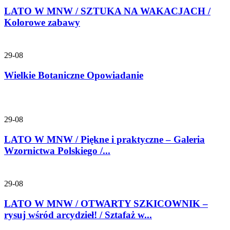
LATO W MNW / SZTUKA NA WAKACJACH /
Kolorowe zabawy
29-08
Wielkie Botaniczne Opowiadanie
29-08
LATO W MNW / Piękne i praktyczne – Galeria
Wzornictwa Polskiego /...
29-08
LATO W MNW / OTWARTY SZKICOWNIK –
rysuj wśród arcydzieł! / Sztafaż w...