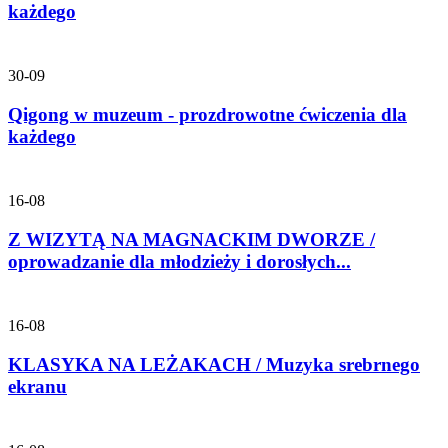
każdego
30-09
Qigong w muzeum - prozdrowotne ćwiczenia dla
każdego
16-08
Z WIZYTĄ NA MAGNACKIM DWORZE /
oprowadzanie dla młodzieży i dorosłych...
16-08
KLASYKA NA LEŻAKACH / Muzyka srebrnego
ekranu