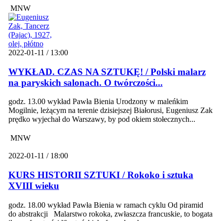
MNW
2022-01-11 / 13:00
WYKŁAD. CZAS NA SZTUKĘ! / Polski malarz
na paryskich salonach. O twórczości...
godz. 13.00 wykład Pawła Bienia Urodzony w maleńkim
Mogilnie, leżącym na terenie dzisiejszej Białorusi, Eugeniusz Zak
prędko wyjechał do Warszawy, by pod okiem stołecznych...
MNW
2022-01-11 / 18:00
KURS HISTORII SZTUKI / Rokoko i sztuka
XVIII wieku
godz. 18.00 wykład Pawła Bienia w ramach cyklu Od piramid
do abstrakcji Malarstwo rokoka, zwłaszcza francuskie, to bogata