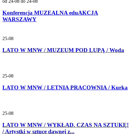
od 24-08 do 24-08
Konferencja MUZEALNA eduAKCJA
WARSZAWY
25-08
LATO W MNW / MUZEUM POD LUPĄ / Woda
25-08
LATO W MNW / LETNIA PRACOWNIA / Kurka
25-08
LATO W MNW / WYKŁAD. CZAS NA SZTUKĘ!
/ Artystki w sztuce dawnej z...