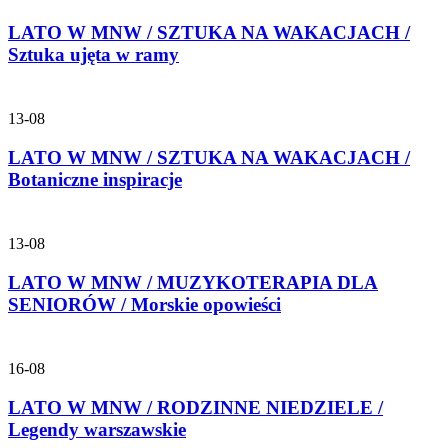
LATO W MNW / SZTUKA NA WAKACJACH /
Sztuka ujęta w ramy
13-08
LATO W MNW / SZTUKA NA WAKACJACH /
Botaniczne inspiracje
13-08
LATO W MNW / MUZYKOTERAPIA DLA
SENIORÓW / Morskie opowieści
16-08
LATO W MNW / RODZINNE NIEDZIELE /
Legendy warszawskie