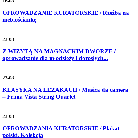
16-08
OPROWADZANIE KURATORSKIE / Rzeźba na
meblościankę
23-08
Z WIZYTĄ NA MAGNACKIM DWORZE /
oprowadzanie dla młodzieży i dorosłych...
23-08
KLASYKA NA LEŻAKACH / Musica da camera
– Prima Vista String Quartet
23-08
OPROWADZANIA KURATORSKIE / Plakat
polski. Kolekcja