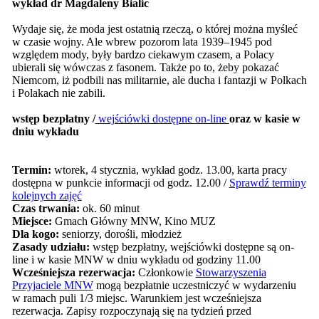
wykład dr Magdaleny Bialic
Wydaje się, że moda jest ostatnią rzeczą, o której można myśleć
w czasie wojny. Ale wbrew pozorom lata 1939–1945 pod
względem mody, były bardzo ciekawym czasem, a Polacy
ubierali się wówczas z fasonem. Także po to, żeby pokazać
Niemcom, iż podbili nas militarnie, ale ducha i fantazji w Polkach
i Polakach nie zabili.
wstęp bezpłatny /
wejściówki dostępne on-line
oraz w kasie w
dniu wykładu
Termin:
wtorek, 4 stycznia, wykład godz. 13.00, karta pracy
dostępna w punkcie informacji od godz. 12.00 /
Sprawdź terminy
kolejnych zajęć
Czas trwania:
ok. 60 minut
Miejsce:
Gmach Główny MNW, Kino MUZ
Dla kogo:
seniorzy, dorośli, młodzież
Zasady udziału:
wstęp bezpłatny, wejściówki dostępne są on-
line i w kasie MNW w dniu wykładu od godziny 11.00
Wcześniejsza rezerwacja:
Członkowie
Stowarzyszenia
Przyjaciele MNW
mogą bezpłatnie uczestniczyć w wydarzeniu
w ramach puli 1/3 miejsc. Warunkiem jest wcześniejsza
rezerwacja. Zapisy rozpoczynają się na tydzień przed