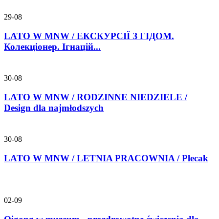
29-08
LATO W MNW / ЕКСКУРСІЇ З ГІДОМ.
Колекціонер. Ігнацій...
30-08
LATO W MNW / RODZINNE NIEDZIELE /
Design dla najmłodszych
30-08
LATO W MNW / LETNIA PRACOWNIA / Plecak
02-09