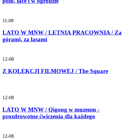
polu, łące i w ogrodzie
11-08
LATO W MNW / LETNIA PRACOWNIA / Za
górami, za lasami
12-08
Z KOLEKCJI FILMOWEJ / The Square
12-08
LATO W MNW / Qigong w muzeum -
prozdrowotne ćwiczenia dla każdego
12-08