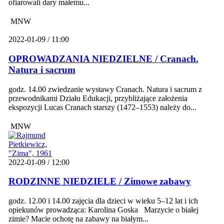
ofiarowali dary małemu...
MNW
2022-01-09 / 11:00
OPROWADZANIA NIEDZIELNE / Cranach.
Natura i sacrum
godz. 14.00 zwiedzanie wystawy Cranach. Natura i sacrum z
przewodnikami Działu Edukacji, przybliżające założenia
ekspozycji Lucas Cranach starszy (1472–1553) należy do...
MNW
2022-01-09 / 12:00
RODZINNE NIEDZIELE / Zimowe zabawy
godz. 12.00 i 14.00 zajęcia dla dzieci w wieku 5–12 lat i ich
opiekunów prowadząca: Karolina Goska Marzycie o białej
zimie? Macie ochotę na zabawy na białym...