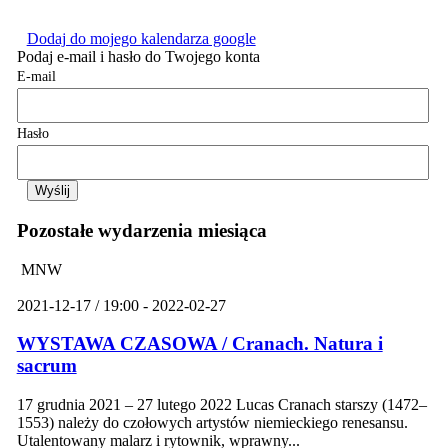
Dodaj do mojego kalendarza google
Podaj e-mail i hasło do Twojego konta
E-mail
Hasło
Pozostałe wydarzenia miesiąca
MNW
2021-12-17 / 19:00 - 2022-02-27
WYSTAWA CZASOWA / Cranach. Natura i
sacrum
17 grudnia 2021 – 27 lutego 2022 Lucas Cranach starszy (1472–
1553) należy do czołowych artystów niemieckiego renesansu.
Utalentowany malarz i rytownik, wprawny...