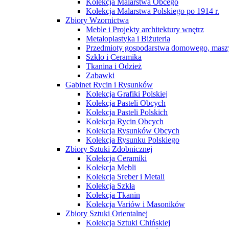
Kolekcja Malarstwa Obcego
Kolekcja Malarstwa Polskiego po 1914 r.
Zbiory Wzornictwa
Meble i Projekty architektury wnętrz
Metaloplastyka i Biżuteria
Przedmioty gospodarstwa domowego, maszy
Szkło i Ceramika
Tkanina i Odzież
Zabawki
Gabinet Rycin i Rysunków
Kolekcja Grafiki Polskiej
Kolekcja Pasteli Obcych
Kolekcja Pasteli Polskich
Kolekcja Rycin Obcych
Kolekcja Rysunków Obcych
Kolekcja Rysunku Polskiego
Zbiory Sztuki Zdobnicznej
Kolekcja Ceramiki
Kolekcja Mebli
Kolekcja Sreber i Metali
Kolekcja Szkła
Kolekcja Tkanin
Kolekcja Variów i Masoników
Zbiory Sztuki Orientalnej
Kolekcja Sztuki Chińskiej