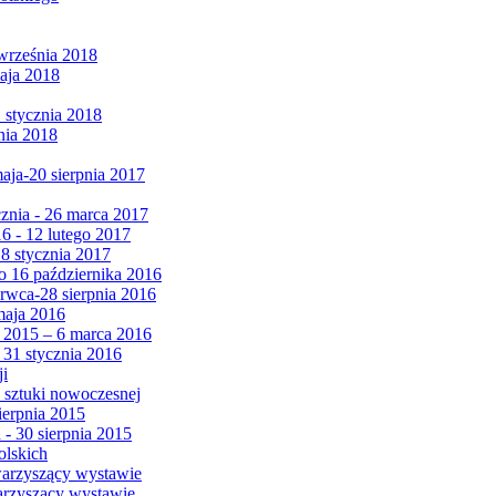
września 2018
maja 2018
1 stycznia 2018
nia 2018
maja-20 sierpnia 2017
cznia - 26 marca 2017
6 - 12 lutego 2017
 8 stycznia 2017
 16 października 2016
erwca-28 sierpnia 2016
maja 2016
da 2015 – 6 marca 2016
 31 stycznia 2016
ji
 sztuki nowoczesnej
ierpnia 2015
 - 30 sierpnia 2015
olskich
warzyszący wystawie
arzyszący wystawie