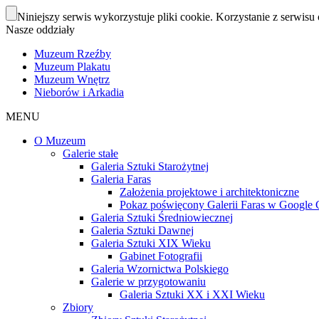
Niniejszy serwis wykorzystuje pliki cookie. Korzystanie z serwisu 
Nasze oddziały
Muzeum Rzeźby
Muzeum Plakatu
Muzeum Wnętrz
Nieborów i Arkadia
MENU
O Muzeum
Galerie stałe
Galeria Sztuki Starożytnej
Galeria Faras
Założenia projektowe i architektoniczne
Pokaz poświęcony Galerii Faras w Google Cu
Galeria Sztuki Średniowiecznej
Galeria Sztuki Dawnej
Galeria Sztuki XIX Wieku
Gabinet Fotografii
Galeria Wzornictwa Polskiego
Galerie w przygotowaniu
Galeria Sztuki XX i XXI Wieku
Zbiory