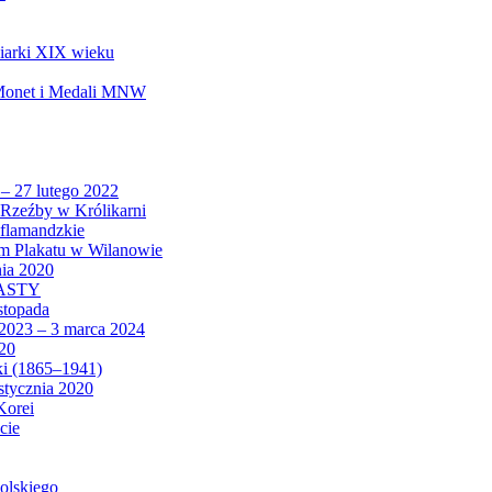
biarki XIX wieku
 Monet i Medali MNW
 – 27 lutego 2022
Rzeźby w Królikarni
 flamandzkie
um Plakatu w Wilanowie
nia 2020
CASTY
istopada
 2023 – 3 marca 2024
020
ki (1865–1941)
 stycznia 2020
Korei
cie
olskiego