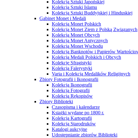
Kolekcja Sztuki Japońskiej
Kolekcja Sztuki Islamu
Kolekcja Sztuki Buddyjskiej i Hinduskiej
Gabinet Monet i Medali
Kolekcja Monet Polskich
Kolekcja Monet Ziem z Polską Związanych
Kolekcja Monet Obcych
Kolekcja Monet Antycznych
Kolekcja Monet Wschodu
Kolekcja Banknotów i Papierów Wartości
Kolekcja Medali Polskich i Obcych
Kolekcje Sfragistyki
Kolekcja Falerystyki
Varia i Kolekcja Medalików Religijnych
Zbiory Fotografii i Ikonografii
Kolekcja Ikonografii
Kolekcja Fotografii
Kolekcja Rękopisów
Zbiory Biblioteki
Czasopisma i kalendarze
Książki wydane po 1800 r.
Kolekcja Kartografii
Kolekcja Starodruków
Katalogi aukcyjne
Udostępnianie zbiorów Biblioteki