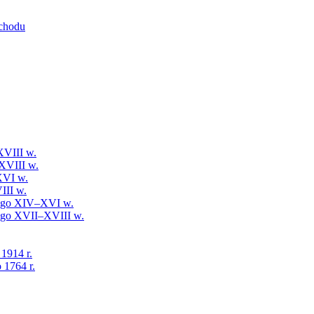
schodu
XVIII w.
XVIII w.
XVI w.
III w.
iego XIV–XVI w.
iego XVII–XVIII w.
 1914 r.
 1764 r.