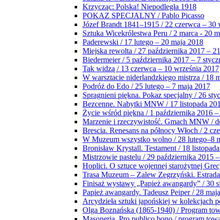
Krzycząc: Polska! Niepodległa 1918
POKAZ SPECJALNY / Pablo Picasso
Józef Brandt 1841–1915 / 22 czerwca – 30 
Sztuka Wicekrólestwa Peru / 2 marca - 20 
Paderewski / 17 lutego – 20 maja 2018
Miejska rewolta / 27 października 2017 – 2
Biedermeier / 5 października 2017 – 7 stycz
Tak widzą / 13 czerwca – 10 września 2017
W warsztacie niderlandzkiego mistrza / 18 
Podróż do Edo / 25 lutego – 7 maja 2017
Spragnieni piękna. Pokaz specjalny / 26 sty
Bezcenne. Nabytki MNW / 17 listopada 201
Życie wśród piękna / 1 października 2016 –
Marzenie i rzeczywistość. Gmach MNW / do
Brescia. Renesans na północy Włoch / 2 cz
W Muzeum wszystko wolno / 28 lutego–8 
Bronisław Krystall. Testament / 18 listopa
Mistrzowie pastelu / 29 października 2015 –
Hoplici. O sztuce wojennej starożytnej Grec
Trasa Muzeum – Zalew Zegrzyński. Estrada
Finisaż wystawy „Papież awangardy” / 30 s
Papież awangardy. Tadeusz Peiper / 28 maja
Arcydzieła sztuki japońskiej w kolekcjach p
Olga Boznańska (1865-1940) / Program to
Masoneria. Pro publico bono / program tow