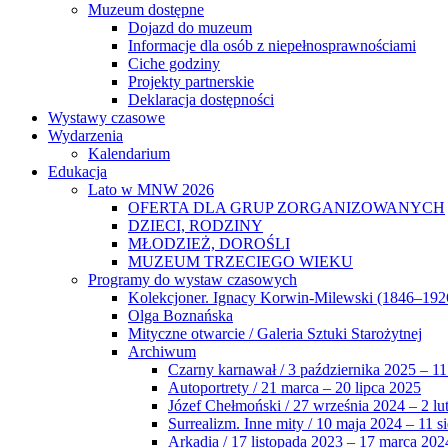
Muzeum dostępne
Dojazd do muzeum
Informacje dla osób z niepełnosprawnościami
Ciche godziny
Projekty partnerskie
Deklaracja dostępności
Wystawy czasowe
Wydarzenia
Kalendarium
Edukacja
Lato w MNW 2026
OFERTA DLA GRUP ZORGANIZOWANYCH
DZIECI, RODZINY
MŁODZIEŻ, DOROŚLI
MUZEUM TRZECIEGO WIEKU
Programy do wystaw czasowych
Kolekcjoner. Ignacy Korwin-Milewski (1846–192
Olga Boznańska
Mityczne otwarcie / Galeria Sztuki Starożytnej
Archiwum
Czarny karnawał / 3 października 2025 – 11
Autoportrety / 21 marca – 20 lipca 2025
Józef Chełmoński / 27 września 2024 – 2 lu
Surrealizm. Inne mity / 10 maja 2024 – 11 s
Arkadia / 17 listopada 2023 – 17 marca 202