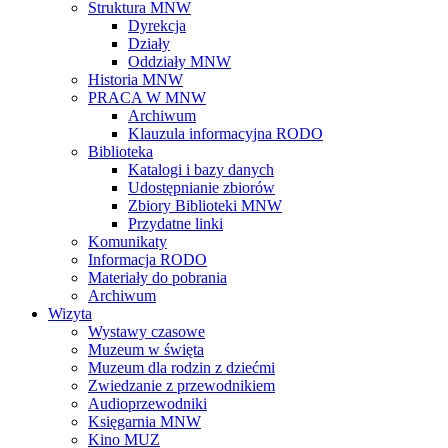
Struktura MNW
Dyrekcja
Działy
Oddziały MNW
Historia MNW
PRACA W MNW
Archiwum
Klauzula informacyjna RODO
Biblioteka
Katalogi i bazy danych
Udostępnianie zbiorów
Zbiory Biblioteki MNW
Przydatne linki
Komunikaty
Informacja RODO
Materiały do pobrania
Archiwum
Wizyta
Wystawy czasowe
Muzeum w święta
Muzeum dla rodzin z dziećmi
Zwiedzanie z przewodnikiem
Audioprzewodniki
Księgarnia MNW
Kino MUZ