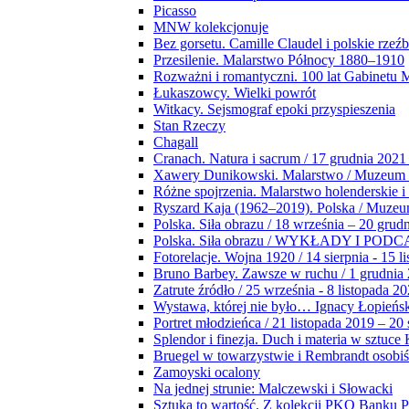
Picasso
MNW kolekcjonuje
Bez gorsetu. Camille Claudel i polskie rzeź
Przesilenie. Malarstwo Północy 1880–1910
Rozważni i romantyczni. 100 lat Gabinetu
Łukaszowcy. Wielki powrót
Witkacy. Sejsmograf epoki przyspieszenia
Stan Rzeczy
Chagall
Cranach. Natura i sacrum / 17 grudnia 2021
Xawery Dunikowski. Malarstwo / Muzeum 
Różne spojrzenia. Malarstwo holenderskie i
Ryszard Kaja (1962–2019). Polska / Muze
Polska. Siła obrazu / 18 września – 20 grud
Polska. Siła obrazu / WYKŁADY I POD
Fotorelacje. Wojna 1920 / 14 sierpnia - 15 l
Bruno Barbey. Zawsze w ruchu / 1 grudnia
Zatrute źródło / 25 września - 8 listopada 2
Wystawa, której nie było… Ignacy Łopieńs
Portret młodzieńca / 21 listopada 2019 – 20
Splendor i finezja. Duch i materia w sztuce 
Bruegel w towarzystwie i Rembrandt osobiś
Zamoyski ocalony
Na jednej strunie: Malczewski i Słowacki
Sztuka to wartość. Z kolekcji PKO Banku P