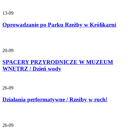
13-09
Oprowadzanie po Parku Rzeźby w Królikarni
20-09
SPACERY PRZYRODNICZE W MUZEUM
WNĘTRZ / Dzień wody
26-09
Działania performatywne / Rzeźby w ruch!
26-09