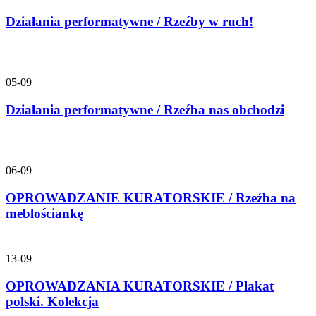
Działania performatywne / Rzeźby w ruch!
05-09
Działania performatywne / Rzeźba nas obchodzi
06-09
OPROWADZANIE KURATORSKIE / Rzeźba na
meblościankę
13-09
OPROWADZANIA KURATORSKIE / Plakat
polski. Kolekcja