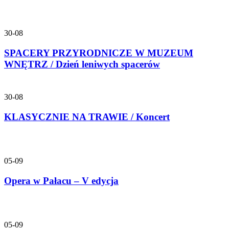
30-08
SPACERY PRZYRODNICZE W MUZEUM
WNĘTRZ / Dzień leniwych spacerów
30-08
KLASYCZNIE NA TRAWIE / Koncert
05-09
Opera w Pałacu – V edycja
05-09