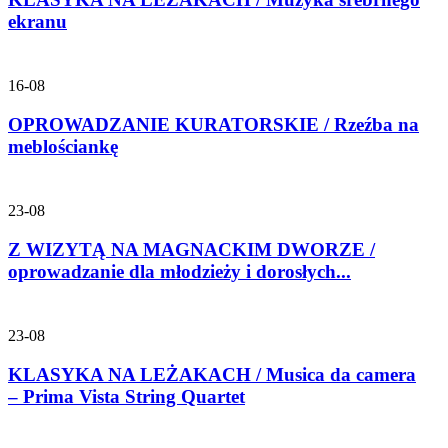
ekranu
16-08
OPROWADZANIE KURATORSKIE / Rzeźba na
meblościankę
23-08
Z WIZYTĄ NA MAGNACKIM DWORZE /
oprowadzanie dla młodzieży i dorosłych...
23-08
KLASYKA NA LEŻAKACH / Musica da camera
– Prima Vista String Quartet