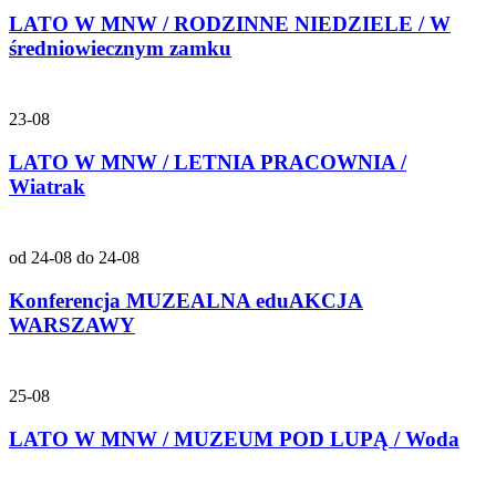
LATO W MNW / RODZINNE NIEDZIELE / W
średniowiecznym zamku
23-08
LATO W MNW / LETNIA PRACOWNIA /
Wiatrak
od 24-08 do 24-08
Konferencja MUZEALNA eduAKCJA
WARSZAWY
25-08
LATO W MNW / MUZEUM POD LUPĄ / Woda