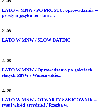
21-08
LATO w MNW / PO PROSTU: oprowadzania w
prostym języku polskim /...
21-08
LATO W MNW / SLOW DATING
22-08
LATO W MNW / Oprowadzania po galeriach
stałych MNW / Warszawskie...
22-08
LATO W MNW / OTWARTY SZKICOWNIK –
rysuj wśród arcydzieł! / Rzeźba w...