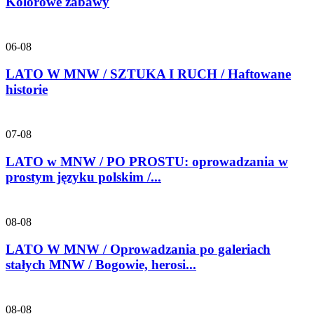
Kolorowe zabawy
06-08
LATO W MNW / SZTUKA I RUCH / Haftowane
historie
07-08
LATO w MNW / PO PROSTU: oprowadzania w
prostym języku polskim /...
08-08
LATO W MNW / Oprowadzania po galeriach
stałych MNW / Bogowie, herosi...
08-08