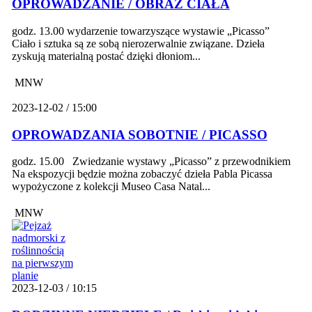
OPROWADZANIE / OBRAZ CIAŁA
godz. 13.00 wydarzenie towarzyszące wystawie „Picasso”
Ciało i sztuka są ze sobą nierozerwalnie związane. Dzieła
zyskują materialną postać dzięki dłoniom...
MNW
2023-12-02 / 15:00
OPROWADZANIA SOBOTNIE / PICASSO
godz. 15.00 Zwiedzanie wystawy „Picasso” z przewodnikiem
Na ekspozycji będzie można zobaczyć dzieła Pabla Picassa
wypożyczone z kolekcji Museo Casa Natal...
MNW
2023-12-03 / 10:15