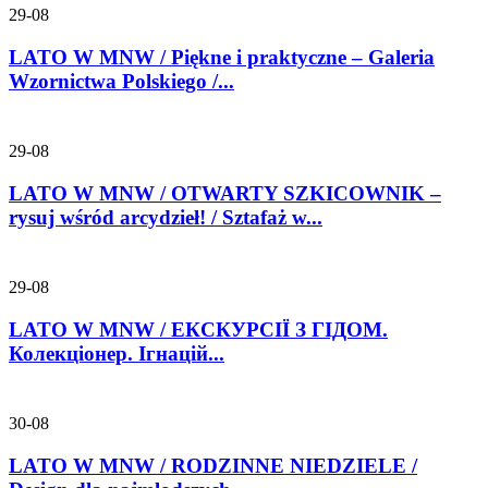
29-08
LATO W MNW / Piękne i praktyczne – Galeria
Wzornictwa Polskiego /...
29-08
LATO W MNW / OTWARTY SZKICOWNIK –
rysuj wśród arcydzieł! / Sztafaż w...
29-08
LATO W MNW / ЕКСКУРСІЇ З ГІДОМ.
Колекціонер. Ігнацій...
30-08
LATO W MNW / RODZINNE NIEDZIELE /