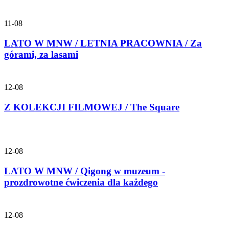
11-08
LATO W MNW / LETNIA PRACOWNIA / Za
górami, za lasami
12-08
Z KOLEKCJI FILMOWEJ / The Square
12-08
LATO W MNW / Qigong w muzeum -
prozdrowotne ćwiczenia dla każdego
12-08