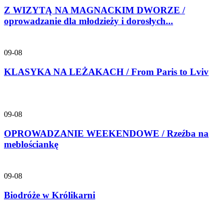
Z WIZYTĄ NA MAGNACKIM DWORZE /
oprowadzanie dla młodzieży i dorosłych...
09-08
KLASYKA NA LEŻAKACH / From Paris to Lviv
09-08
OPROWADZANIE WEEKENDOWE / Rzeźba na
meblościankę
09-08
Biodróże w Królikarni