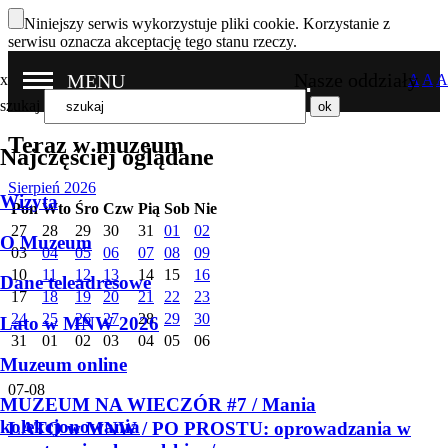
Niniejszy serwis wykorzystuje pliki cookie. Korzystanie z
serwisu oznacza akceptację tego stanu rzeczy.
Nasze oddziały
MENU
x
A
A
A
szukaj
Teraz w muzeum
Najczęściej oglądane
Sierpień 2026
Wizyta
Pon
Wto
Śro
Czw
Pią
Sob
Nie
27
28
29
30
31
01
02
O Muzeum
03
04
05
06
07
08
09
10
11
12
13
14
15
16
Dane teleadresowe
17
18
19
20
21
22
23
24
25
26
27
28
29
30
Lato w MNW 2026
31
01
02
03
04
05
06
Muzeum online
07-08
MUZEUM NA WIECZÓR #7 / Mania
kolekcjonowania
LATO w MNW / PO PROSTU: oprowadzania w