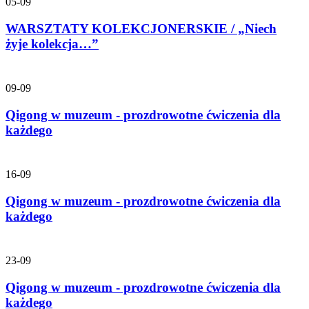
05-09
WARSZTATY KOLEKCJONERSKIE / „Niech
żyje kolekcja…”
09-09
Qigong w muzeum - prozdrowotne ćwiczenia dla
każdego
16-09
Qigong w muzeum - prozdrowotne ćwiczenia dla
każdego
23-09
Qigong w muzeum - prozdrowotne ćwiczenia dla
każdego