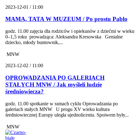
2023-12-01 / 11:00
MAMA, TATA W MUZEUM / Po prostu Pablo
godz. 11.00 zajęcia dla rodziców i opiekunów z dziećmi w wieku
0–1,5 roku prowadząca: Aleksandra Kresowska Genialne
dziecko, młody buntownik,...
MNW
2023-12-02 / 11:00
OPROWADZANIA PO GALERIACH
STAŁYCH MNW / Jak myśleli ludzie
średniowiecza?
godz. 11.00 spotkanie w ramach cyklu Oprowadzania po
galeriach stałych MNW U progu XV wieku kultura
średniowiecznej Europy uległa ujednoliceniu. Spoiwem były...
MNW