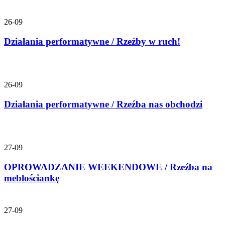
26-09
Działania performatywne / Rzeźby w ruch!
26-09
Działania performatywne / Rzeźba nas obchodzi
27-09
OPROWADZANIE WEEKENDOWE / Rzeźba na
meblościankę
27-09