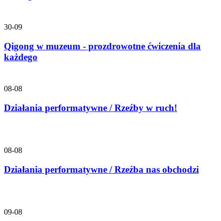
30-09
Qigong w muzeum - prozdrowotne ćwiczenia dla
każdego
08-08
Działania performatywne / Rzeźby w ruch!
08-08
Działania performatywne / Rzeźba nas obchodzi
09-08