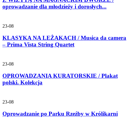
oprowadzanie dla młodzieży i dorosłych...
23-08
KLASYKA NA LEŻAKACH / Musica da camera
– Prima Vista String Quartet
23-08
OPROWADZANIA KURATORSKIE / Plakat
polski. Kolekcja
23-08
Oprowadzanie po Parku Rzeźby w Królikarni