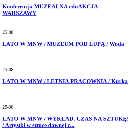
Konferencja MUZEALNA eduAKCJA
WARSZAWY
25-08
LATO W MNW / MUZEUM POD LUPĄ / Woda
25-08
LATO W MNW / LETNIA PRACOWNIA / Kurka
25-08
LATO W MNW / WYKŁAD. CZAS NA SZTUKĘ!
/ Artystki w sztuce dawnej z...