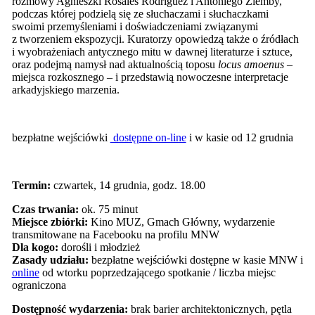
rozmowy Agnieszki Rosales Rodríguez i Antoniego Ziemby,
podczas której podzielą się ze słuchaczami i słuchaczkami
swoimi przemyśleniami i doświadczeniami związanymi
z tworzeniem ekspozycji. Kuratorzy opowiedzą także o źródłach
i wyobrażeniach antycznego mitu w dawnej literaturze i sztuce,
oraz podejmą namysł nad aktualnością toposu
locus amoenus
–
miejsca rozkosznego – i przedstawią nowoczesne interpretacje
arkadyjskiego marzenia.
bezpłatne wejściówki
dostępne on-line
i w kasie od 12 grudnia
Termin:
czwartek, 14 grudnia, godz. 18.00
Czas trwania:
ok. 75 minut
Miejsce zbiórki:
Kino MUZ, Gmach Główny, wydarzenie
transmitowane na Facebooku na profilu MNW
Dla kogo:
dorośli i młodzież
Zasady udziału:
bezpłatne wejściówki dostępne w kasie MNW i
online
od wtorku poprzedzającego spotkanie / liczba miejsc
ograniczona
Dostępność wydarzenia:
brak barier architektonicznych, pętla