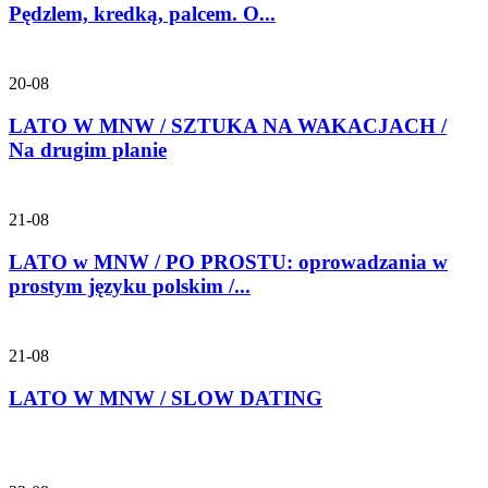
Pędzlem, kredką, palcem. O...
20-08
LATO W MNW / SZTUKA NA WAKACJACH /
Na drugim planie
21-08
LATO w MNW / PO PROSTU: oprowadzania w
prostym języku polskim /...
21-08
LATO W MNW / SLOW DATING