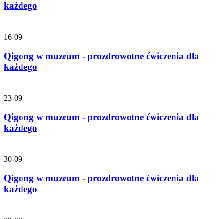
każdego
16-09
Qigong w muzeum - prozdrowotne ćwiczenia dla
każdego
23-09
Qigong w muzeum - prozdrowotne ćwiczenia dla
każdego
30-09
Qigong w muzeum - prozdrowotne ćwiczenia dla
każdego