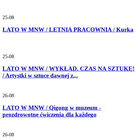
25-08
LATO W MNW / LETNIA PRACOWNIA / Kurka
25-08
LATO W MNW / WYKŁAD. CZAS NA SZTUKĘ!
/ Artystki w sztuce dawnej z...
26-08
LATO W MNW / Qigong w muzeum -
prozdrowotne ćwiczenia dla każdego
26-08