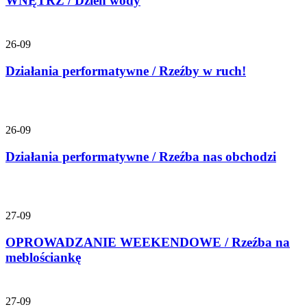
WNĘTRZ / Dzień wody
26-09
Działania performatywne / Rzeźby w ruch!
26-09
Działania performatywne / Rzeźba nas obchodzi
27-09
OPROWADZANIE WEEKENDOWE / Rzeźba na
meblościankę
27-09