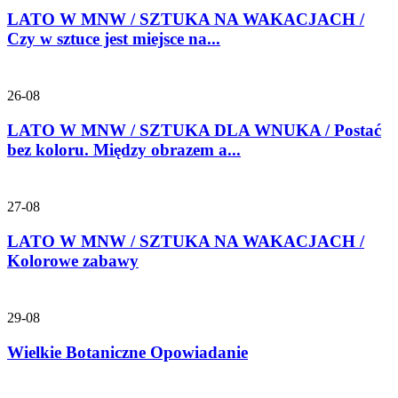
LATO W MNW / SZTUKA NA WAKACJACH /
Czy w sztuce jest miejsce na...
26-08
LATO W MNW / SZTUKA DLA WNUKA / Postać
bez koloru. Między obrazem a...
27-08
LATO W MNW / SZTUKA NA WAKACJACH /
Kolorowe zabawy
29-08
Wielkie Botaniczne Opowiadanie