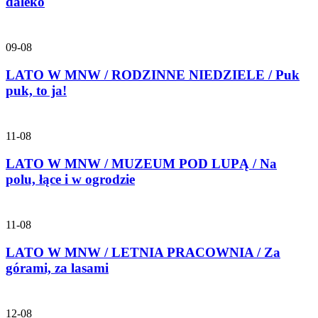
daleko
09-08
LATO W MNW / RODZINNE NIEDZIELE / Puk
puk, to ja!
11-08
LATO W MNW / MUZEUM POD LUPĄ / Na
polu, łące i w ogrodzie
11-08
LATO W MNW / LETNIA PRACOWNIA / Za
górami, za lasami
12-08