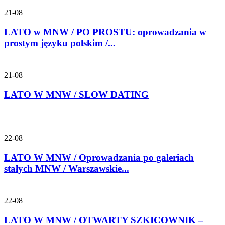
21-08
LATO w MNW / PO PROSTU: oprowadzania w
prostym języku polskim /...
21-08
LATO W MNW / SLOW DATING
22-08
LATO W MNW / Oprowadzania po galeriach
stałych MNW / Warszawskie...
22-08
LATO W MNW / OTWARTY SZKICOWNIK –