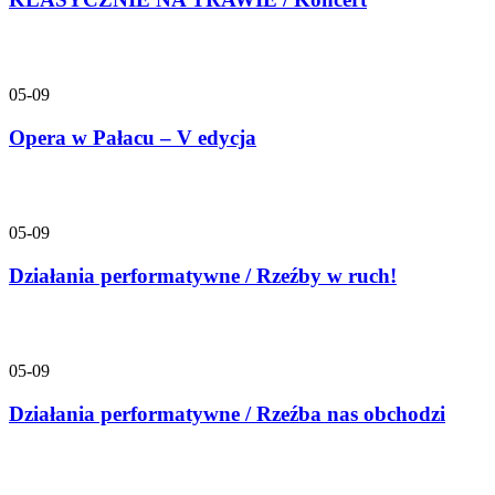
05-09
Opera w Pałacu – V edycja
05-09
Działania performatywne / Rzeźby w ruch!
05-09
Działania performatywne / Rzeźba nas obchodzi