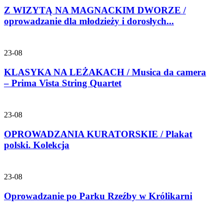
Z WIZYTĄ NA MAGNACKIM DWORZE /
oprowadzanie dla młodzieży i dorosłych...
23-08
KLASYKA NA LEŻAKACH / Musica da camera
– Prima Vista String Quartet
23-08
OPROWADZANIA KURATORSKIE / Plakat
polski. Kolekcja
23-08
Oprowadzanie po Parku Rzeźby w Królikarni