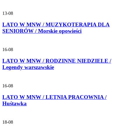
13-08
LATO W MNW / MUZYKOTERAPIA DLA
SENIORÓW / Morskie opowieści
16-08
LATO W MNW / RODZINNE NIEDZIELE /
Legendy warszawskie
16-08
LATO W MNW / LETNIA PRACOWNIA /
Huśtawka
18-08