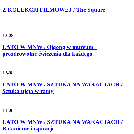
Z KOLEKCJI FILMOWEJ / The Square
12-08
LATO W MNW / Qigong w muzeum -
prozdrowotne ćwiczenia dla każdego
12-08
LATO W MNW / SZTUKA NA WAKACJACH /
Sztuka ujęta w ramy
13-08
LATO W MNW / SZTUKA NA WAKACJACH /
Botaniczne inspiracje