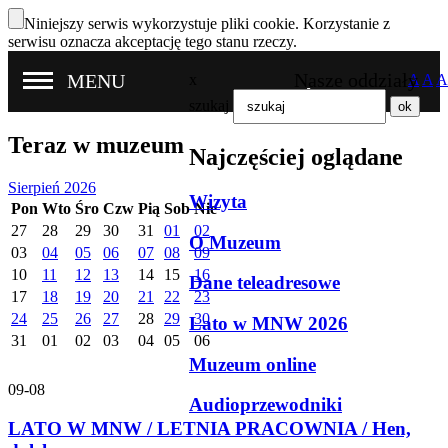
Niniejszy serwis wykorzystuje pliki cookie. Korzystanie z
serwisu oznacza akceptację tego stanu rzeczy.
Nasze oddziały
MENU
x
A
A
A
szukaj
Teraz w muzeum
Najczęściej oglądane
Sierpień 2026
Wizyta
Pon
Wto
Śro
Czw
Pią
Sob
Nie
27
28
29
30
31
01
02
O Muzeum
03
04
05
06
07
08
09
10
11
12
13
14
15
16
Dane teleadresowe
17
18
19
20
21
22
23
24
25
26
27
28
29
30
Lato w MNW 2026
31
01
02
03
04
05
06
Muzeum online
09-08
Audioprzewodniki
LATO W MNW / LETNIA PRACOWNIA / Hen,