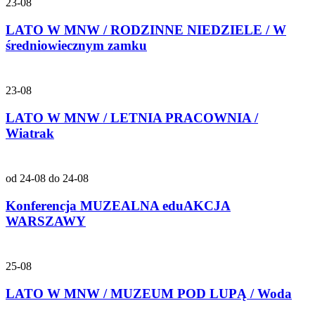
23-08
LATO W MNW / RODZINNE NIEDZIELE / W
średniowiecznym zamku
23-08
LATO W MNW / LETNIA PRACOWNIA /
Wiatrak
od 24-08 do 24-08
Konferencja MUZEALNA eduAKCJA
WARSZAWY
25-08
LATO W MNW / MUZEUM POD LUPĄ / Woda