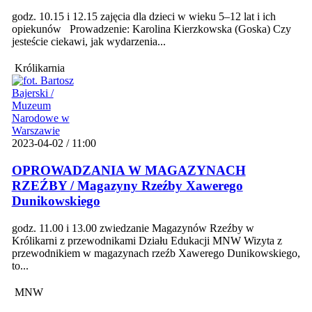
godz. 10.15 i 12.15 zajęcia dla dzieci w wieku 5–12 lat i ich
opiekunów Prowadzenie: Karolina Kierzkowska (Goska) Czy
jesteście ciekawi, jak wydarzenia...
Królikarnia
2023-04-02 / 11:00
OPROWADZANIA W MAGAZYNACH
RZEŹBY / Magazyny Rzeźby Xawerego
Dunikowskiego
godz. 11.00 i 13.00 zwiedzanie Magazynów Rzeźby w
Królikarni z przewodnikami Działu Edukacji MNW Wizyta z
przewodnikiem w magazynach rzeźb Xawerego Dunikowskiego,
to...
MNW