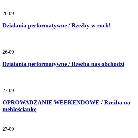
26-09
Działania performatywne / Rzeźby w ruch!
26-09
Działania performatywne / Rzeźba nas obchodzi
27-09
OPROWADZANIE WEEKENDOWE / Rzeźba na
meblościankę
27-09