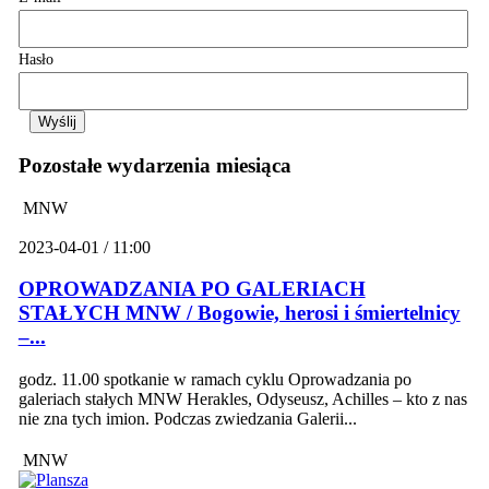
Hasło
Pozostałe wydarzenia miesiąca
MNW
2023-04-01 / 11:00
OPROWADZANIA PO GALERIACH
STAŁYCH MNW / Bogowie, herosi i śmiertelnicy
–...
godz. 11.00 spotkanie w ramach cyklu Oprowadzania po
galeriach stałych MNW Herakles, Odyseusz, Achilles – kto z nas
nie zna tych imion. Podczas zwiedzania Galerii...
MNW