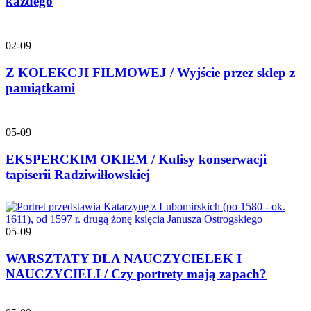
każdego
02-09
Z KOLEKCJI FILMOWEJ / Wyjście przez sklep z
pamiątkami
05-09
EKSPERCKIM OKIEM / Kulisy konserwacji
tapiserii Radziwiłłowskiej
05-09
WARSZTATY DLA NAUCZYCIELEK I
NAUCZYCIELI / Czy portrety mają zapach?