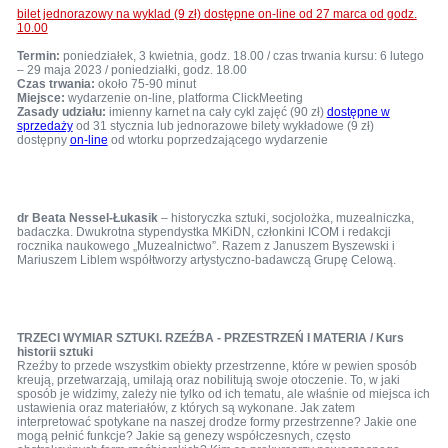
bilet jednorazowy na wyklad (9 zł) dostępne on-line od 27 marca od godz.
10.00
Termin:
poniedziałek, 3 kwietnia, godz. 18.00 / czas trwania kursu: 6 lutego
– 29 maja 2023 / poniedziałki, godz. 18.00
Czas trwania:
około 75-90 minut
Miejsce:
wydarzenie on-line, platforma ClickMeeting
Zasady udziału:
imienny karnet na cały cykl zajęć (90 zł)
dostępne w
sprzedaży
od 31 stycznia lub jednorazowe bilety wykładowe (9 zł)
dostępny
on-line
od wtorku poprzedzającego wydarzenie
dr Beata Nessel-Łukasik
– historyczka sztuki, socjolożka, muzealniczka,
badaczka. Dwukrotna stypendystka MKiDN, członkini ICOM i redakcji
rocznika naukowego „Muzealnictwo”. Razem z Januszem Byszewski i
Mariuszem Liblem współtworzy artystyczno-badawczą Grupę Celową.
TRZECI WYMIAR SZTUKI. RZEŹBA - PRZESTRZEŃ I MATERIA / Kurs
historii sztuki
Rzeźby to przede wszystkim obiekty przestrzenne, które w pewien sposób
kreują, przetwarzają, umilają oraz nobilitują swoje otoczenie. To, w jaki
sposób je widzimy, zależy nie tylko od ich tematu, ale właśnie od miejsca ich
ustawienia oraz materiałów, z których są wykonane. Jak zatem
interpretować spotykane na naszej drodze formy przestrzenne? Jakie one
mogą pełnić funkcje? Jakie są genezy współczesnych, często