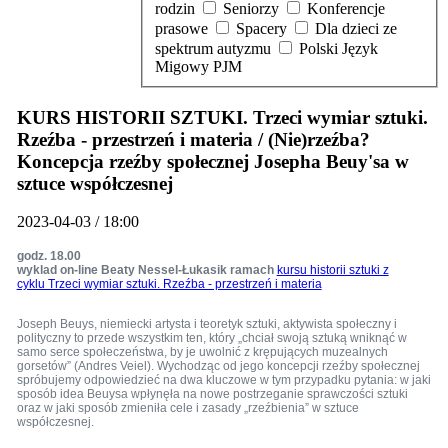
rodzin
Seniorzy
Konferencje
prasowe
Spacery
Dla dzieci ze
spektrum autyzmu
Polski Język
Migowy PJM
KURS HISTORII SZTUKI. Trzeci wymiar sztuki.
Rzeźba - przestrzeń i materia / (Nie)rzeźba?
Koncepcja rzeźby społecznej Josepha Beuy'sa w
sztuce współczesnej
2023-04-03 / 18:00
godz. 18.00
wyklad on-line Beaty Nessel-Łukasik
ramach
kursu historii sztuki z
cyklu Trzeci wymiar sztuki. Rzeźba - przestrzeń i materia
Joseph Beuys, niemiecki artysta i teoretyk sztuki, aktywista społeczny i
polityczny to przede wszystkim ten, który „chciał swoją sztuką wniknąć w
samo serce społeczeństwa, by je uwolnić z krępujących muzealnych
gorsetów” (Andres Veiel). Wychodząc od jego koncepcji rzeźby społecznej
spróbujemy odpowiedzieć na dwa kluczowe w tym przypadku pytania: w jaki
sposób idea Beuysa wpłynęła na nowe postrzeganie sprawczości sztuki
oraz w jaki sposób zmieniła cele i zasady „rzeźbienia” w sztuce
współczesnej.