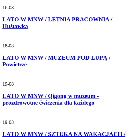
16-08
LATO W MNW / LETNIA PRACOWNIA /
Huśtawka
18-08
LATO W MNW / MUZEUM POD LUPĄ /
Powietrze
19-08
LATO W MNW / Qigong w muzeum -
prozdrowotne ćwiczenia dla każdego
19-08
LATO W MNW / SZTUKA NA WAKACJACH /