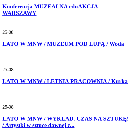
Konferencja MUZEALNA eduAKCJA
WARSZAWY
25-08
LATO W MNW / MUZEUM POD LUPĄ / Woda
25-08
LATO W MNW / LETNIA PRACOWNIA / Kurka
25-08
LATO W MNW / WYKŁAD. CZAS NA SZTUKĘ!
/ Artystki w sztuce dawnej z...