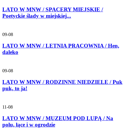
LATO W MNW / SPACERY MIEJSKIE /
Poetyckie ślady w miejskiej...
09-08
LATO W MNW / LETNIA PRACOWNIA / Hen,
daleko
09-08
LATO W MNW / RODZINNE NIEDZIELE / Puk
puk, to ja!
11-08
LATO W MNW / MUZEUM POD LUPĄ / Na
polu, łące i w ogrodzie