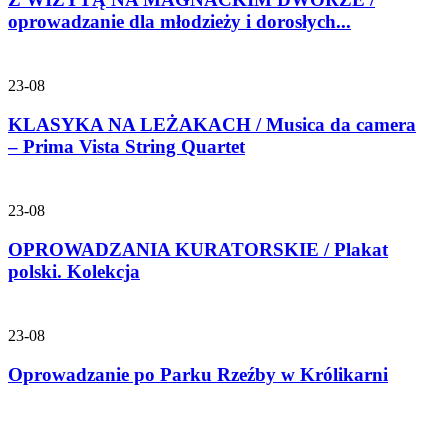
oprowadzanie dla młodzieży i dorosłych...
23-08
KLASYKA NA LEŻAKACH / Musica da camera
– Prima Vista String Quartet
23-08
OPROWADZANIA KURATORSKIE / Plakat
polski. Kolekcja
23-08
Oprowadzanie po Parku Rzeźby w Królikarni