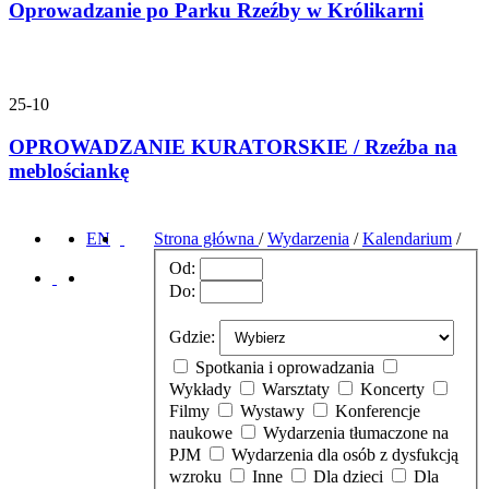
Oprowadzanie po Parku Rzeźby w Królikarni
25-10
OPROWADZANIE KURATORSKIE / Rzeźba na
meblościankę
EN
Strona główna
/
Wydarzenia
/
Kalendarium
/
Od:
Do:
Gdzie:
Spotkania i oprowadzania
Wykłady
Warsztaty
Koncerty
Filmy
Wystawy
Konferencje
naukowe
Wydarzenia tłumaczone na
PJM
Wydarzenia dla osób z dysfukcją
wzroku
Inne
Dla dzieci
Dla