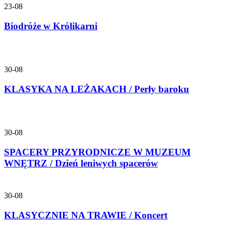
23-08
Biodróże w Królikarni
30-08
KLASYKA NA LEŻAKACH / Perły baroku
30-08
SPACERY PRZYRODNICZE W MUZEUM
WNĘTRZ / Dzień leniwych spacerów
30-08
KLASYCZNIE NA TRAWIE / Koncert