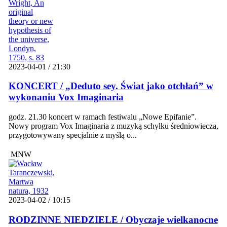
2023-04-01 / 21:30
KONCERT / „Deduto sey. Świat jako otchłań” w
wykonaniu Vox Imaginaria
godz. 21.30 koncert w ramach festiwalu „Nowe Epifanie”.
Nowy program Vox Imaginaria z muzyką schyłku średniowiecza,
przygotowywany specjalnie z myślą o...
MNW
2023-04-02 / 10:15
RODZINNE NIEDZIELE / Obyczaje wielkanocne