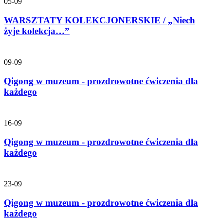
05-09
WARSZTATY KOLEKCJONERSKIE / „Niech
żyje kolekcja…”
09-09
Qigong w muzeum - prozdrowotne ćwiczenia dla
każdego
16-09
Qigong w muzeum - prozdrowotne ćwiczenia dla
każdego
23-09
Qigong w muzeum - prozdrowotne ćwiczenia dla
każdego