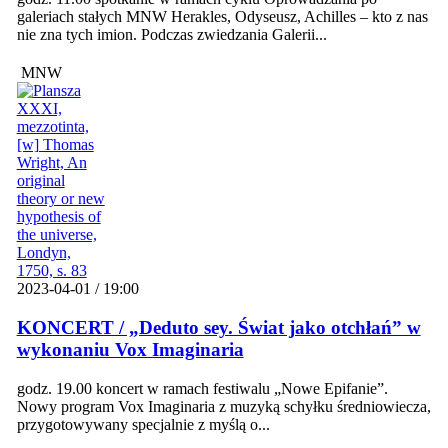
galeriach stałych MNW Herakles, Odyseusz, Achilles – kto z nas
nie zna tych imion. Podczas zwiedzania Galerii...
MNW
2023-04-01 / 19:00
KONCERT / „Deduto sey. Świat jako otchłań” w
wykonaniu Vox Imaginaria
godz. 19.00 koncert w ramach festiwalu „Nowe Epifanie”.
Nowy program Vox Imaginaria z muzyką schyłku średniowiecza,
przygotowywany specjalnie z myślą o...