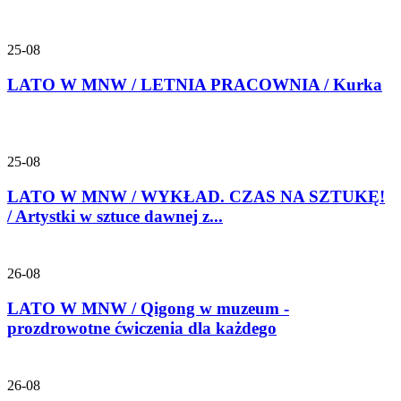
25-08
LATO W MNW / LETNIA PRACOWNIA / Kurka
25-08
LATO W MNW / WYKŁAD. CZAS NA SZTUKĘ!
/ Artystki w sztuce dawnej z...
26-08
LATO W MNW / Qigong w muzeum -
prozdrowotne ćwiczenia dla każdego
26-08