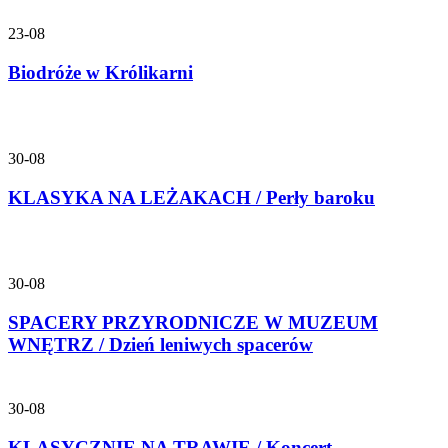
23-08
Biodróże w Królikarni
30-08
KLASYKA NA LEŻAKACH / Perły baroku
30-08
SPACERY PRZYRODNICZE W MUZEUM
WNĘTRZ / Dzień leniwych spacerów
30-08
KLASYCZNIE NA TRAWIE / Koncert