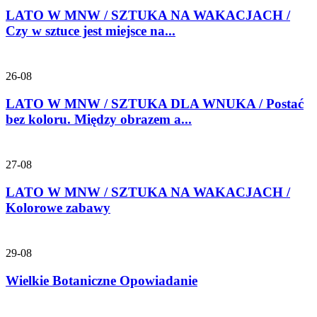
LATO W MNW / SZTUKA NA WAKACJACH /
Czy w sztuce jest miejsce na...
26-08
LATO W MNW / SZTUKA DLA WNUKA / Postać
bez koloru. Między obrazem a...
27-08
LATO W MNW / SZTUKA NA WAKACJACH /
Kolorowe zabawy
29-08
Wielkie Botaniczne Opowiadanie