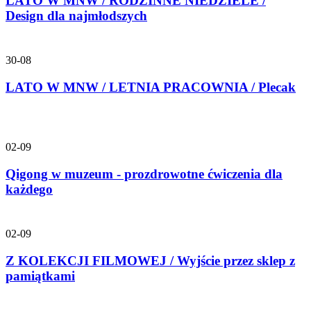
LATO W MNW / RODZINNE NIEDZIELE /
Design dla najmłodszych
30-08
LATO W MNW / LETNIA PRACOWNIA / Plecak
02-09
Qigong w muzeum - prozdrowotne ćwiczenia dla
każdego
02-09
Z KOLEKCJI FILMOWEJ / Wyjście przez sklep z
pamiątkami