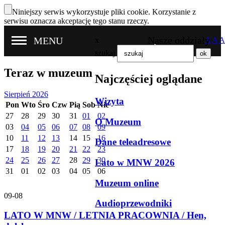
Niniejszy serwis wykorzystuje pliki cookie. Korzystanie z
serwisu oznacza akceptację tego stanu rzeczy.
Nasze oddziały
MENU
x
A
A
A
szukaj
Teraz w muzeum
Najczęściej oglądane
Sierpień 2026
Wizyta
Pon
Wto
Śro
Czw
Pią
Sob
Nie
27
28
29
30
31
01
02
O Muzeum
03
04
05
06
07
08
09
10
11
12
13
14
15
16
Dane teleadresowe
17
18
19
20
21
22
23
24
25
26
27
28
29
30
Lato w MNW 2026
31
01
02
03
04
05
06
Muzeum online
09-08
Audioprzewodniki
LATO W MNW / LETNIA PRACOWNIA / Hen,