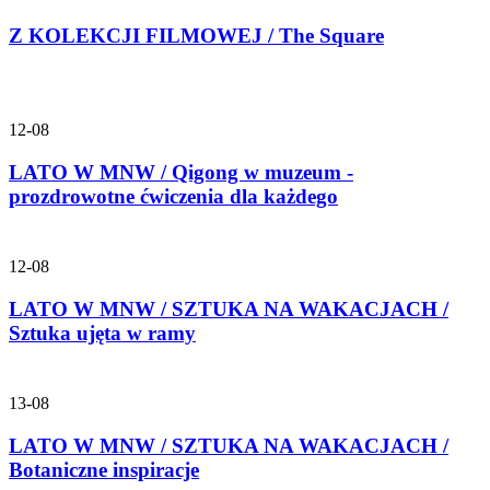
Z KOLEKCJI FILMOWEJ / The Square
12-08
LATO W MNW / Qigong w muzeum -
prozdrowotne ćwiczenia dla każdego
12-08
LATO W MNW / SZTUKA NA WAKACJACH /
Sztuka ujęta w ramy
13-08
LATO W MNW / SZTUKA NA WAKACJACH /
Botaniczne inspiracje