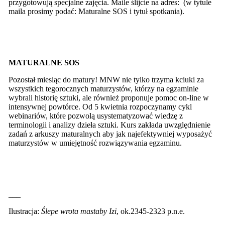
przygotowują specjalne zajęcia. Maile ślijcie na adres:
(w tytule
maila prosimy podać: Maturalne SOS i tytuł spotkania).
MATURALNE SOS
Pozostał miesiąc do matury! MNW nie tylko trzyma kciuki za
wszystkich tegorocznych maturzystów, którzy na egzaminie
wybrali historię sztuki, ale również proponuje pomoc on-line w
intensywnej powtórce. Od 5 kwietnia rozpoczynamy cykl
webinariów, które pozwolą usystematyzować wiedzę z
terminologii i analizy dzieła sztuki. Kurs zakłada uwzględnienie
zadań z arkuszy maturalnych aby jak najefektywniej wyposażyć
maturzystów w umiejętność rozwiązywania egzaminu.
___
Ilustracja:
Ślepe wrota mastaby Izi
, ok.2345-2323 p.n.e.