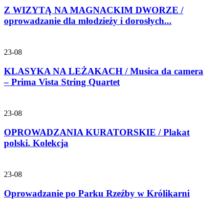
Z WIZYTĄ NA MAGNACKIM DWORZE /
oprowadzanie dla młodzieży i dorosłych...
23-08
KLASYKA NA LEŻAKACH / Musica da camera
– Prima Vista String Quartet
23-08
OPROWADZANIA KURATORSKIE / Plakat
polski. Kolekcja
23-08
Oprowadzanie po Parku Rzeźby w Królikarni