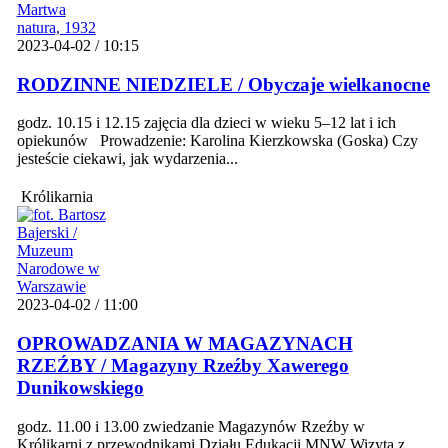
2023-04-02 / 10:15
RODZINNE NIEDZIELE / Obyczaje wielkanocne
godz. 10.15 i 12.15 zajęcia dla dzieci w wieku 5–12 lat i ich
opiekunów Prowadzenie: Karolina Kierzkowska (Goska) Czy
jesteście ciekawi, jak wydarzenia...
Królikarnia
2023-04-02 / 11:00
OPROWADZANIA W MAGAZYNACH
RZEŹBY / Magazyny Rzeźby Xawerego
Dunikowskiego
godz. 11.00 i 13.00 zwiedzanie Magazynów Rzeźby w
Królikarni z przewodnikami Działu Edukacji MNW Wizyta z