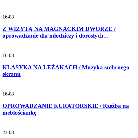
16-08
Z WIZYTĄ NA MAGNACKIM DWORZE /
oprowadzanie dla młodzieży i dorosłych...
16-08
KLASYKA NA LEŻAKACH / Muzyka srebrnego
ekranu
16-08
OPROWADZANIE KURATORSKIE / Rzeźba na
meblościankę
23-08