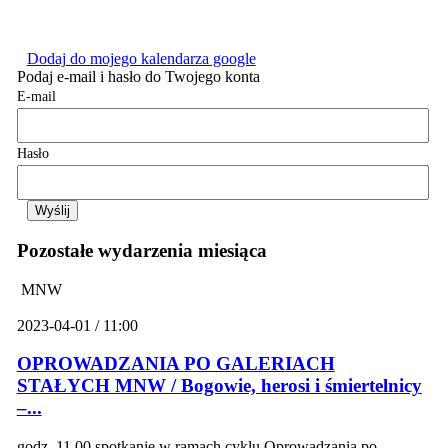
Dodaj do mojego kalendarza google
Podaj e-mail i hasło do Twojego konta
E-mail
Hasło
Pozostałe wydarzenia miesiąca
MNW
2023-04-01 / 11:00
OPROWADZANIA PO GALERIACH
STAŁYCH MNW / Bogowie, herosi i śmiertelnicy
–...
godz. 11.00 spotkanie w ramach cyklu Oprowadzania po