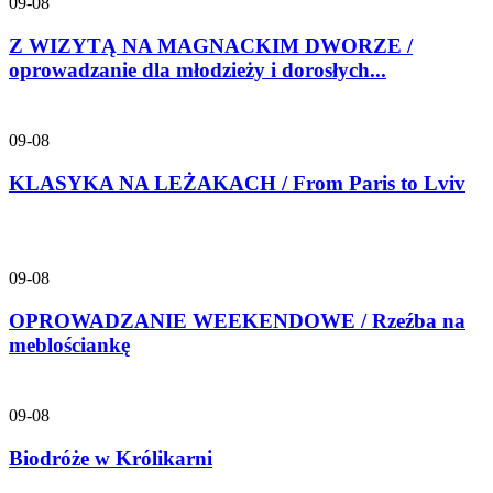
09-08
Z WIZYTĄ NA MAGNACKIM DWORZE /
oprowadzanie dla młodzieży i dorosłych...
09-08
KLASYKA NA LEŻAKACH / From Paris to Lviv
09-08
OPROWADZANIE WEEKENDOWE / Rzeźba na
meblościankę
09-08
Biodróże w Królikarni