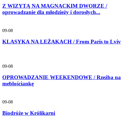
Z WIZYTĄ NA MAGNACKIM DWORZE /
oprowadzanie dla młodzieży i dorosłych...
09-08
KLASYKA NA LEŻAKACH / From Paris to Lviv
09-08
OPROWADZANIE WEEKENDOWE / Rzeźba na
meblościankę
09-08
Biodróże w Królikarni