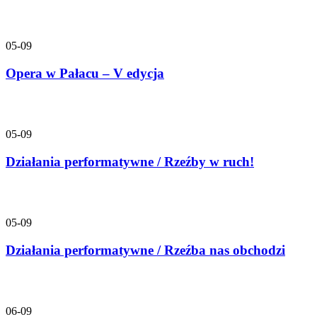
05-09
Opera w Pałacu – V edycja
05-09
Działania performatywne / Rzeźby w ruch!
05-09
Działania performatywne / Rzeźba nas obchodzi
06-09