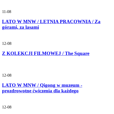
11-08
LATO W MNW / LETNIA PRACOWNIA / Za
górami, za lasami
12-08
Z KOLEKCJI FILMOWEJ / The Square
12-08
LATO W MNW / Qigong w muzeum -
prozdrowotne ćwiczenia dla każdego
12-08