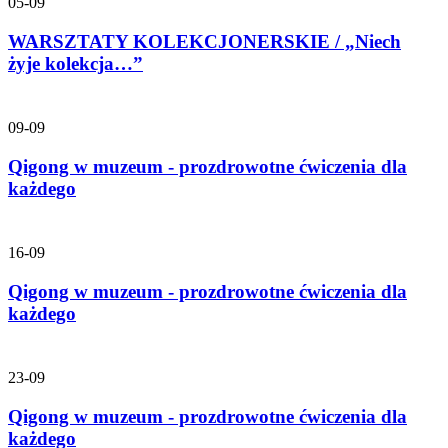
05-09
WARSZTATY KOLEKCJONERSKIE / „Niech
żyje kolekcja…”
09-09
Qigong w muzeum - prozdrowotne ćwiczenia dla
każdego
16-09
Qigong w muzeum - prozdrowotne ćwiczenia dla
każdego
23-09
Qigong w muzeum - prozdrowotne ćwiczenia dla
każdego