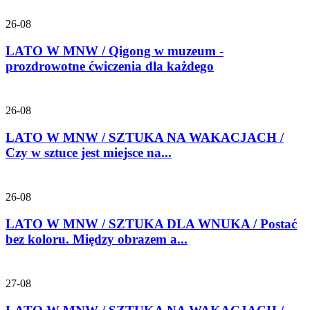
26-08
LATO W MNW / Qigong w muzeum -
prozdrowotne ćwiczenia dla każdego
26-08
LATO W MNW / SZTUKA NA WAKACJACH /
Czy w sztuce jest miejsce na...
26-08
LATO W MNW / SZTUKA DLA WNUKA / Postać
bez koloru. Między obrazem a...
27-08