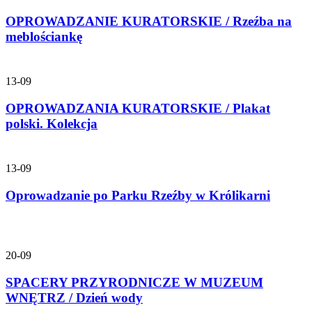
OPROWADZANIE KURATORSKIE / Rzeźba na
meblościankę
13-09
OPROWADZANIA KURATORSKIE / Plakat
polski. Kolekcja
13-09
Oprowadzanie po Parku Rzeźby w Królikarni
20-09
SPACERY PRZYRODNICZE W MUZEUM
WNĘTRZ / Dzień wody