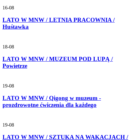
16-08
LATO W MNW / LETNIA PRACOWNIA /
Huśtawka
18-08
LATO W MNW / MUZEUM POD LUPĄ /
Powietrze
19-08
LATO W MNW / Qigong w muzeum -
prozdrowotne ćwiczenia dla każdego
19-08
LATO W MNW / SZTUKA NA WAKACJACH /