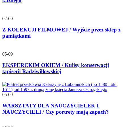
każdego
02-09
Z KOLEKCJI FILMOWEJ / Wyjście przez sklep z
pamiątkami
05-09
EKSPERCKIM OKIEM / Kulisy konserwacji
tapiserii Radziwiłłowskiej
05-09
WARSZTATY DLA NAUCZYCIELEK I
NAUCZYCIELI / Czy portrety mają zapach?