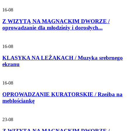
16-08
Z WIZYTĄ NA MAGNACKIM DWORZE /
oprowadzanie dla młodzieży i dorosłych...
16-08
KLASYKA NA LEŻAKACH / Muzyka srebrnego
ekranu
16-08
OPROWADZANIE KURATORSKIE / Rzeźba na
meblościankę
23-08
Z WIZYTĄ NA MAGNACKIM DWORZE /