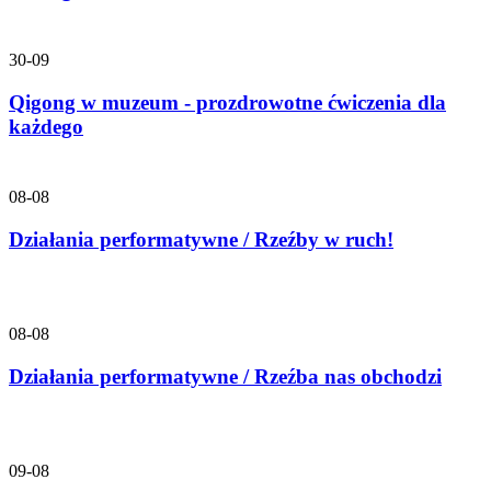
30-09
Qigong w muzeum - prozdrowotne ćwiczenia dla
każdego
08-08
Działania performatywne / Rzeźby w ruch!
08-08
Działania performatywne / Rzeźba nas obchodzi
09-08