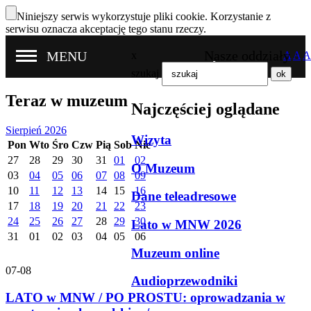
Niniejszy serwis wykorzystuje pliki cookie. Korzystanie z
serwisu oznacza akceptację tego stanu rzeczy.
Nasze oddziały
MENU
x
A
A
A
szukaj
Teraz w muzeum
Najczęściej oglądane
Sierpień 2026
Wizyta
Pon
Wto
Śro
Czw
Pią
Sob
Nie
27
28
29
30
31
01
02
O Muzeum
03
04
05
06
07
08
09
10
11
12
13
14
15
16
Dane teleadresowe
17
18
19
20
21
22
23
24
25
26
27
28
29
30
Lato w MNW 2026
31
01
02
03
04
05
06
Muzeum online
07-08
Audioprzewodniki
LATO w MNW / PO PROSTU: oprowadzania w