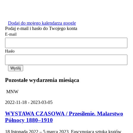
Dodaj do mojego kalendarza google
Podaj e-mail i hasło do Twojego konta
E-mail
Hasło
Pozostałe wydarzenia miesiąca
MNW
2022-11-18 - 2023-03-05
WYSTAWA CZASOWA / Przesilenie. Malarstwo
Północy 1880–1910
18 listopada 2022 – 5 marca 2023 Fascynująca sztuka krajów