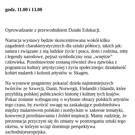
godz. 11.00 i 13.00
Oprowadzanie z przewodnikiem Działu Edukacji.
Narracja wystawy będzie skoncentrowana wokół kilku
zagadnień charakterystycznych dla sztuki północy, takich jak:
natura i związane z nią ludzkie życie i praca, dom i rodzina, mity
i legendy narodowe, pejzaż symboliczny oraz „wnętrze”
człowieka. Przedstawione zostaną również dwa zjawiska z
pogranicza kultury artystycznej i życia społecznego: działalność
kobiet malarek i kolonii artystów w Skagen.
Na wystawie pragniemy pokazać dzieła najistotniejszych
twórców ze Szwecji, Danii, Norwegii, Finlandii i Islandii, które
przybliżą polskiej publiczności historię i kulturę tych krajów.
Pokaz zostanie wzbogacony o wybrane obrazy polskich artystów
tego czasu, by zwrócić uwagę na zaskakujące podobieństwa
między malarstwem polskim i nordyckim w zakresie tematyki,
konwencji przedstawiania i źródeł inspiracji. Mamy nadzieję, że
prezentacja przyczyni się do zmiany w postrzeganiu sztuki tego
okresu, w którym wciąż dominuje perspektywa
zachodnioeuropejska.