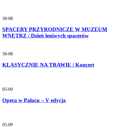
30-08
SPACERY PRZYRODNICZE W MUZEUM
WNĘTRZ / Dzień leniwych spacerów
30-08
KLASYCZNIE NA TRAWIE / Koncert
05-09
Opera w Pałacu – V edycja
05-09