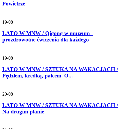
Powietrze
19-08
LATO W MNW / Qigong w muzeum -
prozdrowotne ćwiczenia dla każdego
19-08
LATO W MNW / SZTUKA NA WAKACJACH /
Pędzlem, kredką, palcem. O...
20-08
LATO W MNW / SZTUKA NA WAKACJACH /
Na drugim planie