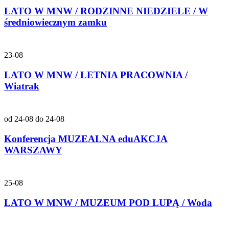
LATO W MNW / RODZINNE NIEDZIELE / W
średniowiecznym zamku
23-08
LATO W MNW / LETNIA PRACOWNIA /
Wiatrak
od 24-08 do 24-08
Konferencja MUZEALNA eduAKCJA
WARSZAWY
25-08
LATO W MNW / MUZEUM POD LUPĄ / Woda