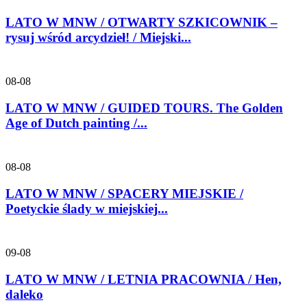
LATO W MNW / OTWARTY SZKICOWNIK –
rysuj wśród arcydzieł! / Miejski...
08-08
LATO W MNW / GUIDED TOURS. The Golden
Age of Dutch painting /...
08-08
LATO W MNW / SPACERY MIEJSKIE /
Poetyckie ślady w miejskiej...
09-08
LATO W MNW / LETNIA PRACOWNIA / Hen,
daleko