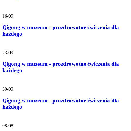
16-09
Qigong w muzeum - prozdrowotne ćwiczenia dla
każdego
23-09
Qigong w muzeum - prozdrowotne ćwiczenia dla
każdego
30-09
Qigong w muzeum - prozdrowotne ćwiczenia dla
każdego
08-08