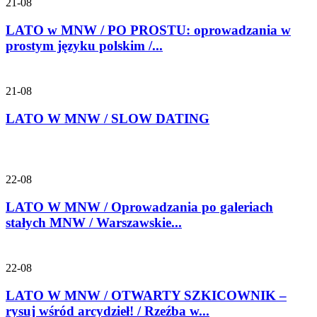
21-08
LATO w MNW / PO PROSTU: oprowadzania w
prostym języku polskim /...
21-08
LATO W MNW / SLOW DATING
22-08
LATO W MNW / Oprowadzania po galeriach
stałych MNW / Warszawskie...
22-08
LATO W MNW / OTWARTY SZKICOWNIK –
rysuj wśród arcydzieł! / Rzeźba w...