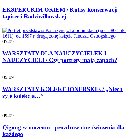
EKSPERCKIM OKIEM / Kulisy konserwacji
tapiserii Radziwiłłowskiej
05-09
WARSZTATY DLA NAUCZYCIELEK I
NAUCZYCIELI / Czy portrety mają zapach?
05-09
WARSZTATY KOLEKCJONERSKIE / „Niech
żyje kolekcja…”
09-09
Qigong w muzeum - prozdrowotne ćwiczenia dla
każdego