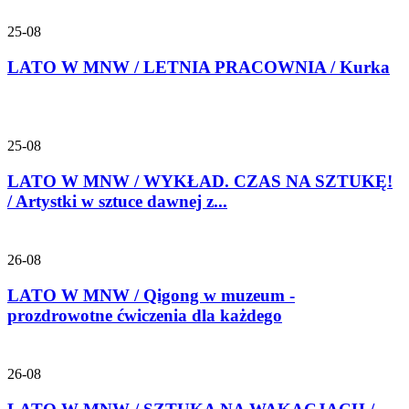
25-08
LATO W MNW / LETNIA PRACOWNIA / Kurka
25-08
LATO W MNW / WYKŁAD. CZAS NA SZTUKĘ!
/ Artystki w sztuce dawnej z...
26-08
LATO W MNW / Qigong w muzeum -
prozdrowotne ćwiczenia dla każdego
26-08