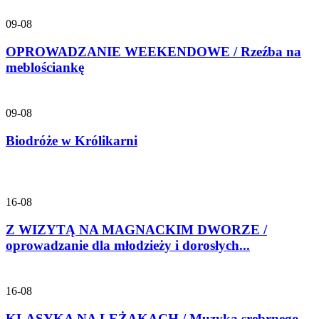
09-08
OPROWADZANIE WEEKENDOWE / Rzeźba na
meblościankę
09-08
Biodróże w Królikarni
16-08
Z WIZYTĄ NA MAGNACKIM DWORZE /
oprowadzanie dla młodzieży i dorosłych...
16-08
KLASYKA NA LEŻAKACH / Muzyka srebrnego