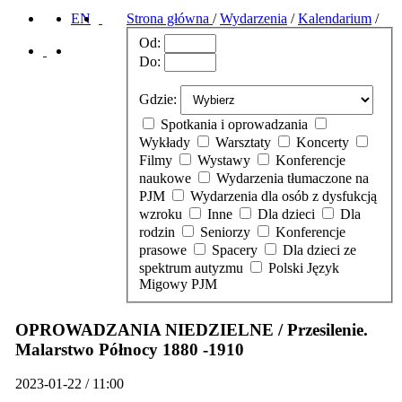
EN
Strona główna
/
Wydarzenia
/
Kalendarium
/
Od:
Do:
Gdzie:
Spotkania i oprowadzania
Wykłady
Warsztaty
Koncerty
Filmy
Wystawy
Konferencje
naukowe
Wydarzenia tłumaczone na
PJM
Wydarzenia dla osób z dysfukcją
wzroku
Inne
Dla dzieci
Dla
rodzin
Seniorzy
Konferencje
prasowe
Spacery
Dla dzieci ze
spektrum autyzmu
Polski Język
Migowy PJM
OPROWADZANIA NIEDZIELNE / Przesilenie.
Malarstwo Północy 1880 -1910
2023-01-22 / 11:00