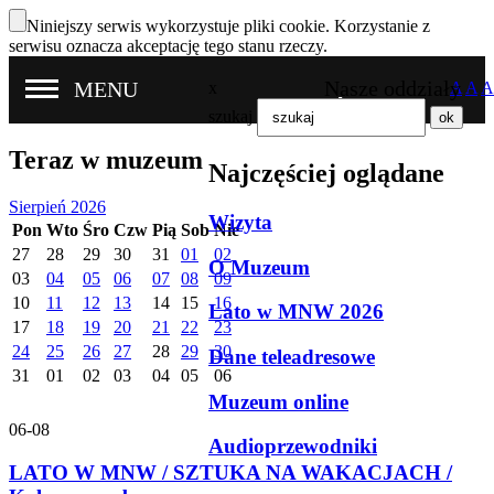
Niniejszy serwis wykorzystuje pliki cookie. Korzystanie z
serwisu oznacza akceptację tego stanu rzeczy.
Nasze oddziały
MENU
x
A
A
A
szukaj
Teraz w muzeum
Najczęściej oglądane
Sierpień 2026
Wizyta
Pon
Wto
Śro
Czw
Pią
Sob
Nie
27
28
29
30
31
01
02
O Muzeum
03
04
05
06
07
08
09
10
11
12
13
14
15
16
Lato w MNW 2026
17
18
19
20
21
22
23
24
25
26
27
28
29
30
Dane teleadresowe
31
01
02
03
04
05
06
Muzeum online
06-08
Audioprzewodniki
LATO W MNW / SZTUKA NA WAKACJACH /