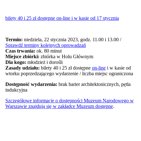
bilety 40 i 25 zł dostępne on-line i w kasie od 17 stycznia
Termin:
niedziela, 22 stycznia 2023, godz. 11.00 i 13.00 /
Sprawdź terminy kolejnych oprowadzań
Czas trwania:
ok. 80 minut
Miejsce zbiórki:
zbiórka w Holu Głównym
Dla kogo:
młodzież i dorośli
Zasady udziału:
bilety 40 i 25 zł dostępne
on-line
i w kasie od
wtorku poprzedzającego wydarzenie / liczba miejsc ograniczona
Dostępność wydarzenia:
brak barier architektonicznych, pętla
indukcyjna
Szczegółowe informacje o dostępności Muzeum Narodowego w
Warszawie znajdują się w zakładce Muzeum dostępne
.