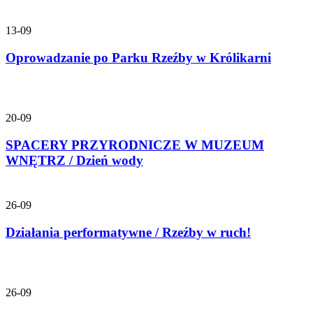
13-09
Oprowadzanie po Parku Rzeźby w Królikarni
20-09
SPACERY PRZYRODNICZE W MUZEUM
WNĘTRZ / Dzień wody
26-09
Działania performatywne / Rzeźby w ruch!
26-09