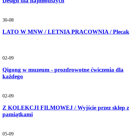
Design dla najmłodszych
30-08
LATO W MNW / LETNIA PRACOWNIA / Plecak
02-09
Qigong w muzeum - prozdrowotne ćwiczenia dla
każdego
02-09
Z KOLEKCJI FILMOWEJ / Wyjście przez sklep z
pamiątkami
05-09