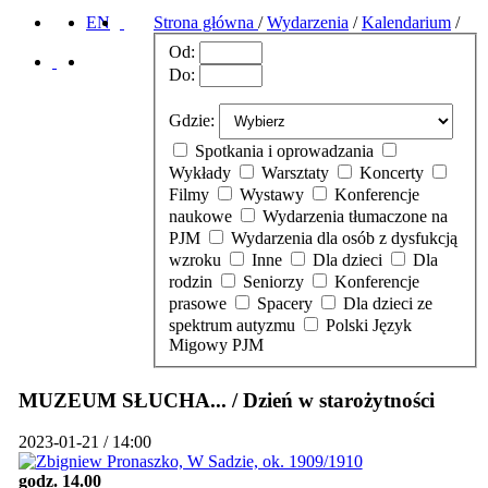
EN
Strona główna
/
Wydarzenia
/
Kalendarium
/
Od:
Do:
Gdzie:
Spotkania i oprowadzania
Wykłady
Warsztaty
Koncerty
Filmy
Wystawy
Konferencje
naukowe
Wydarzenia tłumaczone na
PJM
Wydarzenia dla osób z dysfukcją
wzroku
Inne
Dla dzieci
Dla
rodzin
Seniorzy
Konferencje
prasowe
Spacery
Dla dzieci ze
spektrum autyzmu
Polski Język
Migowy PJM
MUZEUM SŁUCHA... / Dzień w starożytności
2023-01-21 / 14:00
godz. 14.00