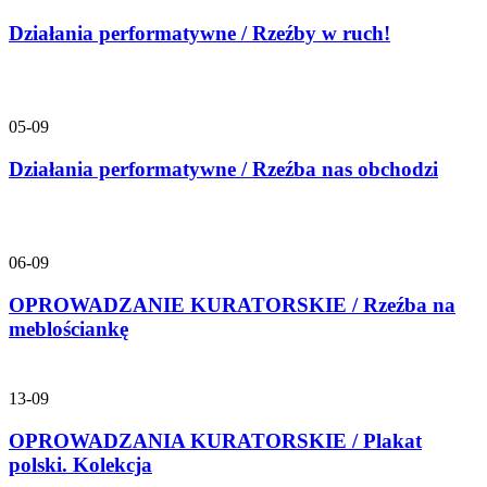
Działania performatywne / Rzeźby w ruch!
05-09
Działania performatywne / Rzeźba nas obchodzi
06-09
OPROWADZANIE KURATORSKIE / Rzeźba na
meblościankę
13-09
OPROWADZANIA KURATORSKIE / Plakat
polski. Kolekcja