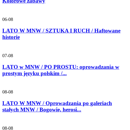
Kolorowe zabawy
06-08
LATO W MNW / SZTUKA I RUCH / Haftowane
historie
07-08
LATO w MNW / PO PROSTU: oprowadzania w
prostym języku polskim /...
08-08
LATO W MNW / Oprowadzania po galeriach
stałych MNW / Bogowie, herosi...
08-08