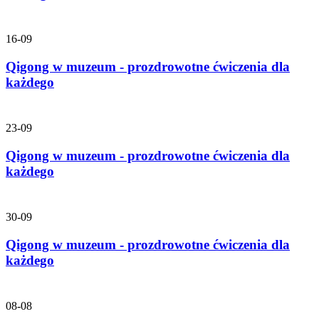
16-09
Qigong w muzeum - prozdrowotne ćwiczenia dla
każdego
23-09
Qigong w muzeum - prozdrowotne ćwiczenia dla
każdego
30-09
Qigong w muzeum - prozdrowotne ćwiczenia dla
każdego
08-08