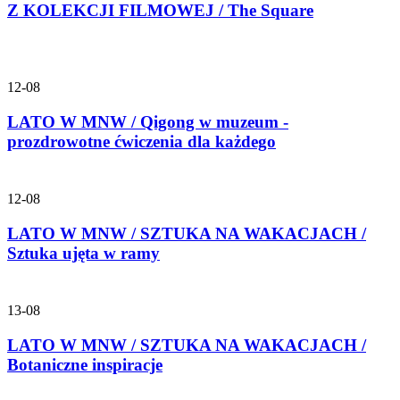
Z KOLEKCJI FILMOWEJ / The Square
12-08
LATO W MNW / Qigong w muzeum -
prozdrowotne ćwiczenia dla każdego
12-08
LATO W MNW / SZTUKA NA WAKACJACH /
Sztuka ujęta w ramy
13-08
LATO W MNW / SZTUKA NA WAKACJACH /
Botaniczne inspiracje