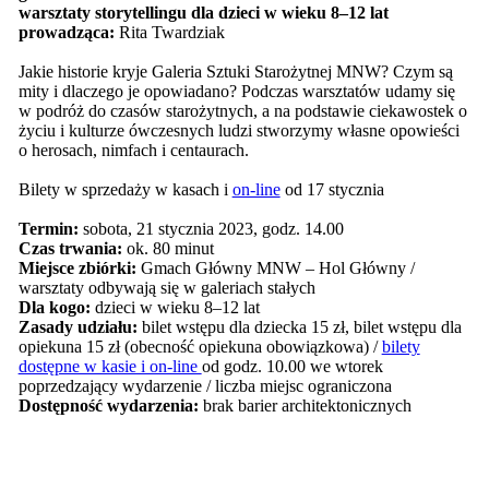
warsztaty storytellingu dla dzieci w wieku 8–12 lat
prowadząca:
Rita Twardziak
Jakie historie kryje Galeria Sztuki Starożytnej MNW? Czym są
mity i dlaczego je opowiadano? Podczas warsztatów udamy się
w podróż do czasów starożytnych, a na podstawie ciekawostek o
życiu i kulturze ówczesnych ludzi stworzymy własne opowieści
o herosach, nimfach i centaurach.
Bilety w sprzedaży w kasach i
on-line
od 17 stycznia
Termin:
sobota, 21 stycznia 2023, godz. 14.00
Czas trwania:
ok. 80 minut
Miejsce zbiórki:
Gmach Główny MNW – Hol Główny /
warsztaty odbywają się w galeriach stałych
Dla kogo:
dzieci w wieku 8–12 lat
Zasady udziału:
bilet wstępu dla dziecka 15 zł, bilet wstępu dla
opiekuna 15 zł (obecność opiekuna obowiązkowa) /
bilety
dostępne w kasie i on-line
od godz. 10.00 we wtorek
poprzedzający wydarzenie / liczba miejsc ograniczona
Dostępność wydarzenia:
brak barier architektonicznych