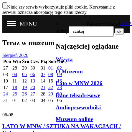
Niniejszy serwis wykorzystuje pliki cookie. Korzystanie z
serwisu oznacza akceptację tego stanu rzeczy.
Nasze oddziały
MENU
x
A
A
A
szukaj
Teraz w muzeum
Najczęściej oglądane
Sierpień 2026
Wizyta
Pon
Wto
Śro
Czw
Pią
Sob
Nie
27
28
29
30
31
01
02
O Muzeum
03
04
05
06
07
08
09
10
11
12
13
14
15
16
Lato w MNW 2026
17
18
19
20
21
22
23
24
25
26
27
28
29
30
Dane teleadresowe
31
01
02
03
04
05
06
Audioprzewodniki
06-08
Muzeum online
LATO W MNW / SZTUKA NA WAKACJACH /