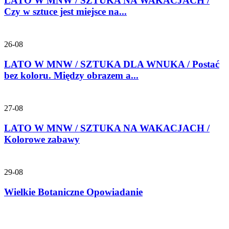
LATO W MNW / SZTUKA NA WAKACJACH /
Czy w sztuce jest miejsce na...
26-08
LATO W MNW / SZTUKA DLA WNUKA / Postać
bez koloru. Między obrazem a...
27-08
LATO W MNW / SZTUKA NA WAKACJACH /
Kolorowe zabawy
29-08
Wielkie Botaniczne Opowiadanie