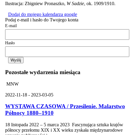
Ilustracja: Zbigniew Pronaszko,
W Sadzie
, ok. 1909/1910.
Dodaj do mojego kalendarza google
Podaj e-mail i hasło do Twojego konta
E-mail
Hasło
Pozostałe wydarzenia miesiąca
MNW
2022-11-18 - 2023-03-05
WYSTAWA CZASOWA / Przesilenie. Malarstwo
Północy 1880–1910
18 listopada 2022 – 5 marca 2023 Fascynująca sztuka krajów
północy przełomu XIX i XX wieku zyskała międzynarodowe