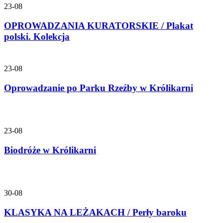
23-08
OPROWADZANIA KURATORSKIE / Plakat
polski. Kolekcja
23-08
Oprowadzanie po Parku Rzeźby w Królikarni
23-08
Biodróże w Królikarni
30-08
KLASYKA NA LEŻAKACH / Perły baroku