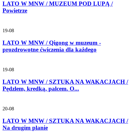
LATO W MNW / MUZEUM POD LUPĄ /
Powietrze
19-08
LATO W MNW / Qigong w muzeum -
prozdrowotne ćwiczenia dla każdego
19-08
LATO W MNW / SZTUKA NA WAKACJACH /
Pędzlem, kredką, palcem. O...
20-08
LATO W MNW / SZTUKA NA WAKACJACH /
Na drugim planie