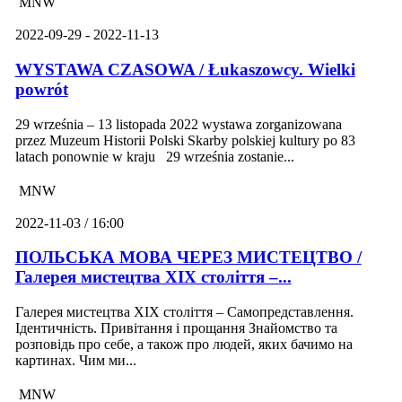
MNW
2022-09-29 - 2022-11-13
WYSTAWA CZASOWA / Łukaszowcy. Wielki
powrót
29 września – 13 listopada 2022 wystawa zorganizowana
przez Muzeum Historii Polski Skarby polskiej kultury po 83
latach ponownie w kraju 29 września zostanie...
MNW
2022-11-03 / 16:00
ПОЛЬСЬКА МОВА ЧЕРЕЗ МИСТЕЦТВО /
Галерея мистецтва ХІХ століття –...
Галерея мистецтва ХІХ століття – Самопредставлення.
Ідентичність. Привітання і прощання Знайомство та
розповідь про себе, а також про людей, яких бачимо на
картинах. Чим ми...
MNW