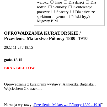
wzroku
Inne
Dla dzieci
Dla
rodzin
Seniorzy
Konferencje
prasowe
Spacery
Dla dzieci ze
spektrum autyzmu
Polski Język
Migowy PJM
OPROWADZANIA KURATORSKIE /
Przesilenie. Malarstwo Północy 1880 -1910
2022-11-27 / 18:15
godz. 18.15
BRAK BILETÓW
Oprowadzanie z kuratorami wystawy: Agnieszką Bagińską i
Wojciechem Głowackim.
Narracja wystawy „
Przesilenie. Malarstwo Północy 1880 - 1910
”