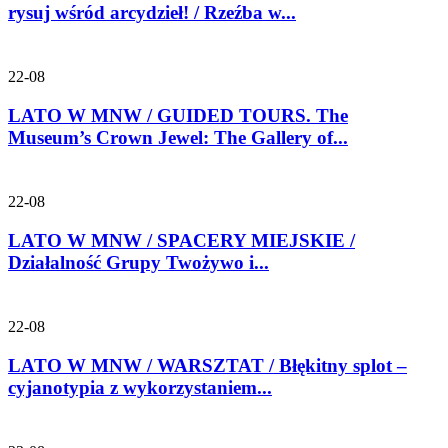
rysuj wśród arcydzieł! / Rzeźba w...
22-08
LATO W MNW / GUIDED TOURS. The
Museum’s Crown Jewel: The Gallery of...
22-08
LATO W MNW / SPACERY MIEJSKIE /
Działalność Grupy Twożywo i...
22-08
LATO W MNW / WARSZTAT / Błękitny splot –
cyjanotypia z wykorzystaniem...