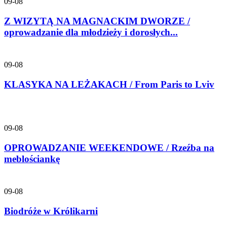
09-08
Z WIZYTĄ NA MAGNACKIM DWORZE /
oprowadzanie dla młodzieży i dorosłych...
09-08
KLASYKA NA LEŻAKACH / From Paris to Lviv
09-08
OPROWADZANIE WEEKENDOWE / Rzeźba na
meblościankę
09-08
Biodróże w Królikarni