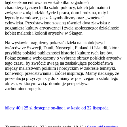
będzie skoncentrowana wokół kilku zagadnień
charakterystycznych dla sztuki północy, takich jak: natura i
związane z nią ludzkie życie i praca, dom i rodzina, mity i
legendy narodowe, pejzaż symboliczny oraz „wnętrze”
człowieka. Przedstawione zostaną również dwa zjawiska z
pogranicza kultury artystycznej i życia społecznego: działalność
kobiet malarek i kolonii artystów w Skagen.
Na wystawie pragniemy pokazać dzieła najistotniejszych
twórców ze Szwecji, Danii, Norwegii, Finlandii i Islandii, które
przybliżą polskiej publiczności historię i kulturę tych krajów.
Pokaz zostanie wzbogacony o wybrane obrazy polskich artystów
tego czasu, by zwrócić uwagę na zaskakujące podobieństwa
między malarstwem polskim i nordyckim w zakresie tematyki,
konwencji przedstawiania i źródeł inspiracji. Mamy nadzieję, że
prezentacja przyczyni się do zmiany w postrzeganiu sztuki tego
okresu, w którym wciąż dominuje perspektywa
zachodnioeuropejska.
bilety 40 i 25 zł dostępne on-line i w kasie od 22 listopada