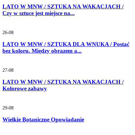
LATO W MNW / SZTUKA NA WAKACJACH /
Czy w sztuce jest miejsce na...
26-08
LATO W MNW / SZTUKA DLA WNUKA / Postać
bez koloru. Między obrazem a...
27-08
LATO W MNW / SZTUKA NA WAKACJACH /
Kolorowe zabawy
29-08
Wielkie Botaniczne Opowiadanie