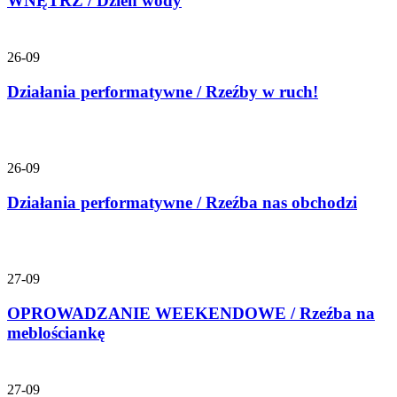
WNĘTRZ / Dzień wody
26-09
Działania performatywne / Rzeźby w ruch!
26-09
Działania performatywne / Rzeźba nas obchodzi
27-09
OPROWADZANIE WEEKENDOWE / Rzeźba na
meblościankę
27-09