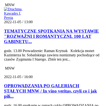
MNW
2022-11-05 / 13:00
TEMATYCZNE SPOTKANIA NA WYSTAWIE
"ROZWAŻNI I ROMANTYCZNI. 100 LAT
GABINETU...
godz. 13.00 Prowadzenie: Raman Krytsuk Kolekcja monet
Kazimierza hr. Sobańskiego zawiera numizmaty pochodzące od
czasów Zygmunta I Starego. Zbiór ten jest...
MNW
2022-11-05 / 16:00
OPROWADZANIA PO GALERIACH
STAŁYCH MNW / In vino veritas, czyli co i jak
pili...
godz. 16.00 spotkanie w ramach cyklu OPROWADZANIA po