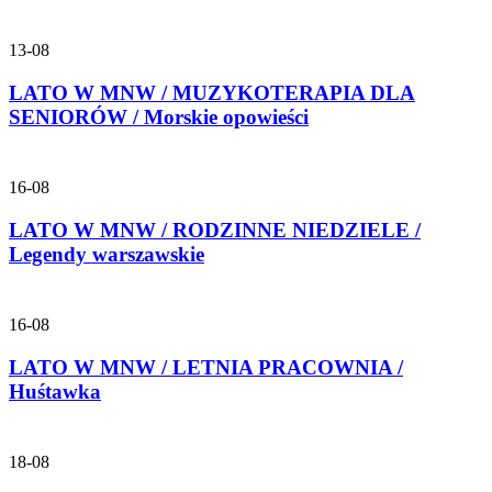
13-08
LATO W MNW / MUZYKOTERAPIA DLA
SENIORÓW / Morskie opowieści
16-08
LATO W MNW / RODZINNE NIEDZIELE /
Legendy warszawskie
16-08
LATO W MNW / LETNIA PRACOWNIA /
Huśtawka
18-08