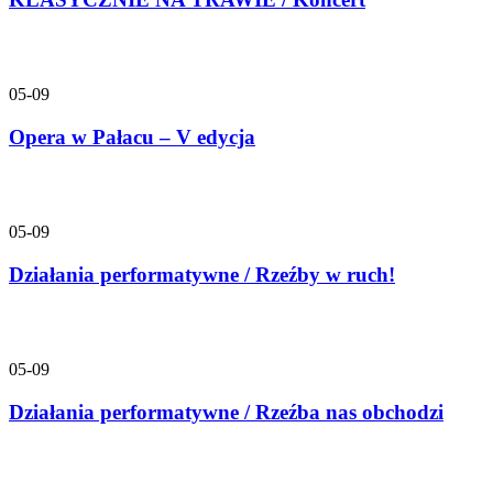
05-09
Opera w Pałacu – V edycja
05-09
Działania performatywne / Rzeźby w ruch!
05-09
Działania performatywne / Rzeźba nas obchodzi