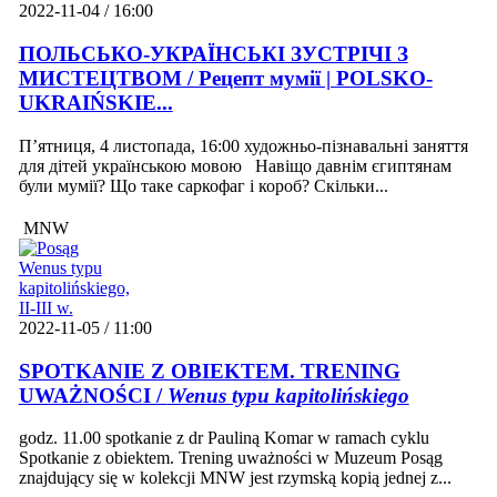
2022-11-04 / 16:00
ПОЛЬСЬКО-УКРАЇНСЬКІ ЗУСТРІЧІ З
МИСТЕЦТВОМ / Рецепт мумії | POLSKO-
UKRAIŃSKIE...
П’ятниця, 4 листопада, 16:00 художньо-пізнавальні заняття
для дітей українською мовою Навіщо давнім єгиптянам
були мумії? Що таке саркофаг і короб? Скільки...
MNW
2022-11-05 / 11:00
SPOTKANIE Z OBIEKTEM. TRENING
UWAŻNOŚCI /
Wenus typu kapitolińskiego
godz. 11.00 spotkanie z dr Pauliną Komar w ramach cyklu
Spotkanie z obiektem. Trening uważności w Muzeum Posąg
znajdujący się w kolekcji MNW jest rzymską kopią jednej z...