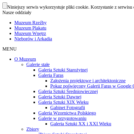
Niniejszy serwis wykorzystuje pliki cookie. Korzystanie z serwisu 
Nasze oddziały
Muzeum Rzeźby
Muzeum Plakatu
Muzeum Wnętrz
Nieborów i Arkadia
MENU
O Muzeum
Galerie stałe
Galeria Sztuki Starożytnej
Galeria Faras
Założenia projektowe i architektoniczne
Pokaz poświęcony Galerii Faras w Google Cu
Galeria Sztuki Średniowiecznej
Galeria Sztuki Dawnej
Galeria Sztuki XIX Wieku
Gabinet Fotografii
Galeria Wzornictwa Polskiego
Galerie w przygotowaniu
Galeria Sztuki XX i XXI Wieku
Zbiory