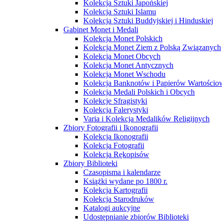
Kolekcja Sztuki Japońskiej
Kolekcja Sztuki Islamu
Kolekcja Sztuki Buddyjskiej i Hinduskiej
Gabinet Monet i Medali
Kolekcja Monet Polskich
Kolekcja Monet Ziem z Polską Związanych
Kolekcja Monet Obcych
Kolekcja Monet Antycznych
Kolekcja Monet Wschodu
Kolekcja Banknotów i Papierów Wartości
Kolekcja Medali Polskich i Obcych
Kolekcje Sfragistyki
Kolekcja Falerystyki
Varia i Kolekcja Medalików Religijnych
Zbiory Fotografii i Ikonografii
Kolekcja Ikonografii
Kolekcja Fotografii
Kolekcja Rękopisów
Zbiory Biblioteki
Czasopisma i kalendarze
Książki wydane po 1800 r.
Kolekcja Kartografii
Kolekcja Starodruków
Katalogi aukcyjne
Udostępnianie zbiorów Biblioteki