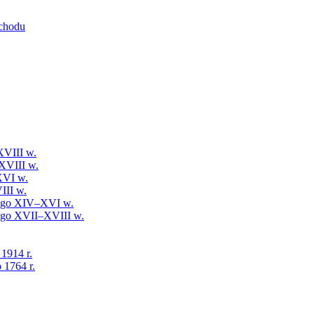
schodu
XVIII w.
XVIII w.
XVI w.
III w.
iego XIV–XVI w.
iego XVII–XVIII w.
 1914 r.
 1764 r.