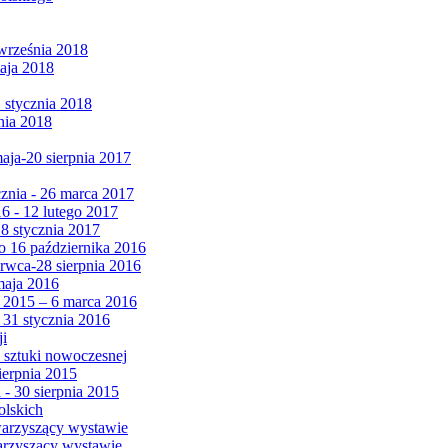
września 2018
maja 2018
1 stycznia 2018
nia 2018
maja-20 sierpnia 2017
cznia - 26 marca 2017
6 - 12 lutego 2017
 8 stycznia 2017
 16 października 2016
erwca-28 sierpnia 2016
maja 2016
da 2015 – 6 marca 2016
 31 stycznia 2016
ji
 sztuki nowoczesnej
ierpnia 2015
 - 30 sierpnia 2015
olskich
warzyszący wystawie
arzyszący wystawie