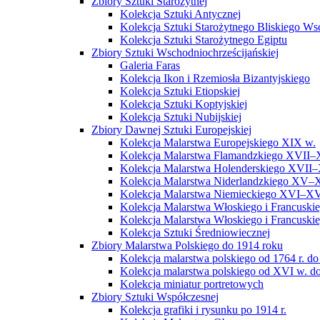
Zbiory Sztuki Starożytnej
Kolekcja Sztuki Antycznej
Kolekcja Sztuki Starożytnego Bliskiego W
Kolekcja Sztuki Starożytnego Egiptu
Zbiory Sztuki Wschodniochrześcijańskiej
Galeria Faras
Kolekcja Ikon i Rzemiosła Bizantyjskiego
Kolekcja Sztuki Etiopskiej
Kolekcja Sztuki Koptyjskiej
Kolekcja Sztuki Nubijskiej
Zbiory Dawnej Sztuki Europejskiej
Kolekcja Malarstwa Europejskiego XIX w.
Kolekcja Malarstwa Flamandzkiego XVII–
Kolekcja Malarstwa Holenderskiego XVII–
Kolekcja Malarstwa Niderlandzkiego XV–
Kolekcja Malarstwa Niemieckiego XVI–XV
Kolekcja Malarstwa Włoskiego i Francusk
Kolekcja Malarstwa Włoskiego i Francusk
Kolekcja Sztuki Średniowiecznej
Zbiory Malarstwa Polskiego do 1914 roku
Kolekcja malarstwa polskiego od 1764 r. do
Kolekcja malarstwa polskiego od XVI w. do
Kolekcja miniatur portretowych
Zbiory Sztuki Współczesnej
Kolekcja grafiki i rysunku po 1914 r.