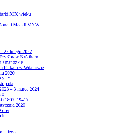
biarki XIX wieku
 Monet i Medali MNW
 – 27 lutego 2022
Rzeźby w Królikarni
 flamandzkie
um Plakatu w Wilanowie
nia 2020
CASTY
istopada
 2023 – 3 marca 2024
020
ki (1865–1941)
 stycznia 2020
Korei
cie
olskiego