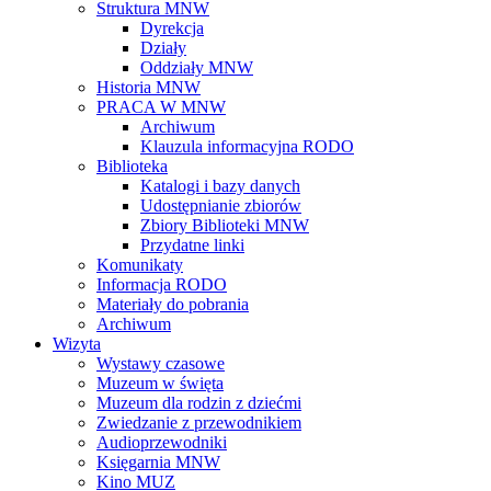
Struktura MNW
Dyrekcja
Działy
Oddziały MNW
Historia MNW
PRACA W MNW
Archiwum
Klauzula informacyjna RODO
Biblioteka
Katalogi i bazy danych
Udostępnianie zbiorów
Zbiory Biblioteki MNW
Przydatne linki
Komunikaty
Informacja RODO
Materiały do pobrania
Archiwum
Wizyta
Wystawy czasowe
Muzeum w święta
Muzeum dla rodzin z dziećmi
Zwiedzanie z przewodnikiem
Audioprzewodniki
Księgarnia MNW
Kino MUZ