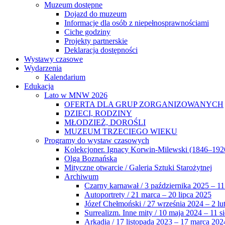
Muzeum dostępne
Dojazd do muzeum
Informacje dla osób z niepełnosprawnościami
Ciche godziny
Projekty partnerskie
Deklaracja dostępności
Wystawy czasowe
Wydarzenia
Kalendarium
Edukacja
Lato w MNW 2026
OFERTA DLA GRUP ZORGANIZOWANYCH
DZIECI, RODZINY
MŁODZIEŻ, DOROŚLI
MUZEUM TRZECIEGO WIEKU
Programy do wystaw czasowych
Kolekcjoner. Ignacy Korwin-Milewski (1846–192
Olga Boznańska
Mityczne otwarcie / Galeria Sztuki Starożytnej
Archiwum
Czarny karnawał / 3 października 2025 – 11
Autoportrety / 21 marca – 20 lipca 2025
Józef Chełmoński / 27 września 2024 – 2 lu
Surrealizm. Inne mity / 10 maja 2024 – 11 s
Arkadia / 17 listopada 2023 – 17 marca 202