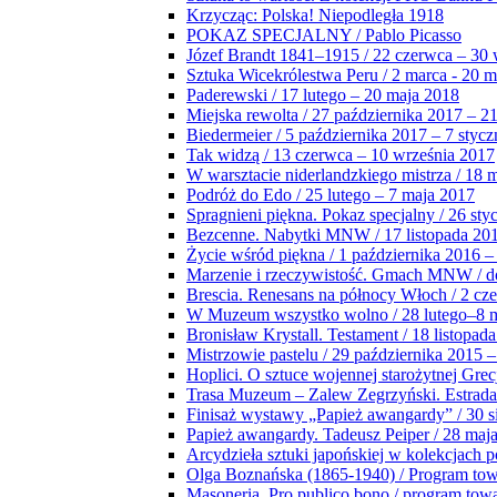
Krzycząc: Polska! Niepodległa 1918
POKAZ SPECJALNY / Pablo Picasso
Józef Brandt 1841–1915 / 22 czerwca – 30 
Sztuka Wicekrólestwa Peru / 2 marca - 20 
Paderewski / 17 lutego – 20 maja 2018
Miejska rewolta / 27 października 2017 – 2
Biedermeier / 5 października 2017 – 7 stycz
Tak widzą / 13 czerwca – 10 września 2017
W warsztacie niderlandzkiego mistrza / 18 
Podróż do Edo / 25 lutego – 7 maja 2017
Spragnieni piękna. Pokaz specjalny / 26 sty
Bezcenne. Nabytki MNW / 17 listopada 201
Życie wśród piękna / 1 października 2016 –
Marzenie i rzeczywistość. Gmach MNW / do
Brescia. Renesans na północy Włoch / 2 cz
W Muzeum wszystko wolno / 28 lutego–8 
Bronisław Krystall. Testament / 18 listopa
Mistrzowie pastelu / 29 października 2015 –
Hoplici. O sztuce wojennej starożytnej Grec
Trasa Muzeum – Zalew Zegrzyński. Estrada
Finisaż wystawy „Papież awangardy” / 30 s
Papież awangardy. Tadeusz Peiper / 28 maja
Arcydzieła sztuki japońskiej w kolekcjach p
Olga Boznańska (1865-1940) / Program to
Masoneria. Pro publico bono / program tow