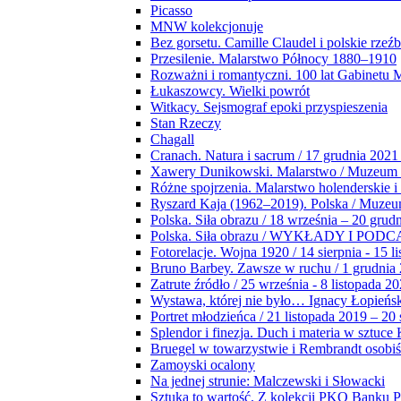
Picasso
MNW kolekcjonuje
Bez gorsetu. Camille Claudel i polskie rzeź
Przesilenie. Malarstwo Północy 1880–1910
Rozważni i romantyczni. 100 lat Gabinetu
Łukaszowcy. Wielki powrót
Witkacy. Sejsmograf epoki przyspieszenia
Stan Rzeczy
Chagall
Cranach. Natura i sacrum / 17 grudnia 2021
Xawery Dunikowski. Malarstwo / Muzeum 
Różne spojrzenia. Malarstwo holenderskie i
Ryszard Kaja (1962–2019). Polska / Muze
Polska. Siła obrazu / 18 września – 20 grud
Polska. Siła obrazu / WYKŁADY I POD
Fotorelacje. Wojna 1920 / 14 sierpnia - 15 l
Bruno Barbey. Zawsze w ruchu / 1 grudnia
Zatrute źródło / 25 września - 8 listopada 2
Wystawa, której nie było… Ignacy Łopieńs
Portret młodzieńca / 21 listopada 2019 – 20
Splendor i finezja. Duch i materia w sztuce 
Bruegel w towarzystwie i Rembrandt osobiś
Zamoyski ocalony
Na jednej strunie: Malczewski i Słowacki
Sztuka to wartość. Z kolekcji PKO Banku P