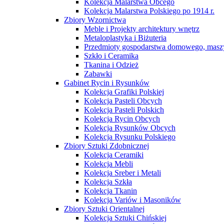
Kolekcja Malarstwa Obcego
Kolekcja Malarstwa Polskiego po 1914 r.
Zbiory Wzornictwa
Meble i Projekty architektury wnętrz
Metaloplastyka i Biżuteria
Przedmioty gospodarstwa domowego, maszy
Szkło i Ceramika
Tkanina i Odzież
Zabawki
Gabinet Rycin i Rysunków
Kolekcja Grafiki Polskiej
Kolekcja Pasteli Obcych
Kolekcja Pasteli Polskich
Kolekcja Rycin Obcych
Kolekcja Rysunków Obcych
Kolekcja Rysunku Polskiego
Zbiory Sztuki Zdobnicznej
Kolekcja Ceramiki
Kolekcja Mebli
Kolekcja Sreber i Metali
Kolekcja Szkła
Kolekcja Tkanin
Kolekcja Variów i Masoników
Zbiory Sztuki Orientalnej
Kolekcja Sztuki Chińskiej