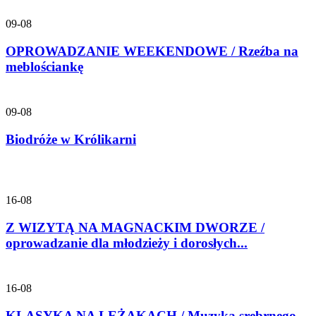
09-08
OPROWADZANIE WEEKENDOWE / Rzeźba na
meblościankę
09-08
Biodróże w Królikarni
16-08
Z WIZYTĄ NA MAGNACKIM DWORZE /
oprowadzanie dla młodzieży i dorosłych...
16-08
KLASYKA NA LEŻAKACH / Muzyka srebrnego