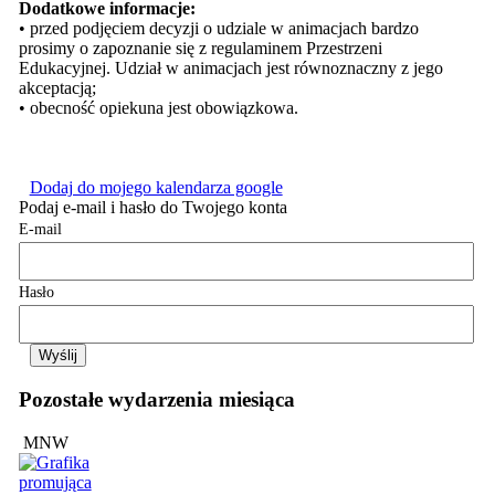
Dodatkowe informacje:
• przed podjęciem decyzji o udziale w animacjach bardzo
prosimy o zapoznanie się z regulaminem Przestrzeni
Edukacyjnej. Udział w animacjach jest równoznaczny z jego
akceptacją;
• obecność opiekuna jest obowiązkowa.
Dodaj do mojego kalendarza google
Podaj e-mail i hasło do Twojego konta
E-mail
Hasło
Pozostałe wydarzenia miesiąca
MNW