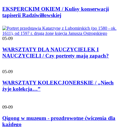
EKSPERCKIM OKIEM / Kulisy konserwacji
tapiserii Radziwiłłowskiej
05-09
WARSZTATY DLA NAUCZYCIELEK I
NAUCZYCIELI / Czy portrety mają zapach?
05-09
WARSZTATY KOLEKCJONERSKIE / „Niech
żyje kolekcja…”
09-09
Qigong w muzeum - prozdrowotne ćwiczenia dla
każdego