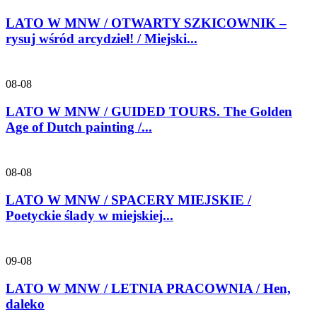
LATO W MNW / OTWARTY SZKICOWNIK –
rysuj wśród arcydzieł! / Miejski...
08-08
LATO W MNW / GUIDED TOURS. The Golden
Age of Dutch painting /...
08-08
LATO W MNW / SPACERY MIEJSKIE /
Poetyckie ślady w miejskiej...
09-08
LATO W MNW / LETNIA PRACOWNIA / Hen,
daleko