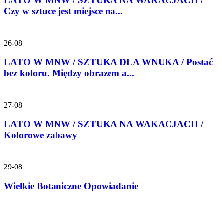
LATO W MNW / SZTUKA NA WAKACJACH /
Czy w sztuce jest miejsce na...
26-08
LATO W MNW / SZTUKA DLA WNUKA / Postać
bez koloru. Między obrazem a...
27-08
LATO W MNW / SZTUKA NA WAKACJACH /
Kolorowe zabawy
29-08
Wielkie Botaniczne Opowiadanie