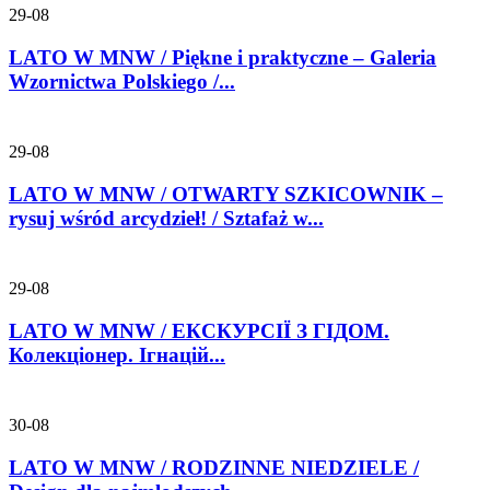
29-08
LATO W MNW / Piękne i praktyczne – Galeria
Wzornictwa Polskiego /...
29-08
LATO W MNW / OTWARTY SZKICOWNIK –
rysuj wśród arcydzieł! / Sztafaż w...
29-08
LATO W MNW / ЕКСКУРСІЇ З ГІДОМ.
Колекціонер. Ігнацій...
30-08
LATO W MNW / RODZINNE NIEDZIELE /