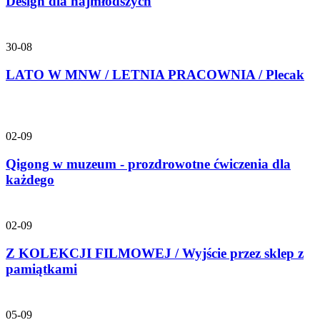
Design dla najmłodszych
30-08
LATO W MNW / LETNIA PRACOWNIA / Plecak
02-09
Qigong w muzeum - prozdrowotne ćwiczenia dla
każdego
02-09
Z KOLEKCJI FILMOWEJ / Wyjście przez sklep z
pamiątkami
05-09