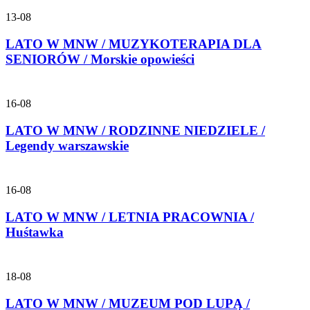
13-08
LATO W MNW / MUZYKOTERAPIA DLA
SENIORÓW / Morskie opowieści
16-08
LATO W MNW / RODZINNE NIEDZIELE /
Legendy warszawskie
16-08
LATO W MNW / LETNIA PRACOWNIA /
Huśtawka
18-08
LATO W MNW / MUZEUM POD LUPĄ /