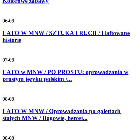
Kolorowe zabawy
06-08
LATO W MNW / SZTUKA I RUCH / Haftowane
historie
07-08
LATO w MNW / PO PROSTU: oprowadzania w
prostym języku polskim /...
08-08
LATO W MNW / Oprowadzania po galeriach
stałych MNW / Bogowie, herosi...
08-08