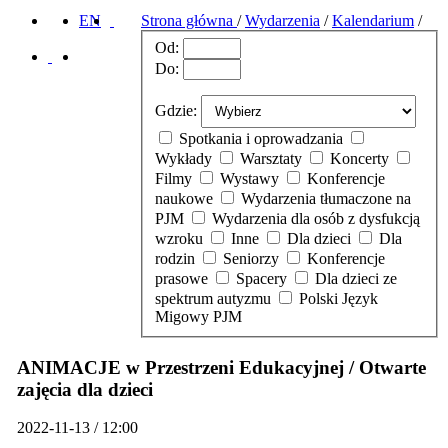
EN
Strona główna
/
Wydarzenia
/
Kalendarium
/
Od:
Do:
Gdzie:
Spotkania i oprowadzania
Wykłady
Warsztaty
Koncerty
Filmy
Wystawy
Konferencje
naukowe
Wydarzenia tłumaczone na
PJM
Wydarzenia dla osób z dysfukcją
wzroku
Inne
Dla dzieci
Dla
rodzin
Seniorzy
Konferencje
prasowe
Spacery
Dla dzieci ze
spektrum autyzmu
Polski Język
Migowy PJM
ANIMACJE w Przestrzeni Edukacyjnej / Otwarte
zajęcia dla dzieci
2022-11-13 / 12:00