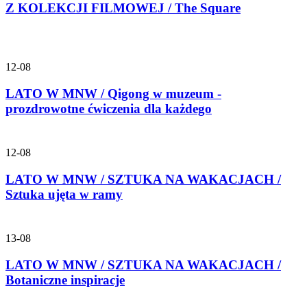
Z KOLEKCJI FILMOWEJ / The Square
12-08
LATO W MNW / Qigong w muzeum -
prozdrowotne ćwiczenia dla każdego
12-08
LATO W MNW / SZTUKA NA WAKACJACH /
Sztuka ujęta w ramy
13-08
LATO W MNW / SZTUKA NA WAKACJACH /
Botaniczne inspiracje