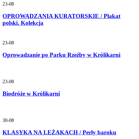
23-08
OPROWADZANIA KURATORSKIE / Plakat
polski. Kolekcja
23-08
Oprowadzanie po Parku Rzeźby w Królikarni
23-08
Biodróże w Królikarni
30-08
KLASYKA NA LEŻAKACH / Perły baroku