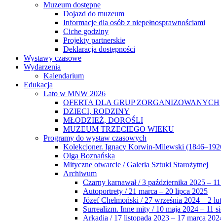
Muzeum dostępne
Dojazd do muzeum
Informacje dla osób z niepełnosprawnościami
Ciche godziny
Projekty partnerskie
Deklaracja dostępności
Wystawy czasowe
Wydarzenia
Kalendarium
Edukacja
Lato w MNW 2026
OFERTA DLA GRUP ZORGANIZOWANYCH
DZIECI, RODZINY
MŁODZIEŻ, DOROŚLI
MUZEUM TRZECIEGO WIEKU
Programy do wystaw czasowych
Kolekcjoner. Ignacy Korwin-Milewski (1846–192
Olga Boznańska
Mityczne otwarcie / Galeria Sztuki Starożytnej
Archiwum
Czarny karnawał / 3 października 2025 – 11
Autoportrety / 21 marca – 20 lipca 2025
Józef Chełmoński / 27 września 2024 – 2 lu
Surrealizm. Inne mity / 10 maja 2024 – 11 s
Arkadia / 17 listopada 2023 – 17 marca 202