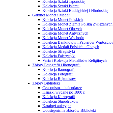
Kolekcja Sztuki Japońskiej
Kolekcja Sztuki Islamu
Kolekcja Sztuki Buddyjskiej i Hinduskiej
Gabinet Monet i Medali
Kolekcja Monet Polskich
Kolekcja Monet Ziem z Polską Związanych
Kolekcja Monet Obcych
Kolekcja Monet Antycznych
Kolekcja Monet Wschodu
Kolekcja Banknotów i Papierów Wartości
Kolekcja Medali Polskich i Obcych
Kolekcje Sfragistyki
Kolekcja Falerystyki
Varia i Kolekcja Medalików Religijnych
Zbiory Fotografii i Ikonografii
Kolekcja Ikonografii
Kolekcja Fotografii
Kolekcja Rękopisów
Zbiory Biblioteki
Czasopisma i kalendarze
Książki wydane po 1800 r.
Kolekcja Kartografii
Kolekcja Starodruków
Katalogi aukcyjne
Udostępnianie zbiorów Biblioteki