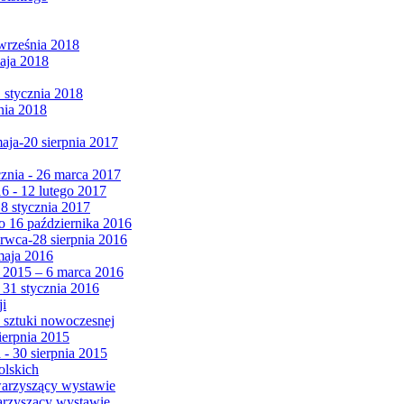
września 2018
maja 2018
1 stycznia 2018
nia 2018
maja-20 sierpnia 2017
cznia - 26 marca 2017
6 - 12 lutego 2017
 8 stycznia 2017
 16 października 2016
erwca-28 sierpnia 2016
maja 2016
da 2015 – 6 marca 2016
 31 stycznia 2016
ji
 sztuki nowoczesnej
ierpnia 2015
 - 30 sierpnia 2015
olskich
warzyszący wystawie
arzyszący wystawie