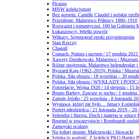
Picasso
MNW kolekcjonuje
Bez gorsetu. Camille Claudel i polskie rzeź
Przesilenie. Malarstwo Północy 1880–1910
Rozważni i romantyczni. 100 lat Gabinetu
Łukaszowcy. Wielki powrót
Witkacy. Sejsmograf epoki przyspieszenia
Stan Rzeczy
Chagall
Cranach. Natura i sacrum / 17 grudnia 2021
Xawery Dunikowski. Malarstwo / Muzeum 
Różne spojrzenia. Malarstwo holenderskie i
Ryszard Kaja (1962–2019). Polska / Muze
Polska. Siła obrazu / 18 września – 20 grud
Polska. Siła obrazu / WYKŁADY I POD
Fotorelacje. Wojna 1920 / 14 sierpnia - 15 l
Bruno Barbey. Zawsze w ruchu / 1 grudnia
Zatrute źródło / 25 września - 8 listopada 2
Wystawa, której nie było… Ignacy Łopieńs
Portret młodzieńca / 21 listopada 2019 – 20
Splendor i finezja. Duch i materia w sztuce 
Bruegel w towarzystwie i Rembrandt osobiś
Zamoyski ocalony
Na jednej strunie: Malczewski i Słowacki
Sztuka to wartość. Z kolekcji PKO Banku P