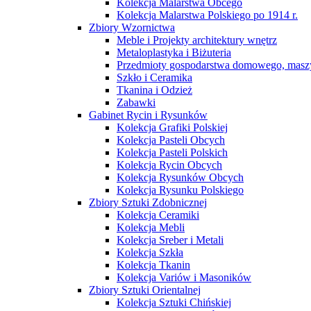
Kolekcja Malarstwa Obcego
Kolekcja Malarstwa Polskiego po 1914 r.
Zbiory Wzornictwa
Meble i Projekty architektury wnętrz
Metaloplastyka i Biżuteria
Przedmioty gospodarstwa domowego, maszy
Szkło i Ceramika
Tkanina i Odzież
Zabawki
Gabinet Rycin i Rysunków
Kolekcja Grafiki Polskiej
Kolekcja Pasteli Obcych
Kolekcja Pasteli Polskich
Kolekcja Rycin Obcych
Kolekcja Rysunków Obcych
Kolekcja Rysunku Polskiego
Zbiory Sztuki Zdobnicznej
Kolekcja Ceramiki
Kolekcja Mebli
Kolekcja Sreber i Metali
Kolekcja Szkła
Kolekcja Tkanin
Kolekcja Variów i Masoników
Zbiory Sztuki Orientalnej
Kolekcja Sztuki Chińskiej