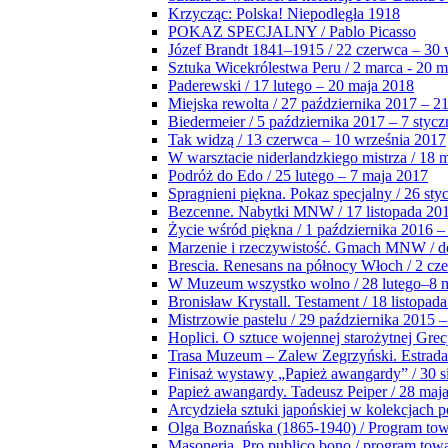
Krzycząc: Polska! Niepodległa 1918
POKAZ SPECJALNY / Pablo Picasso
Józef Brandt 1841–1915 / 22 czerwca – 30 
Sztuka Wicekrólestwa Peru / 2 marca - 20 
Paderewski / 17 lutego – 20 maja 2018
Miejska rewolta / 27 października 2017 – 2
Biedermeier / 5 października 2017 – 7 stycz
Tak widzą / 13 czerwca – 10 września 2017
W warsztacie niderlandzkiego mistrza / 18 
Podróż do Edo / 25 lutego – 7 maja 2017
Spragnieni piękna. Pokaz specjalny / 26 sty
Bezcenne. Nabytki MNW / 17 listopada 201
Życie wśród piękna / 1 października 2016 –
Marzenie i rzeczywistość. Gmach MNW / do
Brescia. Renesans na północy Włoch / 2 cz
W Muzeum wszystko wolno / 28 lutego–8 
Bronisław Krystall. Testament / 18 listopa
Mistrzowie pastelu / 29 października 2015 –
Hoplici. O sztuce wojennej starożytnej Grec
Trasa Muzeum – Zalew Zegrzyński. Estrada
Finisaż wystawy „Papież awangardy” / 30 s
Papież awangardy. Tadeusz Peiper / 28 maja
Arcydzieła sztuki japońskiej w kolekcjach p
Olga Boznańska (1865-1940) / Program to
Masoneria. Pro publico bono / program tow