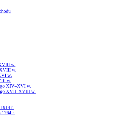
schodu
XVIII w.
XVIII w.
XVI w.
III w.
iego XIV–XVI w.
iego XVII–XVIII w.
 1914 r.
 1764 r.