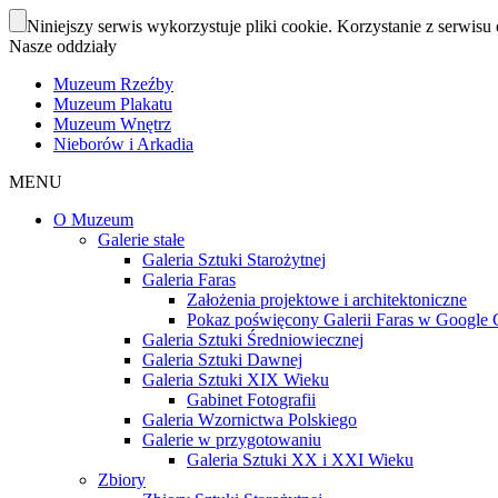
Niniejszy serwis wykorzystuje pliki cookie. Korzystanie z serwisu 
Nasze oddziały
Muzeum Rzeźby
Muzeum Plakatu
Muzeum Wnętrz
Nieborów i Arkadia
MENU
O Muzeum
Galerie stałe
Galeria Sztuki Starożytnej
Galeria Faras
Założenia projektowe i architektoniczne
Pokaz poświęcony Galerii Faras w Google Cu
Galeria Sztuki Średniowiecznej
Galeria Sztuki Dawnej
Galeria Sztuki XIX Wieku
Gabinet Fotografii
Galeria Wzornictwa Polskiego
Galerie w przygotowaniu
Galeria Sztuki XX i XXI Wieku
Zbiory