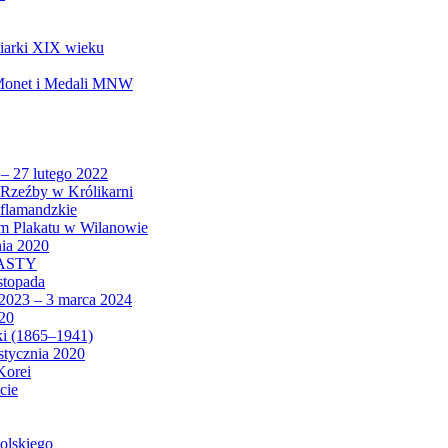
biarki XIX wieku
 Monet i Medali MNW
 – 27 lutego 2022
Rzeźby w Królikarni
 flamandzkie
um Plakatu w Wilanowie
nia 2020
CASTY
istopada
 2023 – 3 marca 2024
020
ki (1865–1941)
 stycznia 2020
Korei
cie
olskiego