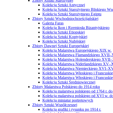
Zbiory Sztuki Starożytnej
Kolekcja Sztuki Antycznej
Kolekcja Sztuki Starożytnego Bliskiego W
Kolekcja Sztuki Starożytnego Egiptu
Zbiory Sztuki Wschodniochrześcijańskiej
Galeria Faras
Kolekcja Ikon i Rzemiosła Bizantyjskiego
Kolekcja Sztuki Etiopskiej
Kolekcja Sztuki Koptyjskiej
Kolekcja Sztuki Nubijskiej
Zbiory Dawnej Sztuki Europejskiej
Kolekcja Malarstwa Europejskiego XIX w.
Kolekcja Malarstwa Flamandzkiego XVII–
Kolekcja Malarstwa Holenderskiego XVII–
Kolekcja Malarstwa Niderlandzkiego XV–
Kolekcja Malarstwa Niemieckiego XVI–XV
Kolekcja Malarstwa Włoskiego i Francusk
Kolekcja Malarstwa Włoskiego i Francusk
Kolekcja Sztuki Średniowiecznej
Zbiory Malarstwa Polskiego do 1914 roku
Kolekcja malarstwa polskiego od 1764 r. do
Kolekcja malarstwa polskiego od XVI w. do
Kolekcja miniatur portretowych
Zbiory Sztuki Współczesnej
Kolekcja grafiki i rysunku po 1914 r.