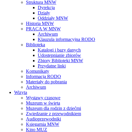
Struktura MNW
Dyrekcja
Działy
Oddziały MNW
Historia MNW
PRACA W MNW
Archiwum
Klauzula informacyjna RODO
Biblioteka
Katalogi i bazy danych
Udostępnianie zbiorów
Zbiory Biblioteki MNW
Przydatne linki
Komunikaty
Informacja RODO
Materiały do pobrania
Archiwum
Wizyta
Wystawy czasowe
Muzeum w święta
Muzeum dla rodzin z dziećmi
Zwiedzanie z przewodnikiem
Audioprzewodniki
Księgarnia MNW
Kino MUZ