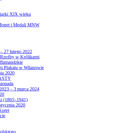
biarki XIX wieku
 Monet i Medali MNW
 – 27 lutego 2022
Rzeźby w Królikarni
 flamandzkie
um Plakatu w Wilanowie
nia 2020
CASTY
istopada
 2023 – 3 marca 2024
020
ki (1865–1941)
 stycznia 2020
Korei
cie
olskiego