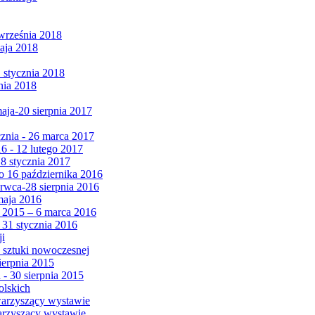
września 2018
maja 2018
1 stycznia 2018
nia 2018
maja-20 sierpnia 2017
cznia - 26 marca 2017
6 - 12 lutego 2017
 8 stycznia 2017
 16 października 2016
erwca-28 sierpnia 2016
maja 2016
da 2015 – 6 marca 2016
 31 stycznia 2016
ji
 sztuki nowoczesnej
ierpnia 2015
 - 30 sierpnia 2015
olskich
warzyszący wystawie
arzyszący wystawie