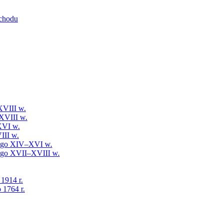
schodu
XVIII w.
XVIII w.
XVI w.
III w.
iego XIV–XVI w.
iego XVII–XVIII w.
 1914 r.
 1764 r.