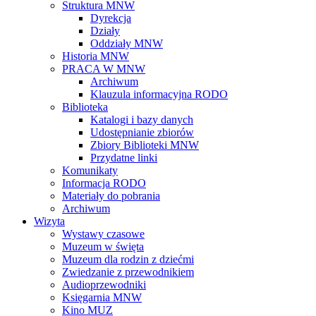
Struktura MNW
Dyrekcja
Działy
Oddziały MNW
Historia MNW
PRACA W MNW
Archiwum
Klauzula informacyjna RODO
Biblioteka
Katalogi i bazy danych
Udostępnianie zbiorów
Zbiory Biblioteki MNW
Przydatne linki
Komunikaty
Informacja RODO
Materiały do pobrania
Archiwum
Wizyta
Wystawy czasowe
Muzeum w święta
Muzeum dla rodzin z dziećmi
Zwiedzanie z przewodnikiem
Audioprzewodniki
Księgarnia MNW
Kino MUZ