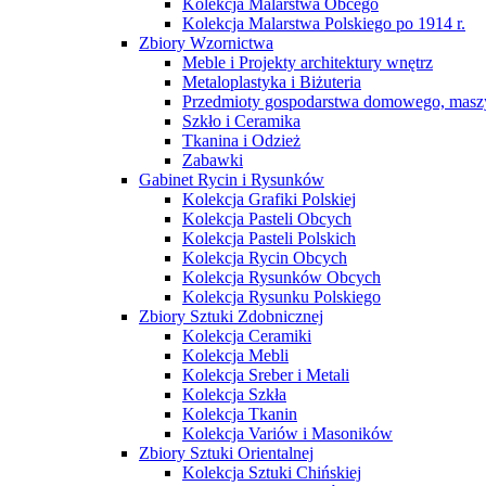
Kolekcja Malarstwa Obcego
Kolekcja Malarstwa Polskiego po 1914 r.
Zbiory Wzornictwa
Meble i Projekty architektury wnętrz
Metaloplastyka i Biżuteria
Przedmioty gospodarstwa domowego, maszy
Szkło i Ceramika
Tkanina i Odzież
Zabawki
Gabinet Rycin i Rysunków
Kolekcja Grafiki Polskiej
Kolekcja Pasteli Obcych
Kolekcja Pasteli Polskich
Kolekcja Rycin Obcych
Kolekcja Rysunków Obcych
Kolekcja Rysunku Polskiego
Zbiory Sztuki Zdobnicznej
Kolekcja Ceramiki
Kolekcja Mebli
Kolekcja Sreber i Metali
Kolekcja Szkła
Kolekcja Tkanin
Kolekcja Variów i Masoników
Zbiory Sztuki Orientalnej
Kolekcja Sztuki Chińskiej