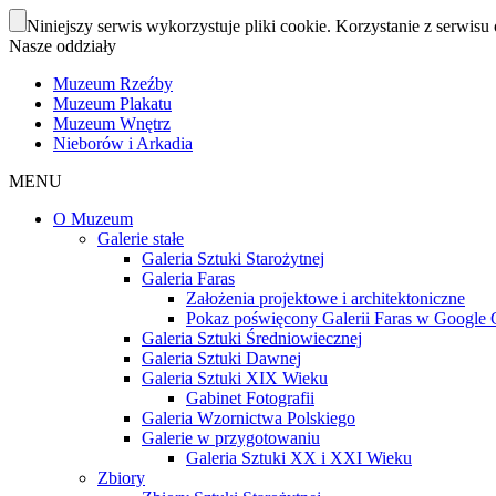
Niniejszy serwis wykorzystuje pliki cookie. Korzystanie z serwisu 
Nasze oddziały
Muzeum Rzeźby
Muzeum Plakatu
Muzeum Wnętrz
Nieborów i Arkadia
MENU
O Muzeum
Galerie stałe
Galeria Sztuki Starożytnej
Galeria Faras
Założenia projektowe i architektoniczne
Pokaz poświęcony Galerii Faras w Google Cu
Galeria Sztuki Średniowiecznej
Galeria Sztuki Dawnej
Galeria Sztuki XIX Wieku
Gabinet Fotografii
Galeria Wzornictwa Polskiego
Galerie w przygotowaniu
Galeria Sztuki XX i XXI Wieku
Zbiory