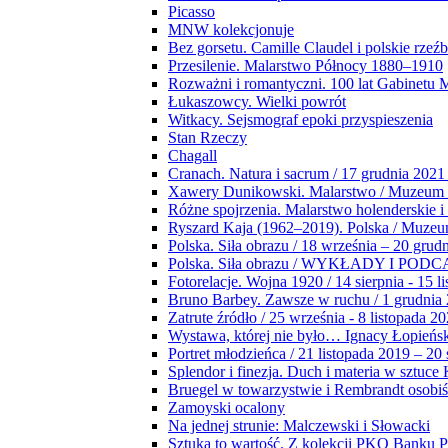
Picasso
MNW kolekcjonuje
Bez gorsetu. Camille Claudel i polskie rzeź
Przesilenie. Malarstwo Północy 1880–1910
Rozważni i romantyczni. 100 lat Gabinetu
Łukaszowcy. Wielki powrót
Witkacy. Sejsmograf epoki przyspieszenia
Stan Rzeczy
Chagall
Cranach. Natura i sacrum / 17 grudnia 2021
Xawery Dunikowski. Malarstwo / Muzeum 
Różne spojrzenia. Malarstwo holenderskie i
Ryszard Kaja (1962–2019). Polska / Muze
Polska. Siła obrazu / 18 września – 20 grud
Polska. Siła obrazu / WYKŁADY I POD
Fotorelacje. Wojna 1920 / 14 sierpnia - 15 l
Bruno Barbey. Zawsze w ruchu / 1 grudnia
Zatrute źródło / 25 września - 8 listopada 2
Wystawa, której nie było… Ignacy Łopieńs
Portret młodzieńca / 21 listopada 2019 – 20
Splendor i finezja. Duch i materia w sztuce 
Bruegel w towarzystwie i Rembrandt osobiś
Zamoyski ocalony
Na jednej strunie: Malczewski i Słowacki
Sztuka to wartość. Z kolekcji PKO Banku P