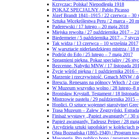
Krzycząc: Polska! Niepodległa 1918
POKAZ SPECJALNY / Pablo Picasso
Józef Brandt 1841–1915 / 22 czerwca – 30 
Sztuka Wicekrólestwa Peru / 2 marca - 20 
Paderewski / 17 lutego – 20 maja 2018
Miejska rewolta / 27 października 2017 – 2
Biedermeier / 5 października 2017 – 7 stycz
Tak widzą / 13 czerwca – 10 września 2017
W warsztacie niderlandzkiego mistrza / 18 
Podróż do Edo / 25 lutego – 7 maja 2017
Spragnieni piękna. Pokaz specjalny / 26 sty
Bezcenne. Nabytki MNW / 17 listopada 201
Życie wśród piękna / 1 października 2016 –
Marzenie i rzeczywistość. Gmach MNW / do
Brescia. Renesans na północy Włoch / 2 cz
W Muzeum wszystko wolno / 28 lutego–8 
Bronisław Krystall. Testament / 18 listopa
Mistrzowie pastelu / 29 października 2015 –
Hoplici. O sztuce wojennej starożytnej Grec
Trasa Muzeum – Zalew Zegrzyński. Estrada
Finisaż wystawy „Papież awangardy” / 30 s
Papież awangardy. Tadeusz Peiper / 28 maja
Arcydzieła sztuki japońskiej w kolekcjach p
Olga Boznańska (1865-1940) / Program to
Masoneria. Pro publico bono / program tow