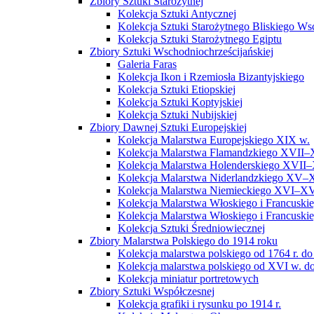
Zbiory Sztuki Starożytnej
Kolekcja Sztuki Antycznej
Kolekcja Sztuki Starożytnego Bliskiego W
Kolekcja Sztuki Starożytnego Egiptu
Zbiory Sztuki Wschodniochrześcijańskiej
Galeria Faras
Kolekcja Ikon i Rzemiosła Bizantyjskiego
Kolekcja Sztuki Etiopskiej
Kolekcja Sztuki Koptyjskiej
Kolekcja Sztuki Nubijskiej
Zbiory Dawnej Sztuki Europejskiej
Kolekcja Malarstwa Europejskiego XIX w.
Kolekcja Malarstwa Flamandzkiego XVII–
Kolekcja Malarstwa Holenderskiego XVII–
Kolekcja Malarstwa Niderlandzkiego XV–
Kolekcja Malarstwa Niemieckiego XVI–XV
Kolekcja Malarstwa Włoskiego i Francusk
Kolekcja Malarstwa Włoskiego i Francusk
Kolekcja Sztuki Średniowiecznej
Zbiory Malarstwa Polskiego do 1914 roku
Kolekcja malarstwa polskiego od 1764 r. do
Kolekcja malarstwa polskiego od XVI w. do
Kolekcja miniatur portretowych
Zbiory Sztuki Współczesnej
Kolekcja grafiki i rysunku po 1914 r.