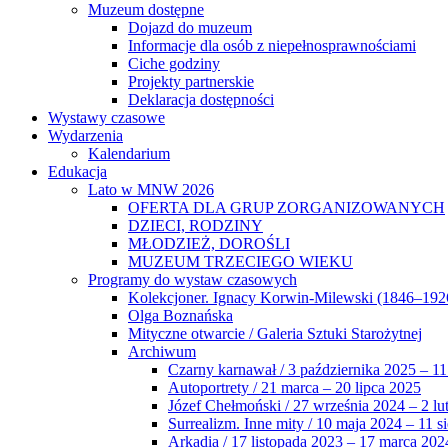
Muzeum dostępne
Dojazd do muzeum
Informacje dla osób z niepełnosprawnościami
Ciche godziny
Projekty partnerskie
Deklaracja dostępności
Wystawy czasowe
Wydarzenia
Kalendarium
Edukacja
Lato w MNW 2026
OFERTA DLA GRUP ZORGANIZOWANYCH
DZIECI, RODZINY
MŁODZIEŻ, DOROŚLI
MUZEUM TRZECIEGO WIEKU
Programy do wystaw czasowych
Kolekcjoner. Ignacy Korwin-Milewski (1846–192
Olga Boznańska
Mityczne otwarcie / Galeria Sztuki Starożytnej
Archiwum
Czarny karnawał / 3 października 2025 – 11
Autoportrety / 21 marca – 20 lipca 2025
Józef Chełmoński / 27 września 2024 – 2 lu
Surrealizm. Inne mity / 10 maja 2024 – 11 s
Arkadia / 17 listopada 2023 – 17 marca 202