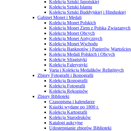
Kolekcja Sztuki Japońskiej
Kolekcja Sztuki Islamu
Kolekcja Sztuki Buddyjskiej i Hinduskiej
Gabinet Monet i Medali
Kolekcja Monet Polskich
Kolekcja Monet Ziem z Polską Związanych
Kolekcja Monet Obcych
Kolekcja Monet Antycznych
Kolekcja Monet Wschodu
Kolekcja Banknotów i Papierów Wartości
Kolekcja Medali Polskich i Obcych
Kolekcje Sfragistyki
Kolekcja Falerystyki
Varia i Kolekcja Medalików Religijnych
Zbiory Fotografii i Ikonografii
Kolekcja Ikonografii
Kolekcja Fotografii
Kolekcja Rękopisów
Zbiory Biblioteki
Czasopisma i kalendarze
Książki wydane po 1800 r.
Kolekcja Kartografii
Kolekcja Starodruków
Katalogi aukcyjne
Udostępnianie zbiorów Biblioteki